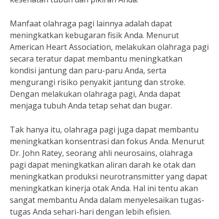
Manfaat olahraga pagi lainnya adalah dapat
meningkatkan kebugaran fisik Anda. Menurut
American Heart Association, melakukan olahraga pagi
secara teratur dapat membantu meningkatkan
kondisi jantung dan paru-paru Anda, serta
mengurangi risiko penyakit jantung dan stroke.
Dengan melakukan olahraga pagi, Anda dapat
menjaga tubuh Anda tetap sehat dan bugar.
Tak hanya itu, olahraga pagi juga dapat membantu
meningkatkan konsentrasi dan fokus Anda. Menurut
Dr. John Ratey, seorang ahli neurosains, olahraga
pagi dapat meningkatkan aliran darah ke otak dan
meningkatkan produksi neurotransmitter yang dapat
meningkatkan kinerja otak Anda. Hal ini tentu akan
sangat membantu Anda dalam menyelesaikan tugas-
tugas Anda sehari-hari dengan lebih efisien.