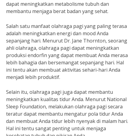
dapat meningkatkan metabolisme tubuh dan
membantu menjaga berat badan yang sehat.
Salah satu manfaat olahraga pagi yang paling terasa
adalah meningkatkan energi dan mood Anda
sepanjang hari. Menurut Dr. Jane Thornton, seorang
ahli olahraga, olahraga pagi dapat meningkatkan
produksi endorfin yang dapat membuat Anda merasa
lebih bahagia dan bersemangat sepanjang hari. Hal
ini tentu akan membuat aktivitas sehari-hari Anda
menjadi lebih produktif.
Selain itu, olahraga pagi juga dapat membantu
meningkatkan kualitas tidur Anda. Menurut National
Sleep Foundation, melakukan olahraga pagi secara
teratur dapat membantu mengatur pola tidur Anda
dan membuat Anda tidur lebih nyenyak di malam hari.
Hal ini tentu sangat penting untuk menjaga
kesehatan tubuh dan pikiran Anda.