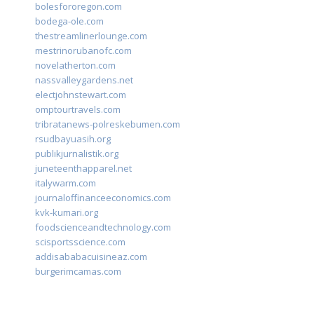
bolesfororegon.com
bodega-ole.com
thestreamlinerlounge.com
mestrinorubanofc.com
novelatherton.com
nassvalleygardens.net
electjohnstewart.com
omptourtravels.com
tribratanews-polreskebumen.com
rsudbayuasih.org
publikjurnalistik.org
juneteenthapparel.net
italywarm.com
journaloffinanceeconomics.com
kvk-kumari.org
foodscienceandtechnology.com
scisportsscience.com
addisababacuisineaz.com
burgerimcamas.com