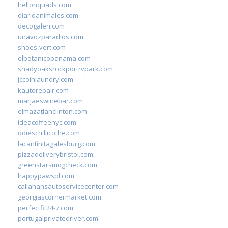
hellonquads.com
diarioanimales.com
decogaleri.com
unavozparadios.com
shoes-vert.com
elbotanicopanama.com
shadyoaksrockportrvpark.com
jccoinlaundry.com
kautorepair.com
marjaeswinebar.com
elmazatlanclinton.com
ideacoffeenyc.com
odieschillicothe.com
lacantinitagalesburg.com
pizzadeliverybristol.com
greenstarsmogcheck.com
happypawspl.com
callahansautoservicecenter.com
georgiascornermarket.com
perfectfit24-7.com
portugalprivatedriver.com