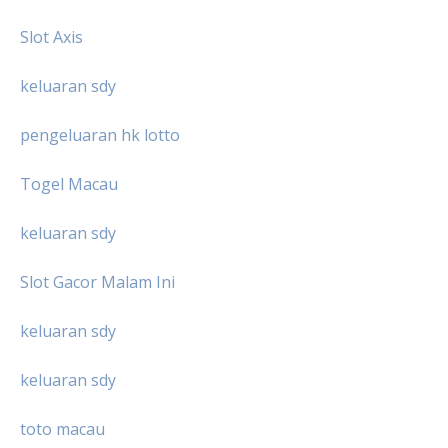
Slot Axis
keluaran sdy
pengeluaran hk lotto
Togel Macau
keluaran sdy
Slot Gacor Malam Ini
keluaran sdy
keluaran sdy
toto macau