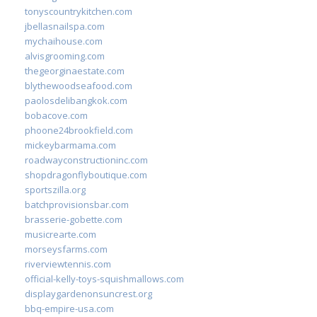
tonyscountrykitchen.com
jbellasnailspa.com
mychaihouse.com
alvisgrooming.com
thegeorginaestate.com
blythewoodseafood.com
paolosdelibangkok.com
bobacove.com
phoone24brookfield.com
mickeybarmama.com
roadwayconstructioninc.com
shopdragonflyboutique.com
sportszilla.org
batchprovisionsbar.com
brasserie-gobette.com
musicrearte.com
morseysfarms.com
riverviewtennis.com
official-kelly-toys-squishmallows.com
displaygardenonsuncrest.org
bbq-empire-usa.com