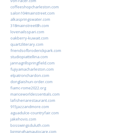
von-racer.com
coffeeshopcharleston.com
salon104mainstreet.com
alkaspringswater.com
318mainstreet8h.com
lovenailsspari.com
oakberry-kuwait.com
quartzliterary.com
friendsofbroderickpark.com
studiopiattellina.com
jannagrillspringfield.com
fujiyamacharleston.com
elpatronchardon.com
donglaishun-order.com
fiamc-rome2022.org
mariceworldessentials.com
lafisheriarestaurant.com
915jazzandmore.com
aguadulce-countryfair.com
jakehovis.com
bosswingsduluth.com
birminghamautocare.com