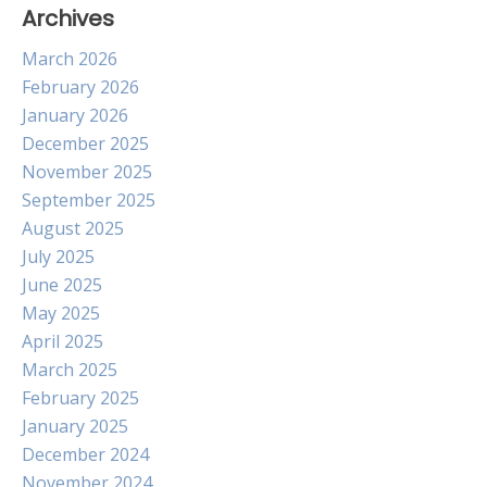
Archives
March 2026
February 2026
January 2026
December 2025
November 2025
September 2025
August 2025
July 2025
June 2025
May 2025
April 2025
March 2025
February 2025
January 2025
December 2024
November 2024