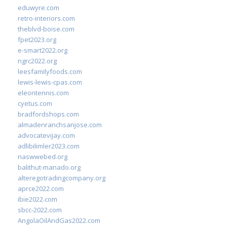
eduwyre.com
retro-interiors.com
theblvd-boise.com
fpet2023.org
e-smart2022.org
ngrc2022.org
leesfamilyfoods.com
lewis-lewis-cpas.com
eleontennis.com
cyetus.com
bradfordshops.com
almadenranchsanjose.com
advocatevijay.com
adlibilimler2023.com
naswwebed.org
balithut-manado.org
alteregotradingcompany.org
aprce2022.com
ibie2022.com
sbcc-2022.com
AngolaOilAndGas2022.com