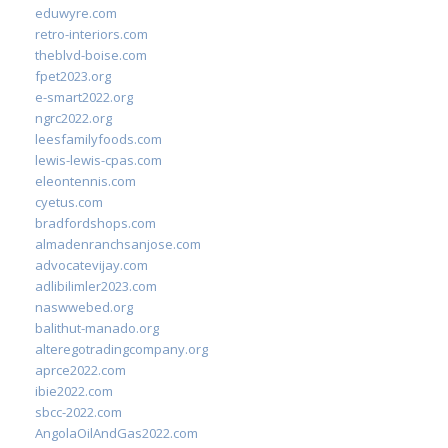
eduwyre.com
retro-interiors.com
theblvd-boise.com
fpet2023.org
e-smart2022.org
ngrc2022.org
leesfamilyfoods.com
lewis-lewis-cpas.com
eleontennis.com
cyetus.com
bradfordshops.com
almadenranchsanjose.com
advocatevijay.com
adlibilimler2023.com
naswwebed.org
balithut-manado.org
alteregotradingcompany.org
aprce2022.com
ibie2022.com
sbcc-2022.com
AngolaOilAndGas2022.com