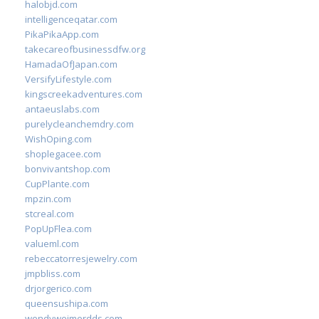
halobjd.com
intelligenceqatar.com
PikaPikaApp.com
takecareofbusinessdfw.org
HamadaOfJapan.com
VersifyLifestyle.com
kingscreekadventures.com
antaeuslabs.com
purelycleanchemdry.com
WishOping.com
shoplegacee.com
bonvivantshop.com
CupPlante.com
mpzin.com
stcreal.com
PopUpFlea.com
valueml.com
rebeccatorresjewelry.com
jmpbliss.com
drjorgerico.com
queensushipa.com
wendyweimerdds.com