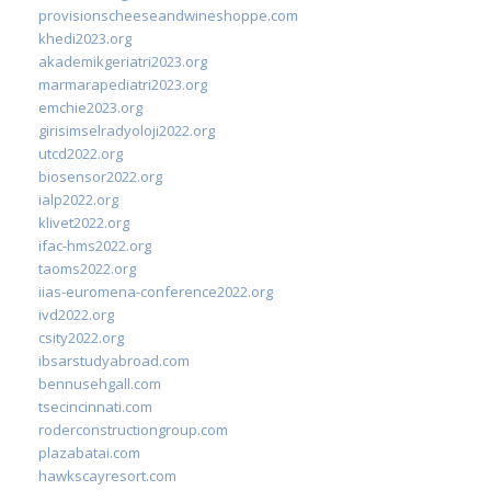
provisionscheeseandwineshoppe.com
khedi2023.org
akademikgeriatri2023.org
marmarapediatri2023.org
emchie2023.org
girisimselradyoloji2022.org
utcd2022.org
biosensor2022.org
ialp2022.org
klivet2022.org
ifac-hms2022.org
taoms2022.org
iias-euromena-conference2022.org
ivd2022.org
csity2022.org
ibsarstudyabroad.com
bennusehgall.com
tsecincinnati.com
roderconstructiongroup.com
plazabatai.com
hawkscayresort.com