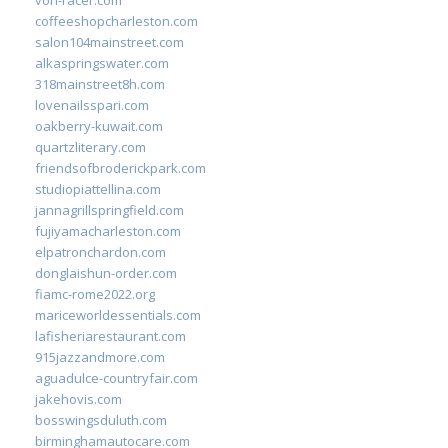
coffeeshopcharleston.com
salon104mainstreet.com
alkaspringswater.com
318mainstreet8h.com
lovenailsspari.com
oakberry-kuwait.com
quartzliterary.com
friendsofbroderickpark.com
studiopiattellina.com
jannagrillspringfield.com
fujiyamacharleston.com
elpatronchardon.com
donglaishun-order.com
fiamc-rome2022.org
mariceworldessentials.com
lafisheriarestaurant.com
915jazzandmore.com
aguadulce-countryfair.com
jakehovis.com
bosswingsduluth.com
birminghamautocare.com