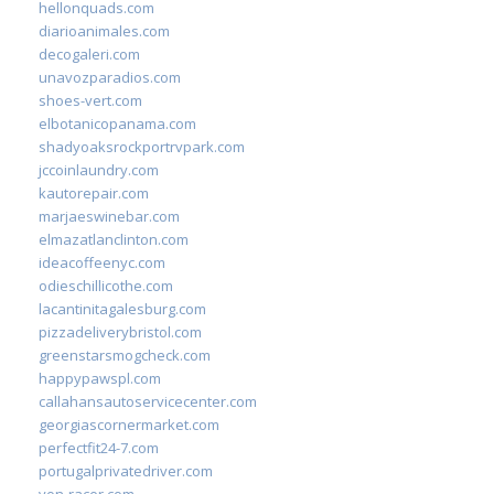
hellonquads.com
diarioanimales.com
decogaleri.com
unavozparadios.com
shoes-vert.com
elbotanicopanama.com
shadyoaksrockportrvpark.com
jccoinlaundry.com
kautorepair.com
marjaeswinebar.com
elmazatlanclinton.com
ideacoffeenyc.com
odieschillicothe.com
lacantinitagalesburg.com
pizzadeliverybristol.com
greenstarsmogcheck.com
happypawspl.com
callahansautoservicecenter.com
georgiascornermarket.com
perfectfit24-7.com
portugalprivatedriver.com
von-racer.com