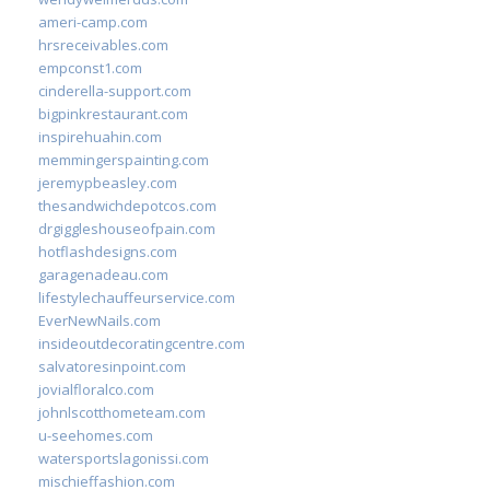
ameri-camp.com
hrsreceivables.com
empconst1.com
cinderella-support.com
bigpinkrestaurant.com
inspirehuahin.com
memmingerspainting.com
jeremypbeasley.com
thesandwichdepotcos.com
drgiggleshouseofpain.com
hotflashdesigns.com
garagenadeau.com
lifestylechauffeurservice.com
EverNewNails.com
insideoutdecoratingcentre.com
salvatoresinpoint.com
jovialfloralco.com
johnlscotthometeam.com
u-seehomes.com
watersportslagonissi.com
mischieffashion.com