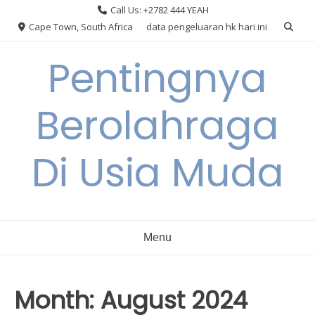
Skip
Call Us: +2782 444 YEAH
to
Cape Town, South Africa
data pengeluaran hk hari ini
content
Pentingnya
Berolahraga
Di Usia Muda
Menu
Month:
August 2024