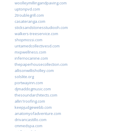
woolleymillingandpaving.com
uptonpvd.com
2troublegrill.com
casateranga.com
sticksandstonesstudiooh.com
walkers-treeservice.com
shopmossi.com
untamedcollectivesd.com
mxpwellness.com
infernocanine.com
thepaperhousecollection.com
allisonwillisholley.com
solslite.org
portwayinn.com
djmaddogmusic.com
thesoundarchitects.com
allin1roofing.com
keepjudgewebb.com
anatomyofadventure.com
drivancastillo.com
cmmedspa.com