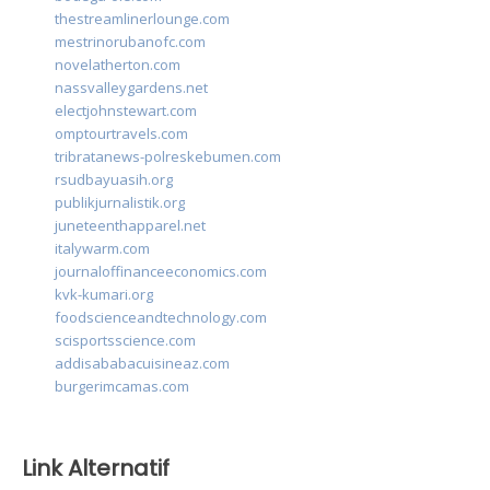
thestreamlinerlounge.com
mestrinorubanofc.com
novelatherton.com
nassvalleygardens.net
electjohnstewart.com
omptourtravels.com
tribratanews-polreskebumen.com
rsudbayuasih.org
publikjurnalistik.org
juneteenthapparel.net
italywarm.com
journaloffinanceeconomics.com
kvk-kumari.org
foodscienceandtechnology.com
scisportsscience.com
addisababacuisineaz.com
burgerimcamas.com
Link Alternatif