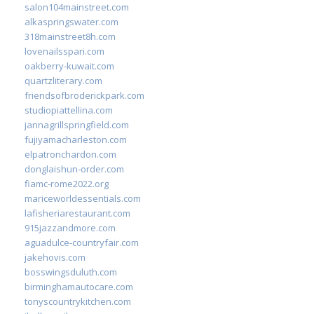
salon104mainstreet.com
alkaspringswater.com
318mainstreet8h.com
lovenailsspari.com
oakberry-kuwait.com
quartzliterary.com
friendsofbroderickpark.com
studiopiattellina.com
jannagrillspringfield.com
fujiyamacharleston.com
elpatronchardon.com
donglaishun-order.com
fiamc-rome2022.org
mariceworldessentials.com
lafisheriarestaurant.com
915jazzandmore.com
aguadulce-countryfair.com
jakehovis.com
bosswingsduluth.com
birminghamautocare.com
tonyscountrykitchen.com