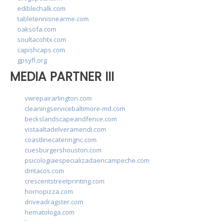
ediblechalk.com
tabletennisnearme.com
oaksofa.com
soultacohtx.com
capishcaps.com
gpsyfl.org
MEDIA PARTNER III
vwrepairarlington.com
cleaningservicebaltimore-md.com
beckslandscapeandfence.com
vistaaltadelveramendi.com
coastlinecateringnc.com
cuesburgershouston.com
psicologiaespecializadaencampeche.com
dmtacos.com
crescentstreetprinting.com
hornopizza.com
driveadragster.com
hematologa.com