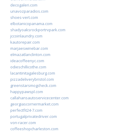
decogaleri.com
unavozparadios.com
shoes-vert.com
elbotanicopanama.com
shadyoaksrockportrvpark.com
jccoinlaundry.com
kautorepair.com
marjaeswinebar.com
elmazatlanclinton.com
ideacoffeenyc.com
odieschillicothe.com
lacantinitagalesburg.com
pizzadeliverybristol.com
greenstarsmogcheck.com
happypawspl.com
callahansautoservicecenter.com
georgiascornermarket.com
perfectfit24-7.com
portugalprivatedriver.com
von-racer.com
coffeeshopcharleston.com