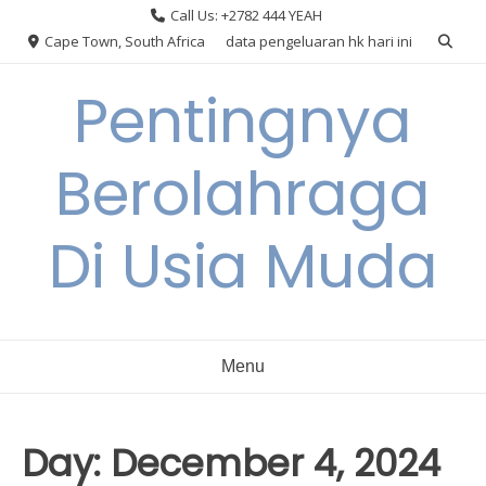
Skip
Call Us: +2782 444 YEAH
to
Cape Town, South Africa
data pengeluaran hk hari ini
content
Pentingnya
Berolahraga
Di Usia Muda
Menu
Day:
December 4, 2024