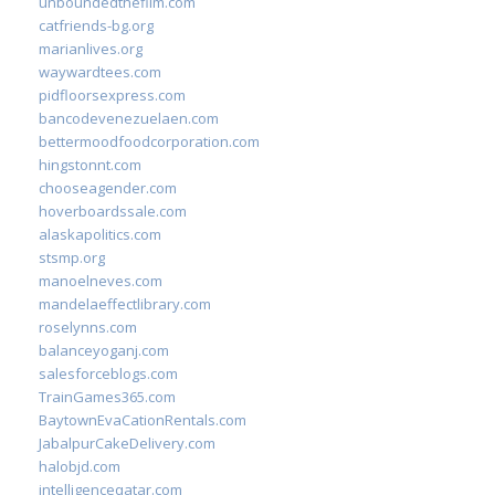
unboundedthefilm.com
catfriends-bg.org
marianlives.org
waywardtees.com
pidfloorsexpress.com
bancodevenezuelaen.com
bettermoodfoodcorporation.com
hingstonnt.com
chooseagender.com
hoverboardssale.com
alaskapolitics.com
stsmp.org
manoelneves.com
mandelaeffectlibrary.com
roselynns.com
balanceyoganj.com
salesforceblogs.com
TrainGames365.com
BaytownEvaCationRentals.com
JabalpurCakeDelivery.com
halobjd.com
intelligenceqatar.com