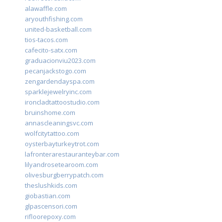
alawaffle.com
aryouthfishing.com
united-basketball.com
tios-tacos.com
cafecito-satx.com
graduacionviu2023.com
pecanjackstogo.com
zengardendayspa.com
sparklejewelryinc.com
ironcladtattoostudio.com
bruinshome.com
annascleaningsvc.com
wolfcitytattoo.com
oysterbayturkeytrot.com
lafronterarestauranteybar.com
lilyandrosetearoom.com
olivesburgberrypatch.com
theslushkids.com
giobastian.com
glpascensori.com
rifloorepoxy.com