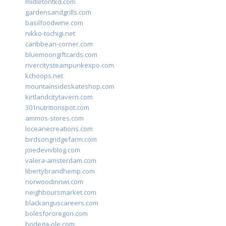
midletontkd.com
gardensandgrills.com
basilfoodwine.com
nikko-tochigi.net
caribbean-corner.com
bluemoongiftcards.com
rivercitysteampunkexpo.com
kchoops.net
mountainsideskateshop.com
kirtlandcitytavern.com
301nutritionspot.com
ammos-stores.com
loceanecreations.com
birdsongridgefarm.com
joiedevivblog.com
valera-amsterdam.com
libertybrandhemp.com
norwoodinnwi.com
neighboursmarket.com
blackanguscareers.com
bolesfororegon.com
bodega-ole.com