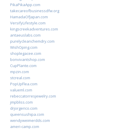
PikaPikaApp.com
takecareofbusinessdfw.org
HamadaOfJapan.com
VersifyLifestyle.com
kingscreekadventures.com
antaeuslabs.com
purelycleanchemdry.com
WishOping.com
shoplegacee.com
bonvivantshop.com
CupPlante.com
mpzin.com
stcreal.com
PopUpFlea.com
valueml.com
rebeccatorresjewelry.com
jmpbliss.com
drjorgerico.com
queensushipa.com
wendyweimerdds.com
ameri-camp.com