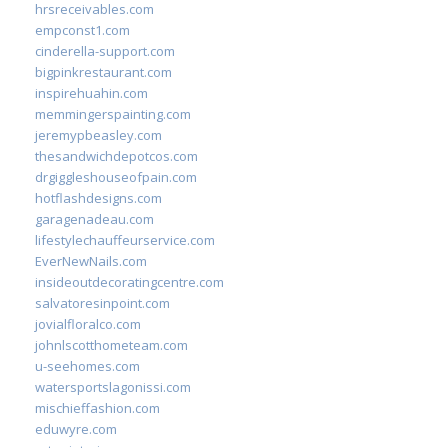
hrsreceivables.com
empconst1.com
cinderella-support.com
bigpinkrestaurant.com
inspirehuahin.com
memmingerspainting.com
jeremypbeasley.com
thesandwichdepotcos.com
drgiggleshouseofpain.com
hotflashdesigns.com
garagenadeau.com
lifestylechauffeurservice.com
EverNewNails.com
insideoutdecoratingcentre.com
salvatoresinpoint.com
jovialfloralco.com
johnlscotthometeam.com
u-seehomes.com
watersportslagonissi.com
mischieffashion.com
eduwyre.com