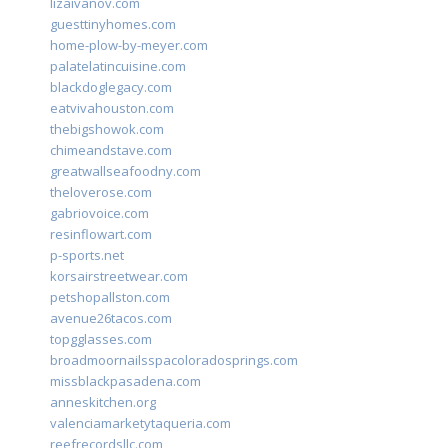
lizaivanov.com
guesttinyhomes.com
home-plow-by-meyer.com
palatelatincuisine.com
blackdoglegacy.com
eatvivahouston.com
thebigshowok.com
chimeandstave.com
greatwallseafoodny.com
theloverose.com
gabriovoice.com
resinflowart.com
p-sports.net
korsairstreetwear.com
petshopallston.com
avenue26tacos.com
topgglasses.com
broadmoornailsspacoloradosprings.com
missblackpasadena.com
anneskitchen.org
valenciamarketytaqueria.com
reefrecordsllc.com