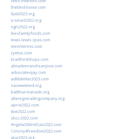
retro-interiors.com
theblvd-boise.com
fpet2023.org
e-smart2022.org
ngrc2022.org
leesfamilyfoods.com
lewis-lewis-cpas.com
eleontennis.com
cyetus.com
bradfordshops.com
almadenranchsanjose.com
advocatevijay.com
adlibilimler2023.com
naswwebed.org
balithut-manado.org
alteregotradingcompany.org
aprce2022.com
ibie2022.com
sbcc-2022.com
AngolaOilAndGas2022.com
Convoy4Freedom2022.com
grur2023.org