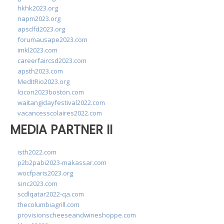
hkhk2023.org
napm2023.org
apsdfd2023.org
forumausape2023.com
imkl2023.com
careerfaircsd2023.com
apsth2023.com
MedItRio2023.org
lcicon2023boston.com
waitangidayfestival2022.com
vacancesscolaires2022.com
MEDIA PARTNER II
isth2022.com
p2b2pabi2023-makassar.com
wocfparis2023.org
sinc2023.com
scdlqatar2022-qa.com
thecolumbiagrill.com
provisionscheeseandwineshoppe.com