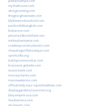
jbellasnailspa.com
mychaihouse.com
alvisgrooming.com
thegeorginaestate.com
blythewoodseafood.com
paolosdelibangkok.com
bobacove.com
phoone24brookfield.com
mickeybarmama.com
roadwayconstructioninc.com
shopdragonflyboutique.com
sportszilla.org
batchprovisionsbar.com
brasserie-gobette.com
musicrearte.com
morseysfarms.com
riverviewtennis.com
official-kelly-toys-squishmallows.com
displaygardenonsuncrest.org
bbq-empire-usa.com
feedstoreva.com
drogopets.com