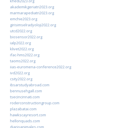
khedi2023.org
akademikgeriatri2023.org
marmarapediatri2023.org
emchie2023.org
girisimselradyoloji2022.org
utcd2022.org
biosensor2022.org
ialp2022.org
klivet2022.org
ifac-hms2022.org
taoms2022.org
iias-euromena-conference2022.org
ivd2022.org
csity2022.org
ibsarstudyabroad.com
bennusehgall.com
tsecincinnati.com
roderconstructiongroup.com
plazabatai.com
hawkscayresort.com
hellonquads.com
diarioanimales.com