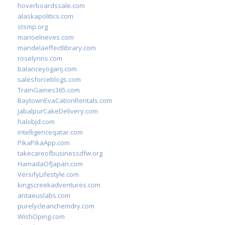
hoverboardssale.com
alaskapolitics.com
stsmp.org
manoelneves.com
mandelaeffectlibrary.com
roselynns.com
balanceyoganj.com
salesforceblogs.com
TrainGames365.com
BaytownEvaCationRentals.com
JabalpurCakeDelivery.com
halobjd.com
intelligenceqatar.com
PikaPikaApp.com
takecareofbusinessdfw.org
HamadaOfJapan.com
VersifyLifestyle.com
kingscreekadventures.com
antaeuslabs.com
purelycleanchemdry.com
WishOping.com