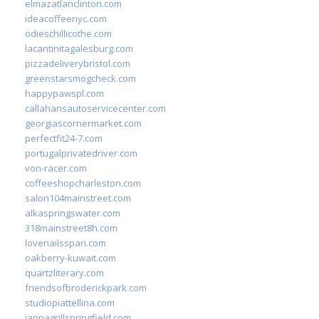
elmazatlanclinton.com
ideacoffeenyc.com
odieschillicothe.com
lacantinitagalesburg.com
pizzadeliverybristol.com
greenstarsmogcheck.com
happypawspl.com
callahansautoservicecenter.com
georgiascornermarket.com
perfectfit24-7.com
portugalprivatedriver.com
von-racer.com
coffeeshopcharleston.com
salon104mainstreet.com
alkaspringswater.com
318mainstreet8h.com
lovenailsspari.com
oakberry-kuwait.com
quartzliterary.com
friendsofbroderickpark.com
studiopiattellina.com
jannagrillspringfield.com