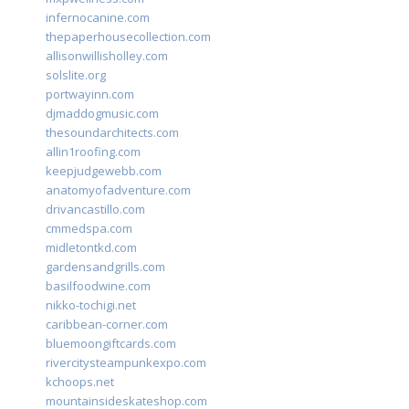
infernocanine.com
thepaperhousecollection.com
allisonwillisholley.com
solslite.org
portwayinn.com
djmaddogmusic.com
thesoundarchitects.com
allin1roofing.com
keepjudgewebb.com
anatomyofadventure.com
drivancastillo.com
cmmedspa.com
midletontkd.com
gardensandgrills.com
basilfoodwine.com
nikko-tochigi.net
caribbean-corner.com
bluemoongiftcards.com
rivercitysteampunkexpo.com
kchoops.net
mountainsideskateshop.com