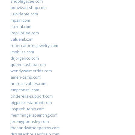
shoplegacee.com
bonvivantshop.com
CupPlante.com
mpzin.com
stcreal.com
PopUpFlea.com
valueml.com
rebeccatorresjewelry.com
jmpbliss.com
drjorgerico.com
queensushipa.com
wendyweimerdds.com
ameri-camp.com
hrsreceivables.com
empconst1.com
cinderella-support.com
bigpinkrestaurant.com
inspirehuahin.com
memmingerspainting.com
jeremypbeasley.com
thesandwichdepotcos.com
drgiggleshouseofpain.com