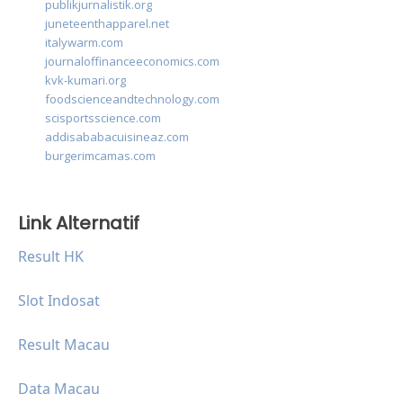
publikjurnalistik.org
juneteenthapparel.net
italywarm.com
journaloffinanceeconomics.com
kvk-kumari.org
foodscienceandtechnology.com
scisportsscience.com
addisababacuisineaz.com
burgerimcamas.com
Link Alternatif
Result HK
Slot Indosat
Result Macau
Data Macau