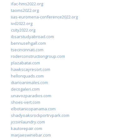
ifac-hms2022.org
taoms2022.org
iias-euromena-conference2022.org
ivd2022.org
csity2022.org
ibsarstudyabroad.com
bennusehgall.com
tsecincinnati.com
roderconstructiongroup.com
plazabatai.com
hawkscayresort.com
hellonquads.com
diarioanimales.com
decogaleri.com
unavozparadios.com
shoes-vert.com
elbotanicopanama.com
shadyoaksrockportrvpark.com
jccoinlaundry.com
kautorepair.com
marjaeswinebar.com