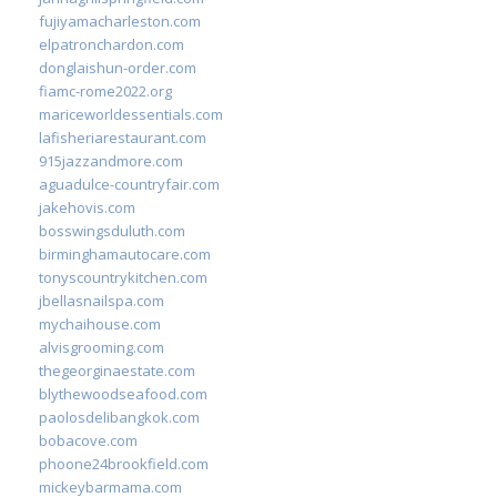
fujiyamacharleston.com
elpatronchardon.com
donglaishun-order.com
fiamc-rome2022.org
mariceworldessentials.com
lafisheriarestaurant.com
915jazzandmore.com
aguadulce-countryfair.com
jakehovis.com
bosswingsduluth.com
birminghamautocare.com
tonyscountrykitchen.com
jbellasnailspa.com
mychaihouse.com
alvisgrooming.com
thegeorginaestate.com
blythewoodseafood.com
paolosdelibangkok.com
bobacove.com
phoone24brookfield.com
mickeybarmama.com