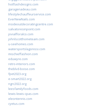
hotflashdesigns.com
garagenadeau.com
lifestylechauffeurservice.com
EverNewNails.com
insideoutdecoratingcentre.com
salvatoresinpoint.com
jovialfloralco.com
johnlscotthometeam.com
u-seehomes.com
watersportslagonissi.com
mischieffashion.com
eduwyre.com
retro-interiors.com
theblvd-boise.com
fpet2023.org
e-smart2022.org
ngrc2022.org
leesfamilyfoods.com
lewis-lewis-cpas.com
eleontennis.com
cyetus.com