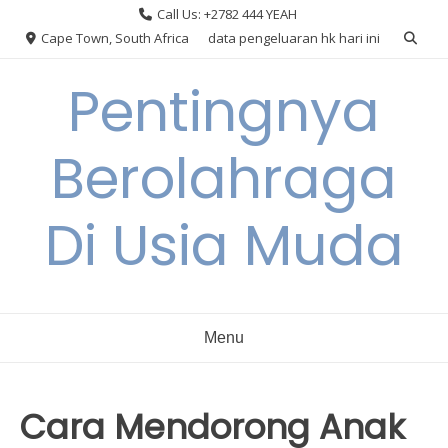
Skip
Call Us: +2782 444 YEAH
to
Cape Town, South Africa
data pengeluaran hk hari ini
content
Pentingnya
Berolahraga
Di Usia Muda
Menu
Cara Mendorong Anak