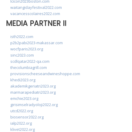
lcicon2023boston.com
waitangidayfestival2022.com
vacancesscolaires2022.com
MEDIA PARTNER II
isth2022.com
p2b2pabi2023-makassar.com
wocfparis2023.org
sinc2023.com
scdlqatar2022-qa.com
thecolumbiagrill.com
provisionscheeseandwineshoppe.com
khedi2023.org
akademikgeriatri2023.org
marmarapediatri2023.org
emchie2023.org
girisimselradyoloji2022.org
utcd2022.org
biosensor2022.org
ialp2022.org
klivet2022.org