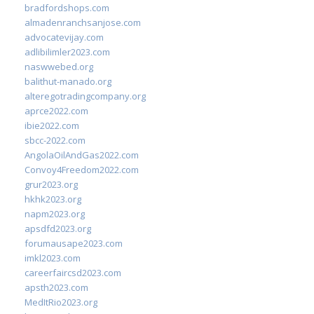
bradfordshops.com
almadenranchsanjose.com
advocatevijay.com
adlibilimler2023.com
naswwebed.org
balithut-manado.org
alteregotradingcompany.org
aprce2022.com
ibie2022.com
sbcc-2022.com
AngolaOilAndGas2022.com
Convoy4Freedom2022.com
grur2023.org
hkhk2023.org
napm2023.org
apsdfd2023.org
forumausape2023.com
imkl2023.com
careerfaircsd2023.com
apsth2023.com
MedItRio2023.org