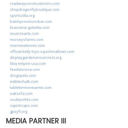
roadwayconstructioninc.com
shopdragonflyboutique.com
sportszilla.org
batchprovisionsbar.com
brasserie-gobette.com
musicrearte.com
morseysfarms.com
riverviewtennis.com
official-kelly-toys-squishmallows.com
displaygardenonsuncrest.org
bbq-empire-usa.com
feedstoreva.com
drogopets.com
ediblechalk.com
tabletennisnearme.com
oaksofa.com
soultacohtx.com
capishcaps.com
gpsyfl.org
MEDIA PARTNER III