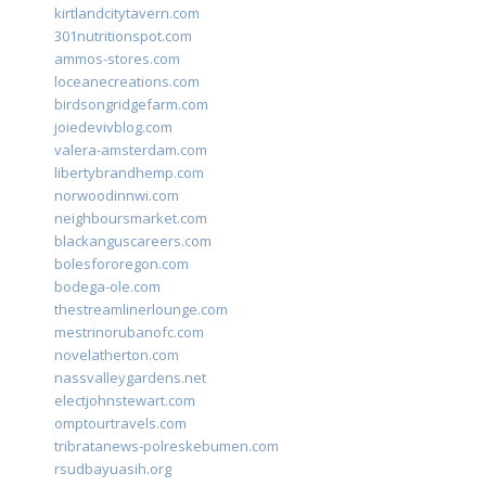
kirtlandcitytavern.com
301nutritionspot.com
ammos-stores.com
loceanecreations.com
birdsongridgefarm.com
joiedevivblog.com
valera-amsterdam.com
libertybrandhemp.com
norwoodinnwi.com
neighboursmarket.com
blackanguscareers.com
bolesfororegon.com
bodega-ole.com
thestreamlinerlounge.com
mestrinorubanofc.com
novelatherton.com
nassvalleygardens.net
electjohnstewart.com
omptourtravels.com
tribratanews-polreskebumen.com
rsudbayuasih.org