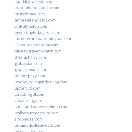
sparklejewelryinc.com
ironcladtattoostudio.com
bruinshome.com
annascleaningsvc.com
wolfcitytattoo.com
oysterbayturkeytrot.com
lafronterarestauranteybar.com
lilyandrosetearoom.com
olivesburgberrypatch.com
theslushkids.com
giobastian.com
glpascensori.com
rifloorepoxy.com
woolleymillingandpaving.com
uptonpvd.com
2troublegrill.com
casateranga.com
sticksandstonesstudiooh.com
walkers-treeservice.com
shopmossi.com
untamedcollectivesd.com
mxpwellness.com