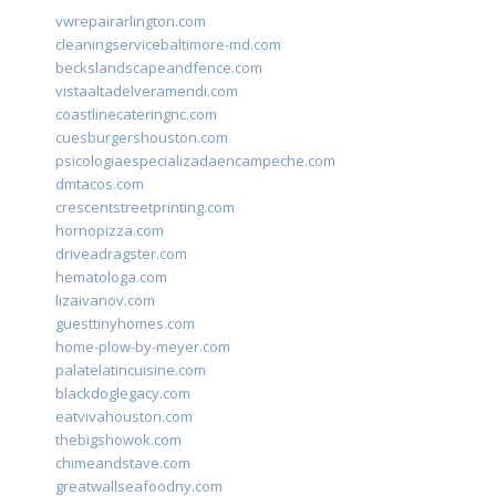
vwrepairarlington.com
cleaningservicebaltimore-md.com
beckslandscapeandfence.com
vistaaltadelveramendi.com
coastlinecateringnc.com
cuesburgershouston.com
psicologiaespecializadaencampeche.com
dmtacos.com
crescentstreetprinting.com
hornopizza.com
driveadragster.com
hematologa.com
lizaivanov.com
guesttinyhomes.com
home-plow-by-meyer.com
palatelatincuisine.com
blackdoglegacy.com
eatvivahouston.com
thebigshowok.com
chimeandstave.com
greatwallseafoodny.com