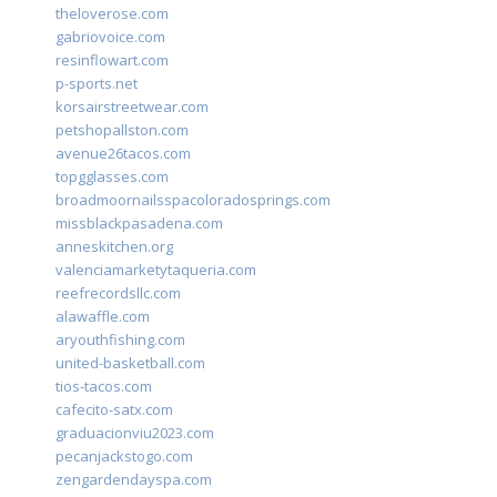
theloverose.com
gabriovoice.com
resinflowart.com
p-sports.net
korsairstreetwear.com
petshopallston.com
avenue26tacos.com
topgglasses.com
broadmoornailsspacoloradosprings.com
missblackpasadena.com
anneskitchen.org
valenciamarketytaqueria.com
reefrecordsllc.com
alawaffle.com
aryouthfishing.com
united-basketball.com
tios-tacos.com
cafecito-satx.com
graduacionviu2023.com
pecanjackstogo.com
zengardendayspa.com