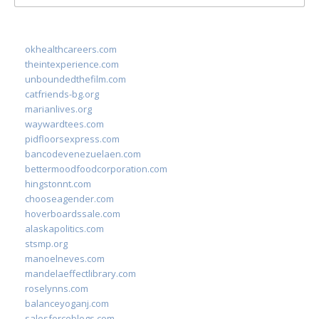
for:
okhealthcareers.com
theintexperience.com
unboundedthefilm.com
catfriends-bg.org
marianlives.org
waywardtees.com
pidfloorsexpress.com
bancodevenezuelaen.com
bettermoodfoodcorporation.com
hingstonnt.com
chooseagender.com
hoverboardssale.com
alaskapolitics.com
stsmp.org
manoelneves.com
mandelaeffectlibrary.com
roselynns.com
balanceyoganj.com
salesforceblogs.com