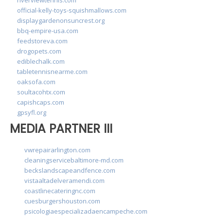
official-kelly-toys-squishmallows.com
displaygardenonsuncrest.org
bbq-empire-usa.com
feedstoreva.com
drogopets.com
ediblechalk.com
tabletennisnearme.com
oaksofa.com
soultacohtx.com
capishcaps.com
gpsyfl.org
MEDIA PARTNER III
vwrepairarlington.com
cleaningservicebaltimore-md.com
beckslandscapeandfence.com
vistaaltadelveramendi.com
coastlinecateringnc.com
cuesburgershouston.com
psicologiaespecializadaencampeche.com