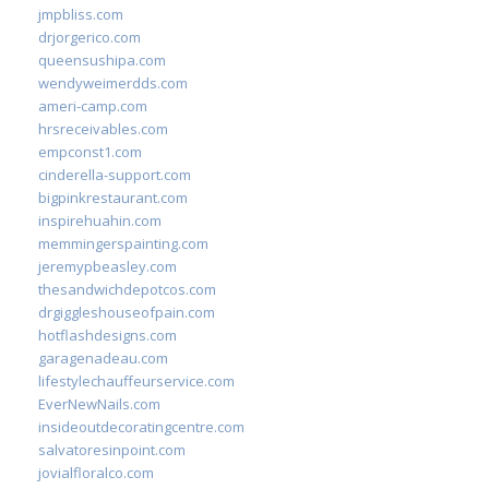
jmpbliss.com
drjorgerico.com
queensushipa.com
wendyweimerdds.com
ameri-camp.com
hrsreceivables.com
empconst1.com
cinderella-support.com
bigpinkrestaurant.com
inspirehuahin.com
memmingerspainting.com
jeremypbeasley.com
thesandwichdepotcos.com
drgiggleshouseofpain.com
hotflashdesigns.com
garagenadeau.com
lifestylechauffeurservice.com
EverNewNails.com
insideoutdecoratingcentre.com
salvatoresinpoint.com
jovialfloralco.com