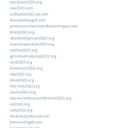
wocfparis2023.org
sinc2023.com
scdlqatar2022-qa.com
thecolumbiagrill.com
provisionscheeseandwineshoppe.com
khedi2023.org
akademikgeriatri2023.org
marmarapediatri2023.org
emchie2023.org
girisimselradyoloji2022.org
utcd2022.org
biosensor2022.org
ialp2022.org
klivet2022.org
ifac-hms2022.org
taoms2022.org
iias-euromena-conference2022.org
ivd2022.org
csity2022.org
ibsarstudyabroad.com
bennusehgall.com
tsecincinnati.com