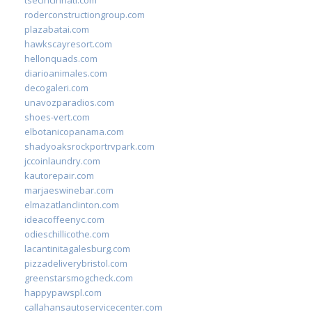
roderconstructiongroup.com
plazabatai.com
hawkscayresort.com
hellonquads.com
diarioanimales.com
decogaleri.com
unavozparadios.com
shoes-vert.com
elbotanicopanama.com
shadyoaksrockportrvpark.com
jccoinlaundry.com
kautorepair.com
marjaeswinebar.com
elmazatlanclinton.com
ideacoffeenyc.com
odieschillicothe.com
lacantinitagalesburg.com
pizzadeliverybristol.com
greenstarsmogcheck.com
happypawspl.com
callahansautoservicecenter.com