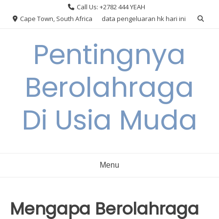
Skip
Call Us: +2782 444 YEAH
to
Cape Town, South Africa
data pengeluaran hk hari ini
content
Pentingnya
Berolahraga
Di Usia Muda
Menu
Mengapa Berolahraga