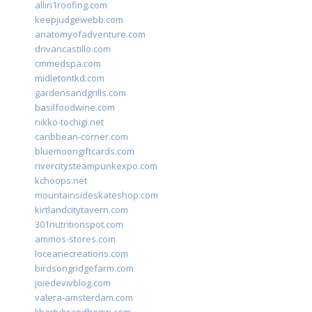
allin1roofing.com
keepjudgewebb.com
anatomyofadventure.com
drivancastillo.com
cmmedspa.com
midletontkd.com
gardensandgrills.com
basilfoodwine.com
nikko-tochigi.net
caribbean-corner.com
bluemoongiftcards.com
rivercitysteampunkexpo.com
kchoops.net
mountainsideskateshop.com
kirtlandcitytavern.com
301nutritionspot.com
ammos-stores.com
loceanecreations.com
birdsongridgefarm.com
joiedevivblog.com
valera-amsterdam.com