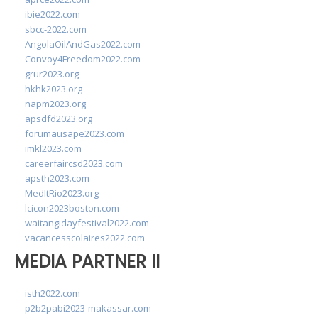
ibie2022.com
sbcc-2022.com
AngolaOilAndGas2022.com
Convoy4Freedom2022.com
grur2023.org
hkhk2023.org
napm2023.org
apsdfd2023.org
forumausape2023.com
imkl2023.com
careerfaircsd2023.com
apsth2023.com
MedItRio2023.org
lcicon2023boston.com
waitangidayfestival2022.com
vacancesscolaires2022.com
MEDIA PARTNER II
isth2022.com
p2b2pabi2023-makassar.com