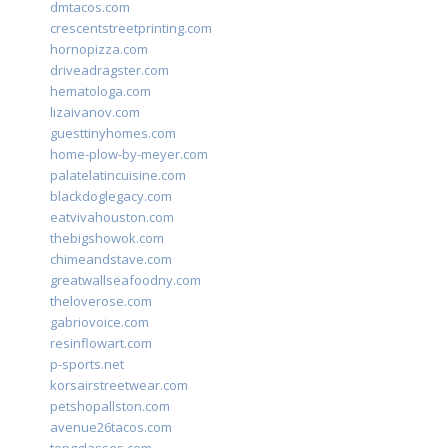
dmtacos.com
crescentstreetprinting.com
hornopizza.com
driveadragster.com
hematologa.com
lizaivanov.com
guesttinyhomes.com
home-plow-by-meyer.com
palatelatincuisine.com
blackdoglegacy.com
eatvivahouston.com
thebigshowok.com
chimeandstave.com
greatwallseafoodny.com
theloverose.com
gabriovoice.com
resinflowart.com
p-sports.net
korsairstreetwear.com
petshopallston.com
avenue26tacos.com