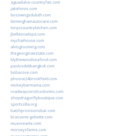
aguadulce-countryfair.com
jakehovis.com
bosswingsduluth.com
birminghamautocare.com
tonyscountrykitchen.com
jbellasnailspa.com
mychaihouse.com
alvisgrooming.com
thegeorginaestate.com
blythewoodseafood.com
paolosdelibangkok.com
bobacove.com
phoone24brookfield.com
mickeybarmama.com
roadwayconstructioninc.com
shopdragonflyboutique.com
sportszilla.org
batchprovisionsbar.com
brasserie-gobette.com
musicrearte.com
morseysfarms.com
riverviewtennis.com