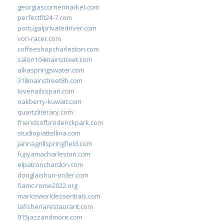
georgiascornermarket.com
perfectfit24-7.com
portugalprivatedriver.com
von-racer.com
coffeeshopcharleston.com
salon104mainstreet.com
alkaspringswater.com
318mainstreet8h.com
lovenailsspari.com
oakberry-kuwait.com
quartzliterary.com
friendsofbroderickpark.com
studiopiattellina.com
jannagrillspringfield.com
fujiyamacharleston.com
elpatronchardon.com
donglaishun-order.com
fiamc-rome2022.org
mariceworldessentials.com
lafisheriarestaurant.com
915jazzandmore.com