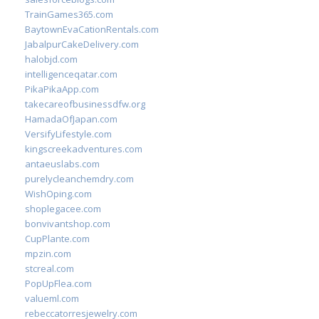
TrainGames365.com
BaytownEvaCationRentals.com
JabalpurCakeDelivery.com
halobjd.com
intelligenceqatar.com
PikaPikaApp.com
takecareofbusinessdfw.org
HamadaOfJapan.com
VersifyLifestyle.com
kingscreekadventures.com
antaeuslabs.com
purelycleanchemdry.com
WishOping.com
shoplegacee.com
bonvivantshop.com
CupPlante.com
mpzin.com
stcreal.com
PopUpFlea.com
valueml.com
rebeccatorresjewelry.com