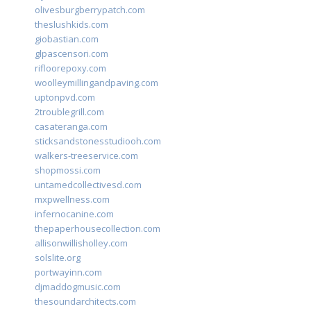
olivesburgberrypatch.com
theslushkids.com
giobastian.com
glpascensori.com
rifloorepoxy.com
woolleymillingandpaving.com
uptonpvd.com
2troublegrill.com
casateranga.com
sticksandstonesstudiooh.com
walkers-treeservice.com
shopmossi.com
untamedcollectivesd.com
mxpwellness.com
infernocanine.com
thepaperhousecollection.com
allisonwillisholley.com
solslite.org
portwayinn.com
djmaddogmusic.com
thesoundarchitects.com