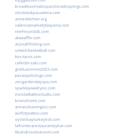
topgglasses.com
broadmoornailsspacoloradosprings.com
missblackpasadena.com
anneskitchen.org
valenciamarketytaqueria.com
reefrecordsllc.com
alawaffle.com
aryouthfishing.com
united-basketball.com
tios-tacos.com
cafecito-satx.com
graduacionviu2023.com
pecanjackstogo.com
zengardendayspa.com
sparklejewelryinc.com
ironcladtattoostudio.com
bruinshome.com
annascleaningsvc.com
wolfcitytattoo.com
oysterbayturkeytrot.com
lafronterarestauranteybar.com
lilyandrosetearoom.com