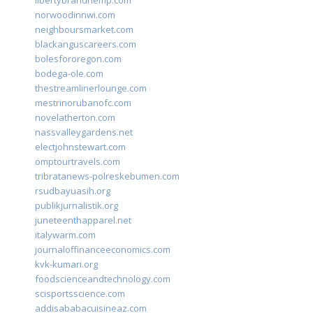
libertybrandhemp.com
norwoodinnwi.com
neighboursmarket.com
blackanguscareers.com
bolesfororegon.com
bodega-ole.com
thestreamlinerlounge.com
mestrinorubanofc.com
novelatherton.com
nassvalleygardens.net
electjohnstewart.com
omptourtravels.com
tribratanews-polreskebumen.com
rsudbayuasih.org
publikjurnalistik.org
juneteenthapparel.net
italywarm.com
journaloffinanceeconomics.com
kvk-kumari.org
foodscienceandtechnology.com
scisportsscience.com
addisababacuisineaz.com