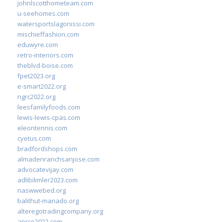
johnlscotthometeam.com
u-seehomes.com
watersportslagonissi.com
mischieffashion.com
eduwyre.com
retro-interiors.com
theblvd-boise.com
fpet2023.org
e-smart2022.org
ngrc2022.org
leesfamilyfoods.com
lewis-lewis-cpas.com
eleontennis.com
cyetus.com
bradfordshops.com
almadenranchsanjose.com
advocatevijay.com
adlibilimler2023.com
naswwebed.org
balithut-manado.org
alteregotradingcompany.org
aprce2022.com