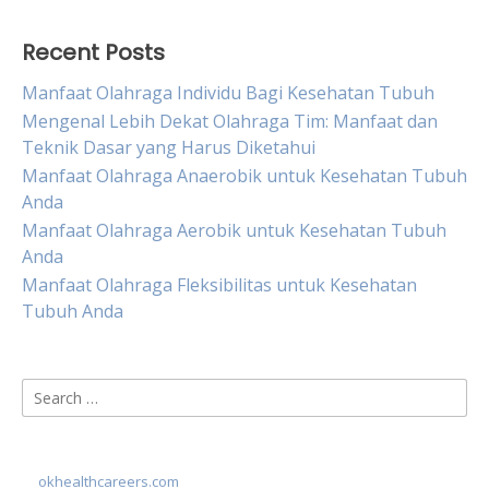
Recent Posts
Manfaat Olahraga Individu Bagi Kesehatan Tubuh
Mengenal Lebih Dekat Olahraga Tim: Manfaat dan
Teknik Dasar yang Harus Diketahui
Manfaat Olahraga Anaerobik untuk Kesehatan Tubuh
Anda
Manfaat Olahraga Aerobik untuk Kesehatan Tubuh
Anda
Manfaat Olahraga Fleksibilitas untuk Kesehatan
Tubuh Anda
Search
for:
okhealthcareers.com