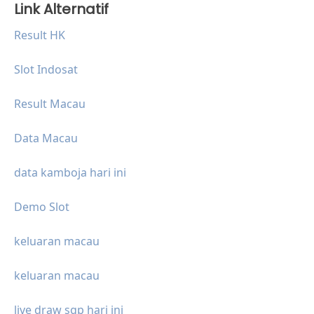
Link Alternatif
Result HK
Slot Indosat
Result Macau
Data Macau
data kamboja hari ini
Demo Slot
keluaran macau
keluaran macau
live draw sgp hari ini