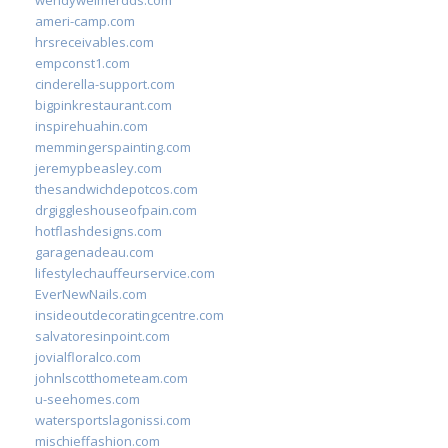
wendyweimerdds.com
ameri-camp.com
hrsreceivables.com
empconst1.com
cinderella-support.com
bigpinkrestaurant.com
inspirehuahin.com
memmingerspainting.com
jeremypbeasley.com
thesandwichdepotcos.com
drgiggleshouseofpain.com
hotflashdesigns.com
garagenadeau.com
lifestylechauffeurservice.com
EverNewNails.com
insideoutdecoratingcentre.com
salvatoresinpoint.com
jovialfloralco.com
johnlscotthometeam.com
u-seehomes.com
watersportslagonissi.com
mischieffashion.com