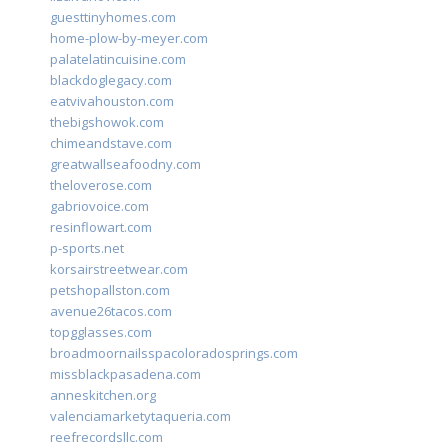
guesttinyhomes.com
home-plow-by-meyer.com
palatelatincuisine.com
blackdoglegacy.com
eatvivahouston.com
thebigshowok.com
chimeandstave.com
greatwallseafoodny.com
theloverose.com
gabriovoice.com
resinflowart.com
p-sports.net
korsairstreetwear.com
petshopallston.com
avenue26tacos.com
topgglasses.com
broadmoornailsspacoloradosprings.com
missblackpasadena.com
anneskitchen.org
valenciamarketytaqueria.com
reefrecordsllc.com