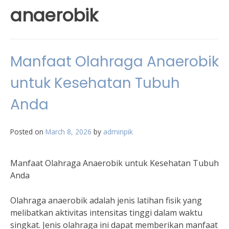
anaerobik
Manfaat Olahraga Anaerobik
untuk Kesehatan Tubuh
Anda
Posted on
March 8, 2026
by
adminpik
Manfaat Olahraga Anaerobik untuk Kesehatan Tubuh
Anda
Olahraga anaerobik adalah jenis latihan fisik yang
melibatkan aktivitas intensitas tinggi dalam waktu
singkat. Jenis olahraga ini dapat memberikan manfaat