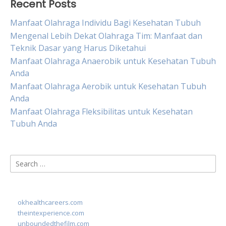
Recent Posts
Manfaat Olahraga Individu Bagi Kesehatan Tubuh
Mengenal Lebih Dekat Olahraga Tim: Manfaat dan
Teknik Dasar yang Harus Diketahui
Manfaat Olahraga Anaerobik untuk Kesehatan Tubuh
Anda
Manfaat Olahraga Aerobik untuk Kesehatan Tubuh
Anda
Manfaat Olahraga Fleksibilitas untuk Kesehatan
Tubuh Anda
Search
for:
okhealthcareers.com
theintexperience.com
unboundedthefilm.com