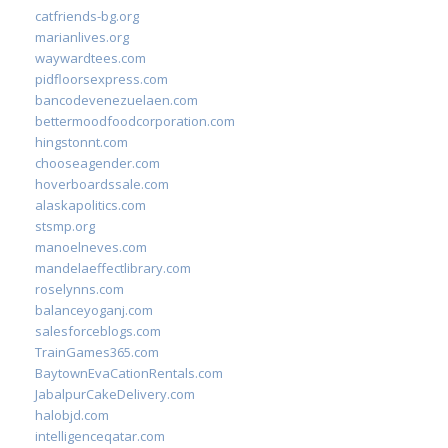
catfriends-bg.org
marianlives.org
waywardtees.com
pidfloorsexpress.com
bancodevenezuelaen.com
bettermoodfoodcorporation.com
hingstonnt.com
chooseagender.com
hoverboardssale.com
alaskapolitics.com
stsmp.org
manoelneves.com
mandelaeffectlibrary.com
roselynns.com
balanceyoganj.com
salesforceblogs.com
TrainGames365.com
BaytownEvaCationRentals.com
JabalpurCakeDelivery.com
halobjd.com
intelligenceqatar.com