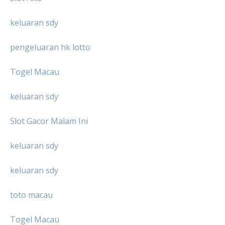
keluaran sdy
pengeluaran hk lotto
Togel Macau
keluaran sdy
Slot Gacor Malam Ini
keluaran sdy
keluaran sdy
toto macau
Togel Macau