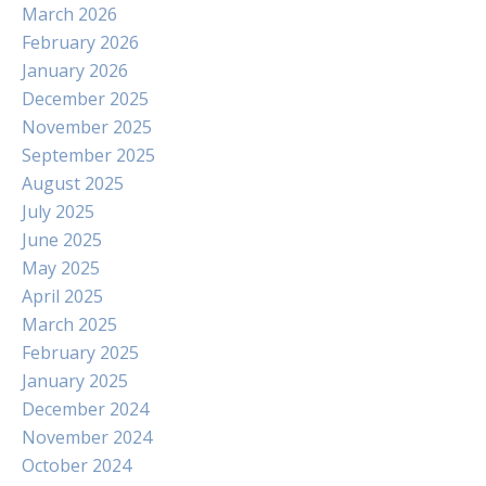
March 2026
February 2026
January 2026
December 2025
November 2025
September 2025
August 2025
July 2025
June 2025
May 2025
April 2025
March 2025
February 2025
January 2025
December 2024
November 2024
October 2024