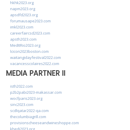
hkhk2023.org
napm2023.org
apsdfd2023.org
forumausape2023.com
imkl2023.com
careerfaircsd2023.com
apsth2023.com
MedItRio2023.org
lcicon2023boston.com
waitangidayfestival2022.com
vacancesscolaires2022.com
MEDIA PARTNER II
isth2022.com
p2b2pabi2023-makassar.com
wocfparis2023.org
sinc2023.com
scdlqatar2022-qa.com
thecolumbiagrill.com
provisionscheeseandwineshoppe.com
khedi2023.org