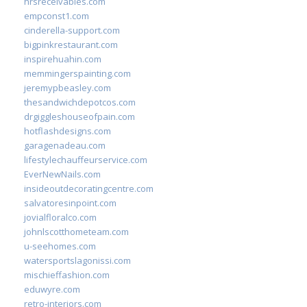
hrsreceivables.com
empconst1.com
cinderella-support.com
bigpinkrestaurant.com
inspirehuahin.com
memmingerspainting.com
jeremypbeasley.com
thesandwichdepotcos.com
drgiggleshouseofpain.com
hotflashdesigns.com
garagenadeau.com
lifestylechauffeurservice.com
EverNewNails.com
insideoutdecoratingcentre.com
salvatoresinpoint.com
jovialfloralco.com
johnlscotthometeam.com
u-seehomes.com
watersportslagonissi.com
mischieffashion.com
eduwyre.com
retro-interiors.com