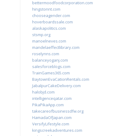
bettermoodfoodcorporation.com
hingstonnt.com
chooseagender.com
hoverboardssale.com
alaskapolitics.com
stsmp.org
manoelneves.com
mandelaeffectlibrary.com
roselynns.com
balanceyoganj.com
salesforceblogs.com
TrainGames365.com
BaytownEvaCationRentals.com
JabalpurCakeDelivery.com
halobjd.com
intelligenceqatar.com
PikaPikaApp.com
takecareofbusinessdfw.org
HamadaOfJapan.com
VersifyLifestyle.com
kingscreekadventures.com