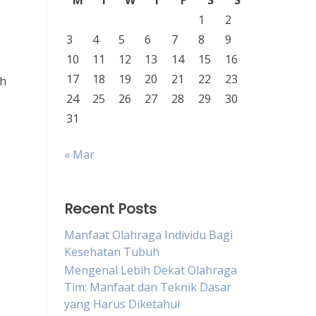
M
T
W
T
F
S
S
1
2
3
4
5
6
7
8
9
10
11
12
13
14
15
16
17
18
19
20
21
22
23
ah
24
25
26
27
28
29
30
31
« Mar
Recent Posts
Manfaat Olahraga Individu Bagi
Kesehatan Tubuh
Mengenal Lebih Dekat Olahraga
Tim: Manfaat dan Teknik Dasar
yang Harus Diketahui