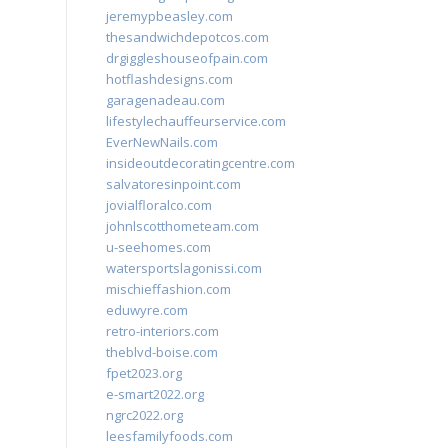
jeremypbeasley.com
thesandwichdepotcos.com
drgiggleshouseofpain.com
hotflashdesigns.com
garagenadeau.com
lifestylechauffeurservice.com
EverNewNails.com
insideoutdecoratingcentre.com
salvatoresinpoint.com
jovialfloralco.com
johnlscotthometeam.com
u-seehomes.com
watersportslagonissi.com
mischieffashion.com
eduwyre.com
retro-interiors.com
theblvd-boise.com
fpet2023.org
e-smart2022.org
ngrc2022.org
leesfamilyfoods.com