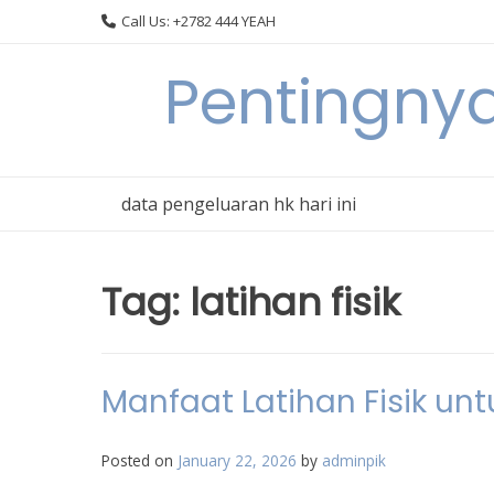
Skip
Call Us: +2782 444 YEAH
to
content
Pentingnya
data pengeluaran hk hari ini
Tag:
latihan fisik
Manfaat Latihan Fisik un
Posted on
January 22, 2026
by
adminpik