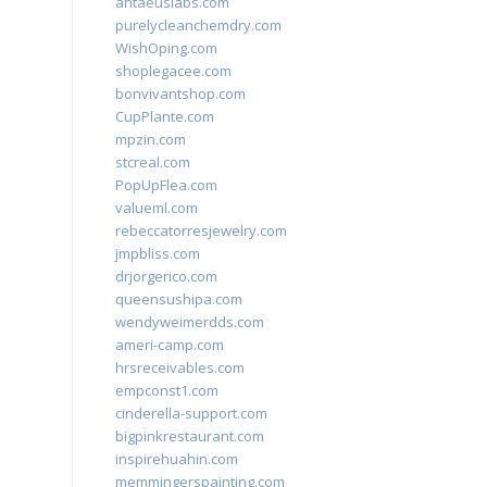
antaeuslabs.com
purelycleanchemdry.com
WishOping.com
shoplegacee.com
bonvivantshop.com
CupPlante.com
mpzin.com
stcreal.com
PopUpFlea.com
valueml.com
rebeccatorresjewelry.com
jmpbliss.com
drjorgerico.com
queensushipa.com
wendyweimerdds.com
ameri-camp.com
hrsreceivables.com
empconst1.com
cinderella-support.com
bigpinkrestaurant.com
inspirehuahin.com
memmingerspainting.com