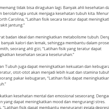
memang tidak bisa diragukan lagi. Banyak ahli kesehatan d
 berolahraga untuk menjaga kesehatan tubuh kita. Menuru
rth Carolina, “Latihan fisik secara teratur dapat meningka
kit jantung.”
erat badan ideal dan meningkatkan metabolisme tubuh. Den
h banyak kalori dan lemak, sehingga membantu dalam prose
th, seorang ahli gizi, “Latihan fisik yang teratur dapat
katkan kesehatan secara keseluruhan.”
hatan Tubuh juga dapat meningkatkan kekuatan dan kebugar
eratur, otot-otot akan menjadi lebih kuat dan stamina tubu
seorang pakar kebugaran, “Latihan fisik dapat meningkatka
uh.”
ingkatkan kesehatan mental dan emosional seseorang. Denga
in yang dapat meningkatkan mood dan mengurangi stres.
is, “Latihan fisik dapat membantu mengurangi gejala depres