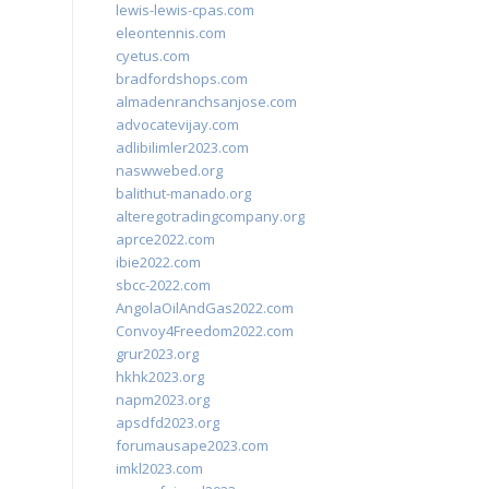
lewis-lewis-cpas.com
eleontennis.com
cyetus.com
bradfordshops.com
almadenranchsanjose.com
advocatevijay.com
adlibilimler2023.com
naswwebed.org
balithut-manado.org
alteregotradingcompany.org
aprce2022.com
ibie2022.com
sbcc-2022.com
AngolaOilAndGas2022.com
Convoy4Freedom2022.com
grur2023.org
hkhk2023.org
napm2023.org
apsdfd2023.org
forumausape2023.com
imkl2023.com