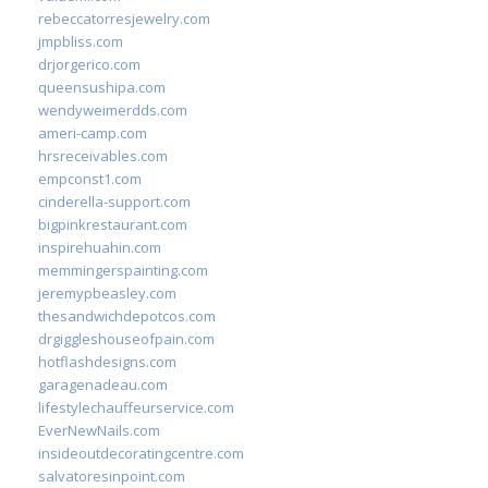
rebeccatorresjewelry.com
jmpbliss.com
drjorgerico.com
queensushipa.com
wendyweimerdds.com
ameri-camp.com
hrsreceivables.com
empconst1.com
cinderella-support.com
bigpinkrestaurant.com
inspirehuahin.com
memmingerspainting.com
jeremypbeasley.com
thesandwichdepotcos.com
drgiggleshouseofpain.com
hotflashdesigns.com
garagenadeau.com
lifestylechauffeurservice.com
EverNewNails.com
insideoutdecoratingcentre.com
salvatoresinpoint.com