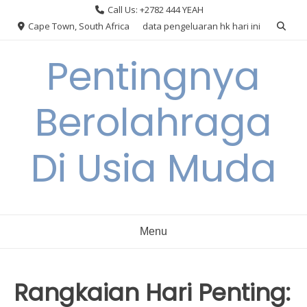
Skip
Call Us: +2782 444 YEAH
to
Cape Town, South Africa
data pengeluaran hk hari ini
content
Pentingnya
Berolahraga
Di Usia Muda
Menu
Rangkaian Hari Penting: