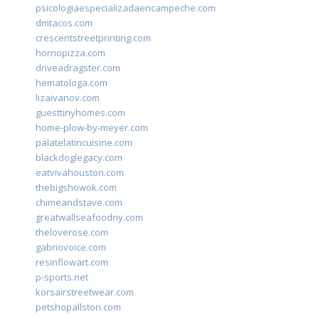
psicologiaespecializadaencampeche.com
dmtacos.com
crescentstreetprinting.com
hornopizza.com
driveadragster.com
hematologa.com
lizaivanov.com
guesttinyhomes.com
home-plow-by-meyer.com
palatelatincuisine.com
blackdoglegacy.com
eatvivahouston.com
thebigshowok.com
chimeandstave.com
greatwallseafoodny.com
theloverose.com
gabriovoice.com
resinflowart.com
p-sports.net
korsairstreetwear.com
petshopallston.com