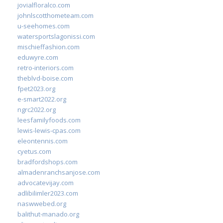
jovialfloralco.com
johnlscotthometeam.com
u-seehomes.com
watersportslagonissi.com
mischieffashion.com
eduwyre.com
retro-interiors.com
theblvd-boise.com
fpet2023.org
e-smart2022.org
ngrc2022.org
leesfamilyfoods.com
lewis-lewis-cpas.com
eleontennis.com
cyetus.com
bradfordshops.com
almadenranchsanjose.com
advocatevijay.com
adlibilimler2023.com
naswwebed.org
balithut-manado.org