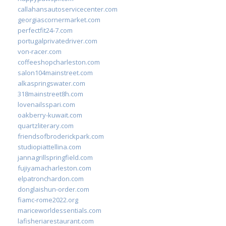
callahansautoservicecenter.com
georgiascornermarket.com
perfectfit24-7.com
portugalprivatedriver.com
von-racer.com
coffeeshopcharleston.com
salon104mainstreet.com
alkaspringswater.com
318mainstreet8h.com
lovenailsspari.com
oakberry-kuwait.com
quartzliterary.com
friendsofbroderickpark.com
studiopiattellina.com
jannagrillspringfield.com
fujiyamacharleston.com
elpatronchardon.com
donglaishun-order.com
fiamc-rome2022.org
mariceworldessentials.com
lafisheriarestaurant.com