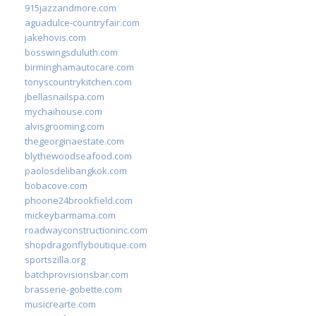
915jazzandmore.com
aguadulce-countryfair.com
jakehovis.com
bosswingsduluth.com
birminghamautocare.com
tonyscountrykitchen.com
jbellasnailspa.com
mychaihouse.com
alvisgrooming.com
thegeorginaestate.com
blythewoodseafood.com
paolosdelibangkok.com
bobacove.com
phoone24brookfield.com
mickeybarmama.com
roadwayconstructioninc.com
shopdragonflyboutique.com
sportszilla.org
batchprovisionsbar.com
brasserie-gobette.com
musicrearte.com