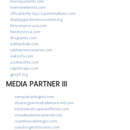
morseysfarms.com
riverviewtennis.com
official-kelly-toys-squishmallows.com
displaygardenonsuncrest.org
bbq-empire-usa.com
feedstoreva.com
drogopets.com
ediblechalk.com
tabletennisnearme.com
oaksofa.com
soultacohtx.com
capishcaps.com
gpsyfl.org
MEDIA PARTNER III
vwrepairarlington.com
cleaningservicebaltimore-md.com
beckslandscapeandfence.com
vistaaltadelveramendi.com
coastlinecateringnc.com
cuesburgershouston.com