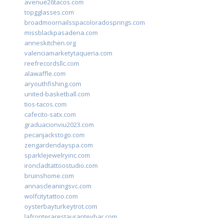
avenue26tacos.com
topgglasses.com
broadmoornailsspacoloradosprings.com
missblackpasadena.com
anneskitchen.org
valenciamarketytaqueria.com
reefrecordsllc.com
alawaffle.com
aryouthfishing.com
united-basketball.com
tios-tacos.com
cafecito-satx.com
graduacionviu2023.com
pecanjackstogo.com
zengardendayspa.com
sparklejewelryinc.com
ironcladtattoostudio.com
bruinshome.com
annascleaningsvc.com
wolfcitytattoo.com
oysterbayturkeytrot.com
lafronterarestauranteybar.com