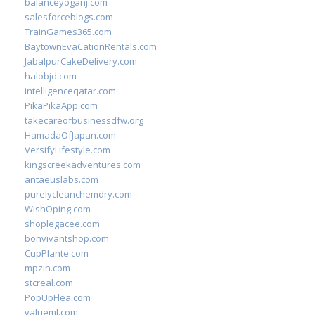
balanceyoganj.com
salesforceblogs.com
TrainGames365.com
BaytownEvaCationRentals.com
JabalpurCakeDelivery.com
halobjd.com
intelligenceqatar.com
PikaPikaApp.com
takecareofbusinessdfw.org
HamadaOfJapan.com
VersifyLifestyle.com
kingscreekadventures.com
antaeuslabs.com
purelycleanchemdry.com
WishOping.com
shoplegacee.com
bonvivantshop.com
CupPlante.com
mpzin.com
stcreal.com
PopUpFlea.com
valueml.com