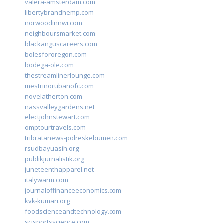
valera-amsterdam.com
libertybrandhemp.com
norwoodinnwi.com
neighboursmarket.com
blackanguscareers.com
bolesfororegon.com
bodega-ole.com
thestreamlinerlounge.com
mestrinorubanofc.com
novelatherton.com
nassvalleygardens.net
electjohnstewart.com
omptourtravels.com
tribratanews-polreskebumen.com
rsudbayuasih.org
publikjurnalistik.org
juneteenthapparel.net
italywarm.com
journaloffinanceeconomics.com
kvk-kumari.org
foodscienceandtechnology.com
scisportsscience.com