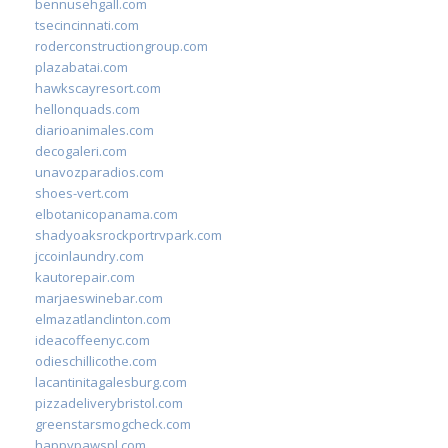
bennusehgall.com
tsecincinnati.com
roderconstructiongroup.com
plazabatai.com
hawkscayresort.com
hellonquads.com
diarioanimales.com
decogaleri.com
unavozparadios.com
shoes-vert.com
elbotanicopanama.com
shadyoaksrockportrvpark.com
jccoinlaundry.com
kautorepair.com
marjaeswinebar.com
elmazatlanclinton.com
ideacoffeenyc.com
odieschillicothe.com
lacantinitagalesburg.com
pizzadeliverybristol.com
greenstarsmogcheck.com
happypawspl.com