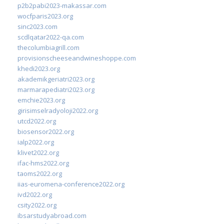
p2b2pabi2023-makassar.com
wocfparis2023.org
sinc2023.com
scdlqatar2022-qa.com
thecolumbiagrill.com
provisionscheeseandwineshoppe.com
khedi2023.org
akademikgeriatri2023.org
marmarapediatri2023.org
emchie2023.org
girisimselradyoloji2022.org
utcd2022.org
biosensor2022.org
ialp2022.org
klivet2022.org
ifac-hms2022.org
taoms2022.org
iias-euromena-conference2022.org
ivd2022.org
csity2022.org
ibsarstudyabroad.com