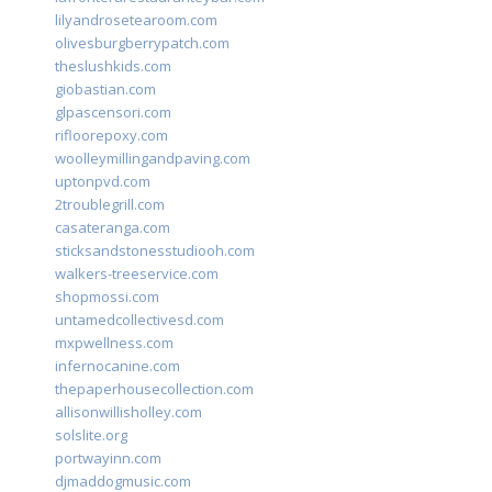
lilyandrosetearoom.com
olivesburgberrypatch.com
theslushkids.com
giobastian.com
glpascensori.com
rifloorepoxy.com
woolleymillingandpaving.com
uptonpvd.com
2troublegrill.com
casateranga.com
sticksandstonesstudiooh.com
walkers-treeservice.com
shopmossi.com
untamedcollectivesd.com
mxpwellness.com
infernocanine.com
thepaperhousecollection.com
allisonwillisholley.com
solslite.org
portwayinn.com
djmaddogmusic.com