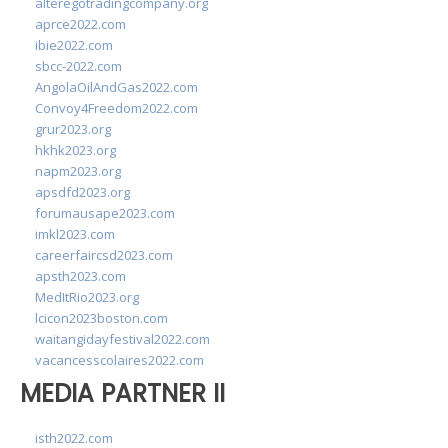
alteregotradingcompany.org
aprce2022.com
ibie2022.com
sbcc-2022.com
AngolaOilAndGas2022.com
Convoy4Freedom2022.com
grur2023.org
hkhk2023.org
napm2023.org
apsdfd2023.org
forumausape2023.com
imkl2023.com
careerfaircsd2023.com
apsth2023.com
MedItRio2023.org
lcicon2023boston.com
waitangidayfestival2022.com
vacancesscolaires2022.com
MEDIA PARTNER II
isth2022.com