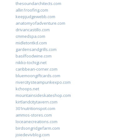
thesoundarchitects.com
allin1roofing.com
keepjudgewebb.com
anatomyofadventure.com
drivancastillo.com
cmmedspa.com
midletontkd.com
gardensandgrills.com
basilfoodwine.com
nikko-tochigi.net
caribbean-corner.com
bluemoongiftcards.com
rivercitysteampunkexpo.com
kchoops.net
mountainsideskateshop.com
kirtlandcitytavern.com
301nutritionspot.com
ammos-stores.com
loceanecreations.com
birdsongridgefarm.com
joiedevivblog.com