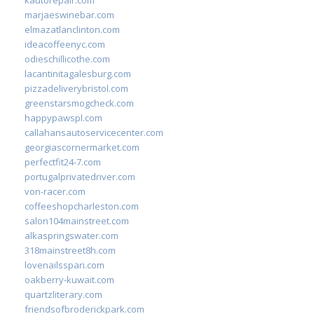
marjaeswinebar.com
elmazatlanclinton.com
ideacoffeenyc.com
odieschillicothe.com
lacantinitagalesburg.com
pizzadeliverybristol.com
greenstarsmogcheck.com
happypawspl.com
callahansautoservicecenter.com
georgiascornermarket.com
perfectfit24-7.com
portugalprivatedriver.com
von-racer.com
coffeeshopcharleston.com
salon104mainstreet.com
alkaspringswater.com
318mainstreet8h.com
lovenailsspari.com
oakberry-kuwait.com
quartzliterary.com
friendsofbroderickpark.com