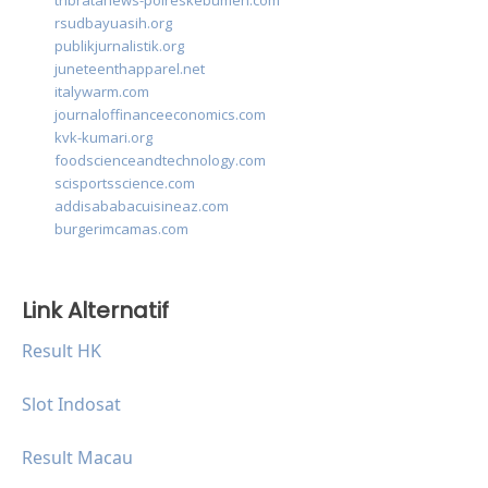
tribratanews-polreskebumen.com
rsudbayuasih.org
publikjurnalistik.org
juneteenthapparel.net
italywarm.com
journaloffinanceeconomics.com
kvk-kumari.org
foodscienceandtechnology.com
scisportsscience.com
addisababacuisineaz.com
burgerimcamas.com
Link Alternatif
Result HK
Slot Indosat
Result Macau