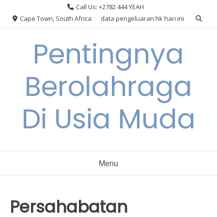
Skip
Call Us: +2782 444 YEAH
to
Cape Town, South Africa
data pengeluaran hk hari ini
content
Pentingnya
Berolahraga
Di Usia Muda
Menu
Persahabatan