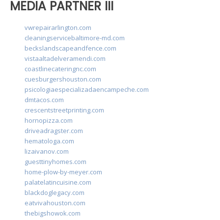
MEDIA PARTNER III
vwrepairarlington.com
cleaningservicebaltimore-md.com
beckslandscapeandfence.com
vistaaltadelveramendi.com
coastlinecateringnc.com
cuesburgershouston.com
psicologiaespecializadaencampeche.com
dmtacos.com
crescentstreetprinting.com
hornopizza.com
driveadragster.com
hematologa.com
lizaivanov.com
guesttinyhomes.com
home-plow-by-meyer.com
palatelatincuisine.com
blackdoglegacy.com
eatvivahouston.com
thebigshowok.com