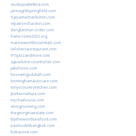
studiopiattellina.com
jannagrillspringfield.com
fujiyamacharleston.com
elpatronchardon.com
donglaishun-order.com
fiamc-rome2022.org
mariceworldessentials.com
lafisheriarestaurant.com
915jazzandmore.com
aguadulce-countryfair.com
jakehovis.com
bosswingsduluth.com
birminghamautocare.com
tonyscountrykitchen.com
jbellasnailspa.com
mychaihouse.com
alvisgrooming.com
thegeorginaestate.com
blythewoodseafood.com
paolosdelibangkok.com
bobacove.com