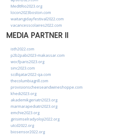
MedItRio2023.org
lcicon2023boston.com
waitangidayfestival2022.com
vacancesscolaires2022.com
MEDIA PARTNER II
isth2022.com
p2b2pabi2023-makassar.com
wocfparis2023.org
sinc2023.com
scdlqatar2022-qa.com
thecolumbiagrill.com
provisionscheeseandwineshoppe.com
khedi2023.org
akademikgeriatri2023.org
marmarapediatri2023.org
emchie2023.org
girisimselradyoloji2022.org
utcd2022.org
biosensor2022.org