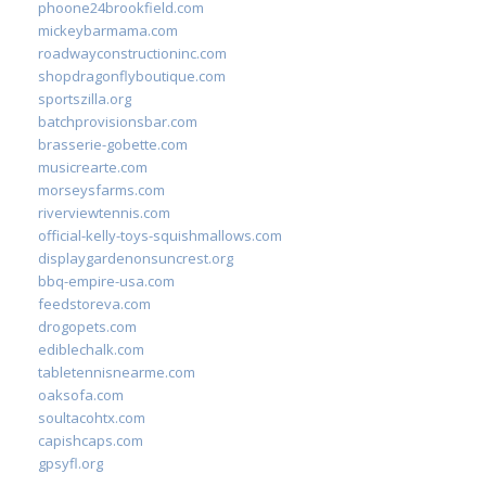
phoone24brookfield.com
mickeybarmama.com
roadwayconstructioninc.com
shopdragonflyboutique.com
sportszilla.org
batchprovisionsbar.com
brasserie-gobette.com
musicrearte.com
morseysfarms.com
riverviewtennis.com
official-kelly-toys-squishmallows.com
displaygardenonsuncrest.org
bbq-empire-usa.com
feedstoreva.com
drogopets.com
ediblechalk.com
tabletennisnearme.com
oaksofa.com
soultacohtx.com
capishcaps.com
gpsyfl.org