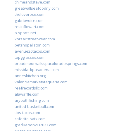
chimeandstave.com
greatwallseafoodny.com
theloverose.com
gabriovoice.com
resinflowart.com
p-sports.net
korsairstreetwear.com
petshopallston.com
avenue26tacos.com
topgglasses.com
broadmoornailsspacoloradosprings.com
missblackpasadena.com
anneskitchen.org
valenciamarketytaqueria.com
reefrecordsllc.com
alawaffle.com
aryouthfishing.com
united-basketball.com
tios-tacos.com
cafecito-satx.com
graduacionviu2023.com