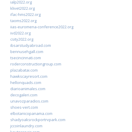
ialp2022.org
klivet2022.org
ifac-hms2022.org
taoms2022.org
iias-euromena-conference2022.org
ivd2022.org
csity2022.org
ibsarstudyabroad.com
bennusehgall.com
tsecincinnati.com
roderconstructiongroup.com
plazabatai.com
hawkscayresort.com
hellonquads.com
diarioanimales.com
decogaleri.com
unavozparadios.com
shoes-vert.com
elbotanicopanama.com
shadyoaksrockportrvpark.com
jccoinlaundry.com
kautorepair.com