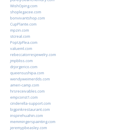
WishOping.com
shoplegacee.com
bonvivantshop.com
CupPlante.com
mpzin.com
stcreal.com
PopUpFlea.com
valueml.com
rebeccatorresjewelry.com
jmpbliss.com
drjorgerico.com
queensushipa.com
wendyweimerdds.com
ameri-camp.com
hrsreceivables.com
empconst1.com
cinderella-support.com
bigpinkrestaurant.com
inspirehuahin.com
memmingerspainting.com
jeremypbeasley.com