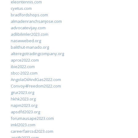
eleontennis.com
cyetus.com
bradfordshops.com
almadenranchsanjose.com
advocatevijay.com
adlibilimler2023.com
naswwebed.org
balithut-manado.org
alteregotradingcompany.org
aprce2022.com
ibie2022.com
sbcc-2022.com
AngolaOilAndGas2022.com
Convoy4Freedom2022.com
grur2023.org
hkhk2023.org
napm2023.org
apsdfd2023.org
forumausape2023.com
imkl2023.com
careerfaircsd2023.com
apsth2023.com