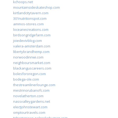
kchoops.net
mountainsideskateshop.com
kirtlandcitytavern.com
301nutritionspot.com
ammos-stores.com
loceanecreations.com
birdsongridgefarm.com
joiedevivblog.com
valera-amsterdam.com
libertybrandhemp.com
norwoodinnwi.com
neighboursmarket.com
blackanguscareers.com
bolesfororegon.com
bodega-ole.com
thestreamlinerlounge.com
mestrinorubanofc.com
novelatherton.com
nassvalleygardens.net
electjohnstewart.com
omptourtravels.com