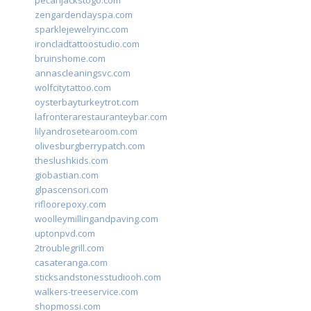
pecanjackstogo.com
zengardendayspa.com
sparklejewelryinc.com
ironcladtattoostudio.com
bruinshome.com
annascleaningsvc.com
wolfcitytattoo.com
oysterbayturkeytrot.com
lafronterarestauranteybar.com
lilyandrosetearoom.com
olivesburgberrypatch.com
theslushkids.com
giobastian.com
glpascensori.com
rifloorepoxy.com
woolleymillingandpaving.com
uptonpvd.com
2troublegrill.com
casateranga.com
sticksandstonesstudiooh.com
walkers-treeservice.com
shopmossi.com