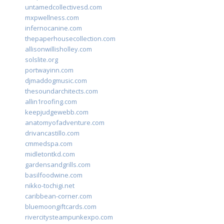
untamedcollectivesd.com
mxpwellness.com
infernocanine.com
thepaperhousecollection.com
allisonwillisholley.com
solslite.org
portwayinn.com
djmaddogmusic.com
thesoundarchitects.com
allin1roofing.com
keepjudgewebb.com
anatomyofadventure.com
drivancastillo.com
cmmedspa.com
midletontkd.com
gardensandgrills.com
basilfoodwine.com
nikko-tochigi.net
caribbean-corner.com
bluemoongiftcards.com
rivercitysteampunkexpo.com