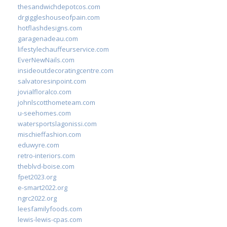
thesandwichdepotcos.com
drgiggleshouseofpain.com
hotflashdesigns.com
garagenadeau.com
lifestylechauffeurservice.com
EverNewNails.com
insideoutdecoratingcentre.com
salvatoresinpoint.com
jovialfloralco.com
johnlscotthometeam.com
u-seehomes.com
watersportslagonissi.com
mischieffashion.com
eduwyre.com
retro-interiors.com
theblvd-boise.com
fpet2023.org
e-smart2022.org
ngrc2022.org
leesfamilyfoods.com
lewis-lewis-cpas.com