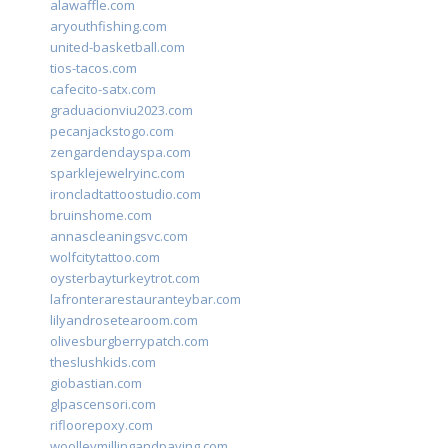
alawaffle.com
aryouthfishing.com
united-basketball.com
tios-tacos.com
cafecito-satx.com
graduacionviu2023.com
pecanjackstogo.com
zengardendayspa.com
sparklejewelryinc.com
ironcladtattoostudio.com
bruinshome.com
annascleaningsvc.com
wolfcitytattoo.com
oysterbayturkeytrot.com
lafronterarestauranteybar.com
lilyandrosetearoom.com
olivesburgberrypatch.com
theslushkids.com
giobastian.com
glpascensori.com
rifloorepoxy.com
woolleymillingandpaving.com