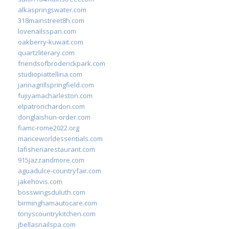
alkaspringswater.com
318mainstreet8h.com
lovenailsspari.com
oakberry-kuwait.com
quartzliterary.com
friendsofbroderickpark.com
studiopiattellina.com
jannagrillspringfield.com
fujiyamacharleston.com
elpatronchardon.com
donglaishun-order.com
fiamc-rome2022.org
mariceworldessentials.com
lafisheriarestaurant.com
915jazzandmore.com
aguadulce-countryfair.com
jakehovis.com
bosswingsduluth.com
birminghamautocare.com
tonyscountrykitchen.com
jbellasnailspa.com