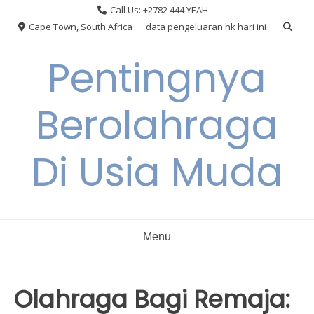
Skip
Call Us: +2782 444 YEAH
to
Cape Town, South Africa
data pengeluaran hk hari ini
content
Pentingnya
Berolahraga
Di Usia Muda
Menu
Olahraga Bagi Remaja: