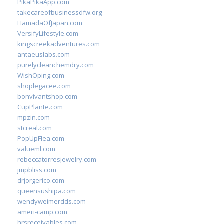
PikaPikaApp.com
takecareofbusinessdfw.org
HamadaOfJapan.com
VersifyLifestyle.com
kingscreekadventures.com
antaeuslabs.com
purelycleanchemdry.com
WishOping.com
shoplegacee.com
bonvivantshop.com
CupPlante.com
mpzin.com
stcreal.com
PopUpFlea.com
valueml.com
rebeccatorresjewelry.com
jmpbliss.com
drjorgerico.com
queensushipa.com
wendyweimerdds.com
ameri-camp.com
hrsreceivables.com