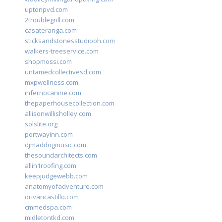
uptonpvd.com
2troublegrill.com
casateranga.com
sticksandstonesstudiooh.com
walkers-treeservice.com
shopmossi.com
untamedcollectivesd.com
mxpwellness.com
infernocanine.com
thepaperhousecollection.com
allisonwillisholley.com
solslite.org
portwayinn.com
djmaddogmusic.com
thesoundarchitects.com
allin1roofing.com
keepjudgewebb.com
anatomyofadventure.com
drivancastillo.com
cmmedspa.com
midletontkd.com