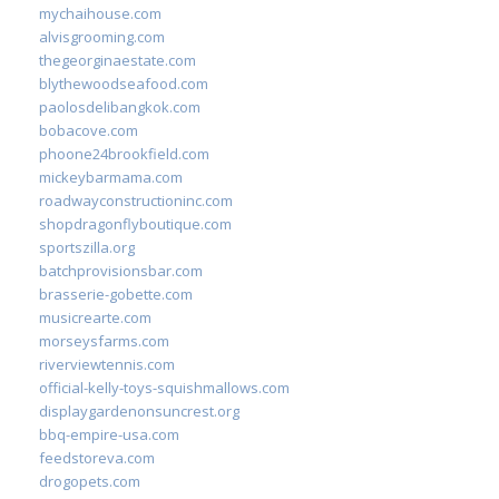
mychaihouse.com
alvisgrooming.com
thegeorginaestate.com
blythewoodseafood.com
paolosdelibangkok.com
bobacove.com
phoone24brookfield.com
mickeybarmama.com
roadwayconstructioninc.com
shopdragonflyboutique.com
sportszilla.org
batchprovisionsbar.com
brasserie-gobette.com
musicrearte.com
morseysfarms.com
riverviewtennis.com
official-kelly-toys-squishmallows.com
displaygardenonsuncrest.org
bbq-empire-usa.com
feedstoreva.com
drogopets.com