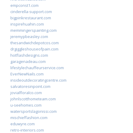
empconst1.com
cinderella-support.com
bigpinkrestaurant.com
inspirehuahin.com
memmingerspainting.com
jeremypbeasley.com
thesandwichdepotcos.com
drgiggleshouseofpain.com
hotflashdesigns.com
garagenadeau.com
lifestylechauffeurservice.com
EverNewNails.com
insideoutdecoratingcentre.com
salvatoresinpoint.com
jovialfloralco.com
johnlscotthometeam.com
u-seehomes.com
watersportslagonissi.com
mischieffashion.com
eduwyre.com
retro-interiors.com