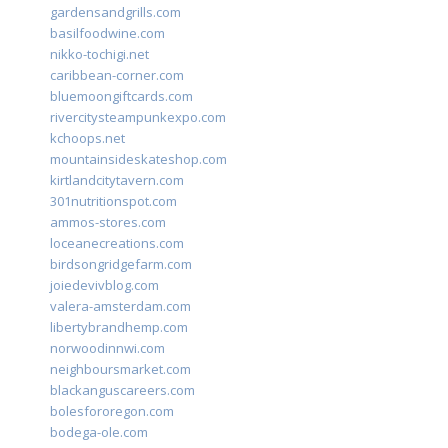
gardensandgrills.com
basilfoodwine.com
nikko-tochigi.net
caribbean-corner.com
bluemoongiftcards.com
rivercitysteampunkexpo.com
kchoops.net
mountainsideskateshop.com
kirtlandcitytavern.com
301nutritionspot.com
ammos-stores.com
loceanecreations.com
birdsongridgefarm.com
joiedevivblog.com
valera-amsterdam.com
libertybrandhemp.com
norwoodinnwi.com
neighboursmarket.com
blackanguscareers.com
bolesfororegon.com
bodega-ole.com