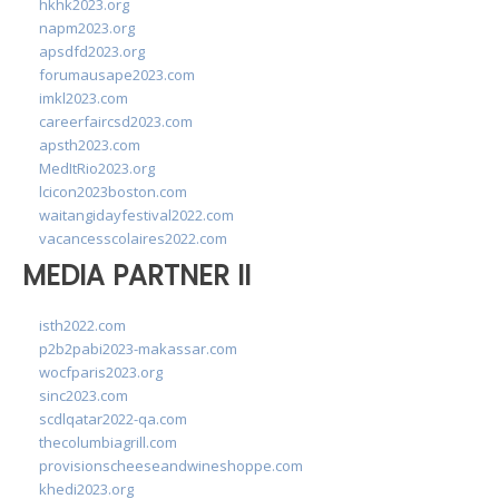
hkhk2023.org
napm2023.org
apsdfd2023.org
forumausape2023.com
imkl2023.com
careerfaircsd2023.com
apsth2023.com
MedItRio2023.org
lcicon2023boston.com
waitangidayfestival2022.com
vacancesscolaires2022.com
MEDIA PARTNER II
isth2022.com
p2b2pabi2023-makassar.com
wocfparis2023.org
sinc2023.com
scdlqatar2022-qa.com
thecolumbiagrill.com
provisionscheeseandwineshoppe.com
khedi2023.org