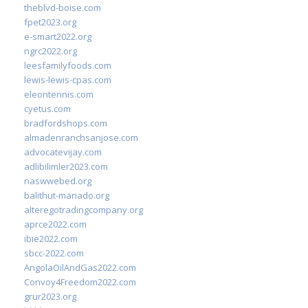
theblvd-boise.com
fpet2023.org
e-smart2022.org
ngrc2022.org
leesfamilyfoods.com
lewis-lewis-cpas.com
eleontennis.com
cyetus.com
bradfordshops.com
almadenranchsanjose.com
advocatevijay.com
adlibilimler2023.com
naswwebed.org
balithut-manado.org
alteregotradingcompany.org
aprce2022.com
ibie2022.com
sbcc-2022.com
AngolaOilAndGas2022.com
Convoy4Freedom2022.com
grur2023.org