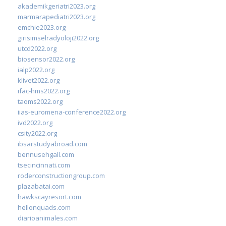
akademikgeriatri2023.org
marmarapediatri2023.org
emchie2023.org
girisimselradyoloji2022.org
utcd2022.org
biosensor2022.org
ialp2022.org
klivet2022.org
ifac-hms2022.org
taoms2022.org
iias-euromena-conference2022.org
ivd2022.org
csity2022.org
ibsarstudyabroad.com
bennusehgall.com
tsecincinnati.com
roderconstructiongroup.com
plazabatai.com
hawkscayresort.com
hellonquads.com
diarioanimales.com