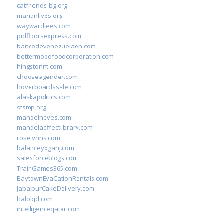
catfriends-bg.org
marianlives.org
waywardtees.com
pidfloorsexpress.com
bancodevenezuelaen.com
bettermoodfoodcorporation.com
hingstonnt.com
chooseagender.com
hoverboardssale.com
alaskapolitics.com
stsmp.org
manoelneves.com
mandelaeffectlibrary.com
roselynns.com
balanceyoganj.com
salesforceblogs.com
TrainGames365.com
BaytownEvaCationRentals.com
JabalpurCakeDelivery.com
halobjd.com
intelligenceqatar.com