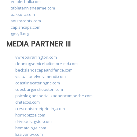
ediblechalk.com
tabletennisnearme.com
oaksofa.com
soultacohtx.com
capishcaps.com
gpsyfl.org
MEDIA PARTNER III
vwrepairarlington.com
cleaningservicebaltimore-md.com
beckslandscapeandfence.com
vistaaltadelveramendi.com
coastlinecateringnc.com
cuesburgershouston.com
psicologiaespecializadaencampeche.com
dmtacos.com
crescentstreetprinting.com
hornopizza.com
driveadragster.com
hematologa.com
lizaivanov.com