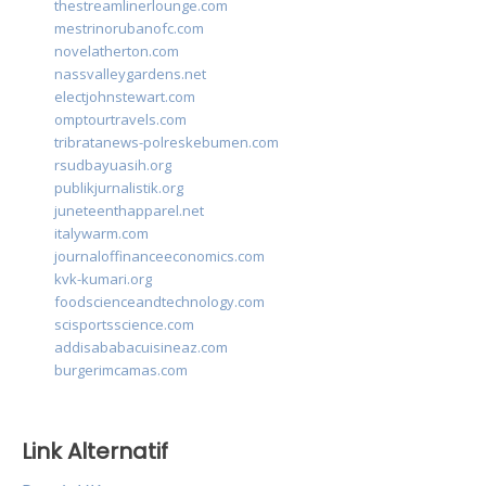
thestreamlinerlounge.com
mestrinorubanofc.com
novelatherton.com
nassvalleygardens.net
electjohnstewart.com
omptourtravels.com
tribratanews-polreskebumen.com
rsudbayuasih.org
publikjurnalistik.org
juneteenthapparel.net
italywarm.com
journaloffinanceeconomics.com
kvk-kumari.org
foodscienceandtechnology.com
scisportsscience.com
addisababacuisineaz.com
burgerimcamas.com
Link Alternatif