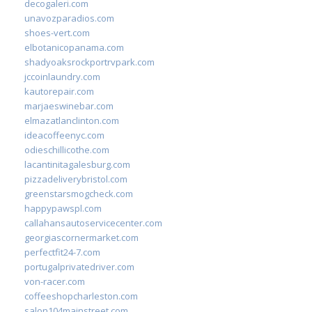
decogaleri.com
unavozparadios.com
shoes-vert.com
elbotanicopanama.com
shadyoaksrockportrvpark.com
jccoinlaundry.com
kautorepair.com
marjaeswinebar.com
elmazatlanclinton.com
ideacoffeenyc.com
odieschillicothe.com
lacantinitagalesburg.com
pizzadeliverybristol.com
greenstarsmogcheck.com
happypawspl.com
callahansautoservicecenter.com
georgiascornermarket.com
perfectfit24-7.com
portugalprivatedriver.com
von-racer.com
coffeeshopcharleston.com
salon104mainstreet.com