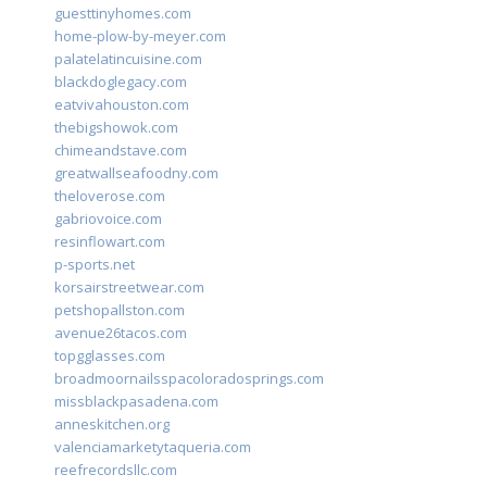
guesttinyhomes.com
home-plow-by-meyer.com
palatelatincuisine.com
blackdoglegacy.com
eatvivahouston.com
thebigshowok.com
chimeandstave.com
greatwallseafoodny.com
theloverose.com
gabriovoice.com
resinflowart.com
p-sports.net
korsairstreetwear.com
petshopallston.com
avenue26tacos.com
topgglasses.com
broadmoornailsspacoloradosprings.com
missblackpasadena.com
anneskitchen.org
valenciamarketytaqueria.com
reefrecordsllc.com