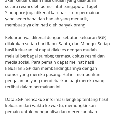
akan keluar dalam hasil undian yang dilakukan
secara resmi oleh pemerintah Singapura. Togel
Singapore juga dikenal karena sistem permainan
yang sederhana dan hadiah yang menarik,
membuatnya diminati oleh banyak orang.
Keluarannya, dikenal dengan sebutan keluaran SGP,
dilakukan setiap hari Rabu, Sabtu, dan Minggu. Setiap
hasil keluaran ini dapat diakses dengan mudah
melalui berbagai sumber, termasuk situs resmi dan
media sosial. Para pemain dapat melihat hasil
keluaran SGP dan membandingkannya dengan
nomor yang mereka pasang. Hal ini memberikan
pengalaman yang mendebarkan bagi mereka yang
terlibat dalam permainan ini.
Data SGP mencakup informasi lengkap tentang hasil
keluaran dari waktu ke waktu, memungkinkan
pemain untuk menganalisa dan merencanakan