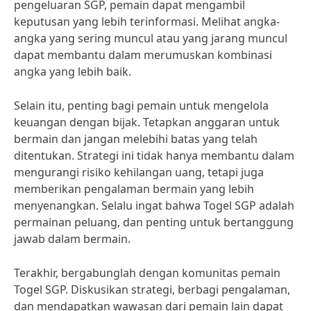
pengeluaran SGP, pemain dapat mengambil
keputusan yang lebih terinformasi. Melihat angka-
angka yang sering muncul atau yang jarang muncul
dapat membantu dalam merumuskan kombinasi
angka yang lebih baik.
Selain itu, penting bagi pemain untuk mengelola
keuangan dengan bijak. Tetapkan anggaran untuk
bermain dan jangan melebihi batas yang telah
ditentukan. Strategi ini tidak hanya membantu dalam
mengurangi risiko kehilangan uang, tetapi juga
memberikan pengalaman bermain yang lebih
menyenangkan. Selalu ingat bahwa Togel SGP adalah
permainan peluang, dan penting untuk bertanggung
jawab dalam bermain.
Terakhir, bergabunglah dengan komunitas pemain
Togel SGP. Diskusikan strategi, berbagi pengalaman,
dan mendapatkan wawasan dari pemain lain dapat