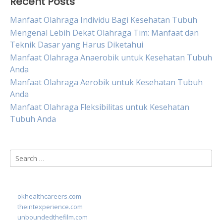
Recent Posts
Manfaat Olahraga Individu Bagi Kesehatan Tubuh
Mengenal Lebih Dekat Olahraga Tim: Manfaat dan
Teknik Dasar yang Harus Diketahui
Manfaat Olahraga Anaerobik untuk Kesehatan Tubuh
Anda
Manfaat Olahraga Aerobik untuk Kesehatan Tubuh
Anda
Manfaat Olahraga Fleksibilitas untuk Kesehatan
Tubuh Anda
Search
for:
okhealthcareers.com
theintexperience.com
unboundedthefilm.com