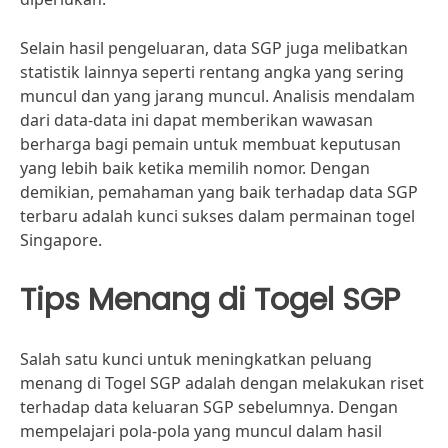
Selain hasil pengeluaran, data SGP juga melibatkan
statistik lainnya seperti rentang angka yang sering
muncul dan yang jarang muncul. Analisis mendalam
dari data-data ini dapat memberikan wawasan
berharga bagi pemain untuk membuat keputusan
yang lebih baik ketika memilih nomor. Dengan
demikian, pemahaman yang baik terhadap data SGP
terbaru adalah kunci sukses dalam permainan togel
Singapore.
Tips Menang di Togel SGP
Salah satu kunci untuk meningkatkan peluang
menang di Togel SGP adalah dengan melakukan riset
terhadap data keluaran SGP sebelumnya. Dengan
mempelajari pola-pola yang muncul dalam hasil