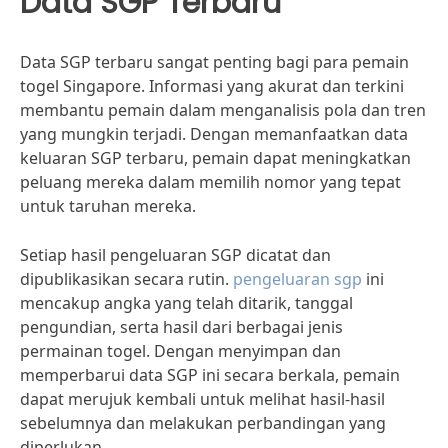
Data SGP Terbaru
Data SGP terbaru sangat penting bagi para pemain
togel Singapore. Informasi yang akurat dan terkini
membantu pemain dalam menganalisis pola dan tren
yang mungkin terjadi. Dengan memanfaatkan data
keluaran SGP terbaru, pemain dapat meningkatkan
peluang mereka dalam memilih nomor yang tepat
untuk taruhan mereka.
Setiap hasil pengeluaran SGP dicatat dan
dipublikasikan secara rutin.
pengeluaran sgp
ini
mencakup angka yang telah ditarik, tanggal
pengundian, serta hasil dari berbagai jenis
permainan togel. Dengan menyimpan dan
memperbarui data SGP ini secara berkala, pemain
dapat merujuk kembali untuk melihat hasil-hasil
sebelumnya dan melakukan perbandingan yang
diperlukan.