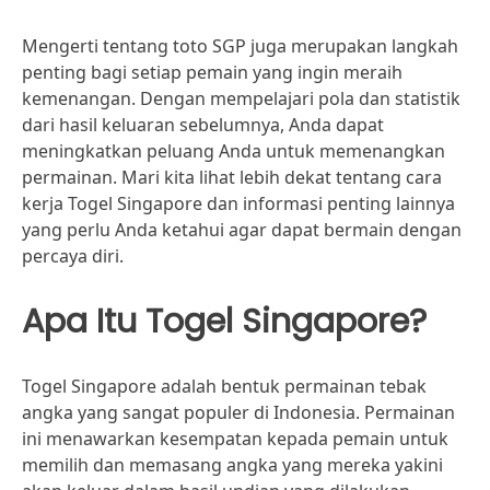
Mengerti tentang toto SGP juga merupakan langkah
penting bagi setiap pemain yang ingin meraih
kemenangan. Dengan mempelajari pola dan statistik
dari hasil keluaran sebelumnya, Anda dapat
meningkatkan peluang Anda untuk memenangkan
permainan. Mari kita lihat lebih dekat tentang cara
kerja Togel Singapore dan informasi penting lainnya
yang perlu Anda ketahui agar dapat bermain dengan
percaya diri.
Apa Itu Togel Singapore?
Togel Singapore adalah bentuk permainan tebak
angka yang sangat populer di Indonesia. Permainan
ini menawarkan kesempatan kepada pemain untuk
memilih dan memasang angka yang mereka yakini