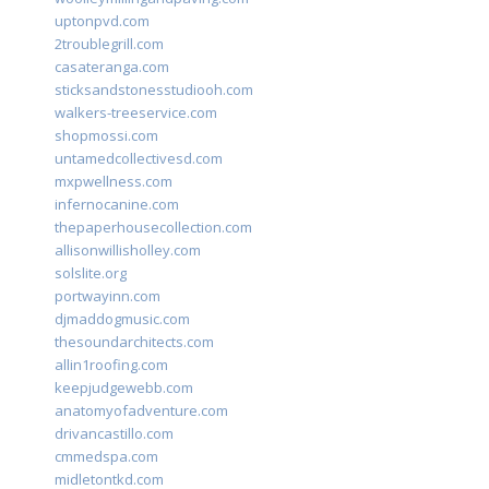
uptonpvd.com
2troublegrill.com
casateranga.com
sticksandstonesstudiooh.com
walkers-treeservice.com
shopmossi.com
untamedcollectivesd.com
mxpwellness.com
infernocanine.com
thepaperhousecollection.com
allisonwillisholley.com
solslite.org
portwayinn.com
djmaddogmusic.com
thesoundarchitects.com
allin1roofing.com
keepjudgewebb.com
anatomyofadventure.com
drivancastillo.com
cmmedspa.com
midletontkd.com