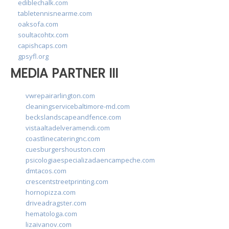
ediblechalk.com
tabletennisnearme.com
oaksofa.com
soultacohtx.com
capishcaps.com
gpsyfl.org
MEDIA PARTNER III
vwrepairarlington.com
cleaningservicebaltimore-md.com
beckslandscapeandfence.com
vistaaltadelveramendi.com
coastlinecateringnc.com
cuesburgershouston.com
psicologiaespecializadaencampeche.com
dmtacos.com
crescentstreetprinting.com
hornopizza.com
driveadragster.com
hematologa.com
lizaivanov.com