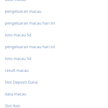
pengeluaran macau
pengeluaran macau hari ini
toto macau 5d
pengeluaran macau hari ini
toto macau 5d
result macau
Slot Deposit Dana
data macau
Slot Axis