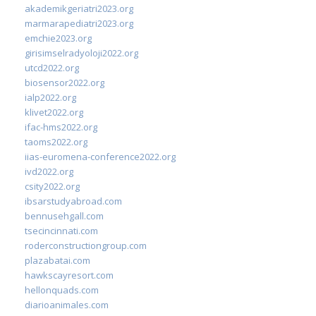
akademikgeriatri2023.org
marmarapediatri2023.org
emchie2023.org
girisimselradyoloji2022.org
utcd2022.org
biosensor2022.org
ialp2022.org
klivet2022.org
ifac-hms2022.org
taoms2022.org
iias-euromena-conference2022.org
ivd2022.org
csity2022.org
ibsarstudyabroad.com
bennusehgall.com
tsecincinnati.com
roderconstructiongroup.com
plazabatai.com
hawkscayresort.com
hellonquads.com
diarioanimales.com