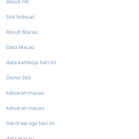
Result HK
Slot Indosat
Result Macau
Data Macau
data kamboja hari ini
Demo Slot
keluaran macau
keluaran macau
live draw sgp hari ini
data macau