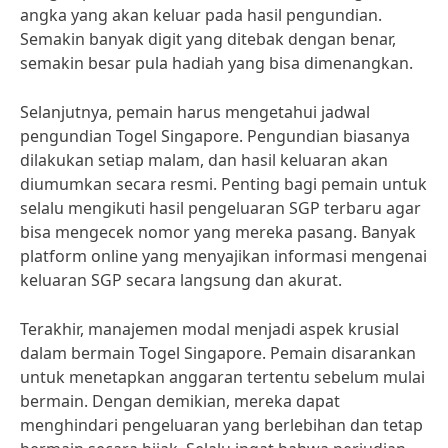
angka yang akan keluar pada hasil pengundian.
Semakin banyak digit yang ditebak dengan benar,
semakin besar pula hadiah yang bisa dimenangkan.
Selanjutnya, pemain harus mengetahui jadwal
pengundian Togel Singapore. Pengundian biasanya
dilakukan setiap malam, dan hasil keluaran akan
diumumkan secara resmi. Penting bagi pemain untuk
selalu mengikuti hasil pengeluaran SGP terbaru agar
bisa mengecek nomor yang mereka pasang. Banyak
platform online yang menyajikan informasi mengenai
keluaran SGP secara langsung dan akurat.
Terakhir, manajemen modal menjadi aspek krusial
dalam bermain Togel Singapore. Pemain disarankan
untuk menetapkan anggaran tertentu sebelum mulai
bermain. Dengan demikian, mereka dapat
menghindari pengeluaran yang berlebihan dan tetap