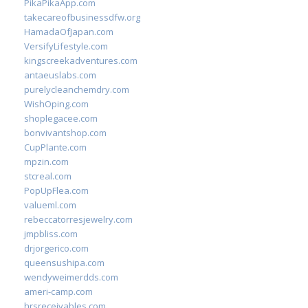
PikaPikaApp.com
takecareofbusinessdfw.org
HamadaOfJapan.com
VersifyLifestyle.com
kingscreekadventures.com
antaeuslabs.com
purelycleanchemdry.com
WishOping.com
shoplegacee.com
bonvivantshop.com
CupPlante.com
mpzin.com
stcreal.com
PopUpFlea.com
valueml.com
rebeccatorresjewelry.com
jmpbliss.com
drjorgerico.com
queensushipa.com
wendyweimerdds.com
ameri-camp.com
hrsreceivables.com