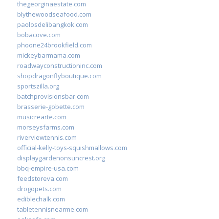
thegeorginaestate.com
blythewoodseafood.com
paolosdelibangkok.com
bobacove.com
phoone24brookfield.com
mickeybarmama.com
roadwayconstructioninc.com
shopdragonflyboutique.com
sportszilla.org
batchprovisionsbar.com
brasserie-gobette.com
musicrearte.com
morseysfarms.com
riverviewtennis.com
official-kelly-toys-squishmallows.com
displaygardenonsuncrest.org
bbq-empire-usa.com
feedstoreva.com
drogopets.com
ediblechalk.com
tabletennisnearme.com