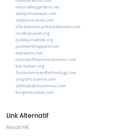
novelatherton.com
nassvalleygardens.net
electjohnstewart.com
omptourtravels.com
tribratanews-polreskebumen.com
rsudbayuasih.org
publikjurnalistik.org
juneteenthapparel.net
italywarm.com
journaloffinanceeconomics.com
kvk-kumari.org
foodscienceandtechnology.com
scisportsscience.com
addisababacuisineaz.com
burgerimcamas.com
Link Alternatif
Result HK