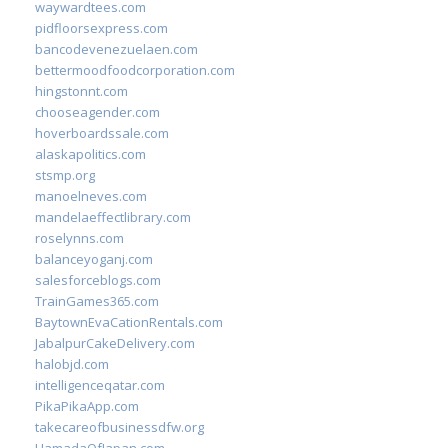
waywardtees.com
pidfloorsexpress.com
bancodevenezuelaen.com
bettermoodfoodcorporation.com
hingstonnt.com
chooseagender.com
hoverboardssale.com
alaskapolitics.com
stsmp.org
manoelneves.com
mandelaeffectlibrary.com
roselynns.com
balanceyoganj.com
salesforceblogs.com
TrainGames365.com
BaytownEvaCationRentals.com
JabalpurCakeDelivery.com
halobjd.com
intelligenceqatar.com
PikaPikaApp.com
takecareofbusinessdfw.org