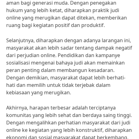
aman bagi generasi muda. Dengan penegakan
hukum yang lebih ketat, diharapkan praktik judi
online yang merugikan dapat ditekan, memberikan
ruang bagi kegiatan positif dan produktif.
Selanjutnya, diharapkan dengan adanya larangan ini,
masyarakat akan lebih sadar tentang dampak negatif
dari perjudian online. Pendidikan dan kampanye
sosialisasi mengenai bahaya judi akan memainkan
peran penting dalam membangun kesadaran.
Dengan demikian, masyarakat dapat lebih berhati-
hati dan memilih untuk tidak terjebak dalam
kebiasaan yang merugikan.
Akhirnya, harapan terbesar adalah terciptanya
komunitas yang lebih sehat dan berdaya saing tinggi.
Dengan mengalihkan perhatian masyarakat dari judi
online ke kegiatan yang lebih konstruktif, diharapkan
ekonomi dan sosial masyarakat dapat berkembang.