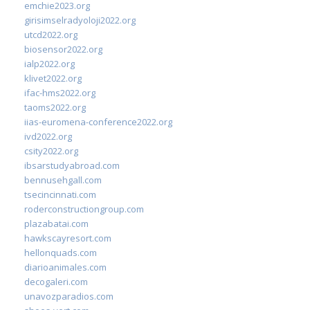
emchie2023.org
girisimselradyoloji2022.org
utcd2022.org
biosensor2022.org
ialp2022.org
klivet2022.org
ifac-hms2022.org
taoms2022.org
iias-euromena-conference2022.org
ivd2022.org
csity2022.org
ibsarstudyabroad.com
bennusehgall.com
tsecincinnati.com
roderconstructiongroup.com
plazabatai.com
hawkscayresort.com
hellonquads.com
diarioanimales.com
decogaleri.com
unavozparadios.com