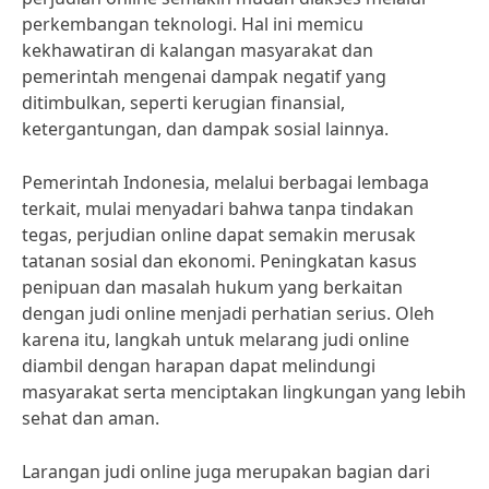
perkembangan teknologi. Hal ini memicu
kekhawatiran di kalangan masyarakat dan
pemerintah mengenai dampak negatif yang
ditimbulkan, seperti kerugian finansial,
ketergantungan, dan dampak sosial lainnya.
Pemerintah Indonesia, melalui berbagai lembaga
terkait, mulai menyadari bahwa tanpa tindakan
tegas, perjudian online dapat semakin merusak
tatanan sosial dan ekonomi. Peningkatan kasus
penipuan dan masalah hukum yang berkaitan
dengan judi online menjadi perhatian serius. Oleh
karena itu, langkah untuk melarang judi online
diambil dengan harapan dapat melindungi
masyarakat serta menciptakan lingkungan yang lebih
sehat dan aman.
Larangan judi online juga merupakan bagian dari