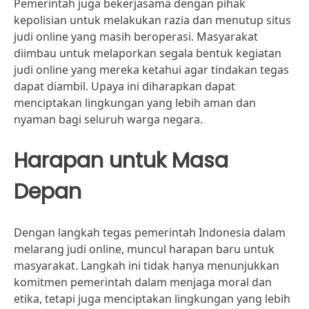
Pemerintah juga bekerjasama dengan pihak
kepolisian untuk melakukan razia dan menutup situs
judi online yang masih beroperasi. Masyarakat
diimbau untuk melaporkan segala bentuk kegiatan
judi online yang mereka ketahui agar tindakan tegas
dapat diambil. Upaya ini diharapkan dapat
menciptakan lingkungan yang lebih aman dan
nyaman bagi seluruh warga negara.
Harapan untuk Masa
Depan
Dengan langkah tegas pemerintah Indonesia dalam
melarang judi online, muncul harapan baru untuk
masyarakat. Langkah ini tidak hanya menunjukkan
komitmen pemerintah dalam menjaga moral dan
etika, tetapi juga menciptakan lingkungan yang lebih