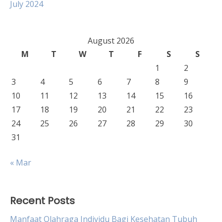
July 2024
August 2026
M
T
W
T
F
S
S
1
2
3
4
5
6
7
8
9
10
11
12
13
14
15
16
17
18
19
20
21
22
23
24
25
26
27
28
29
30
31
« Mar
Recent Posts
Manfaat Olahraga Individu Bagi Kesehatan Tubuh