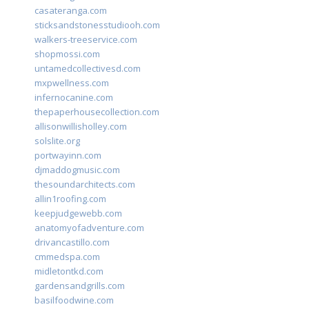
casateranga.com
sticksandstonesstudiooh.com
walkers-treeservice.com
shopmossi.com
untamedcollectivesd.com
mxpwellness.com
infernocanine.com
thepaperhousecollection.com
allisonwillisholley.com
solslite.org
portwayinn.com
djmaddogmusic.com
thesoundarchitects.com
allin1roofing.com
keepjudgewebb.com
anatomyofadventure.com
drivancastillo.com
cmmedspa.com
midletontkd.com
gardensandgrills.com
basilfoodwine.com