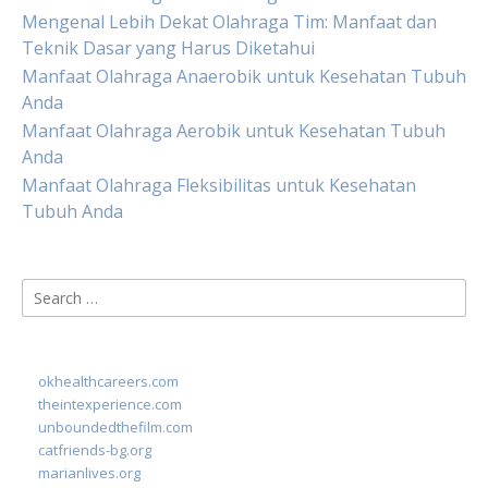
Mengenal Lebih Dekat Olahraga Tim: Manfaat dan
Teknik Dasar yang Harus Diketahui
Manfaat Olahraga Anaerobik untuk Kesehatan Tubuh
Anda
Manfaat Olahraga Aerobik untuk Kesehatan Tubuh
Anda
Manfaat Olahraga Fleksibilitas untuk Kesehatan
Tubuh Anda
Search
for:
okhealthcareers.com
theintexperience.com
unboundedthefilm.com
catfriends-bg.org
marianlives.org