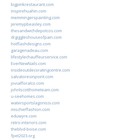
bigpinkrestaurant.com
inspirehuahin.com
memmingerspainting.com
jeremypbeasley.com
thesandwichdepotcos.com
drgiggleshouseofpain.com
hotflashdesigns.com
garagenadeau.com
lifestylechauffeurservice.com
EverNewNails.com
insideoutdecoratingcentre.com
salvatoresinpoint.com
jovialfloralco.com
johnlscotthometeam.com
u-seehomes.com
watersportslagonissi.com
mischieffashion.com
eduwyre.com
retro-interiors.com
theblvd-boise.com
fpet2023.org