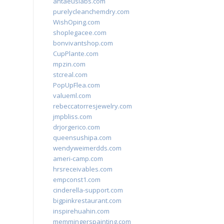
antaeuslabs.com
purelycleanchemdry.com
WishOping.com
shoplegacee.com
bonvivantshop.com
CupPlante.com
mpzin.com
stcreal.com
PopUpFlea.com
valueml.com
rebeccatorresjewelry.com
jmpbliss.com
drjorgerico.com
queensushipa.com
wendyweimerdds.com
ameri-camp.com
hrsreceivables.com
empconst1.com
cinderella-support.com
bigpinkrestaurant.com
inspirehuahin.com
memmingerspainting.com