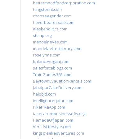
bettermoodfoodcorporation.com
hingstonnt.com
chooseagender.com
hoverboardssale.com
alaskapolitics.com
stsmp.org
manoelneves.com
mandelaeffectlibrary.com
roselynns.com
balanceyoganj.com
salesforceblogs.com
TrainGames365.com
BaytownEvaCationRentals.com
JabalpurCakeDelivery.com
halobjd.com
intelligenceqatar.com
PikaPikaApp.com
takecareofbusinessdfw.org
HamadaOfJapan.com
VersifyLifestyle.com
kingscreekadventures.com