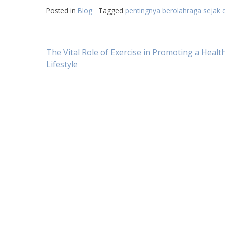
Posted in
Blog
Tagged
pentingnya berolahraga sejak d
Post
The Vital Role of Exercise in Promoting a Healt
Lifestyle
navigation