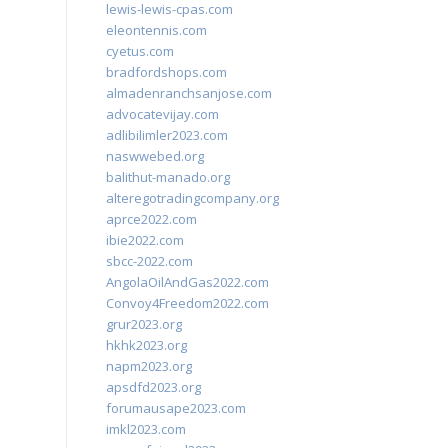
lewis-lewis-cpas.com
eleontennis.com
cyetus.com
bradfordshops.com
almadenranchsanjose.com
advocatevijay.com
adlibilimler2023.com
naswwebed.org
balithut-manado.org
alteregotradingcompany.org
aprce2022.com
ibie2022.com
sbcc-2022.com
AngolaOilAndGas2022.com
Convoy4Freedom2022.com
grur2023.org
hkhk2023.org
napm2023.org
apsdfd2023.org
forumausape2023.com
imkl2023.com