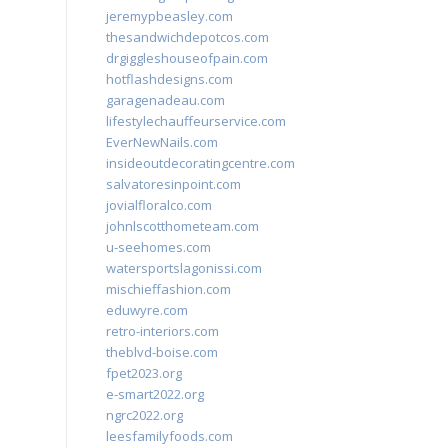
jeremypbeasley.com
thesandwichdepotcos.com
drgiggleshouseofpain.com
hotflashdesigns.com
garagenadeau.com
lifestylechauffeurservice.com
EverNewNails.com
insideoutdecoratingcentre.com
salvatoresinpoint.com
jovialfloralco.com
johnlscotthometeam.com
u-seehomes.com
watersportslagonissi.com
mischieffashion.com
eduwyre.com
retro-interiors.com
theblvd-boise.com
fpet2023.org
e-smart2022.org
ngrc2022.org
leesfamilyfoods.com