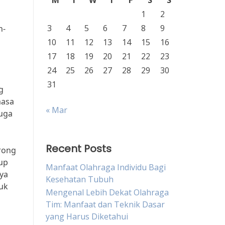
M
T
W
T
F
S
S
1
2
3
4
5
6
7
8
9
n-
10
11
12
13
14
15
16
17
18
19
20
21
22
23
24
25
26
27
28
29
30
31
g
masa
« Mar
juga
Recent Posts
rong
up
Manfaat Olahraga Individu Bagi
ya
Kesehatan Tubuh
uk
Mengenal Lebih Dekat Olahraga
Tim: Manfaat dan Teknik Dasar
yang Harus Diketahui