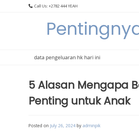
Skip
Call Us: +2782 444 YEAH
to
content
Pentingnya
data pengeluaran hk hari ini
5 Alasan Mengapa Be
Penting untuk Anak
Posted on
July 26, 2024
by
adminpik