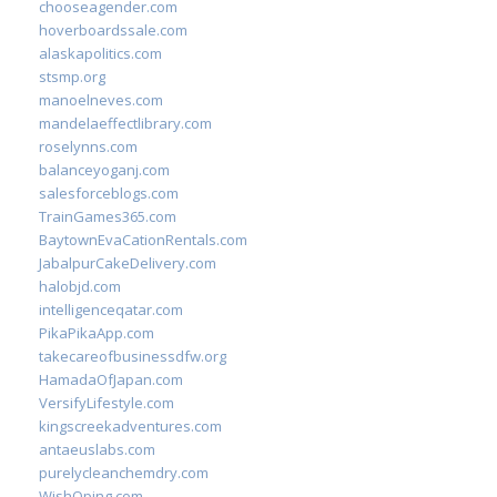
chooseagender.com
hoverboardssale.com
alaskapolitics.com
stsmp.org
manoelneves.com
mandelaeffectlibrary.com
roselynns.com
balanceyoganj.com
salesforceblogs.com
TrainGames365.com
BaytownEvaCationRentals.com
JabalpurCakeDelivery.com
halobjd.com
intelligenceqatar.com
PikaPikaApp.com
takecareofbusinessdfw.org
HamadaOfJapan.com
VersifyLifestyle.com
kingscreekadventures.com
antaeuslabs.com
purelycleanchemdry.com
WishOping.com