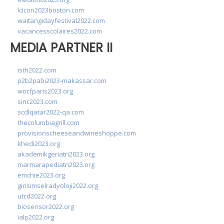
lcicon2023boston.com
waitangidayfestival2022.com
vacancesscolaires2022.com
MEDIA PARTNER II
isth2022.com
p2b2pabi2023-makassar.com
wocfparis2023.org
sinc2023.com
scdlqatar2022-qa.com
thecolumbiagrill.com
provisionscheeseandwineshoppe.com
khedi2023.org
akademikgeriatri2023.org
marmarapediatri2023.org
emchie2023.org
girisimselradyoloji2022.org
utcd2022.org
biosensor2022.org
ialp2022.org