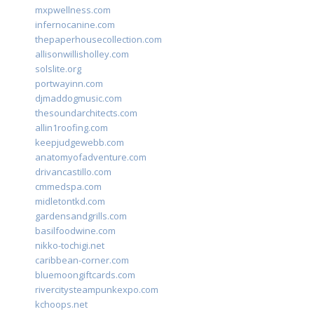
mxpwellness.com
infernocanine.com
thepaperhousecollection.com
allisonwillisholley.com
solslite.org
portwayinn.com
djmaddogmusic.com
thesoundarchitects.com
allin1roofing.com
keepjudgewebb.com
anatomyofadventure.com
drivancastillo.com
cmmedspa.com
midletontkd.com
gardensandgrills.com
basilfoodwine.com
nikko-tochigi.net
caribbean-corner.com
bluemoongiftcards.com
rivercitysteampunkexpo.com
kchoops.net