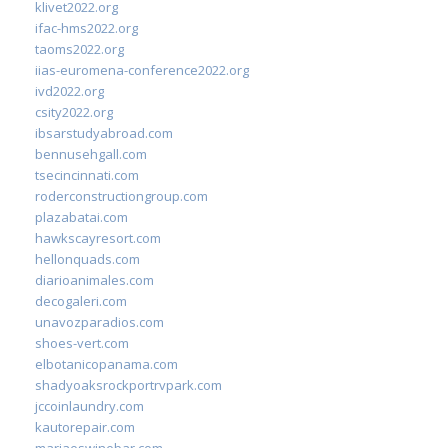
klivet2022.org
ifac-hms2022.org
taoms2022.org
iias-euromena-conference2022.org
ivd2022.org
csity2022.org
ibsarstudyabroad.com
bennusehgall.com
tsecincinnati.com
roderconstructiongroup.com
plazabatai.com
hawkscayresort.com
hellonquads.com
diarioanimales.com
decogaleri.com
unavozparadios.com
shoes-vert.com
elbotanicopanama.com
shadyoaksrockportrvpark.com
jccoinlaundry.com
kautorepair.com
marjaeswinebar.com