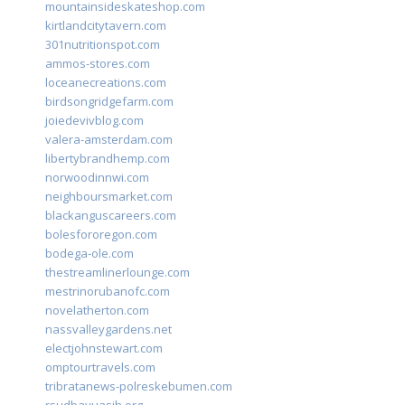
mountainsideskateshop.com
kirtlandcitytavern.com
301nutritionspot.com
ammos-stores.com
loceanecreations.com
birdsongridgefarm.com
joiedevivblog.com
valera-amsterdam.com
libertybrandhemp.com
norwoodinnwi.com
neighboursmarket.com
blackanguscareers.com
bolesfororegon.com
bodega-ole.com
thestreamlinerlounge.com
mestrinorubanofc.com
novelatherton.com
nassvalleygardens.net
electjohnstewart.com
omptourtravels.com
tribratanews-polreskebumen.com