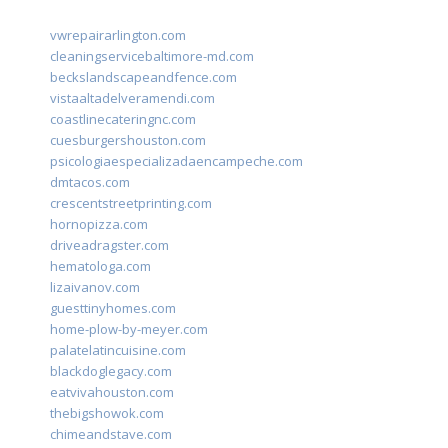
vwrepairarlington.com
cleaningservicebaltimore-md.com
beckslandscapeandfence.com
vistaaltadelveramendi.com
coastlinecateringnc.com
cuesburgershouston.com
psicologiaespecializadaencampeche.com
dmtacos.com
crescentstreetprinting.com
hornopizza.com
driveadragster.com
hematologa.com
lizaivanov.com
guesttinyhomes.com
home-plow-by-meyer.com
palatelatincuisine.com
blackdoglegacy.com
eatvivahouston.com
thebigshowok.com
chimeandstave.com