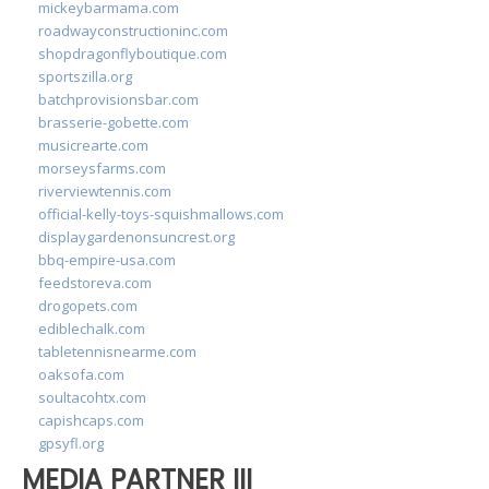
mickeybarmama.com
roadwayconstructioninc.com
shopdragonflyboutique.com
sportszilla.org
batchprovisionsbar.com
brasserie-gobette.com
musicrearte.com
morseysfarms.com
riverviewtennis.com
official-kelly-toys-squishmallows.com
displaygardenonsuncrest.org
bbq-empire-usa.com
feedstoreva.com
drogopets.com
ediblechalk.com
tabletennisnearme.com
oaksofa.com
soultacohtx.com
capishcaps.com
gpsyfl.org
MEDIA PARTNER III