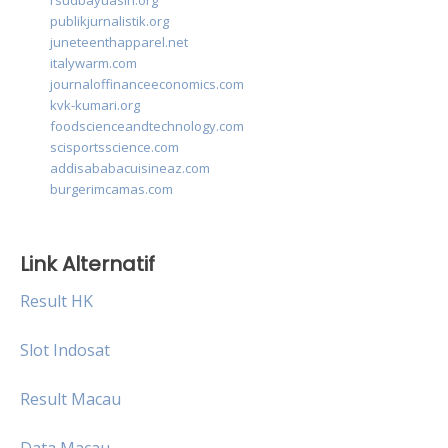
rsudbayuasih.org
publikjurnalistik.org
juneteenthapparel.net
italywarm.com
journaloffinanceeconomics.com
kvk-kumari.org
foodscienceandtechnology.com
scisportsscience.com
addisababacuisineaz.com
burgerimcamas.com
Link Alternatif
Result HK
Slot Indosat
Result Macau