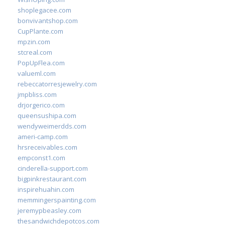
shoplegacee.com
bonvivantshop.com
CupPlante.com
mpzin.com
stcreal.com
PopUpFlea.com
valueml.com
rebeccatorresjewelry.com
jmpbliss.com
drjorgerico.com
queensushipa.com
wendyweimerdds.com
ameri-camp.com
hrsreceivables.com
empconst1.com
cinderella-support.com
bigpinkrestaurant.com
inspirehuahin.com
memmingerspainting.com
jeremypbeasley.com
thesandwichdepotcos.com