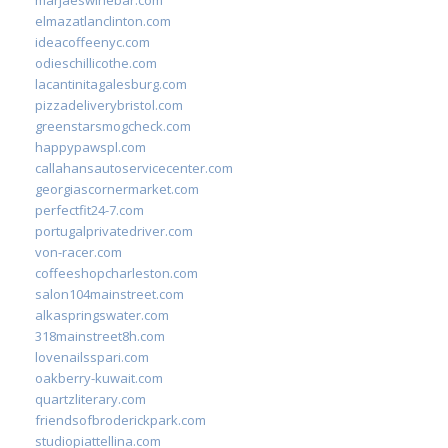
elmazatlanclinton.com
ideacoffeenyc.com
odieschillicothe.com
lacantinitagalesburg.com
pizzadeliverybristol.com
greenstarsmogcheck.com
happypawspl.com
callahansautoservicecenter.com
georgiascornermarket.com
perfectfit24-7.com
portugalprivatedriver.com
von-racer.com
coffeeshopcharleston.com
salon104mainstreet.com
alkaspringswater.com
318mainstreet8h.com
lovenailsspari.com
oakberry-kuwait.com
quartzliterary.com
friendsofbroderickpark.com
studiopiattellina.com