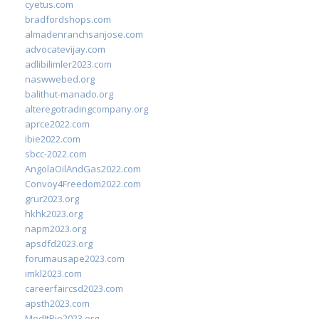
cyetus.com
bradfordshops.com
almadenranchsanjose.com
advocatevijay.com
adlibilimler2023.com
naswwebed.org
balithut-manado.org
alteregotradingcompany.org
aprce2022.com
ibie2022.com
sbcc-2022.com
AngolaOilAndGas2022.com
Convoy4Freedom2022.com
grur2023.org
hkhk2023.org
napm2023.org
apsdfd2023.org
forumausape2023.com
imkl2023.com
careerfaircsd2023.com
apsth2023.com
MedItRio2023.org