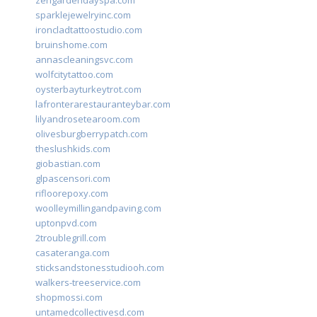
zengardendayspa.com
sparklejewelryinc.com
ironcladtattoostudio.com
bruinshome.com
annascleaningsvc.com
wolfcitytattoo.com
oysterbayturkeytrot.com
lafronterarestauranteybar.com
lilyandrosetearoom.com
olivesburgberrypatch.com
theslushkids.com
giobastian.com
glpascensori.com
rifloorepoxy.com
woolleymillingandpaving.com
uptonpvd.com
2troublegrill.com
casateranga.com
sticksandstonesstudiooh.com
walkers-treeservice.com
shopmossi.com
untamedcollectivesd.com