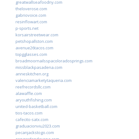
greatwallseafoodny.com
theloverose.com
gabriovoice.com
resinflowart.com
p-sports.net
korsairstreetwear.com
petshopallston.com
avenue26tacos.com
topgglasses.com
broadmoornailsspacoloradosprings.com
missblackpasadena.com
anneskitchen.org
valenciamarketytaqueria.com
reefrecordsllc.com
alawaffle.com
aryouthfishing.com
united-basketball.com
tios-tacos.com
cafecito-satx.com
graduacionviu2023.com
pecanjackstogo.com