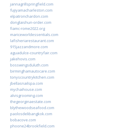
jannagrillspringfield.com
fujiyamacharleston.com
elpatronchardon.com
donglaishun-order.com
fiamc-rome2022.org
mariceworldessentials.com
lafisheriarestaurant.com
915jazzandmore.com
aguadulce-countryfair.com
jakehovis.com
bosswingsduluth.com
birminghamautocare.com
tonyscountrykitchen.com
jbellasnailspa.com
mychaihouse.com
alvisgrooming.com
thegeorginaestate.com
blythewoodseafood.com
paolosdelibangkok.com
bobacove.com
phoone24brookfield.com