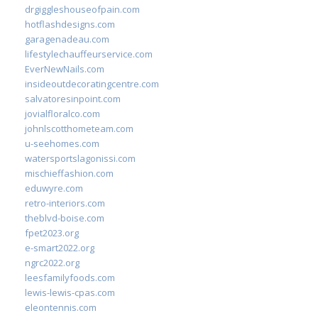
drgiggleshouseofpain.com
hotflashdesigns.com
garagenadeau.com
lifestylechauffeurservice.com
EverNewNails.com
insideoutdecoratingcentre.com
salvatoresinpoint.com
jovialfloralco.com
johnlscotthometeam.com
u-seehomes.com
watersportslagonissi.com
mischieffashion.com
eduwyre.com
retro-interiors.com
theblvd-boise.com
fpet2023.org
e-smart2022.org
ngrc2022.org
leesfamilyfoods.com
lewis-lewis-cpas.com
eleontennis.com