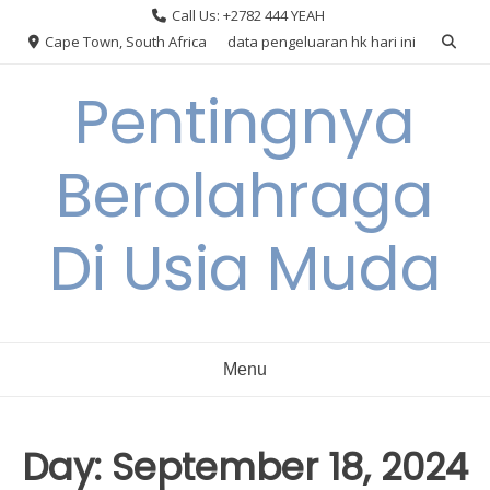
Skip
Call Us: +2782 444 YEAH
to
Cape Town, South Africa
data pengeluaran hk hari ini
content
Pentingnya
Berolahraga
Di Usia Muda
Menu
Day:
September 18, 2024