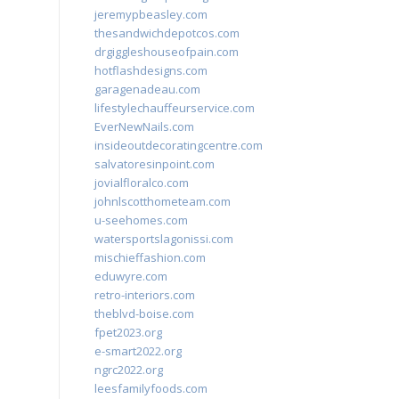
jeremypbeasley.com
thesandwichdepotcos.com
drgiggleshouseofpain.com
hotflashdesigns.com
garagenadeau.com
lifestylechauffeurservice.com
EverNewNails.com
insideoutdecoratingcentre.com
salvatoresinpoint.com
jovialfloralco.com
johnlscotthometeam.com
u-seehomes.com
watersportslagonissi.com
mischieffashion.com
eduwyre.com
retro-interiors.com
theblvd-boise.com
fpet2023.org
e-smart2022.org
ngrc2022.org
leesfamilyfoods.com