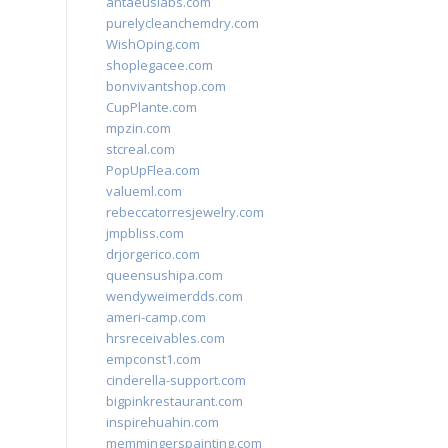
antaeuslabs.com
purelycleanchemdry.com
WishOping.com
shoplegacee.com
bonvivantshop.com
CupPlante.com
mpzin.com
stcreal.com
PopUpFlea.com
valueml.com
rebeccatorresjewelry.com
jmpbliss.com
drjorgerico.com
queensushipa.com
wendyweimerdds.com
ameri-camp.com
hrsreceivables.com
empconst1.com
cinderella-support.com
bigpinkrestaurant.com
inspirehuahin.com
memmingerspainting.com