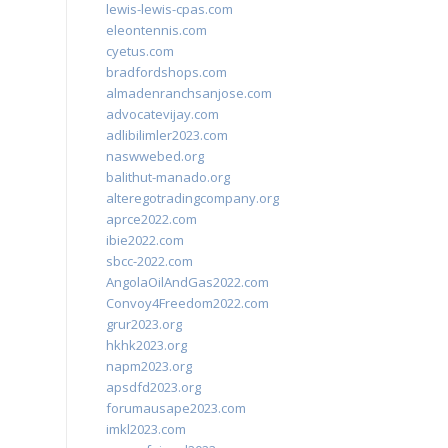
lewis-lewis-cpas.com
eleontennis.com
cyetus.com
bradfordshops.com
almadenranchsanjose.com
advocatevijay.com
adlibilimler2023.com
naswwebed.org
balithut-manado.org
alteregotradingcompany.org
aprce2022.com
ibie2022.com
sbcc-2022.com
AngolaOilAndGas2022.com
Convoy4Freedom2022.com
grur2023.org
hkhk2023.org
napm2023.org
apsdfd2023.org
forumausape2023.com
imkl2023.com