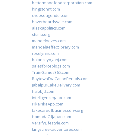
bettermoodfoodcorporation.com
hingstonnt.com
chooseagender.com
hoverboardssale.com
alaskapolitics.com
stsmp.org
manoelneves.com
mandelaeffectlibrary.com
roselynns.com
balanceyoganj.com
salesforceblogs.com
TrainGames365.com
BaytownEvaCationRentals.com
JabalpurCakeDelivery.com
halobjd.com
intelligenceqatar.com
PikaPikaApp.com
takecareofbusinessdfw.org
HamadaOfJapan.com
VersifyLifestyle.com
kingscreekadventures.com