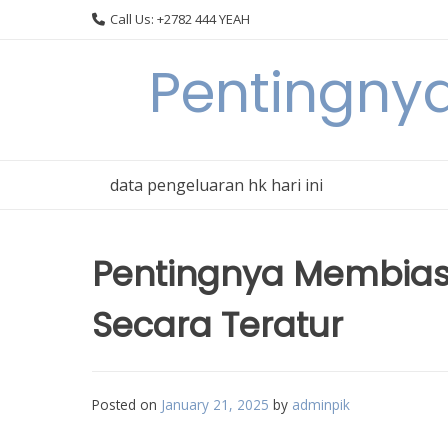
Skip
Call Us: +2782 444 YEAH
to
content
Pentingnya
data pengeluaran hk hari ini
Pentingnya Membiasa
Secara Teratur
Posted on
January 21, 2025
by
adminpik