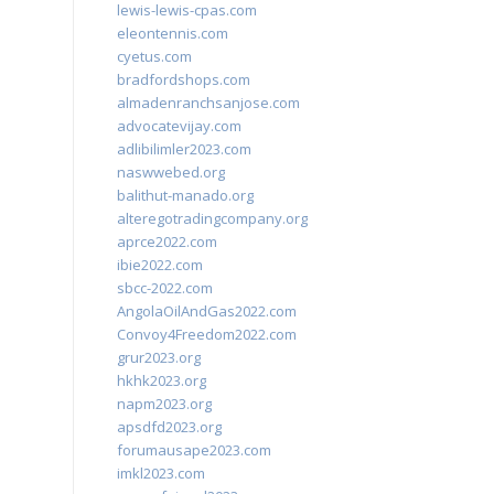
lewis-lewis-cpas.com
eleontennis.com
cyetus.com
bradfordshops.com
almadenranchsanjose.com
advocatevijay.com
adlibilimler2023.com
naswwebed.org
balithut-manado.org
alteregotradingcompany.org
aprce2022.com
ibie2022.com
sbcc-2022.com
AngolaOilAndGas2022.com
Convoy4Freedom2022.com
grur2023.org
hkhk2023.org
napm2023.org
apsdfd2023.org
forumausape2023.com
imkl2023.com