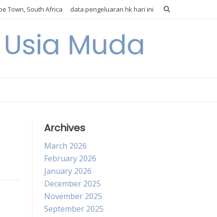
e Town, South Africa
data pengeluaran hk hari ini
i Usia Muda
Archives
March 2026
February 2026
January 2026
December 2025
November 2025
September 2025