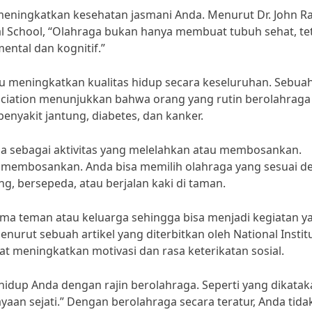
eningkatkan kesehatan jasmani Anda. Menurut Dr. John Ra
al School, “Olahraga bukan hanya membuat tubuh sehat, te
ntal dan kognitif.”
u meningkatkan kualitas hidup secara keseluruhan. Sebua
sociation menunjukkan bahwa orang yang rutin berolahraga
enyakit jantung, diabetes, dan kanker.
a sebagai aktivitas yang melelahkan atau membosankan.
an membosankan. Anda bisa memilih olahraga yang sesuai 
, bersepeda, atau berjalan kaki di taman.
sama teman atau keluarga sehingga bisa menjadi kegiatan y
ut sebuah artikel yang diterbitkan oleh National Instit
t meningkatkan motivasi dan rasa keterikatan sosial.
hidup Anda dengan rajin berolahraga. Seperti yang dikata
aan sejati.” Dengan berolahraga secara teratur, Anda tida