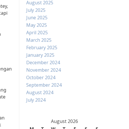
August 2025
tey,
July 2025
tapi
June 2025
May 2025
April 2025
h
March 2025
February 2025
January 2025
December 2024
dengan
November 2024
October 2024
September 2024
ang
August 2024
ute
July 2024
kan
August 2026
k