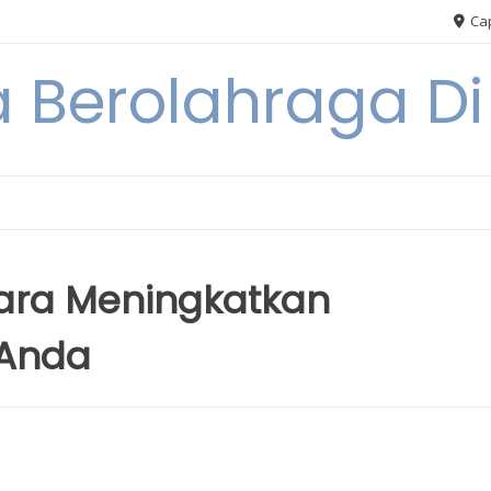
Cap
 Berolahraga D
ara Meningkatkan
 Anda