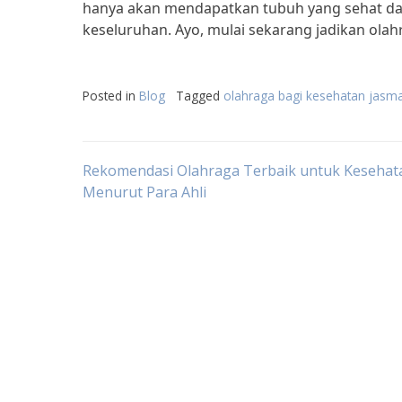
hanya akan mendapatkan tubuh yang sehat dan 
keseluruhan. Ayo, mulai sekarang jadikan ola
Posted in
Blog
Tagged
olahraga bagi kesehatan jasm
Post
Rekomendasi Olahraga Terbaik untuk Kesehat
Menurut Para Ahli
navigation