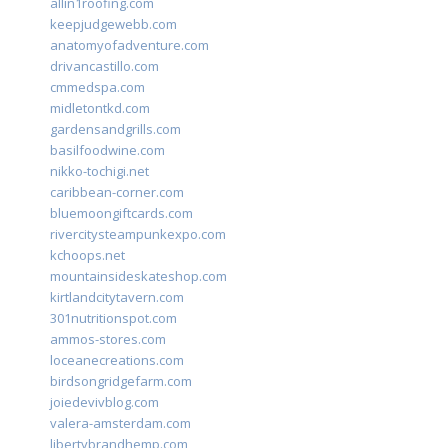
allin1roofing.com
keepjudgewebb.com
anatomyofadventure.com
drivancastillo.com
cmmedspa.com
midletontkd.com
gardensandgrills.com
basilfoodwine.com
nikko-tochigi.net
caribbean-corner.com
bluemoongiftcards.com
rivercitysteampunkexpo.com
kchoops.net
mountainsideskateshop.com
kirtlandcitytavern.com
301nutritionspot.com
ammos-stores.com
loceanecreations.com
birdsongridgefarm.com
joiedevivblog.com
valera-amsterdam.com
libertybrandhemp.com