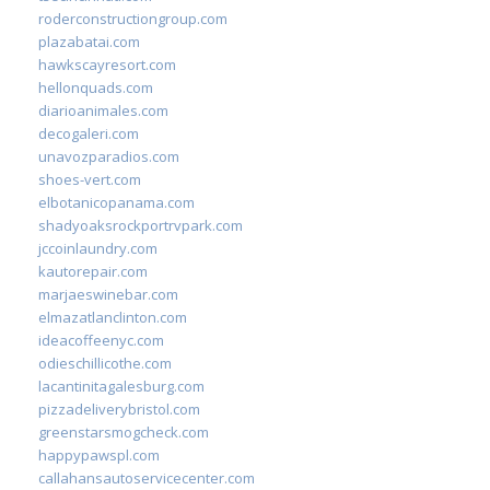
roderconstructiongroup.com
plazabatai.com
hawkscayresort.com
hellonquads.com
diarioanimales.com
decogaleri.com
unavozparadios.com
shoes-vert.com
elbotanicopanama.com
shadyoaksrockportrvpark.com
jccoinlaundry.com
kautorepair.com
marjaeswinebar.com
elmazatlanclinton.com
ideacoffeenyc.com
odieschillicothe.com
lacantinitagalesburg.com
pizzadeliverybristol.com
greenstarsmogcheck.com
happypawspl.com
callahansautoservicecenter.com