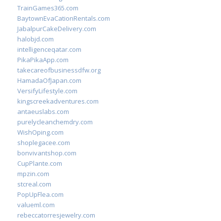
TrainGames365.com
BaytownEvaCationRentals.com
JabalpurCakeDelivery.com
halobjd.com
intelligenceqatar.com
PikaPikaApp.com
takecareofbusinessdfw.org
HamadaOfJapan.com
VersifyLifestyle.com
kingscreekadventures.com
antaeuslabs.com
purelycleanchemdry.com
WishOping.com
shoplegacee.com
bonvivantshop.com
CupPlante.com
mpzin.com
stcreal.com
PopUpFlea.com
valueml.com
rebeccatorresjewelry.com