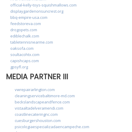
official-kelly-toys-squishmallows.com
displaygardenonsuncrest.org
bbq-empire-usa.com
feedstoreva.com
drogopets.com
ediblechalk.com
tabletennisnearme.com
oaksofa.com
soultacohtx.com
capishcaps.com
gpsyfl.org
MEDIA PARTNER III
vwrepairarlington.com
cleaningservicebaltimore-md.com
beckslandscapeandfence.com
vistaaltadelveramendi.com
coastlinecateringnc.com
cuesburgershouston.com
psicologiaespecializadaencampeche.com