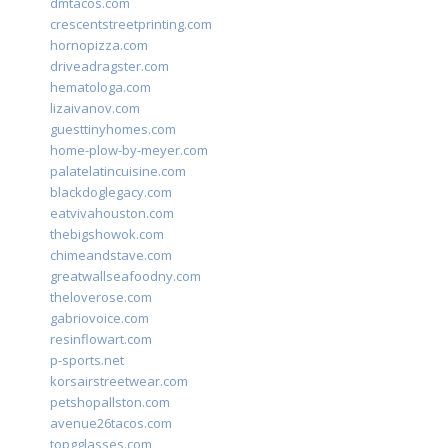
dmtacos.com
crescentstreetprinting.com
hornopizza.com
driveadragster.com
hematologa.com
lizaivanov.com
guesttinyhomes.com
home-plow-by-meyer.com
palatelatincuisine.com
blackdoglegacy.com
eatvivahouston.com
thebigshowok.com
chimeandstave.com
greatwallseafoodny.com
theloverose.com
gabriovoice.com
resinflowart.com
p-sports.net
korsairstreetwear.com
petshopallston.com
avenue26tacos.com
topgglasses.com