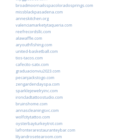
broadmoornailsspacoloradosprings.com
missblackpasadena.com
anneskitchen.org
valenciamarketytaqueria.com
reefrecordsllc.com
alawaffle.com
aryouthfishing.com
united-basketball.com
tios-tacos.com
cafecito-satx.com
graduacionviu2023.com
pecanjackstogo.com
zengardendayspa.com
sparklejewelryinc.com
ironcladtattoostudio.com
bruinshome.com
annascleaningsvc.com
wolfcitytattoo.com
oysterbayturkeytrot.com
lafronterarestauranteybar.com
lilyandrosetearoom.com