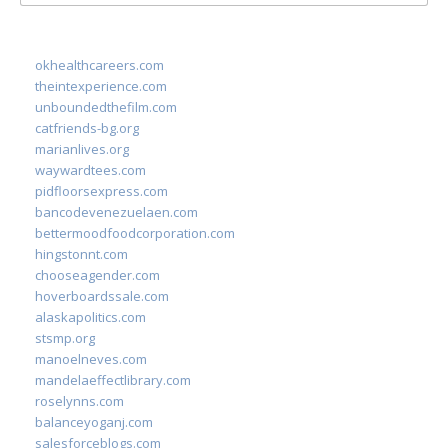
for:
okhealthcareers.com
theintexperience.com
unboundedthefilm.com
catfriends-bg.org
marianlives.org
waywardtees.com
pidfloorsexpress.com
bancodevenezuelaen.com
bettermoodfoodcorporation.com
hingstonnt.com
chooseagender.com
hoverboardssale.com
alaskapolitics.com
stsmp.org
manoelneves.com
mandelaeffectlibrary.com
roselynns.com
balanceyoganj.com
salesforceblogs.com