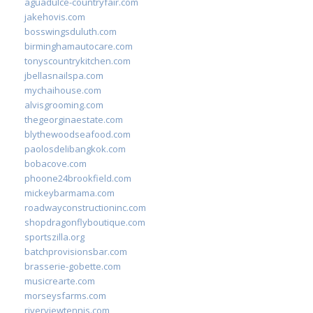
aguadulce-countryfair.com
jakehovis.com
bosswingsduluth.com
birminghamautocare.com
tonyscountrykitchen.com
jbellasnailspa.com
mychaihouse.com
alvisgrooming.com
thegeorginaestate.com
blythewoodseafood.com
paolosdelibangkok.com
bobacove.com
phoone24brookfield.com
mickeybarmama.com
roadwayconstructioninc.com
shopdragonflyboutique.com
sportszilla.org
batchprovisionsbar.com
brasserie-gobette.com
musicrearte.com
morseysfarms.com
riverviewtennis.com