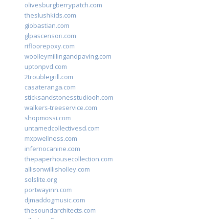
olivesburgberrypatch.com
theslushkids.com
giobastian.com
glpascensori.com
rifloorepoxy.com
woolleymillingandpaving.com
uptonpvd.com
2troublegrill.com
casateranga.com
sticksandstonesstudiooh.com
walkers-treeservice.com
shopmossi.com
untamedcollectivesd.com
mxpwellness.com
infernocanine.com
thepaperhousecollection.com
allisonwillisholley.com
solslite.org
portwayinn.com
djmaddogmusic.com
thesoundarchitects.com