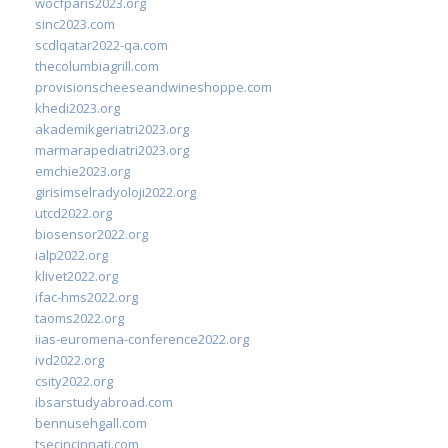
wocfparis2023.org
sinc2023.com
scdlqatar2022-qa.com
thecolumbiagrill.com
provisionscheeseandwineshoppe.com
khedi2023.org
akademikgeriatri2023.org
marmarapediatri2023.org
emchie2023.org
girisimselradyoloji2022.org
utcd2022.org
biosensor2022.org
ialp2022.org
klivet2022.org
ifac-hms2022.org
taoms2022.org
iias-euromena-conference2022.org
ivd2022.org
csity2022.org
ibsarstudyabroad.com
bennusehgall.com
tsecincinnati.com