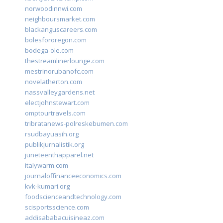
norwoodinnwi.com
neighboursmarket.com
blackanguscareers.com
bolesfororegon.com
bodega-ole.com
thestreamlinerlounge.com
mestrinorubanofc.com
novelatherton.com
nassvalleygardens.net
electjohnstewart.com
omptourtravels.com
tribratanews-polreskebumen.com
rsudbayuasih.org
publikjurnalistik.org
juneteenthapparel.net
italywarm.com
journaloffinanceeconomics.com
kvk-kumari.org
foodscienceandtechnology.com
scisportsscience.com
addisababacuisineaz.com