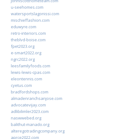
johnlscotthometeam.com
u-seehomes.com
watersportslagonissi.com
mischieffashion.com
eduwyre.com
retro-interiors.com
theblvd-boise.com
fpet2023.org
e-smart2022.org
ngrc2022.org
leesfamilyfoods.com
lewis-lewis-cpas.com
eleontennis.com
cyetus.com
bradfordshops.com
almadenranchsanjose.com
advocatevijay.com
adlibilimler2023.com
naswwebed.org
balithut-manado.org
alteregotradingcompany.org
aprce2022.com