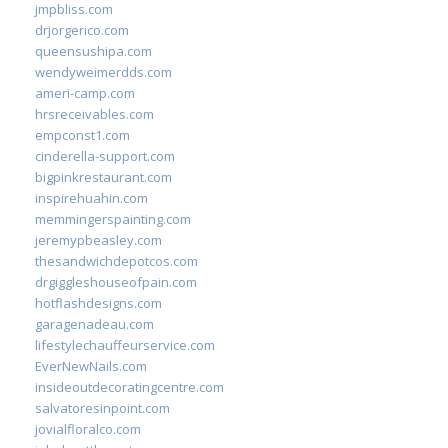
jmpbliss.com
drjorgerico.com
queensushipa.com
wendyweimerdds.com
ameri-camp.com
hrsreceivables.com
empconst1.com
cinderella-support.com
bigpinkrestaurant.com
inspirehuahin.com
memmingerspainting.com
jeremypbeasley.com
thesandwichdepotcos.com
drgiggleshouseofpain.com
hotflashdesigns.com
garagenadeau.com
lifestylechauffeurservice.com
EverNewNails.com
insideoutdecoratingcentre.com
salvatoresinpoint.com
jovialfloralco.com