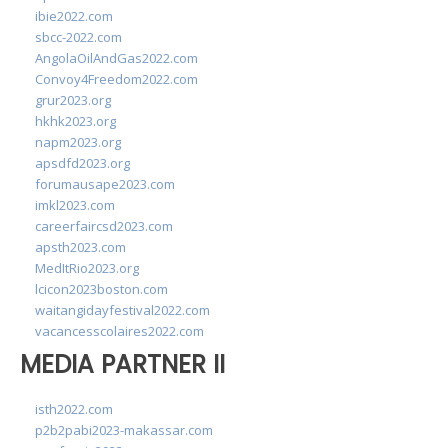
ibie2022.com
sbcc-2022.com
AngolaOilAndGas2022.com
Convoy4Freedom2022.com
grur2023.org
hkhk2023.org
napm2023.org
apsdfd2023.org
forumausape2023.com
imkl2023.com
careerfaircsd2023.com
apsth2023.com
MedItRio2023.org
lcicon2023boston.com
waitangidayfestival2022.com
vacancesscolaires2022.com
MEDIA PARTNER II
isth2022.com
p2b2pabi2023-makassar.com