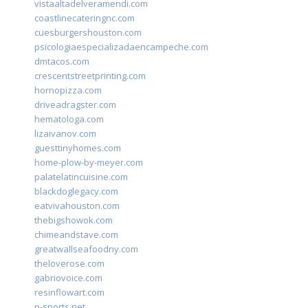
vistaaltadelveramendi.com
coastlinecateringnc.com
cuesburgershouston.com
psicologiaespecializadaencampeche.com
dmtacos.com
crescentstreetprinting.com
hornopizza.com
driveadragster.com
hematologa.com
lizaivanov.com
guesttinyhomes.com
home-plow-by-meyer.com
palatelatincuisine.com
blackdoglegacy.com
eatvivahouston.com
thebigshowok.com
chimeandstave.com
greatwallseafoodny.com
theloverose.com
gabriovoice.com
resinflowart.com
p-sports.net