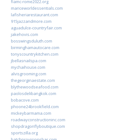
fiamc-rome2022.org
mariceworldessentials.com
lafisheriarestaurant.com
915jazzandmore.com
aguadulce-countryfair.com
jakehovis.com
bosswingsduluth.com
birminghamautocare.com
tonyscountrykitchen.com
jbellasnailspa.com
mychaihouse.com
alvisgrooming.com
thegeorginaestate.com
blythewoodseafood.com
paolosdelibangkok.com
bobacove.com
phoone24brookfield.com
mickeybarmama.com
roadwayconstructioninc.com
shopdragonflyboutique.com
sportszilla.org
batchprovisionsbar.com