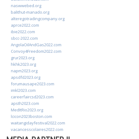
naswwebed.org
balithut-manado.org
alteregotradingcompany.org
aprce2022.com
ibie2022.com
sbcc-2022.com
AngolaOilAndGas2022.com
Convoy4Freedom2022.com
grur2023.org
hkhk2023.org
napm2023.org
apsdfd2023.org
forumausape2023.com
imkl2023.com
careerfaircsd2023.com
apsth2023.com
MedItRio2023.org
lcicon2023boston.com
waitangidayfestival2022.com
vacancesscolaires2022.com