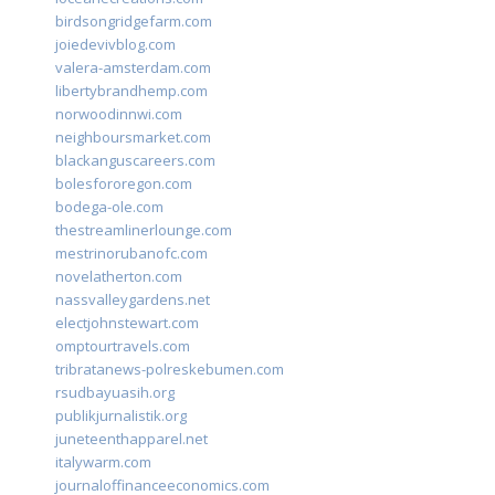
birdsongridgefarm.com
joiedevivblog.com
valera-amsterdam.com
libertybrandhemp.com
norwoodinnwi.com
neighboursmarket.com
blackanguscareers.com
bolesfororegon.com
bodega-ole.com
thestreamlinerlounge.com
mestrinorubanofc.com
novelatherton.com
nassvalleygardens.net
electjohnstewart.com
omptourtravels.com
tribratanews-polreskebumen.com
rsudbayuasih.org
publikjurnalistik.org
juneteenthapparel.net
italywarm.com
journaloffinanceeconomics.com