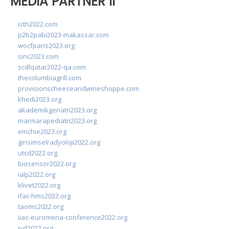
MEDIA PARTNER II
isth2022.com
p2b2pabi2023-makassar.com
wocfparis2023.org
sinc2023.com
scdlqatar2022-qa.com
thecolumbiagrill.com
provisionscheeseandwineshoppe.com
khedi2023.org
akademikgeriatri2023.org
marmarapediatri2023.org
emchie2023.org
girisimselradyoloji2022.org
utcd2022.org
biosensor2022.org
ialp2022.org
klivet2022.org
ifac-hms2022.org
taoms2022.org
iias-euromena-conference2022.org
ivd2022.org