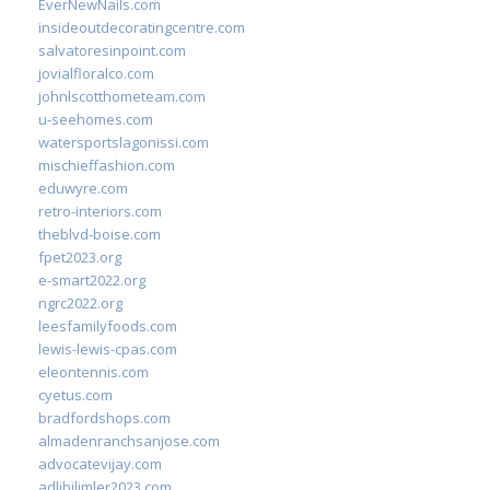
EverNewNails.com
insideoutdecoratingcentre.com
salvatoresinpoint.com
jovialfloralco.com
johnlscotthometeam.com
u-seehomes.com
watersportslagonissi.com
mischieffashion.com
eduwyre.com
retro-interiors.com
theblvd-boise.com
fpet2023.org
e-smart2022.org
ngrc2022.org
leesfamilyfoods.com
lewis-lewis-cpas.com
eleontennis.com
cyetus.com
bradfordshops.com
almadenranchsanjose.com
advocatevijay.com
adlibilimler2023.com