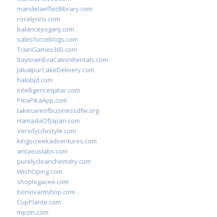
mandelaeffectlibrary.com
roselynns.com
balanceyoganj.com
salesforceblogs.com
TrainGames365.com
BaytownEvaCationRentals.com
JabalpurCakeDelivery.com
halobjd.com
intelligenceqatar.com
PikaPikaApp.com
takecareofbusinessdfw.org
HamadaOfJapan.com
VersifyLifestyle.com
kingscreekadventures.com
antaeuslabs.com
purelycleanchemdry.com
WishOping.com
shoplegacee.com
bonvivantshop.com
CupPlante.com
mpzin.com