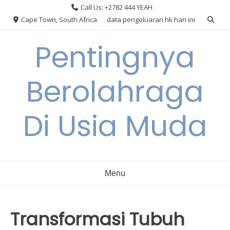
Skip
Call Us: +2782 444 YEAH
to
Cape Town, South Africa
data pengeluaran hk hari ini
content
Pentingnya
Berolahraga
Di Usia Muda
Menu
Transformasi Tubuh