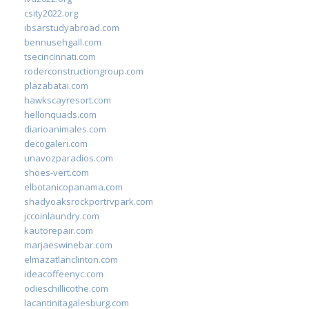
csity2022.org
ibsarstudyabroad.com
bennusehgall.com
tsecincinnati.com
roderconstructiongroup.com
plazabatai.com
hawkscayresort.com
hellonquads.com
diarioanimales.com
decogaleri.com
unavozparadios.com
shoes-vert.com
elbotanicopanama.com
shadyoaksrockportrvpark.com
jccoinlaundry.com
kautorepair.com
marjaeswinebar.com
elmazatlanclinton.com
ideacoffeenyc.com
odieschillicothe.com
lacantinitagalesburg.com