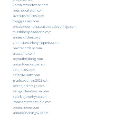
korsairstreetwear.com
petshopallston.com
avenue26tacos.com
topgglasses.com
broadmoornailsspacoloradosprings.com
missblackpasadena.com
anneskitchen.org
valenciamarketytaqueria.com
reefrecordsllc.com
alawaffle.com
aryouthfishing.com
united-basketball.com
tios-tacos.com
cafecito-satx.com
graduacionviu2023.com
pecanjackstogo.com
zengardendayspa.com
sparklejewelryinc.com
ironcladtattoostudio.com
bruinshome.com
annascleaningsvc.com