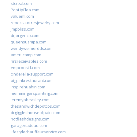
stcreal.com
PopUpFlea.com
valueml.com
rebeccatorresjewelry.com
jmpbliss.com
drjorgerico.com
queensushipa.com
wendyweimerdds.com
ameri-camp.com
hrsreceivables.com
empconst1.com
cinderella-support.com
bigpinkrestaurant.com
inspirehuahin.com
memmingerspainting.com
jeremypbeasley.com
thesandwichdepotcos.com
drgiggleshouseofpain.com
hotflashdesigns.com
garagenadeau.com
lifestylechauffeurservice.com