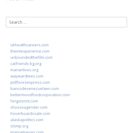
Search
for:
okhealthcareers.com
theintexperience.com
unboundedthefilm.com
catfriends-bg.org
marianlives.org
waywardtees.com
pidfloorsexpress.com
bancodevenezuelaen.com
bettermoodfoodcorporation.com
hingstonnt.com
chooseagender.com
hoverboardssale.com
alaskapolitics.com
stsmp.org
manoelneves.com