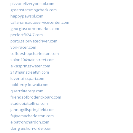
pizzadeliverybristol.com
greenstarsmogcheck.com
happypawspl.com
callahansautoservicecenter.com
georgiascornermarket.com
perfectfit24-7.com
portugalprivatedriver.com
von-racer.com
coffeeshopcharleston.com
salon104mainstreet.com
alkaspringswater.com
318mainstreet8h.com
lovenailsspari.com
oakberry-kuwait.com
quartzliterary.com
friendsofbroderickpark.com
studiopiattellina.com
jannagrillspringfield.com
fujiyamacharleston.com
elpatronchardon.com
donglaishun-order.com