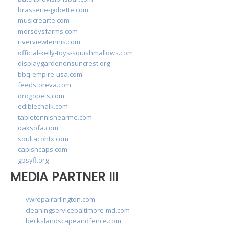
brasserie-gobette.com
musicrearte.com
morseysfarms.com
riverviewtennis.com
official-kelly-toys-squishmallows.com
displaygardenonsuncrest.org
bbq-empire-usa.com
feedstoreva.com
drogopets.com
ediblechalk.com
tabletennisnearme.com
oaksofa.com
soultacohtx.com
capishcaps.com
gpsyfl.org
MEDIA PARTNER III
vwrepairarlington.com
cleaningservicebaltimore-md.com
beckslandscapeandfence.com