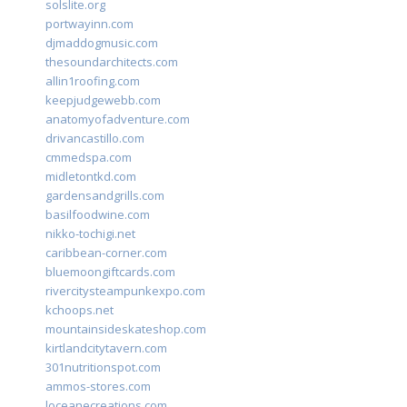
solslite.org
portwayinn.com
djmaddogmusic.com
thesoundarchitects.com
allin1roofing.com
keepjudgewebb.com
anatomyofadventure.com
drivancastillo.com
cmmedspa.com
midletontkd.com
gardensandgrills.com
basilfoodwine.com
nikko-tochigi.net
caribbean-corner.com
bluemoongiftcards.com
rivercitysteampunkexpo.com
kchoops.net
mountainsideskateshop.com
kirtlandcitytavern.com
301nutritionspot.com
ammos-stores.com
loceanecreations.com