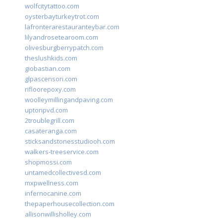
wolfcitytattoo.com
oysterbayturkeytrot.com
lafronterarestauranteybar.com
lilyandrosetearoom.com
olivesburgberrypatch.com
theslushkids.com
giobastian.com
glpascensori.com
rifloorepoxy.com
woolleymillingandpaving.com
uptonpvd.com
2troublegrill.com
casateranga.com
sticksandstonesstudiooh.com
walkers-treeservice.com
shopmossi.com
untamedcollectivesd.com
mxpwellness.com
infernocanine.com
thepaperhousecollection.com
allisonwillisholley.com