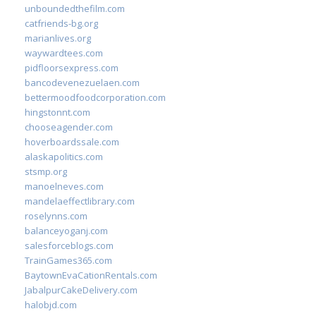
unboundedthefilm.com
catfriends-bg.org
marianlives.org
waywardtees.com
pidfloorsexpress.com
bancodevenezuelaen.com
bettermoodfoodcorporation.com
hingstonnt.com
chooseagender.com
hoverboardssale.com
alaskapolitics.com
stsmp.org
manoelneves.com
mandelaeffectlibrary.com
roselynns.com
balanceyoganj.com
salesforceblogs.com
TrainGames365.com
BaytownEvaCationRentals.com
JabalpurCakeDelivery.com
halobjd.com