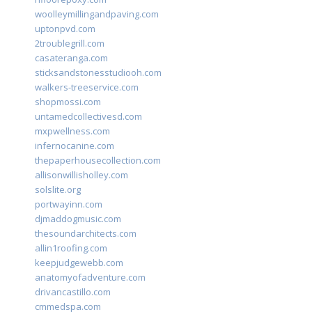
woolleymillingandpaving.com
uptonpvd.com
2troublegrill.com
casateranga.com
sticksandstonesstudiooh.com
walkers-treeservice.com
shopmossi.com
untamedcollectivesd.com
mxpwellness.com
infernocanine.com
thepaperhousecollection.com
allisonwillisholley.com
solslite.org
portwayinn.com
djmaddogmusic.com
thesoundarchitects.com
allin1roofing.com
keepjudgewebb.com
anatomyofadventure.com
drivancastillo.com
cmmedspa.com