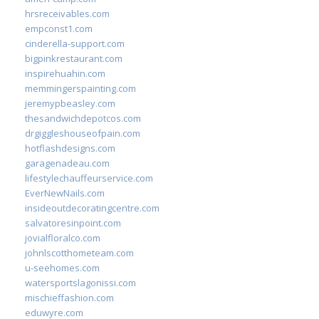
hrsreceivables.com
empconst1.com
cinderella-support.com
bigpinkrestaurant.com
inspirehuahin.com
memmingerspainting.com
jeremypbeasley.com
thesandwichdepotcos.com
drgiggleshouseofpain.com
hotflashdesigns.com
garagenadeau.com
lifestylechauffeurservice.com
EverNewNails.com
insideoutdecoratingcentre.com
salvatoresinpoint.com
jovialfloralco.com
johnlscotthometeam.com
u-seehomes.com
watersportslagonissi.com
mischieffashion.com
eduwyre.com