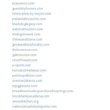
lizaivanov.com
guesttinyhomes.com
home-plow-by-meyer.com
palatelatincuisine.com
blackdoglegacy.com
eatvivahouston.com
thebigshowok.com
chimeandstave.com
greatwallseafoodny.com
theloverose.com
gabriovoice.com
resinflowart.com
p-sports.net
korsairstreetwear.com
petshopallston.com
avenue26tacos.com
topgglasses.com
broadmoornailsspacoloradosprings.com
missblackpasadena.com
anneskitchen.org
valenciamarketytaqueria.com