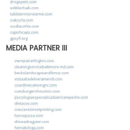
drogopets.com
ediblechalk.com
tabletennisnearme.com
oaksofa.com
soultacohtx.com
capishcaps.com
gpsyfl.org
MEDIA PARTNER III
vwrepairarlington.com
cleaningservicebaltimore-md.com
beckslandscapeandfence.com
vistaaltadelveramendi.com
coastlinecateringnc.com
cuesburgershouston.com
psicologiaespecializadaencampeche.com
dmtacos.com
crescentstreetprinting.com
hornopizza.com
driveadragster.com
hematologa.com