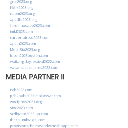
grur2023.org
hkhk2023.org
napm2023.org
apsdfd2023.org
forumausape2023.com
imkl2023.com
careerfaircsd2023.com
apsth2023.com
MedItRio2023.org
lcicon2023boston.com
waitangidayfestival2022.com
vacancesscolaires2022.com
MEDIA PARTNER II
isth2022.com
p2b2pabi2023-makassar.com
wocfparis2023.org
sinc2023.com
scdlqatar2022-qa.com
thecolumbiagrill.com
provisionscheeseandwineshoppe.com