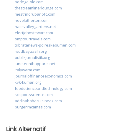
bodega-ole.com
thestreamlinerlounge.com
mestrinorubanofc.com
novelatherton.com
nassvalleygardens.net
electjohnstewart.com
omptourtravels.com
tribratanews-polreskebumen.com
rsudbayuasih.org
publikjurnalistik.org
juneteenthapparel.net
italywarm.com
journaloffinanceeconomics.com
kvk-kumari.org
foodscienceandtechnology.com
scisportsscience.com
addisababacuisineaz.com
burgerimcamas.com
Link Alternatif