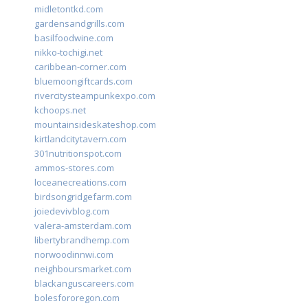
midletontkd.com
gardensandgrills.com
basilfoodwine.com
nikko-tochigi.net
caribbean-corner.com
bluemoongiftcards.com
rivercitysteampunkexpo.com
kchoops.net
mountainsideskateshop.com
kirtlandcitytavern.com
301nutritionspot.com
ammos-stores.com
loceanecreations.com
birdsongridgefarm.com
joiedevivblog.com
valera-amsterdam.com
libertybrandhemp.com
norwoodinnwi.com
neighboursmarket.com
blackanguscareers.com
bolesfororegon.com