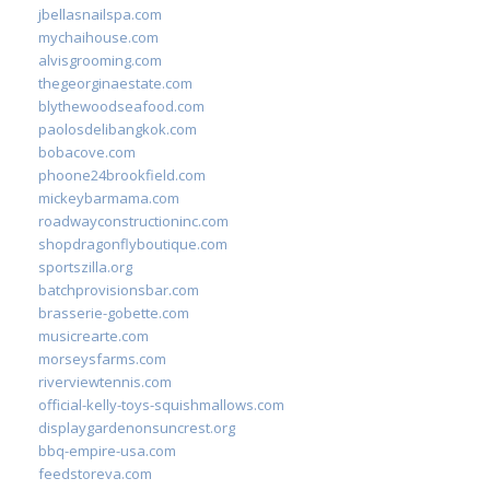
jbellasnailspa.com
mychaihouse.com
alvisgrooming.com
thegeorginaestate.com
blythewoodseafood.com
paolosdelibangkok.com
bobacove.com
phoone24brookfield.com
mickeybarmama.com
roadwayconstructioninc.com
shopdragonflyboutique.com
sportszilla.org
batchprovisionsbar.com
brasserie-gobette.com
musicrearte.com
morseysfarms.com
riverviewtennis.com
official-kelly-toys-squishmallows.com
displaygardenonsuncrest.org
bbq-empire-usa.com
feedstoreva.com