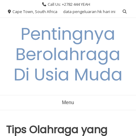
Skip
Call Us: +2782 444 YEAH
to
Cape Town, South Africa
data pengeluaran hk hari ini
content
Pentingnya
Berolahraga
Di Usia Muda
Menu
Tips Olahraga yang