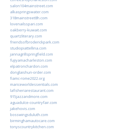
salon104mainstreet.com
alkaspringswater.com
318mainstreet8h.com
lovenailsspari.com
oakberry-kuwait.com
quartzliterary.com
friendsofbroderickpark.com
studiopiattellina.com
jannagrillspringfield.com
fujiyamacharleston.com
elpatronchardon.com
donglaishun-order.com
fiamc-rome2022.org
mariceworldessentials.com
lafisheriarestaurant.com
915jazzandmore.com
aguadulce-countryfair.com
jakehovis.com
bosswingsduluth.com
birminghamautocare.com
tonyscountrykitchen.com