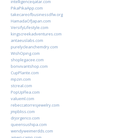
intelligenceqatar.com
PikaPikaApp.com
takecareofbusinessdfw.org
HamadaOfJapan.com
VersifyLifestyle.com
kingscreekadventures.com
antaeuslabs.com
purelycleanchemdry.com
WishOping.com
shoplegacee.com
bonvivantshop.com
CupPlante.com
mpzin.com
stcreal.com
PopUpFlea.com
valueml.com
rebeccatorresjewelry.com
jmpbliss.com
drjorgerico.com
queensushipa.com
wendyweimerdds.com
ameri-camp.com