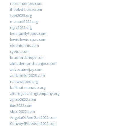
retro-interiors.com
theblvd-boise.com
fpet2023.org
e-smart2022.org
ngrc2022.org
leesfamilyfoods.com
lewis-lewis-cpas.com
eleontennis.com
cyetus.com
bradfordshops.com
almadenranchsanjose.com
advocatevijay.com
adlibilimler2023.com
naswwebed.org
balithut-manado.org
alteregotradingcompany.org
aprce2022.com
ibie2022.com
sbcc-2022.com
AngolaOilAndGas2022.com
Convoy4Freedom2022.com