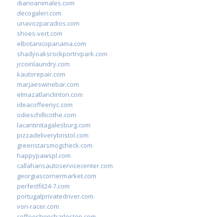
diarioanimales.com
decogaleri.com
unavozparadios.com
shoes-vert.com
elbotanicopanama.com
shadyoaksrockportrvpark.com
jccoinlaundry.com
kautorepair.com
marjaeswinebar.com
elmazatlanclinton.com
ideacoffeenyc.com
odieschillicothe.com
lacantinitagalesburg.com
pizzadeliverybristol.com
greenstarsmogcheck.com
happypawspl.com
callahansautoservicecenter.com
georgiascornermarket.com
perfectfit24-7.com
portugalprivatedriver.com
von-racer.com
coffeeshopcharleston.com