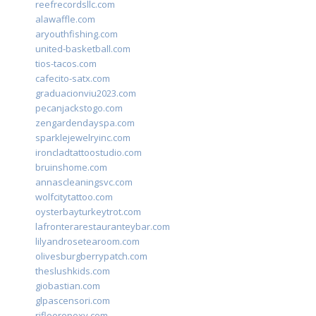
reefrecordsllc.com
alawaffle.com
aryouthfishing.com
united-basketball.com
tios-tacos.com
cafecito-satx.com
graduacionviu2023.com
pecanjackstogo.com
zengardendayspa.com
sparklejewelryinc.com
ironcladtattoostudio.com
bruinshome.com
annascleaningsvc.com
wolfcitytattoo.com
oysterbayturkeytrot.com
lafronterarestauranteybar.com
lilyandrosetearoom.com
olivesburgberrypatch.com
theslushkids.com
giobastian.com
glpascensori.com
rifloorepoxy.com