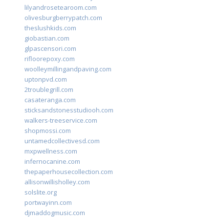
lilyandrosetearoom.com
olivesburgberrypatch.com
theslushkids.com
giobastian.com
glpascensori.com
rifloorepoxy.com
woolleymillingandpaving.com
uptonpvd.com
2troublegrill.com
casateranga.com
sticksandstonesstudiooh.com
walkers-treeservice.com
shopmossi.com
untamedcollectivesd.com
mxpwellness.com
infernocanine.com
thepaperhousecollection.com
allisonwillisholley.com
solslite.org
portwayinn.com
djmaddogmusic.com