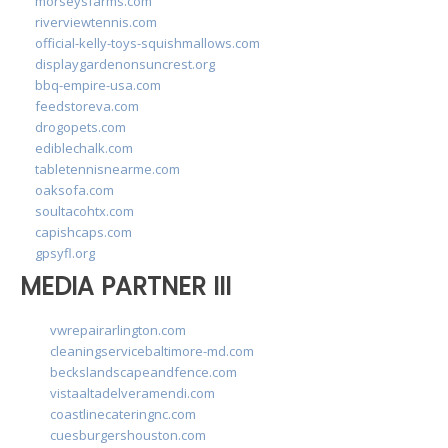
morseysfarms.com
riverviewtennis.com
official-kelly-toys-squishmallows.com
displaygardenonsuncrest.org
bbq-empire-usa.com
feedstoreva.com
drogopets.com
ediblechalk.com
tabletennisnearme.com
oaksofa.com
soultacohtx.com
capishcaps.com
gpsyfl.org
MEDIA PARTNER III
vwrepairarlington.com
cleaningservicebaltimore-md.com
beckslandscapeandfence.com
vistaaltadelveramendi.com
coastlinecateringnc.com
cuesburgershouston.com