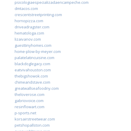
psicologiaespecializadaencampeche.com
dmtacos.com
crescentstreetprinting.com
hornopizza.com
driveadragster.com
hematologa.com
lizaivanov.com
guesttinyhomes.com
home-plow-by-meyer.com
palatelatincuisine.com
blackdoglegacy.com
eatvivahouston.com
thebigshowok.com
chimeandstave.com
greatwallseafoodny.com
theloverose.com
gabriovoice.com
resinflowart.com
p-sports.net
korsairstreetwear.com
petshopallston.com