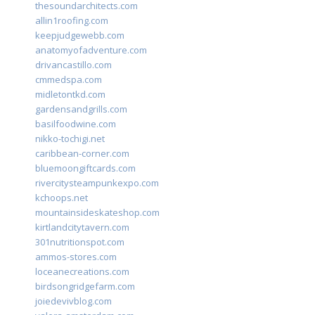
thesoundarchitects.com
allin1roofing.com
keepjudgewebb.com
anatomyofadventure.com
drivancastillo.com
cmmedspa.com
midletontkd.com
gardensandgrills.com
basilfoodwine.com
nikko-tochigi.net
caribbean-corner.com
bluemoongiftcards.com
rivercitysteampunkexpo.com
kchoops.net
mountainsideskateshop.com
kirtlandcitytavern.com
301nutritionspot.com
ammos-stores.com
loceanecreations.com
birdsongridgefarm.com
joiedevivblog.com