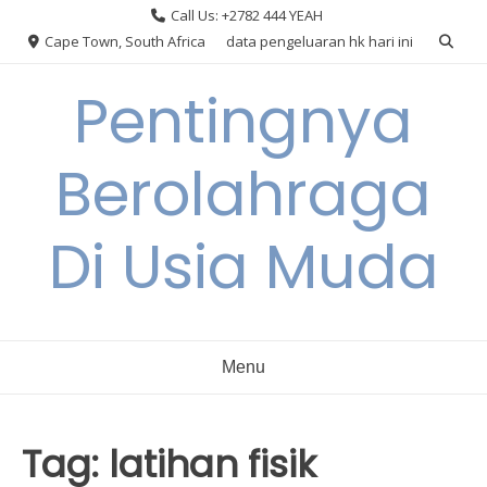
Skip
Call Us: +2782 444 YEAH
to
Cape Town, South Africa
data pengeluaran hk hari ini
content
Pentingnya
Berolahraga
Di Usia Muda
Menu
Tag:
latihan fisik