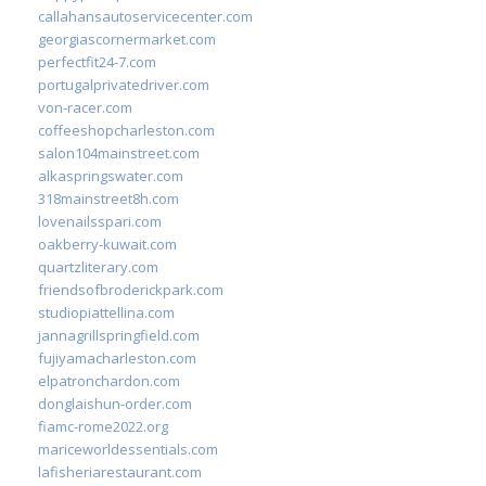
callahansautoservicecenter.com
georgiascornermarket.com
perfectfit24-7.com
portugalprivatedriver.com
von-racer.com
coffeeshopcharleston.com
salon104mainstreet.com
alkaspringswater.com
318mainstreet8h.com
lovenailsspari.com
oakberry-kuwait.com
quartzliterary.com
friendsofbroderickpark.com
studiopiattellina.com
jannagrillspringfield.com
fujiyamacharleston.com
elpatronchardon.com
donglaishun-order.com
fiamc-rome2022.org
mariceworldessentials.com
lafisheriarestaurant.com