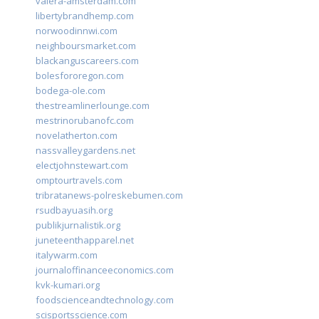
valera-amsterdam.com
libertybrandhemp.com
norwoodinnwi.com
neighboursmarket.com
blackanguscareers.com
bolesfororegon.com
bodega-ole.com
thestreamlinerlounge.com
mestrinorubanofc.com
novelatherton.com
nassvalleygardens.net
electjohnstewart.com
omptourtravels.com
tribratanews-polreskebumen.com
rsudbayuasih.org
publikjurnalistik.org
juneteenthapparel.net
italywarm.com
journaloffinanceeconomics.com
kvk-kumari.org
foodscienceandtechnology.com
scisportsscience.com