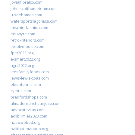
jovialfloralco.com
johnlscotthometeam.com
u-seehomes.com
watersportslagonissi.com
mischieffashion.com
eduwyre.com
retro-interiors.com
theblvd-boise.com
fpet2023.org
e-smart2022.org
ngrc2022.org
leesfamilyfoods.com
lewis-lewis-cpas.com
eleontennis.com
cyetus.com
bradfordshops.com
almadenranchsanjose.com
advocatevijay.com
adlibilimler2023.com
naswwebed.org
balithut-manado.org