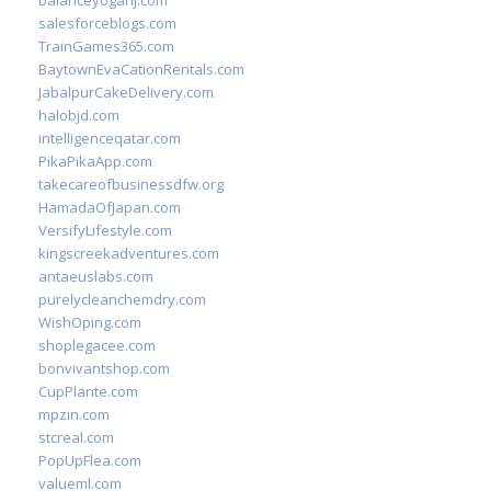
balanceyoganj.com
salesforceblogs.com
TrainGames365.com
BaytownEvaCationRentals.com
JabalpurCakeDelivery.com
halobjd.com
intelligenceqatar.com
PikaPikaApp.com
takecareofbusinessdfw.org
HamadaOfJapan.com
VersifyLifestyle.com
kingscreekadventures.com
antaeuslabs.com
purelycleanchemdry.com
WishOping.com
shoplegacee.com
bonvivantshop.com
CupPlante.com
mpzin.com
stcreal.com
PopUpFlea.com
valueml.com