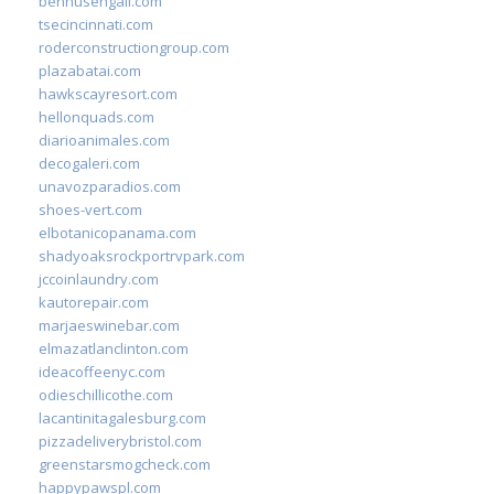
bennusehgall.com
tsecincinnati.com
roderconstructiongroup.com
plazabatai.com
hawkscayresort.com
hellonquads.com
diarioanimales.com
decogaleri.com
unavozparadios.com
shoes-vert.com
elbotanicopanama.com
shadyoaksrockportrvpark.com
jccoinlaundry.com
kautorepair.com
marjaeswinebar.com
elmazatlanclinton.com
ideacoffeenyc.com
odieschillicothe.com
lacantinitagalesburg.com
pizzadeliverybristol.com
greenstarsmogcheck.com
happypawspl.com