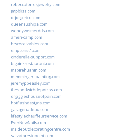
rebeccatorresjewelry.com
jmpbliss.com
drjorgerico.com
queensushipa.com
wendyweimerdds.com
ameri-camp.com
hrsreceivables.com
empconst1.com
cinderella-support.com
bigpinkrestaurant.com
inspirehuahin.com
memmingerspainting.com
jeremypbeasley.com
thesandwichdepotcos.com
drgiggleshouseofpain.com
hotflashdesigns.com
garagenadeau.com
lifestylechauffeurservice.com
EverNewNails.com
insideoutdecoratingcentre.com
salvatoresinpoint.com