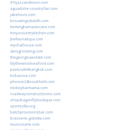
915jazzandmore.com
aguadulce-countryfair.com
jakehovis.com
bosswingsduluth.com
birminghamautocare.com
tonyscountrykitchen.com
jbellasnailspa.com
mychaihouse.com
alvisgrooming.com
thegeorginaestate.com
blythewoodseafood.com
paolosdelibangkok.com
bobacove.com
phoone24brookfield.com
mickeybarmama.com
roadwayconstructioninc.com
shopdragonflyboutique.com
sportszilla.org
batchprovisionsbar.com
brasserie-gobette.com
musicrearte.com