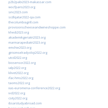
p2b2pabi2023-makassar.com
wocfparis2023.org
sinc2023.com
scdlqatar2022-qa.com
thecolumbiagrill.com
provisionscheeseandwineshoppe.com
khedi2023.org
akademikgeriatri2023.org
marmarapediatri2023.org
emchie2023.org
girisimselradyoloji2022.org
utcd2022.org
biosensor2022.org
ialp2022.org
klivet2022.org
ifac-hms2022.org
taoms2022.org
iias-euromena-conference2022.org
ivd2022.org
csity2022.org
ibsarstudyabroad.com