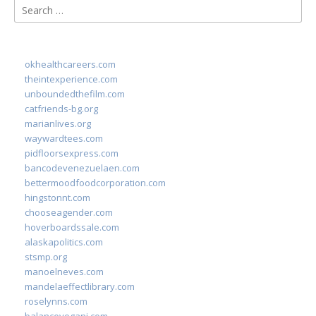
Search
for:
okhealthcareers.com
theintexperience.com
unboundedthefilm.com
catfriends-bg.org
marianlives.org
waywardtees.com
pidfloorsexpress.com
bancodevenezuelaen.com
bettermoodfoodcorporation.com
hingstonnt.com
chooseagender.com
hoverboardssale.com
alaskapolitics.com
stsmp.org
manoelneves.com
mandelaeffectlibrary.com
roselynns.com