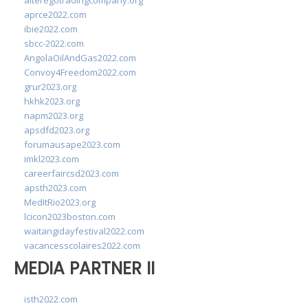
alteregotradingcompany.org
aprce2022.com
ibie2022.com
sbcc-2022.com
AngolaOilAndGas2022.com
Convoy4Freedom2022.com
grur2023.org
hkhk2023.org
napm2023.org
apsdfd2023.org
forumausape2023.com
imkl2023.com
careerfaircsd2023.com
apsth2023.com
MedItRio2023.org
lcicon2023boston.com
waitangidayfestival2022.com
vacancesscolaires2022.com
MEDIA PARTNER II
isth2022.com