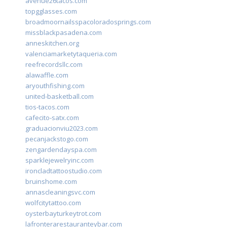
avenue26tacos.com
topgglasses.com
broadmoornailsspacoloradosprings.com
missblackpasadena.com
anneskitchen.org
valenciamarketytaqueria.com
reefrecordsllc.com
alawaffle.com
aryouthfishing.com
united-basketball.com
tios-tacos.com
cafecito-satx.com
graduacionviu2023.com
pecanjackstogo.com
zengardendayspa.com
sparklejewelryinc.com
ironcladtattoostudio.com
bruinshome.com
annascleaningsvc.com
wolfcitytattoo.com
oysterbayturkeytrot.com
lafronterarestauranteybar.com