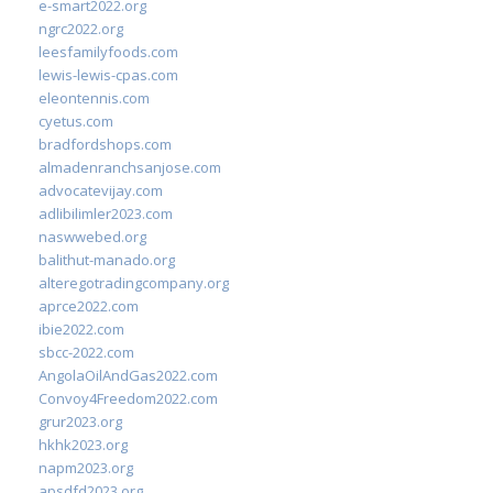
e-smart2022.org
ngrc2022.org
leesfamilyfoods.com
lewis-lewis-cpas.com
eleontennis.com
cyetus.com
bradfordshops.com
almadenranchsanjose.com
advocatevijay.com
adlibilimler2023.com
naswwebed.org
balithut-manado.org
alteregotradingcompany.org
aprce2022.com
ibie2022.com
sbcc-2022.com
AngolaOilAndGas2022.com
Convoy4Freedom2022.com
grur2023.org
hkhk2023.org
napm2023.org
apsdfd2023.org