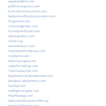
waywardtees.com
pidfloorsexpress.com
bancodevenezuelaen.com
bettermoodfoodcorporation.com
hingstonnt.com
chooseagender.com
hoverboardssale.com
alaskapolitics.com
stsmp.org
manoelneves.com
mandelaeffectlibrary.com
roselynns.com
balanceyoganj.com
salesforceblogs.com
TrainGames365.com
BaytownEvaCationRentals.com
JabalpurCakeDelivery.com
halobjd.com
intelligenceqatar.com
PikaPikaApp.com
takecareofbusinessdfw.org
HamadaOfJapan.com