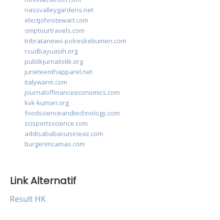
nassvalleygardens.net
electjohnstewart.com
omptourtravels.com
tribratanews-polreskebumen.com
rsudbayuasih.org
publikjurnalistik.org
juneteenthapparel.net
italywarm.com
journaloffinanceeconomics.com
kvk-kumari.org
foodscienceandtechnology.com
scisportsscience.com
addisababacuisineaz.com
burgerimcamas.com
Link Alternatif
Result HK