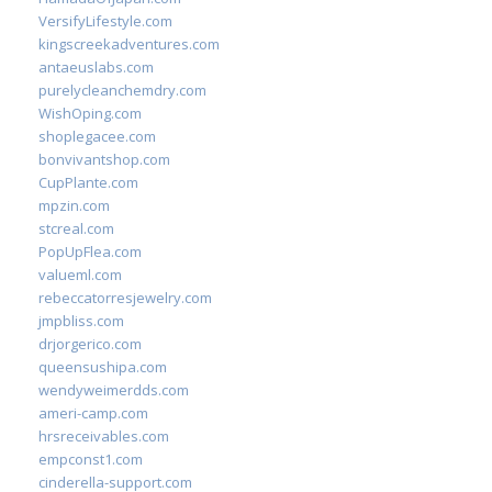
VersifyLifestyle.com
kingscreekadventures.com
antaeuslabs.com
purelycleanchemdry.com
WishOping.com
shoplegacee.com
bonvivantshop.com
CupPlante.com
mpzin.com
stcreal.com
PopUpFlea.com
valueml.com
rebeccatorresjewelry.com
jmpbliss.com
drjorgerico.com
queensushipa.com
wendyweimerdds.com
ameri-camp.com
hrsreceivables.com
empconst1.com
cinderella-support.com