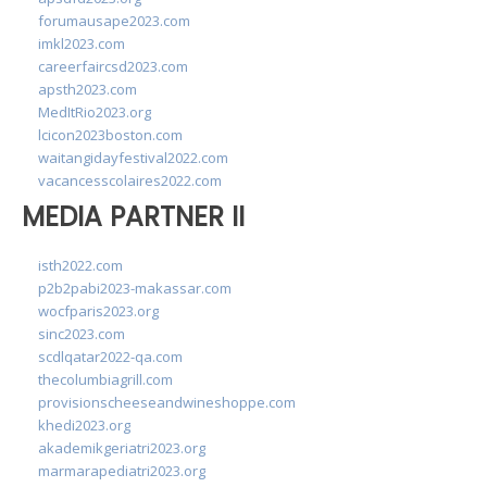
forumausape2023.com
imkl2023.com
careerfaircsd2023.com
apsth2023.com
MedItRio2023.org
lcicon2023boston.com
waitangidayfestival2022.com
vacancesscolaires2022.com
MEDIA PARTNER II
isth2022.com
p2b2pabi2023-makassar.com
wocfparis2023.org
sinc2023.com
scdlqatar2022-qa.com
thecolumbiagrill.com
provisionscheeseandwineshoppe.com
khedi2023.org
akademikgeriatri2023.org
marmarapediatri2023.org