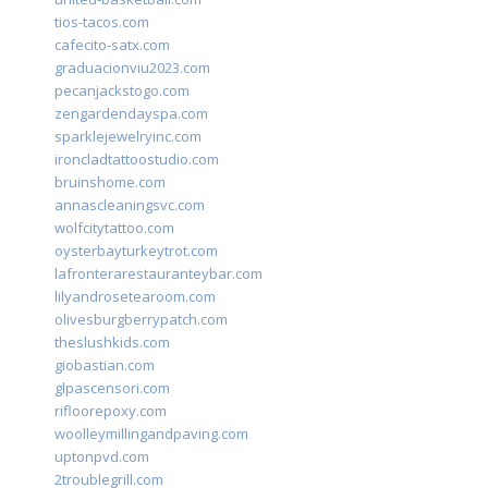
tios-tacos.com
cafecito-satx.com
graduacionviu2023.com
pecanjackstogo.com
zengardendayspa.com
sparklejewelryinc.com
ironcladtattoostudio.com
bruinshome.com
annascleaningsvc.com
wolfcitytattoo.com
oysterbayturkeytrot.com
lafronterarestauranteybar.com
lilyandrosetearoom.com
olivesburgberrypatch.com
theslushkids.com
giobastian.com
glpascensori.com
rifloorepoxy.com
woolleymillingandpaving.com
uptonpvd.com
2troublegrill.com