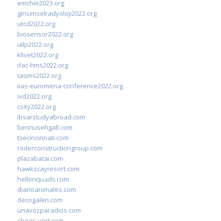
emchie2023.org
girisimselradyoloji2022.org
utcd2022.org
biosensor2022.org
ialp2022.org
klivet2022.org
ifac-hms2022.org
taoms2022.org
iias-euromena-conference2022.org
ivd2022.org
csity2022.org
ibsarstudyabroad.com
bennusehgall.com
tsecincinnati.com
roderconstructiongroup.com
plazabatai.com
hawkscayresort.com
hellonquads.com
diarioanimales.com
decogaleri.com
unavozparadios.com
shoes-vert.com