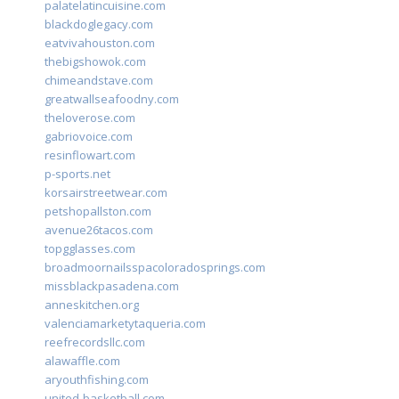
palatelatincuisine.com
blackdoglegacy.com
eatvivahouston.com
thebigshowok.com
chimeandstave.com
greatwallseafoodny.com
theloverose.com
gabriovoice.com
resinflowart.com
p-sports.net
korsairstreetwear.com
petshopallston.com
avenue26tacos.com
topgglasses.com
broadmoornailsspacoloradosprings.com
missblackpasadena.com
anneskitchen.org
valenciamarketytaqueria.com
reefrecordsllc.com
alawaffle.com
aryouthfishing.com
united-basketball.com