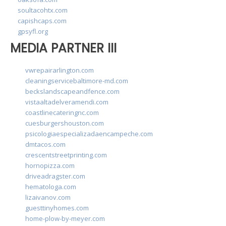
soultacohtx.com
capishcaps.com
gpsyfl.org
MEDIA PARTNER III
vwrepairarlington.com
cleaningservicebaltimore-md.com
beckslandscapeandfence.com
vistaaltadelveramendi.com
coastlinecateringnc.com
cuesburgershouston.com
psicologiaespecializadaencampeche.com
dmtacos.com
crescentstreetprinting.com
hornopizza.com
driveadragster.com
hematologa.com
lizaivanov.com
guesttinyhomes.com
home-plow-by-meyer.com