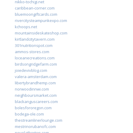
nikko-tochigi.net
caribbean-corner.com
bluemoongiftcards.com
rivercitysteampunkexpo.com
kchoops.net
mountainsideskateshop.com
kirtlandcitytavern.com
301nutritionspot.com
ammos-stores.com
loceanecreations.com
birdsongridgefarm.com
joiedevivblog.com
valera-amsterdam.com
libertybrandhemp.com
norwoodinnwi.com
neighboursmarket.com
blackanguscareers.com
bolesfororegon.com
bodega-ole.com
thestreamlinerlounge.com
mestrinorubanofc.com
novelatherton.com