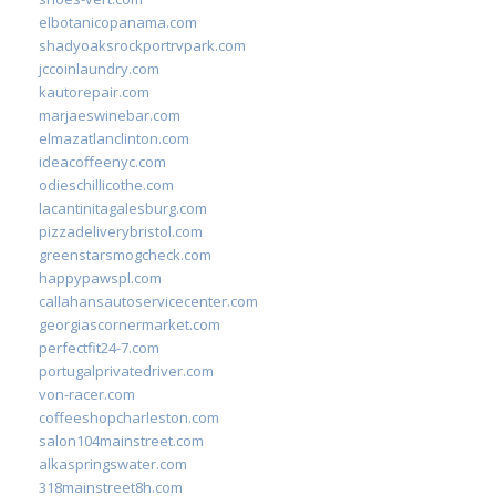
elbotanicopanama.com
shadyoaksrockportrvpark.com
jccoinlaundry.com
kautorepair.com
marjaeswinebar.com
elmazatlanclinton.com
ideacoffeenyc.com
odieschillicothe.com
lacantinitagalesburg.com
pizzadeliverybristol.com
greenstarsmogcheck.com
happypawspl.com
callahansautoservicecenter.com
georgiascornermarket.com
perfectfit24-7.com
portugalprivatedriver.com
von-racer.com
coffeeshopcharleston.com
salon104mainstreet.com
alkaspringswater.com
318mainstreet8h.com