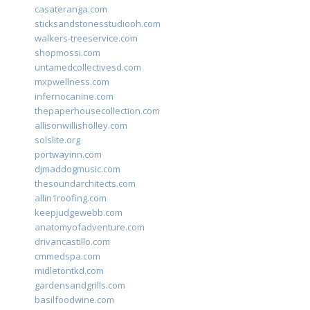
casateranga.com
sticksandstonesstudiooh.com
walkers-treeservice.com
shopmossi.com
untamedcollectivesd.com
mxpwellness.com
infernocanine.com
thepaperhousecollection.com
allisonwillisholley.com
solslite.org
portwayinn.com
djmaddogmusic.com
thesoundarchitects.com
allin1roofing.com
keepjudgewebb.com
anatomyofadventure.com
drivancastillo.com
cmmedspa.com
midletontkd.com
gardensandgrills.com
basilfoodwine.com