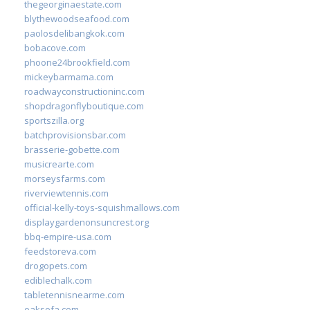
thegeorginaestate.com
blythewoodseafood.com
paolosdelibangkok.com
bobacove.com
phoone24brookfield.com
mickeybarmama.com
roadwayconstructioninc.com
shopdragonflyboutique.com
sportszilla.org
batchprovisionsbar.com
brasserie-gobette.com
musicrearte.com
morseysfarms.com
riverviewtennis.com
official-kelly-toys-squishmallows.com
displaygardenonsuncrest.org
bbq-empire-usa.com
feedstoreva.com
drogopets.com
ediblechalk.com
tabletennisnearme.com
oaksofa.com