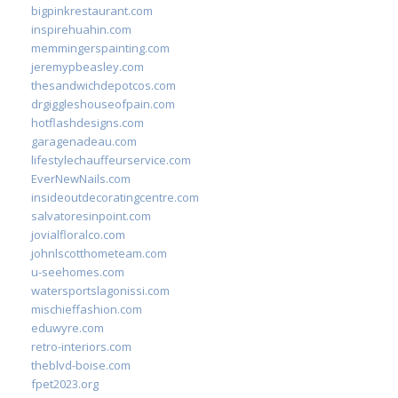
bigpinkrestaurant.com
inspirehuahin.com
memmingerspainting.com
jeremypbeasley.com
thesandwichdepotcos.com
drgiggleshouseofpain.com
hotflashdesigns.com
garagenadeau.com
lifestylechauffeurservice.com
EverNewNails.com
insideoutdecoratingcentre.com
salvatoresinpoint.com
jovialfloralco.com
johnlscotthometeam.com
u-seehomes.com
watersportslagonissi.com
mischieffashion.com
eduwyre.com
retro-interiors.com
theblvd-boise.com
fpet2023.org