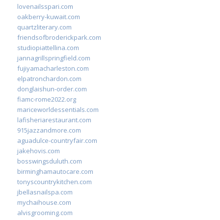
lovenailsspari.com
oakberry-kuwait.com
quartzliterary.com
friendsofbroderickpark.com
studiopiattellina.com
jannagrillspringfield.com
fujiyamacharleston.com
elpatronchardon.com
donglaishun-order.com
fiamc-rome2022.org
mariceworldessentials.com
lafisheriarestaurant.com
915jazzandmore.com
aguadulce-countryfair.com
jakehovis.com
bosswingsduluth.com
birminghamautocare.com
tonyscountrykitchen.com
jbellasnailspa.com
mychaihouse.com
alvisgrooming.com