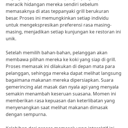
meracik hidangan mereka sendiri sebelum
memasaknya di atas teppanyaki grill berukuran
besar. Proses ini memungkinkan setiap individu
untuk mengekspresikan preferensi rasa masing-
masing, menjadikan setiap kunjungan ke restoran ini
unik.
Setelah memilih bahan-bahan, pelanggan akan
membawa pilihan mereka ke koki yang siap di grill.
Proses memasak ini dilakukan di depan mata para
pelanggan, sehingga mereka dapat melihat langsung
bagaimana makanan mereka dipersiapkan. Suara
gemerincing alat masak dan nyala api yang menyala
semakin menambah keseruan suasana. Momen ini
memberikan rasa kepuasan dan keterlibatan yang
menyenangkan saat melihat makanan dimasak
dengan sempurna.