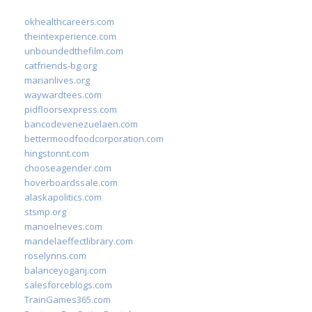
okhealthcareers.com
theintexperience.com
unboundedthefilm.com
catfriends-bg.org
marianlives.org
waywardtees.com
pidfloorsexpress.com
bancodevenezuelaen.com
bettermoodfoodcorporation.com
hingstonnt.com
chooseagender.com
hoverboardssale.com
alaskapolitics.com
stsmp.org
manoelneves.com
mandelaeffectlibrary.com
roselynns.com
balanceyoganj.com
salesforceblogs.com
TrainGames365.com