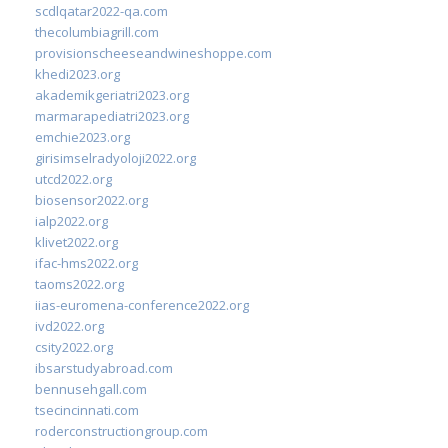
scdlqatar2022-qa.com
thecolumbiagrill.com
provisionscheeseandwineshoppe.com
khedi2023.org
akademikgeriatri2023.org
marmarapediatri2023.org
emchie2023.org
girisimselradyoloji2022.org
utcd2022.org
biosensor2022.org
ialp2022.org
klivet2022.org
ifac-hms2022.org
taoms2022.org
iias-euromena-conference2022.org
ivd2022.org
csity2022.org
ibsarstudyabroad.com
bennusehgall.com
tsecincinnati.com
roderconstructiongroup.com