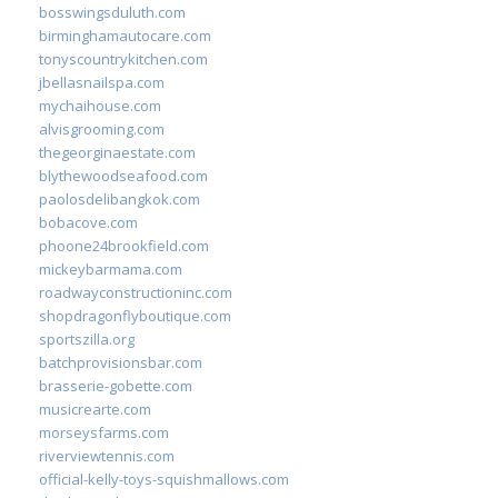
bosswingsduluth.com
birminghamautocare.com
tonyscountrykitchen.com
jbellasnailspa.com
mychaihouse.com
alvisgrooming.com
thegeorginaestate.com
blythewoodseafood.com
paolosdelibangkok.com
bobacove.com
phoone24brookfield.com
mickeybarmama.com
roadwayconstructioninc.com
shopdragonflyboutique.com
sportszilla.org
batchprovisionsbar.com
brasserie-gobette.com
musicrearte.com
morseysfarms.com
riverviewtennis.com
official-kelly-toys-squishmallows.com