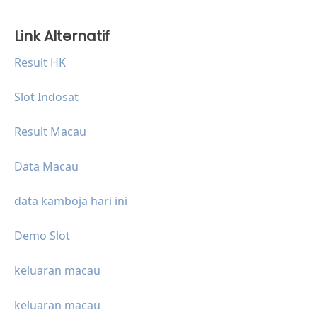
Link Alternatif
Result HK
Slot Indosat
Result Macau
Data Macau
data kamboja hari ini
Demo Slot
keluaran macau
keluaran macau