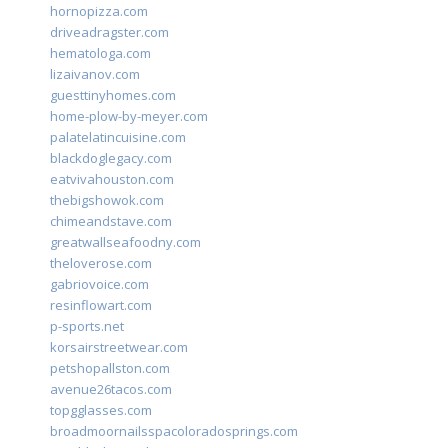
hornopizza.com
driveadragster.com
hematologa.com
lizaivanov.com
guesttinyhomes.com
home-plow-by-meyer.com
palatelatincuisine.com
blackdoglegacy.com
eatvivahouston.com
thebigshowok.com
chimeandstave.com
greatwallseafoodny.com
theloverose.com
gabriovoice.com
resinflowart.com
p-sports.net
korsairstreetwear.com
petshopallston.com
avenue26tacos.com
topgglasses.com
broadmoornailsspacoloradosprings.com