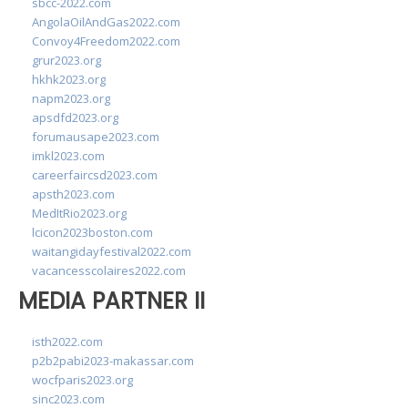
sbcc-2022.com
AngolaOilAndGas2022.com
Convoy4Freedom2022.com
grur2023.org
hkhk2023.org
napm2023.org
apsdfd2023.org
forumausape2023.com
imkl2023.com
careerfaircsd2023.com
apsth2023.com
MedItRio2023.org
lcicon2023boston.com
waitangidayfestival2022.com
vacancesscolaires2022.com
MEDIA PARTNER II
isth2022.com
p2b2pabi2023-makassar.com
wocfparis2023.org
sinc2023.com