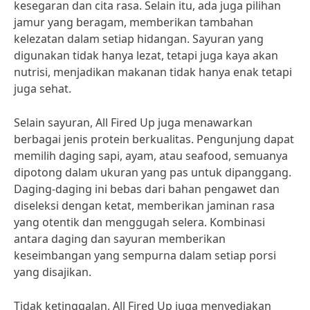
kesegaran dan cita rasa. Selain itu, ada juga pilihan
jamur yang beragam, memberikan tambahan
kelezatan dalam setiap hidangan. Sayuran yang
digunakan tidak hanya lezat, tetapi juga kaya akan
nutrisi, menjadikan makanan tidak hanya enak tetapi
juga sehat.
Selain sayuran, All Fired Up juga menawarkan
berbagai jenis protein berkualitas. Pengunjung dapat
memilih daging sapi, ayam, atau seafood, semuanya
dipotong dalam ukuran yang pas untuk dipanggang.
Daging-daging ini bebas dari bahan pengawet dan
diseleksi dengan ketat, memberikan jaminan rasa
yang otentik dan menggugah selera. Kombinasi
antara daging dan sayuran memberikan
keseimbangan yang sempurna dalam setiap porsi
yang disajikan.
Tidak ketinggalan, All Fired Up juga menyediakan