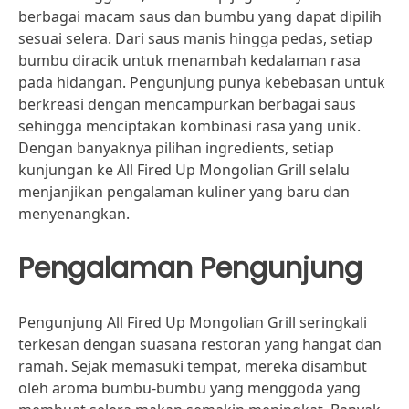
berbagai macam saus dan bumbu yang dapat dipilih
sesuai selera. Dari saus manis hingga pedas, setiap
bumbu diracik untuk menambah kedalaman rasa
pada hidangan. Pengunjung punya kebebasan untuk
berkreasi dengan mencampurkan berbagai saus
sehingga menciptakan kombinasi rasa yang unik.
Dengan banyaknya pilihan ingredients, setiap
kunjungan ke All Fired Up Mongolian Grill selalu
menjanjikan pengalaman kuliner yang baru dan
menyenangkan.
Pengalaman Pengunjung
Pengunjung All Fired Up Mongolian Grill seringkali
terkesan dengan suasana restoran yang hangat dan
ramah. Sejak memasuki tempat, mereka disambut
oleh aroma bumbu-bumbu yang menggoda yang