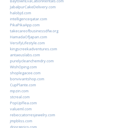
BaytownEvaCationRentals.com
JabalpurCakeDelivery.com
halobjd.com
intelligenceqatar.com
PikaPikaApp.com
takecareofbusinessdfw.org
HamadaOfJapan.com
VersifyLifestyle.com
kingscreekadventures.com
antaeuslabs.com
purelycleanchemdry.com
WishOping.com
shoplegacee.com
bonvivantshop.com
CupPlante.com
mpzin.com
stcreal.com
PopUpFlea.com
valueml.com
rebeccatorresjewelry.com
jmpbliss.com
drjorgerico.com