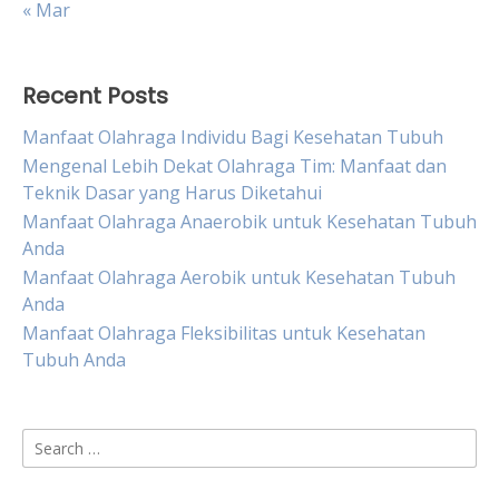
« Mar
Recent Posts
Manfaat Olahraga Individu Bagi Kesehatan Tubuh
Mengenal Lebih Dekat Olahraga Tim: Manfaat dan
Teknik Dasar yang Harus Diketahui
Manfaat Olahraga Anaerobik untuk Kesehatan Tubuh
Anda
Manfaat Olahraga Aerobik untuk Kesehatan Tubuh
Anda
Manfaat Olahraga Fleksibilitas untuk Kesehatan
Tubuh Anda
Search
for: