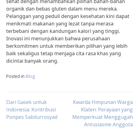
sehat dengan menambahkan pilihan bahan-bahan
organik dan bebas gluten dalam menu mereka.
Pelanggan yang peduli dengan kesehatan kini dapat
menikmati makanan yang lezat tanpa merasa
terbebani dengan kandungan kalori yang tinggi.
Inovasi ini menunjukkan bahwa perusahaan
berkomitmen untuk memberikan pilihan yang lebih
baik sekaligus tetap menjaga cita rasa khas yang
dicintai banyak orang.
Posted in
Blog
Post
Dari Gasek untuk
Kwarda Himpunan Warga
Indonesia: Kontribusi
Klaten: Perayaan yang
Ponpes Sabilurrosyad
Memperkuat Menggugah
navigation
Antusiasme Anggota