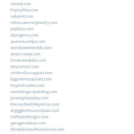
stcreal.com
PopUpFlea.com
valueml.com
rebeccatorresjewelry.com
jmpbliss.com
drjorgerico.com
queensushipa.com
wendyweimerdds.com
ameri-camp.com
hrsreceivables.com
empconst1.com
cinderella-support.com
bigpinkrestaurant.com
inspirehuahin.com
memmingerspainting.com
jeremypbeasley.com
thesandwichdepotcos.com
drgiggleshouseofpain.com
hotflashdesigns.com
garagenadeau.com
lifestylechauffeurservice.com