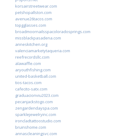
korsairstreetwear.com
petshopallston.com
avenue26tacos.com
topgglasses.com
broadmoornailsspacoloradosprings.com
missblackpasadena.com
anneskitchen.org
valenciamarketytaqueria.com
reefrecordsllc.com
alawaffle.com
aryouthfishing.com
united-basketball.com
tios-tacos.com
cafecito-satx.com
graduacionviu2023.com
pecanjackstogo.com
zengardendayspa.com
sparklejewelryinc.com
ironcladtattoostudio.com
bruinshome.com
annascleaningsvc.com