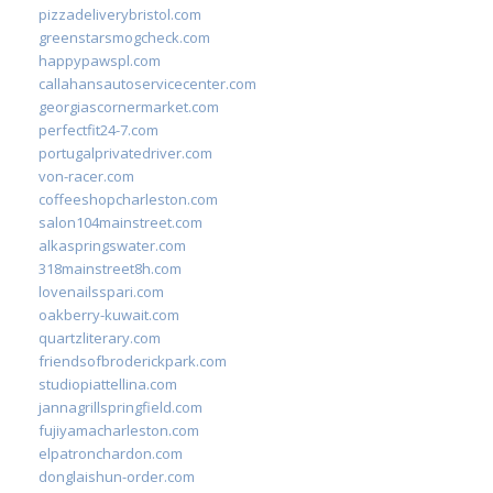
pizzadeliverybristol.com
greenstarsmogcheck.com
happypawspl.com
callahansautoservicecenter.com
georgiascornermarket.com
perfectfit24-7.com
portugalprivatedriver.com
von-racer.com
coffeeshopcharleston.com
salon104mainstreet.com
alkaspringswater.com
318mainstreet8h.com
lovenailsspari.com
oakberry-kuwait.com
quartzliterary.com
friendsofbroderickpark.com
studiopiattellina.com
jannagrillspringfield.com
fujiyamacharleston.com
elpatronchardon.com
donglaishun-order.com