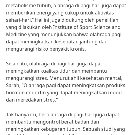
metabolisme tubuh, olahraga di pagi hari juga dapat
memberikan energi yang cukup untuk aktivitas
sehari-hari.” Hal ini juga didukung oleh penelitian
yang dilakukan oleh Institute of Sport Science and
Medicine yang menunjukkan bahwa olahraga pagi
dapat meningkatkan kesehatan jantung dan
mengurangi risiko penyakit kronis.
Selain itu, olahraga di pagi hari juga dapat
meningkatkan kualitas tidur dan membantu
mengurangi stres. Menurut ahli kesehatan mental,
Sarah, “Olahraga pagi dapat meningkatkan produksi
hormon endorfin yang dapat meningkatkan mood
dan meredakan stres.”
Tak hanya itu, berolahraga di pagi hari juga dapat
membantu mengontrol berat badan dan
meningkatkan kebugaran tubuh. Sebuah studi yang