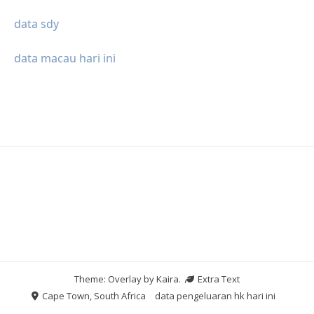
data sdy
data macau hari ini
Theme: Overlay by
Kaira
.
Extra Text
Cape Town, South Africa
data pengeluaran hk hari ini