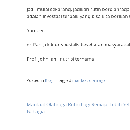
Jadi, mulai sekarang, jadikan rutin berolahrag
adalah investasi terbaik yang bisa kita berikan
Sumber:
dr. Rani, dokter spesialis kesehatan masyaraka
Prof. John, ahli nutrisi ternama
Posted in
Blog
Tagged
manfaat olahraga
Post
Manfaat Olahraga Rutin bagi Remaja: Lebih Se
Bahagia
navigation