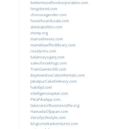
bettermoodfoodcorporation.com
hingstonnt.com
chooseagender.com
hoverboardssale.com
alaskapolitics.com
stsmp.org
manoelneves.com
mandelaeffectlibrary.com
roselynns.com
balanceyoganj.com
salesforceblogs.com
TrainGames365.com
BaytownEvaCationRentals.com
JabalpurCakeDelivery.com
halobjd.com
intelligenceqatar.com
PikaPikaApp.com
takecareofbusinessdfw.org
HamadaOfJapan.com
VersifyLifestyle.com
kingscreekadventures.com