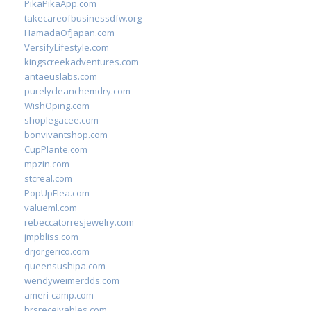
PikaPikaApp.com
takecareofbusinessdfw.org
HamadaOfJapan.com
VersifyLifestyle.com
kingscreekadventures.com
antaeuslabs.com
purelycleanchemdry.com
WishOping.com
shoplegacee.com
bonvivantshop.com
CupPlante.com
mpzin.com
stcreal.com
PopUpFlea.com
valueml.com
rebeccatorresjewelry.com
jmpbliss.com
drjorgerico.com
queensushipa.com
wendyweimerdds.com
ameri-camp.com
hrsreceivables.com