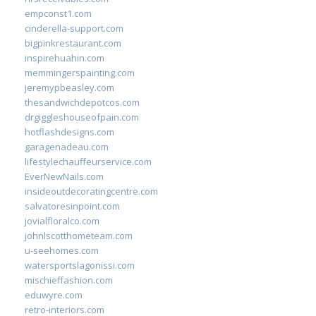
empconst1.com
cinderella-support.com
bigpinkrestaurant.com
inspirehuahin.com
memmingerspainting.com
jeremypbeasley.com
thesandwichdepotcos.com
drgiggleshouseofpain.com
hotflashdesigns.com
garagenadeau.com
lifestylechauffeurservice.com
EverNewNails.com
insideoutdecoratingcentre.com
salvatoresinpoint.com
jovialfloralco.com
johnlscotthometeam.com
u-seehomes.com
watersportslagonissi.com
mischieffashion.com
eduwyre.com
retro-interiors.com