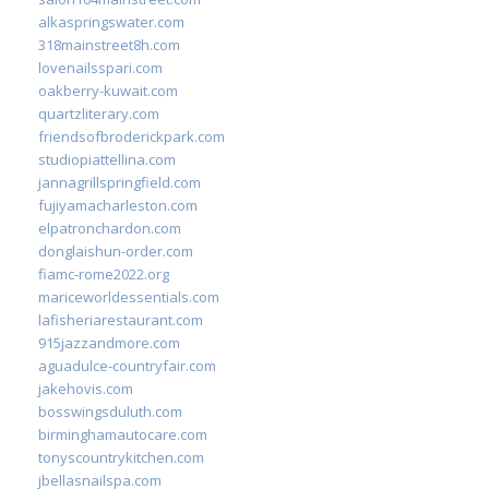
alkaspringswater.com
318mainstreet8h.com
lovenailsspari.com
oakberry-kuwait.com
quartzliterary.com
friendsofbroderickpark.com
studiopiattellina.com
jannagrillspringfield.com
fujiyamacharleston.com
elpatronchardon.com
donglaishun-order.com
fiamc-rome2022.org
mariceworldessentials.com
lafisheriarestaurant.com
915jazzandmore.com
aguadulce-countryfair.com
jakehovis.com
bosswingsduluth.com
birminghamautocare.com
tonyscountrykitchen.com
jbellasnailspa.com