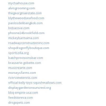
mychaihouse.com
alvisgrooming.com
thegeorginaestate.com
blythewoodseafood.com
paolosdelibangkok.com
bobacove.com
phoone24brookfield.com
mickeybarmama.com
roadwayconstructioninc.com
shopdragonflyboutique.com
sportszilla.org
batchprovisionsbar.com
brasserie-gobette.com
musicrearte.com
morseysfarms.com
riverviewtennis.com
official-kelly-toys-squishmallows.com
displaygardenonsuncrest.org
bbq-empire-usa.com
feedstoreva.com
drogopets.com