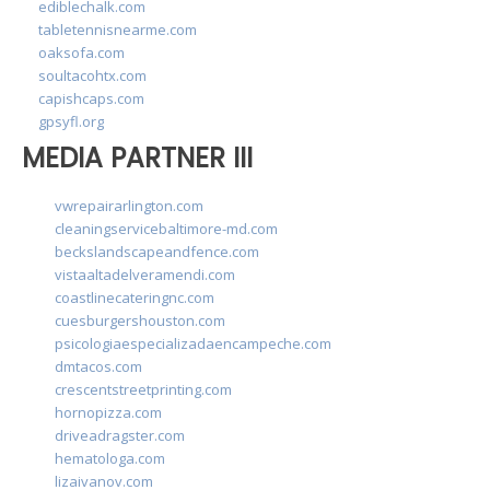
ediblechalk.com
tabletennisnearme.com
oaksofa.com
soultacohtx.com
capishcaps.com
gpsyfl.org
MEDIA PARTNER III
vwrepairarlington.com
cleaningservicebaltimore-md.com
beckslandscapeandfence.com
vistaaltadelveramendi.com
coastlinecateringnc.com
cuesburgershouston.com
psicologiaespecializadaencampeche.com
dmtacos.com
crescentstreetprinting.com
hornopizza.com
driveadragster.com
hematologa.com
lizaivanov.com