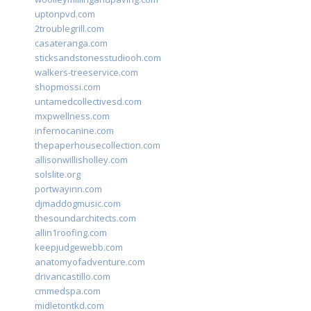
uptonpvd.com
2troublegrill.com
casateranga.com
sticksandstonesstudiooh.com
walkers-treeservice.com
shopmossi.com
untamedcollectivesd.com
mxpwellness.com
infernocanine.com
thepaperhousecollection.com
allisonwillisholley.com
solslite.org
portwayinn.com
djmaddogmusic.com
thesoundarchitects.com
allin1roofing.com
keepjudgewebb.com
anatomyofadventure.com
drivancastillo.com
cmmedspa.com
midletontkd.com