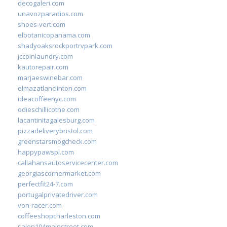
decogaleri.com
unavozparadios.com
shoes-vert.com
elbotanicopanama.com
shadyoaksrockportrvpark.com
jccoinlaundry.com
kautorepair.com
marjaeswinebar.com
elmazatlanclinton.com
ideacoffeenyc.com
odieschillicothe.com
lacantinitagalesburg.com
pizzadeliverybristol.com
greenstarsmogcheck.com
happypawspl.com
callahansautoservicecenter.com
georgiascornermarket.com
perfectfit24-7.com
portugalprivatedriver.com
von-racer.com
coffeeshopcharleston.com
salon104mainstreet.com