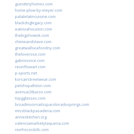
guesttinyhomes.com
home-plow-by-meyer.com
palatelatincuisine.com
blackdoglegacy.com
eatvivahouston.com
thebigshowok.com
chimeandstave.com
greatwallseafoodny.com
theloverose.com
gabriovoice.com
resinflowart.com
p-sports.net
korsairstreetwear.com
petshopallston.com
avenue26tacos.com
topgglasses.com
broadmoornailsspacoloradosprings.com
missblackpasadena.com
anneskitchen.org
valenciamarketytaqueria.com
reefrecordsllc.com