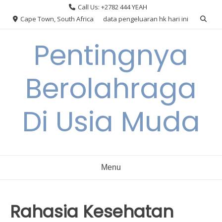
Skip
Call Us: +2782 444 YEAH
to
Cape Town, South Africa
data pengeluaran hk hari ini
content
Pentingnya
Berolahraga
Di Usia Muda
Menu
Rahasia Kesehatan