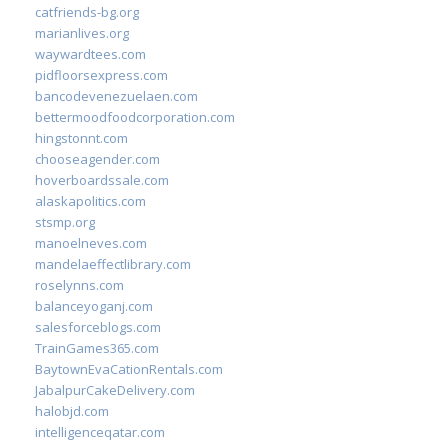
catfriends-bg.org
marianlives.org
waywardtees.com
pidfloorsexpress.com
bancodevenezuelaen.com
bettermoodfoodcorporation.com
hingstonnt.com
chooseagender.com
hoverboardssale.com
alaskapolitics.com
stsmp.org
manoelneves.com
mandelaeffectlibrary.com
roselynns.com
balanceyoganj.com
salesforceblogs.com
TrainGames365.com
BaytownEvaCationRentals.com
JabalpurCakeDelivery.com
halobjd.com
intelligenceqatar.com