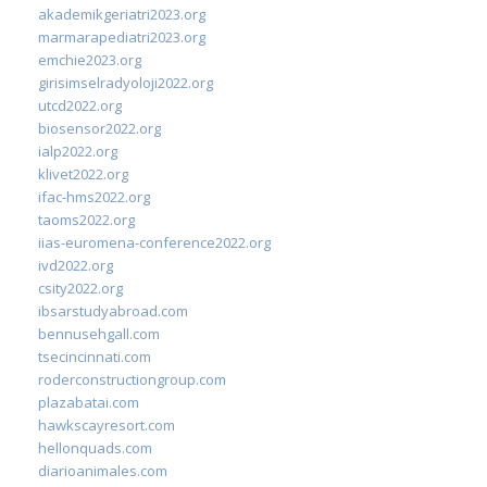
akademikgeriatri2023.org
marmarapediatri2023.org
emchie2023.org
girisimselradyoloji2022.org
utcd2022.org
biosensor2022.org
ialp2022.org
klivet2022.org
ifac-hms2022.org
taoms2022.org
iias-euromena-conference2022.org
ivd2022.org
csity2022.org
ibsarstudyabroad.com
bennusehgall.com
tsecincinnati.com
roderconstructiongroup.com
plazabatai.com
hawkscayresort.com
hellonquads.com
diarioanimales.com