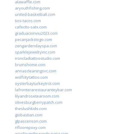
alawaffle.com
aryouthfishing.com
united-basketball.com
tios-tacos.com
cafecito-satx.com
graduacionviu2023.com
pecanjackstogo.com
zengardendayspa.com
sparklejewelryinc.com
ironcladtattoostudio.com
bruinshome.com
annascleaningsvc.com
wolfcitytattoo.com
oysterbayturkeytrot.com
lafronterarestauranteybar.com
lilyandrosetearoom.com
olivesburgberrypatch.com
theslushkids.com
giobastian.com
glpascensori.com
rifloorepoxy.com
woolleymillingandpaving.com