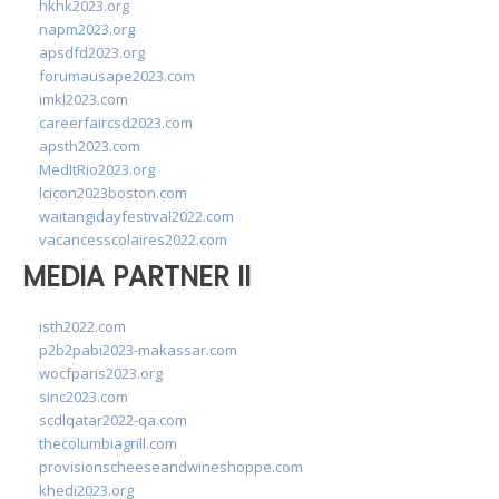
hkhk2023.org
napm2023.org
apsdfd2023.org
forumausape2023.com
imkl2023.com
careerfaircsd2023.com
apsth2023.com
MedItRio2023.org
lcicon2023boston.com
waitangidayfestival2022.com
vacancesscolaires2022.com
MEDIA PARTNER II
isth2022.com
p2b2pabi2023-makassar.com
wocfparis2023.org
sinc2023.com
scdlqatar2022-qa.com
thecolumbiagrill.com
provisionscheeseandwineshoppe.com
khedi2023.org