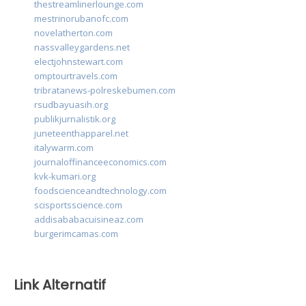
thestreamlinerlounge.com
mestrinorubanofc.com
novelatherton.com
nassvalleygardens.net
electjohnstewart.com
omptourtravels.com
tribratanews-polreskebumen.com
rsudbayuasih.org
publikjurnalistik.org
juneteenthapparel.net
italywarm.com
journaloffinanceeconomics.com
kvk-kumari.org
foodscienceandtechnology.com
scisportsscience.com
addisababacuisineaz.com
burgerimcamas.com
Link Alternatif