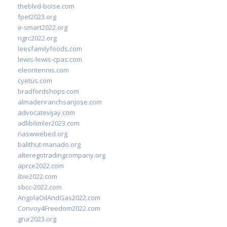
theblvd-boise.com
fpet2023.org
e-smart2022.org
ngrc2022.org
leesfamilyfoods.com
lewis-lewis-cpas.com
eleontennis.com
cyetus.com
bradfordshops.com
almadenranchsanjose.com
advocatevijay.com
adlibilimler2023.com
naswwebed.org
balithut-manado.org
alteregotradingcompany.org
aprce2022.com
ibie2022.com
sbcc-2022.com
AngolaOilAndGas2022.com
Convoy4Freedom2022.com
grur2023.org