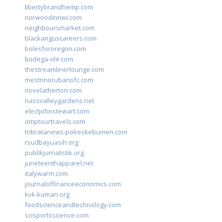
libertybrandhemp.com
norwoodinnwi.com
neighboursmarket.com
blackanguscareers.com
bolesfororegon.com
bodega-ole.com
thestreamlinerlounge.com
mestrinorubanofc.com
novelatherton.com
nassvalleygardens.net
electjohnstewart.com
omptourtravels.com
tribratanews-polreskebumen.com
rsudbayuasih.org
publikjurnalistik.org
juneteenthapparel.net
italywarm.com
journaloffinanceeconomics.com
kvk-kumari.org
foodscienceandtechnology.com
scisportsscience.com