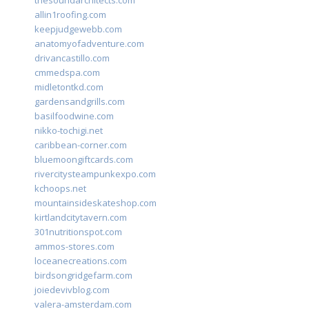
thesoundarchitects.com
allin1roofing.com
keepjudgewebb.com
anatomyofadventure.com
drivancastillo.com
cmmedspa.com
midletontkd.com
gardensandgrills.com
basilfoodwine.com
nikko-tochigi.net
caribbean-corner.com
bluemoongiftcards.com
rivercitysteampunkexpo.com
kchoops.net
mountainsideskateshop.com
kirtlandcitytavern.com
301nutritionspot.com
ammos-stores.com
loceanecreations.com
birdsongridgefarm.com
joiedevivblog.com
valera-amsterdam.com