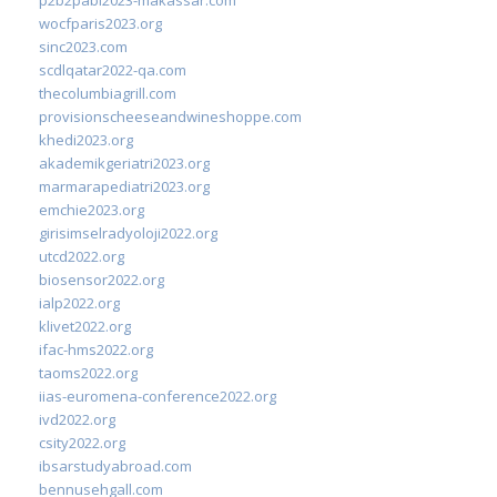
wocfparis2023.org
sinc2023.com
scdlqatar2022-qa.com
thecolumbiagrill.com
provisionscheeseandwineshoppe.com
khedi2023.org
akademikgeriatri2023.org
marmarapediatri2023.org
emchie2023.org
girisimselradyoloji2022.org
utcd2022.org
biosensor2022.org
ialp2022.org
klivet2022.org
ifac-hms2022.org
taoms2022.org
iias-euromena-conference2022.org
ivd2022.org
csity2022.org
ibsarstudyabroad.com
bennusehgall.com