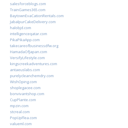
salesforceblogs.com
TrainGames365.com
BaytownEvaCationRentals.com
JabalpurCakeDelivery.com
halobjd.com
intelligenceqatar.com
PikaPikaApp.com
takecareofbusinessdfw.org
HamadaOfJapan.com
VersifyLifestyle.com
kingscreekadventures.com
antaeuslabs.com
purelycleanchemdry.com
WishOping.com
shoplegacee.com
bonvivantshop.com
CupPlante.com
mpzin.com
stcreal.com
PopUpFlea.com
valueml.com