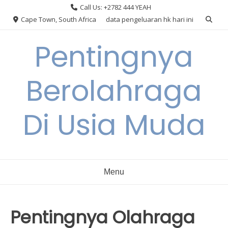
Skip
Call Us: +2782 444 YEAH
to
Cape Town, South Africa
data pengeluaran hk hari ini
content
Pentingnya
Berolahraga
Di Usia Muda
Menu
Pentingnya Olahraga