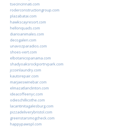
tsecincinnati.com
roderconstructiongroup.com
plazabatai.com
hawkscayresort.com
hellonquads.com
diarioanimales.com
decogaleri.com
unavozparadios.com
shoes-vert.com
elbotanicopanama.com
shadyoaksrockportrvpark.com
jccoinlaundry.com
kautorepair.com
marjaeswinebar.com
elmazatlanclinton.com
ideacoffeenyc.com
odieschillicothe.com
lacantinitagalesburg.com
pizzadeliverybristol.com
greenstarsmogcheck.com
happypawspl.com