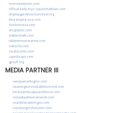
riverviewtennis.com
official-kelly-toys-squishmallows.com
displaygardenonsuncrest.org
bbq-empire-usa.com
feedstoreva.com
drogopets.com
ediblechalk.com
tabletennisnearme.com
oaksofa.com
soultacohtx.com
capishcaps.com
gpsyfl.org
MEDIA PARTNER III
vwrepairarlington.com
cleaningservicebaltimore-md.com
beckslandscapeandfence.com
vistaaltadelveramendi.com
coastlinecateringnc.com
cuesburgershouston.com