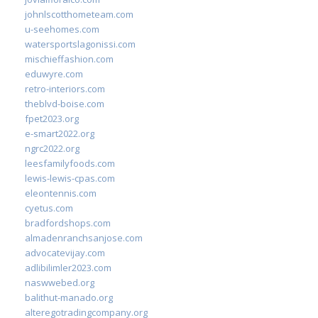
johnlscotthometeam.com
u-seehomes.com
watersportslagonissi.com
mischieffashion.com
eduwyre.com
retro-interiors.com
theblvd-boise.com
fpet2023.org
e-smart2022.org
ngrc2022.org
leesfamilyfoods.com
lewis-lewis-cpas.com
eleontennis.com
cyetus.com
bradfordshops.com
almadenranchsanjose.com
advocatevijay.com
adlibilimler2023.com
naswwebed.org
balithut-manado.org
alteregotradingcompany.org