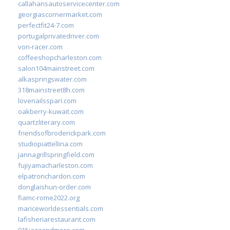
callahansautoservicecenter.com
georgiascornermarket.com
perfectfit24-7.com
portugalprivatedriver.com
von-racer.com
coffeeshopcharleston.com
salon104mainstreet.com
alkaspringswater.com
318mainstreet8h.com
lovenailsspari.com
oakberry-kuwait.com
quartzliterary.com
friendsofbroderickpark.com
studiopiattellina.com
jannagrillspringfield.com
fujiyamacharleston.com
elpatronchardon.com
donglaishun-order.com
fiamc-rome2022.org
mariceworldessentials.com
lafisheriarestaurant.com
915jazzandmore.com