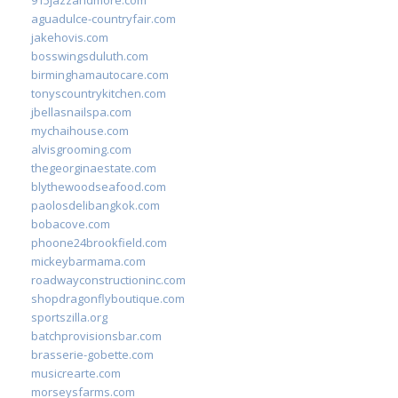
aguadulce-countryfair.com
jakehovis.com
bosswingsduluth.com
birminghamautocare.com
tonyscountrykitchen.com
jbellasnailspa.com
mychaihouse.com
alvisgrooming.com
thegeorginaestate.com
blythewoodseafood.com
paolosdelibangkok.com
bobacove.com
phoone24brookfield.com
mickeybarmama.com
roadwayconstructioninc.com
shopdragonflyboutique.com
sportszilla.org
batchprovisionsbar.com
brasserie-gobette.com
musicrearte.com
morseysfarms.com