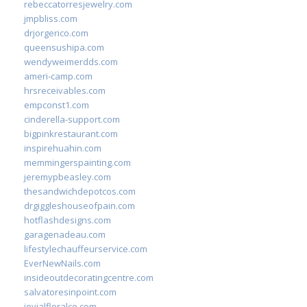
rebeccatorresjewelry.com
jmpbliss.com
drjorgerico.com
queensushipa.com
wendyweimerdds.com
ameri-camp.com
hrsreceivables.com
empconst1.com
cinderella-support.com
bigpinkrestaurant.com
inspirehuahin.com
memmingerspainting.com
jeremypbeasley.com
thesandwichdepotcos.com
drgiggleshouseofpain.com
hotflashdesigns.com
garagenadeau.com
lifestylechauffeurservice.com
EverNewNails.com
insideoutdecoratingcentre.com
salvatoresinpoint.com
jovialfloralco.com