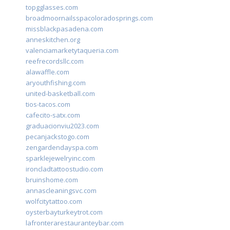
topgglasses.com
broadmoornailsspacoloradosprings.com
missblackpasadena.com
anneskitchen.org
valenciamarketytaqueria.com
reefrecordsllc.com
alawaffle.com
aryouthfishing.com
united-basketball.com
tios-tacos.com
cafecito-satx.com
graduacionviu2023.com
pecanjackstogo.com
zengardendayspa.com
sparklejewelryinc.com
ironcladtattoostudio.com
bruinshome.com
annascleaningsvc.com
wolfcitytattoo.com
oysterbayturkeytrot.com
lafronterarestauranteybar.com