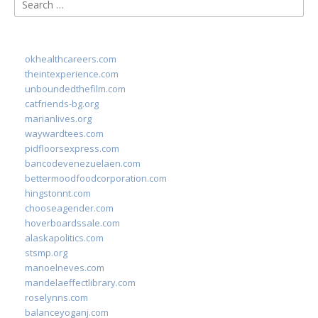
Search
for:
okhealthcareers.com
theintexperience.com
unboundedthefilm.com
catfriends-bg.org
marianlives.org
waywardtees.com
pidfloorsexpress.com
bancodevenezuelaen.com
bettermoodfoodcorporation.com
hingstonnt.com
chooseagender.com
hoverboardssale.com
alaskapolitics.com
stsmp.org
manoelneves.com
mandelaeffectlibrary.com
roselynns.com
balanceyoganj.com