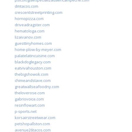
psicologiaespecializadaencampeche.com
dmtacos.com
crescentstreetprinting.com
hornopizza.com
driveadragster.com
hematologa.com
lizaivanov.com
guesttinyhomes.com
home-plow-by-meyer.com
palatelatincuisine.com
blackdoglegacy.com
eatvivahouston.com
thebigshowok.com
chimeandstave.com
greatwallseafoodny.com
theloverose.com
gabriovoice.com
resinflowart.com
p-sports.net
korsairstreetwear.com
petshopallston.com
avenue26tacos.com