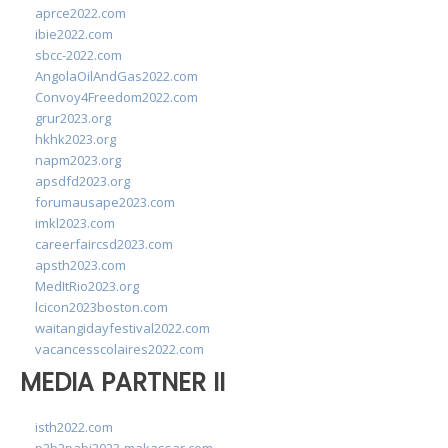
aprce2022.com
ibie2022.com
sbcc-2022.com
AngolaOilAndGas2022.com
Convoy4Freedom2022.com
grur2023.org
hkhk2023.org
napm2023.org
apsdfd2023.org
forumausape2023.com
imkl2023.com
careerfaircsd2023.com
apsth2023.com
MedItRio2023.org
lcicon2023boston.com
waitangidayfestival2022.com
vacancesscolaires2022.com
MEDIA PARTNER II
isth2022.com
p2b2pabi2023-makassar.com