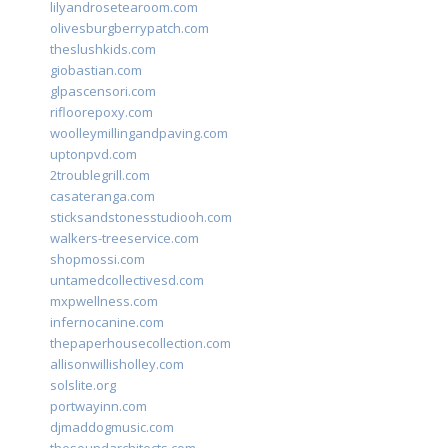
lilyandrosetearoom.com
olivesburgberrypatch.com
theslushkids.com
giobastian.com
glpascensori.com
rifloorepoxy.com
woolleymillingandpaving.com
uptonpvd.com
2troublegrill.com
casateranga.com
sticksandstonesstudiooh.com
walkers-treeservice.com
shopmossi.com
untamedcollectivesd.com
mxpwellness.com
infernocanine.com
thepaperhousecollection.com
allisonwillisholley.com
solslite.org
portwayinn.com
djmaddogmusic.com