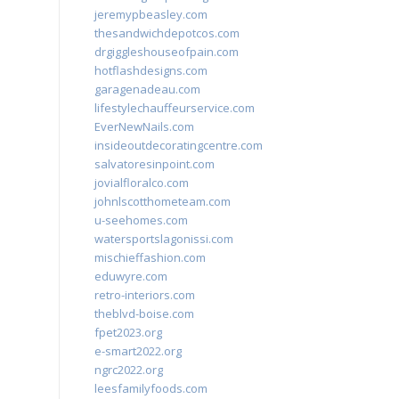
jeremypbeasley.com
thesandwichdepotcos.com
drgiggleshouseofpain.com
hotflashdesigns.com
garagenadeau.com
lifestylechauffeurservice.com
EverNewNails.com
insideoutdecoratingcentre.com
salvatoresinpoint.com
jovialfloralco.com
johnlscotthometeam.com
u-seehomes.com
watersportslagonissi.com
mischieffashion.com
eduwyre.com
retro-interiors.com
theblvd-boise.com
fpet2023.org
e-smart2022.org
ngrc2022.org
leesfamilyfoods.com