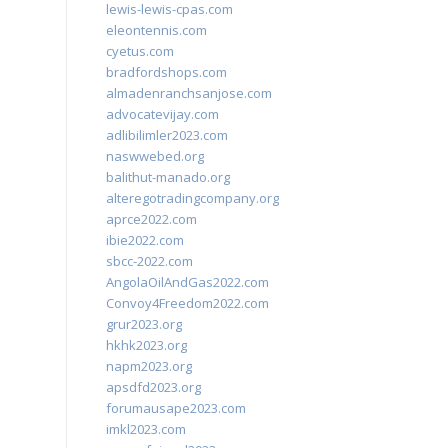
lewis-lewis-cpas.com
eleontennis.com
cyetus.com
bradfordshops.com
almadenranchsanjose.com
advocatevijay.com
adlibilimler2023.com
naswwebed.org
balithut-manado.org
alteregotradingcompany.org
aprce2022.com
ibie2022.com
sbcc-2022.com
AngolaOilAndGas2022.com
Convoy4Freedom2022.com
grur2023.org
hkhk2023.org
napm2023.org
apsdfd2023.org
forumausape2023.com
imkl2023.com