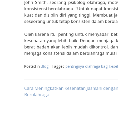
John Smith, seorang psikolog olahraga, mot
konsistensi berolahraga. “Untuk dapat konsis
kuat dan disiplin diri yang tinggi. Membuat
seseorang untuk tetap konsisten dalam berolahr
Oleh karena itu, penting untuk menyadari be
kesehatan yang lebih baik. Dengan menjaga k
berat badan akan lebih mudah dikontrol, dan 
menjaga konsistensi dalam berolahraga mulai
Posted in
Blog
Tagged
pentingnya olahraga bagi kese
Post
Cara Meningkatkan Kesehatan Jasmani dengan
Berolahraga
navigation