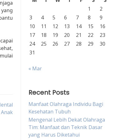
M
T
W
T
F
S
S
njaga
1
2
i yang
3
4
5
6
7
8
9
mbantu
10
11
12
13
14
15
16
17
18
19
20
21
22
23
capai
24
25
26
27
28
29
30
sehat,
31
 mulai
« Mar
Recent Posts
Manfaat Olahraga Individu Bagi
Mental
Kesehatan Tubuh
Anak
Mengenal Lebih Dekat Olahraga
Tim: Manfaat dan Teknik Dasar
yang Harus Diketahui