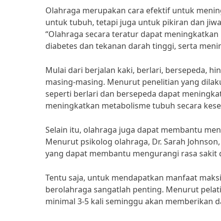
Olahraga merupakan cara efektif untuk menin
untuk tubuh, tetapi juga untuk pikiran dan jiw
“Olahraga secara teratur dapat meningkatkan 
diabetes dan tekanan darah tinggi, serta meni
Mulai dari berjalan kaki, berlari, bersepeda, 
masing-masing. Menurut penelitian yang dilaku
seperti berlari dan bersepeda dapat meningkat
meningkatkan metabolisme tubuh secara kese
Selain itu, olahraga juga dapat membantu me
Menurut psikolog olahraga, Dr. Sarah Johnson
yang dapat membantu mengurangi rasa sakit d
Tentu saja, untuk mendapatkan manfaat maksim
berolahraga sangatlah penting. Menurut pelatih
minimal 3-5 kali seminggu akan memberikan da