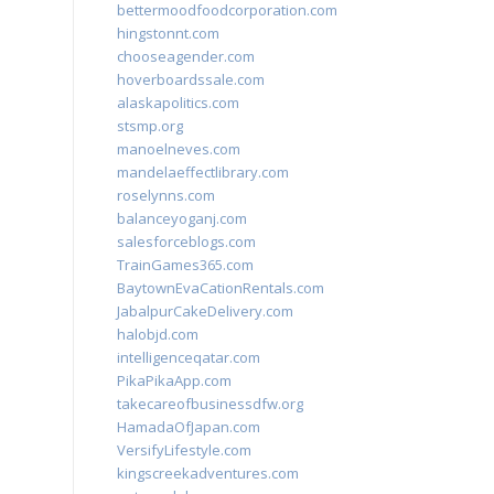
bettermoodfoodcorporation.com
hingstonnt.com
chooseagender.com
hoverboardssale.com
alaskapolitics.com
stsmp.org
manoelneves.com
mandelaeffectlibrary.com
roselynns.com
balanceyoganj.com
salesforceblogs.com
TrainGames365.com
BaytownEvaCationRentals.com
JabalpurCakeDelivery.com
halobjd.com
intelligenceqatar.com
PikaPikaApp.com
takecareofbusinessdfw.org
HamadaOfJapan.com
VersifyLifestyle.com
kingscreekadventures.com