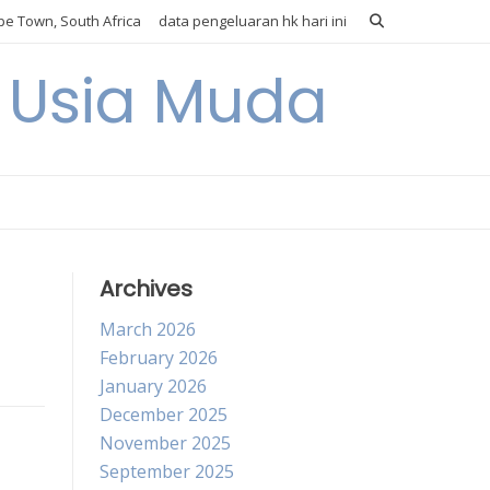
e Town, South Africa
data pengeluaran hk hari ini
i Usia Muda
Archives
March 2026
February 2026
January 2026
December 2025
November 2025
September 2025