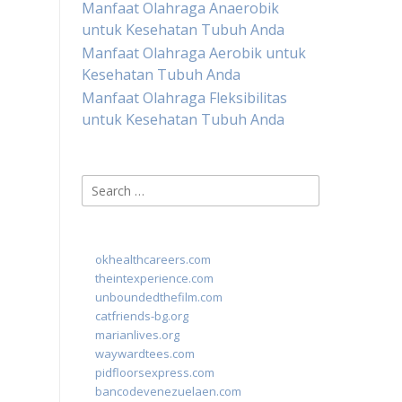
Manfaat Olahraga Anaerobik
untuk Kesehatan Tubuh Anda
Manfaat Olahraga Aerobik untuk
Kesehatan Tubuh Anda
Manfaat Olahraga Fleksibilitas
untuk Kesehatan Tubuh Anda
Search
for:
okhealthcareers.com
theintexperience.com
unboundedthefilm.com
catfriends-bg.org
marianlives.org
waywardtees.com
pidfloorsexpress.com
bancodevenezuelaen.com