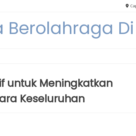
Cap
 Berolahraga D
if untuk Meningkatkan
ara Keseluruhan