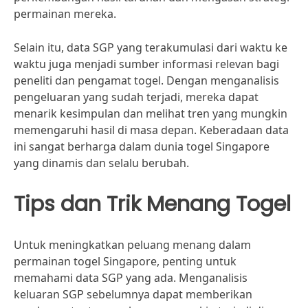
permainan mereka.
Selain itu, data SGP yang terakumulasi dari waktu ke
waktu juga menjadi sumber informasi relevan bagi
peneliti dan pengamat togel. Dengan menganalisis
pengeluaran yang sudah terjadi, mereka dapat
menarik kesimpulan dan melihat tren yang mungkin
memengaruhi hasil di masa depan. Keberadaan data
ini sangat berharga dalam dunia togel Singapore
yang dinamis dan selalu berubah.
Tips dan Trik Menang Togel
Untuk meningkatkan peluang menang dalam
permainan togel Singapore, penting untuk
memahami data SGP yang ada. Menganalisis
keluaran SGP sebelumnya dapat memberikan