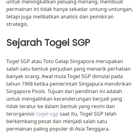
untuk meningkatkan peluang menang, membuat
permainan ini tidak hanya sekadar untung-untungan,
tetapi juga melibatkan analisis dan pemikiran
strategis.
Sejarah Togel SGP
Togel SGP atau Toto Gelap Singapore merupakan
salah satu bentuk perjudian yang menarik perhatian
banyak orang. Awal mula Togel SGP dimulai pada
tahun 1968 ketika pemerintah Singapura mendirikan
Singapore Pools. Tujuan dari pendirian ini adalah
untuk mengalihkan kecenderungan berjudi yang
tidak teratur ke dalam bentuk yang resmi dan
terorganisir.
togel sgp
saat itu, Togel SGP telah
berkembang pesat dan menjadi salah satu
permainan paling populer di Asia Tenggara.