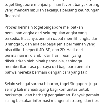
togel Singapore menjadi pilihan favorit banyak orang
yang mencari hiburan sekaligus peluang keuntungan
finansial.
Proses bermain togel Singapore melibatkan
pemilihan angka dari sekumpulan angka yang
tersedia. Biasanya, pemain dapat memilih angka dari
0 hingga 9, dan ada berbagai jenis permainan yang
bisa diikuti, seperti 4D, 3D, dan 2D. Hasil dari
permainan ini diambil dari hasil resmi yang
dikeluarkan oleh pihak pengelola, sehingga
memberikan rasa percaya diri bagi para pemain
bahwa mereka bermain dengan cara yang fair.
Selain sebagai sarana hiburan, togel Singapore juga
sering kali menjadi ajang bagi komunitas untuk
berkumpul dan berbagi pengalaman. Banyak pemain
saling bertukar informasi mengenai strategi dan tips