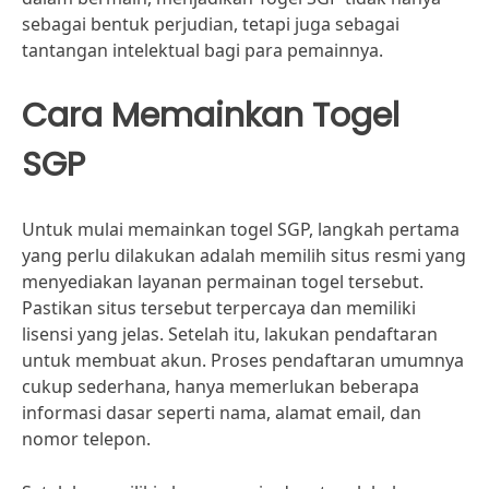
sebagai bentuk perjudian, tetapi juga sebagai
tantangan intelektual bagi para pemainnya.
Cara Memainkan Togel
SGP
Untuk mulai memainkan togel SGP, langkah pertama
yang perlu dilakukan adalah memilih situs resmi yang
menyediakan layanan permainan togel tersebut.
Pastikan situs tersebut terpercaya dan memiliki
lisensi yang jelas. Setelah itu, lakukan pendaftaran
untuk membuat akun. Proses pendaftaran umumnya
cukup sederhana, hanya memerlukan beberapa
informasi dasar seperti nama, alamat email, dan
nomor telepon.