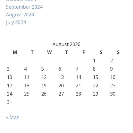
September 2024
August 2024
July 2024
August 2026
M
T
W
T
F
S
S
1
2
3
4
5
6
7
8
9
10
11
12
13
14
15
16
17
18
19
20
21
22
23
24
25
26
27
28
29
30
31
« Mar