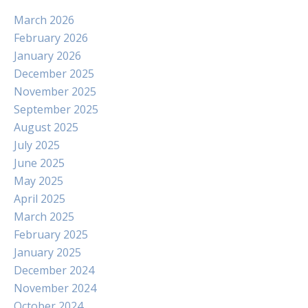
March 2026
February 2026
January 2026
December 2025
November 2025
September 2025
August 2025
July 2025
June 2025
May 2025
April 2025
March 2025
February 2025
January 2025
December 2024
November 2024
October 2024