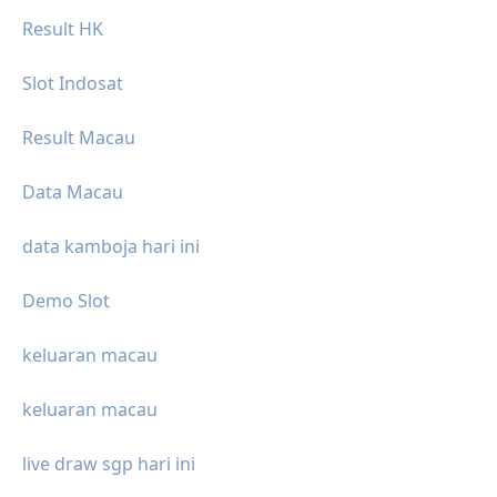
Result HK
Slot Indosat
Result Macau
Data Macau
data kamboja hari ini
Demo Slot
keluaran macau
keluaran macau
live draw sgp hari ini