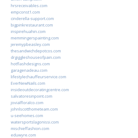
hrsreceivables.com
empconst1.com
cinderella-support.com
bigpinkrestaurant.com
inspirehuahin.com
memmingerspainting.com
jeremypbeasley.com
thesandwichdepotcos.com
drgiggleshouseofpain.com
hotflashdesigns.com
garagenadeau.com
lifestylechauffeurservice.com
EverNewNails.com
insideoutdecoratingcentre.com
salvatoresinpoint.com
jovialfloralco.com
johnlscotthometeam.com
u-seehomes.com
watersportslagonissi.com
mischieffashion.com
eduwyre.com