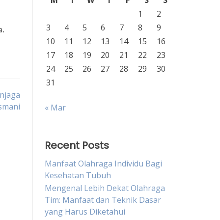
M
T
W
T
F
S
S
1
2
3
4
5
6
7
8
9
a.
10
11
12
13
14
15
16
17
18
19
20
21
22
23
24
25
26
27
28
29
30
31
enjaga
smani
« Mar
Recent Posts
Manfaat Olahraga Individu Bagi
Kesehatan Tubuh
Mengenal Lebih Dekat Olahraga
Tim: Manfaat dan Teknik Dasar
yang Harus Diketahui