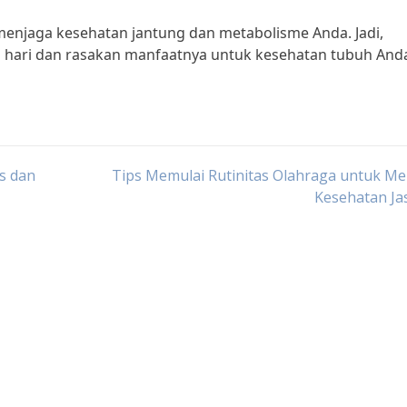
menjaga kesehatan jantung dan metabolisme Anda. Jadi,
i hari dan rasakan manfaatnya untuk kesehatan tubuh And
s dan
Tips Memulai Rutinitas Olahraga untuk M
Kesehatan Ja