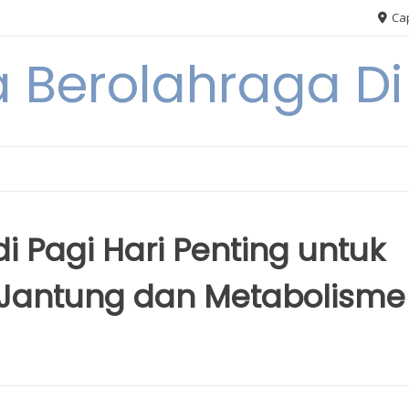
Cap
 Berolahraga D
 Pagi Hari Penting untuk
Jantung dan Metabolisme