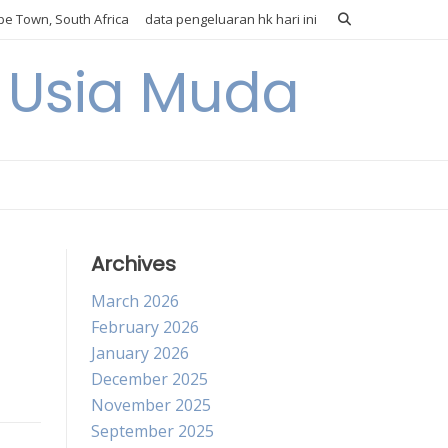
e Town, South Africa
data pengeluaran hk hari ini
i Usia Muda
Archives
March 2026
February 2026
January 2026
December 2025
November 2025
September 2025