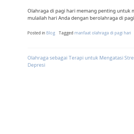
Olahraga di pagi hari memang penting untuk 
mulailah hari Anda dengan berolahraga di pag
Posted in
Blog
Tagged
manfaat olahraga di pagi hari
Post
Olahraga sebagai Terapi untuk Mengatasi Stre
Depresi
navigation