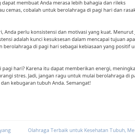
 dapat membuat Anda merasa lebih bahagia dan rileks
atau cemas, cobalah untuk berolahraga di pagi hari dan ras
ri, Anda perlu konsistensi dan motivasi yang kuat. Menurut
istensi adalah kunci kesuksesan dalam mencapai tujuan ap
an berolahraga di pagi hari sebagai kebiasaan yang positif 
i pagi hari? Karena itu dapat memberikan energi, meningk
angi stres. Jadi, jangan ragu untuk mulai berolahraga di p
n dan kebugaran tubuh Anda. Semangat!
 yang
Olahraga Terbaik untuk Kesehatan Tubuh, Me