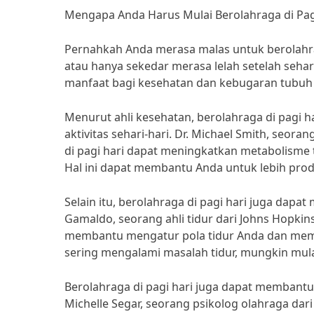
Mengapa Anda Harus Mulai Berolahraga di Pag
Pernahkah Anda merasa malas untuk berolahra
atau hanya sekedar merasa lelah setelah sehari
manfaat bagi kesehatan dan kebugaran tubuh A
Menurut ahli kesehatan, berolahraga di pagi h
aktivitas sehari-hari. Dr. Michael Smith, seo
di pagi hari dapat meningkatkan metabolisme
Hal ini dapat membantu Anda untuk lebih produ
Selain itu, berolahraga di pagi hari juga dapa
Gamaldo, seorang ahli tidur dari Johns Hopkin
membantu mengatur pola tidur Anda dan membua
sering mengalami masalah tidur, mungkin mulai
Berolahraga di pagi hari juga dapat membant
Michelle Segar, seorang psikolog olahraga dari