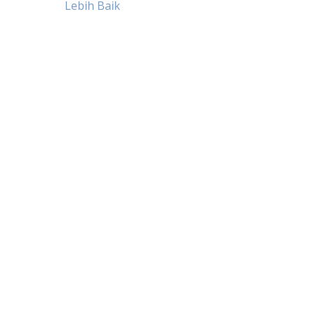
Lebih Baik
navigation