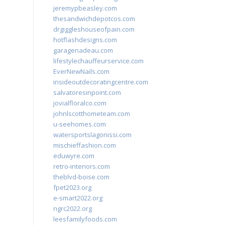
jeremypbeasley.com
thesandwichdepotcos.com
drgiggleshouseofpain.com
hotflashdesigns.com
garagenadeau.com
lifestylechauffeurservice.com
EverNewNails.com
insideoutdecoratingcentre.com
salvatoresinpoint.com
jovialfloralco.com
johnlscotthometeam.com
u-seehomes.com
watersportslagonissi.com
mischieffashion.com
eduwyre.com
retro-interiors.com
theblvd-boise.com
fpet2023.org
e-smart2022.org
ngrc2022.org
leesfamilyfoods.com