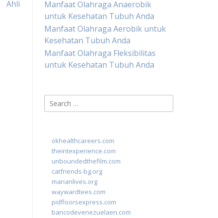
Ahli
Manfaat Olahraga Anaerobik
untuk Kesehatan Tubuh Anda
Manfaat Olahraga Aerobik untuk
Kesehatan Tubuh Anda
Manfaat Olahraga Fleksibilitas
untuk Kesehatan Tubuh Anda
Search
for:
okhealthcareers.com
theintexperience.com
unboundedthefilm.com
catfriends-bg.org
marianlives.org
waywardtees.com
pidfloorsexpress.com
bancodevenezuelaen.com