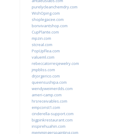
antaeuslabs.com
purelycleanchemdry.com
WishOping.com
shoplegacee.com
bonvivantshop.com
CupPlante.com
mpzin.com
stcreal.com
PopUpFlea.com
valueml.com
rebeccatorresjewelry.com
jmpbliss.com
drjorgerico.com
queensushipa.com
wendyweimerdds.com
ameri-camp.com
hrsreceivables.com
empconst1.com
cinderella-support.com
bigpinkrestaurant.com
inspirehuahin.com
memmingerspainting.com