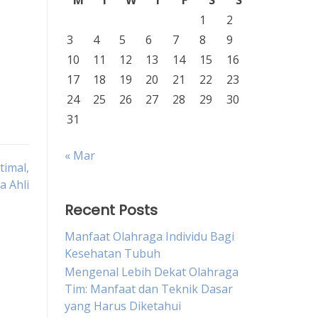
M
T
W
T
F
S
S
1
2
3
4
5
6
7
8
9
10
11
12
13
14
15
16
17
18
19
20
21
22
23
24
25
26
27
28
29
30
31
« Mar
imal,
a Ahli
Recent Posts
Manfaat Olahraga Individu Bagi
Kesehatan Tubuh
Mengenal Lebih Dekat Olahraga
Tim: Manfaat dan Teknik Dasar
yang Harus Diketahui