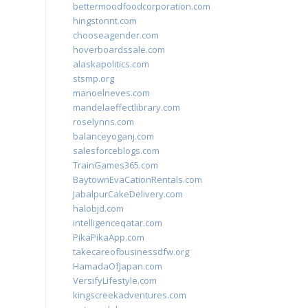
bettermoodfoodcorporation.com
hingstonnt.com
chooseagender.com
hoverboardssale.com
alaskapolitics.com
stsmp.org
manoelneves.com
mandelaeffectlibrary.com
roselynns.com
balanceyoganj.com
salesforceblogs.com
TrainGames365.com
BaytownEvaCationRentals.com
JabalpurCakeDelivery.com
halobjd.com
intelligenceqatar.com
PikaPikaApp.com
takecareofbusinessdfw.org
HamadaOfJapan.com
VersifyLifestyle.com
kingscreekadventures.com