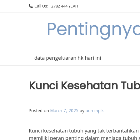
Skip
Call Us: +2782 444 YEAH
to
content
Pentingnya
data pengeluaran hk hari ini
Kunci Kesehatan Tub
Posted on
March 7, 2025
by
adminpik
Kunci kesehatan tubuh yang tak terbantahkan ad
memiliki peran penting dalam menjaga tubuh a