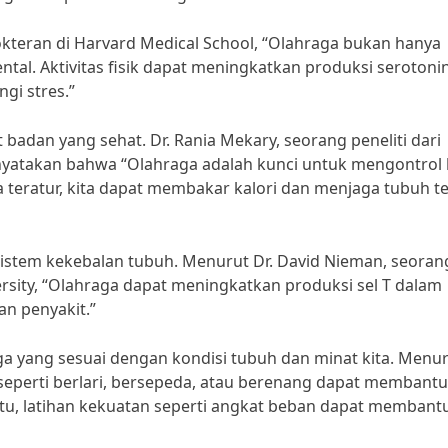
okteran di Harvard Medical School, “Olahraga bukan hanya
ental. Aktivitas fisik dapat meningkatkan produksi serotoni
i stres.”
adan yang sehat. Dr. Rania Mekary, seorang peneliti dari
enyatakan bahwa “Olahraga adalah kunci untuk mengontrol 
a teratur, kita dapat membakar kalori dan menjaga tubuh t
sistem kekebalan tubuh. Menurut Dr. David Nieman, seorang
ersity, “Olahraga dapat meningkatkan produksi sel T dalam
n penyakit.”
aga yang sesuai dengan kondisi tubuh dan minat kita. Menu
 seperti berlari, bersepeda, atau berenang dapat membantu
tu, latihan kekuatan seperti angkat beban dapat membant