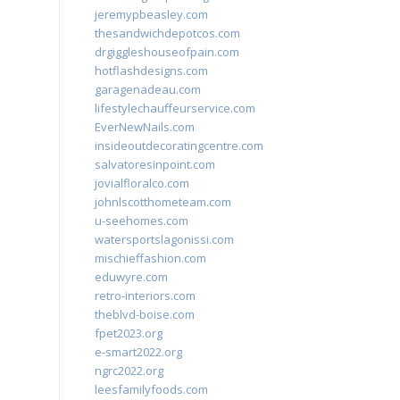
jeremypbeasley.com
thesandwichdepotcos.com
drgiggleshouseofpain.com
hotflashdesigns.com
garagenadeau.com
lifestylechauffeurservice.com
EverNewNails.com
insideoutdecoratingcentre.com
salvatoresinpoint.com
jovialfloralco.com
johnlscotthometeam.com
u-seehomes.com
watersportslagonissi.com
mischieffashion.com
eduwyre.com
retro-interiors.com
theblvd-boise.com
fpet2023.org
e-smart2022.org
ngrc2022.org
leesfamilyfoods.com