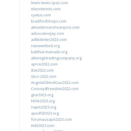
lewis-lewis-cpas.com
eleontennis.com
cyetus.com
bradfordshops.com
almadenranchsanjose.com
advocatevijay.com
adlibilimler2023.com
naswwebed.org
balithut-manado.org
alteregotradingcompany.org
aprce2022.com
ibie2022.com
sbcc-2022.com
AngolaOilAndGas2022.com
Convoy4Freedom2022.com
grur2023.org
hkhk2023.org
napm2023.org
apsdfd2023.org
forumausape2023.com
imkl2023.com