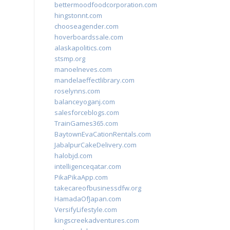
bettermoodfoodcorporation.com
hingstonnt.com
chooseagender.com
hoverboardssale.com
alaskapolitics.com
stsmp.org
manoelneves.com
mandelaeffectlibrary.com
roselynns.com
balanceyoganj.com
salesforceblogs.com
TrainGames365.com
BaytownEvaCationRentals.com
JabalpurCakeDelivery.com
halobjd.com
intelligenceqatar.com
PikaPikaApp.com
takecareofbusinessdfw.org
HamadaOfJapan.com
VersifyLifestyle.com
kingscreekadventures.com