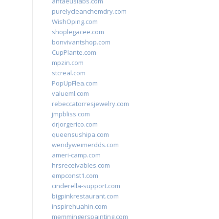
antaeuslabs.com
purelycleanchemdry.com
WishOping.com
shoplegacee.com
bonvivantshop.com
CupPlante.com
mpzin.com
stcreal.com
PopUpFlea.com
valueml.com
rebeccatorresjewelry.com
jmpbliss.com
drjorgerico.com
queensushipa.com
wendyweimerdds.com
ameri-camp.com
hrsreceivables.com
empconst1.com
cinderella-support.com
bigpinkrestaurant.com
inspirehuahin.com
memmingerspainting.com