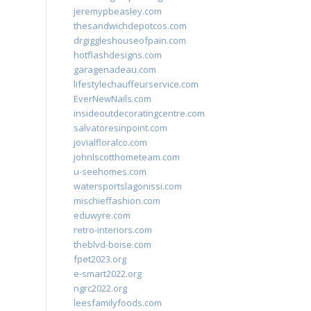
jeremypbeasley.com
thesandwichdepotcos.com
drgiggleshouseofpain.com
hotflashdesigns.com
garagenadeau.com
lifestylechauffeurservice.com
EverNewNails.com
insideoutdecoratingcentre.com
salvatoresinpoint.com
jovialfloralco.com
johnlscotthometeam.com
u-seehomes.com
watersportslagonissi.com
mischieffashion.com
eduwyre.com
retro-interiors.com
theblvd-boise.com
fpet2023.org
e-smart2022.org
ngrc2022.org
leesfamilyfoods.com