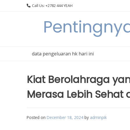
Skip
Call Us: +2782 444 YEAH
to
content
Pentingnya
data pengeluaran hk hari ini
Kiat Berolahraga y
Merasa Lebih Sehat d
Posted on
December 18, 2024
by
adminpik