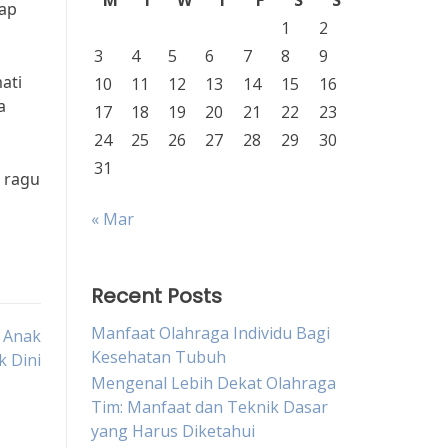
M
T
W
T
F
S
S
iap
1
2
3
4
5
6
7
8
9
ati
10
11
12
13
14
15
16
a
17
18
19
20
21
22
23
24
25
26
27
28
29
30
31
n ragu
« Mar
Recent Posts
Manfaat Olahraga Individu Bagi
 Anak
Kesehatan Tubuh
k Dini
Mengenal Lebih Dekat Olahraga
Tim: Manfaat dan Teknik Dasar
yang Harus Diketahui