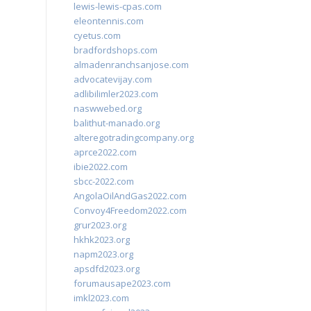
lewis-lewis-cpas.com
eleontennis.com
cyetus.com
bradfordshops.com
almadenranchsanjose.com
advocatevijay.com
adlibilimler2023.com
naswwebed.org
balithut-manado.org
alteregotradingcompany.org
aprce2022.com
ibie2022.com
sbcc-2022.com
AngolaOilAndGas2022.com
Convoy4Freedom2022.com
grur2023.org
hkhk2023.org
napm2023.org
apsdfd2023.org
forumausape2023.com
imkl2023.com