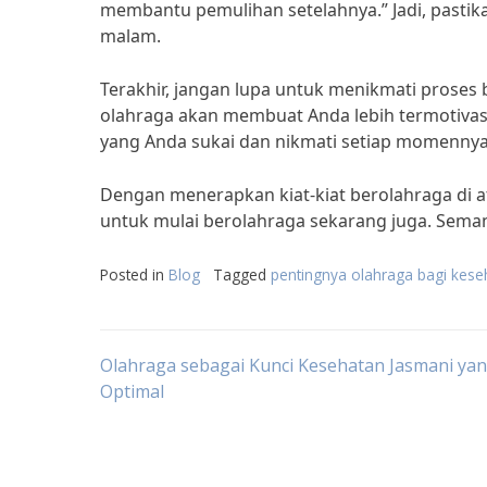
membantu pemulihan setelahnya.” Jadi, pasti
malam.
Terakhir, jangan lupa untuk menikmati proses 
olahraga akan membuat Anda lebih termotivasi 
yang Anda sukai dan nikmati setiap momennya
Dengan menerapkan kiat-kiat berolahraga di at
untuk mulai berolahraga sekarang juga. Sema
Posted in
Blog
Tagged
pentingnya olahraga bagi kese
Post
Olahraga sebagai Kunci Kesehatan Jasmani ya
Optimal
navigation