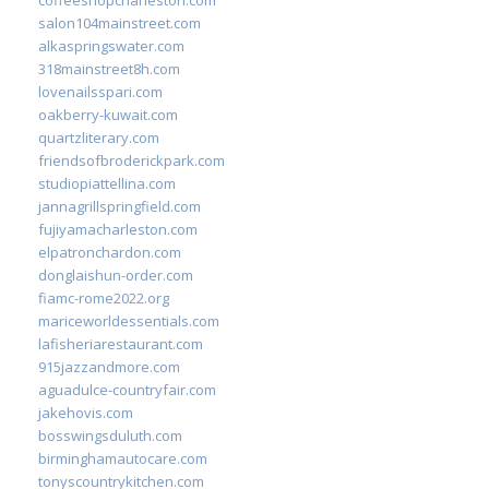
salon104mainstreet.com
alkaspringswater.com
318mainstreet8h.com
lovenailsspari.com
oakberry-kuwait.com
quartzliterary.com
friendsofbroderickpark.com
studiopiattellina.com
jannagrillspringfield.com
fujiyamacharleston.com
elpatronchardon.com
donglaishun-order.com
fiamc-rome2022.org
mariceworldessentials.com
lafisheriarestaurant.com
915jazzandmore.com
aguadulce-countryfair.com
jakehovis.com
bosswingsduluth.com
birminghamautocare.com
tonyscountrykitchen.com