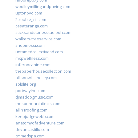
rifloorepoxy.com
woolleymillingandpaving.com
uptonpvd.com
2troublegrill.com
casateranga.com
sticksandstonesstudiooh.com
walkers-treeservice.com
shopmossi.com
untamedcollectivesd.com
mxpwellness.com
infernocanine.com
thepaperhousecollection.com
allisonwillisholley.com
solslite.org
portwayinn.com
djmaddogmusic.com
thesoundarchitects.com
allin1roofing.com
keepjudgewebb.com
anatomyofadventure.com
drivancastillo.com
cmmedspa.com