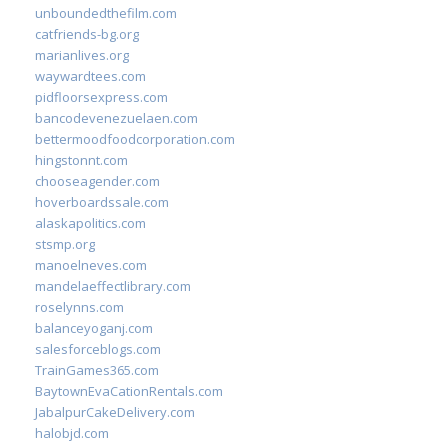
unboundedthefilm.com
catfriends-bg.org
marianlives.org
waywardtees.com
pidfloorsexpress.com
bancodevenezuelaen.com
bettermoodfoodcorporation.com
hingstonnt.com
chooseagender.com
hoverboardssale.com
alaskapolitics.com
stsmp.org
manoelneves.com
mandelaeffectlibrary.com
roselynns.com
balanceyoganj.com
salesforceblogs.com
TrainGames365.com
BaytownEvaCationRentals.com
JabalpurCakeDelivery.com
halobjd.com