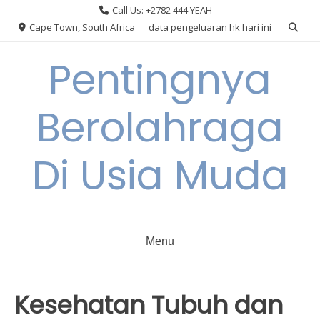
Skip
Call Us: +2782 444 YEAH
to
Cape Town, South Africa
data pengeluaran hk hari ini
content
Pentingnya
Berolahraga
Di Usia Muda
Menu
Kesehatan Tubuh dan