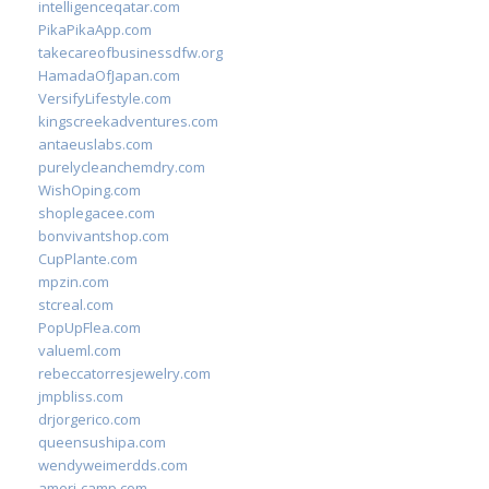
intelligenceqatar.com
PikaPikaApp.com
takecareofbusinessdfw.org
HamadaOfJapan.com
VersifyLifestyle.com
kingscreekadventures.com
antaeuslabs.com
purelycleanchemdry.com
WishOping.com
shoplegacee.com
bonvivantshop.com
CupPlante.com
mpzin.com
stcreal.com
PopUpFlea.com
valueml.com
rebeccatorresjewelry.com
jmpbliss.com
drjorgerico.com
queensushipa.com
wendyweimerdds.com
ameri-camp.com