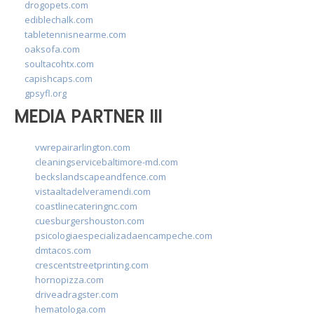
drogopets.com
ediblechalk.com
tabletennisnearme.com
oaksofa.com
soultacohtx.com
capishcaps.com
gpsyfl.org
MEDIA PARTNER III
vwrepairarlington.com
cleaningservicebaltimore-md.com
beckslandscapeandfence.com
vistaaltadelveramendi.com
coastlinecateringnc.com
cuesburgershouston.com
psicologiaespecializadaencampeche.com
dmtacos.com
crescentstreetprinting.com
hornopizza.com
driveadragster.com
hematologa.com