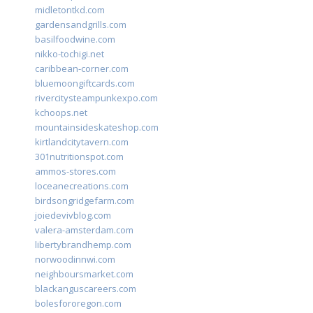
midletontkd.com
gardensandgrills.com
basilfoodwine.com
nikko-tochigi.net
caribbean-corner.com
bluemoongiftcards.com
rivercitysteampunkexpo.com
kchoops.net
mountainsideskateshop.com
kirtlandcitytavern.com
301nutritionspot.com
ammos-stores.com
loceanecreations.com
birdsongridgefarm.com
joiedevivblog.com
valera-amsterdam.com
libertybrandhemp.com
norwoodinnwi.com
neighboursmarket.com
blackanguscareers.com
bolesfororegon.com