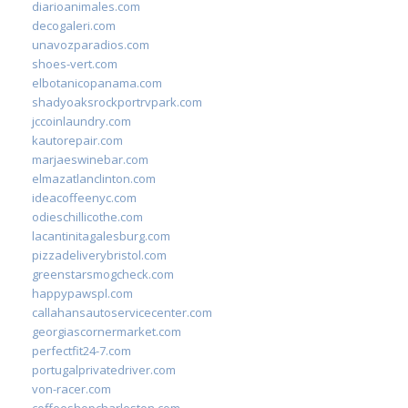
diarioanimales.com
decogaleri.com
unavozparadios.com
shoes-vert.com
elbotanicopanama.com
shadyoaksrockportrvpark.com
jccoinlaundry.com
kautorepair.com
marjaeswinebar.com
elmazatlanclinton.com
ideacoffeenyc.com
odieschillicothe.com
lacantinitagalesburg.com
pizzadeliverybristol.com
greenstarsmogcheck.com
happypawspl.com
callahansautoservicecenter.com
georgiascornermarket.com
perfectfit24-7.com
portugalprivatedriver.com
von-racer.com
coffeeshopcharleston.com