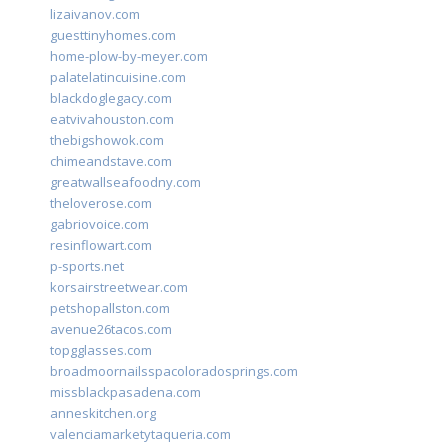
lizaivanov.com
guesttinyhomes.com
home-plow-by-meyer.com
palatelatincuisine.com
blackdoglegacy.com
eatvivahouston.com
thebigshowok.com
chimeandstave.com
greatwallseafoodny.com
theloverose.com
gabriovoice.com
resinflowart.com
p-sports.net
korsairstreetwear.com
petshopallston.com
avenue26tacos.com
topgglasses.com
broadmoornailsspacoloradosprings.com
missblackpasadena.com
anneskitchen.org
valenciamarketytaqueria.com