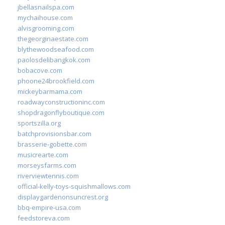
jbellasnailspa.com
mychaihouse.com
alvisgrooming.com
thegeorginaestate.com
blythewoodseafood.com
paolosdelibangkok.com
bobacove.com
phoone24brookfield.com
mickeybarmama.com
roadwayconstructioninc.com
shopdragonflyboutique.com
sportszilla.org
batchprovisionsbar.com
brasserie-gobette.com
musicrearte.com
morseysfarms.com
riverviewtennis.com
official-kelly-toys-squishmallows.com
displaygardenonsuncrest.org
bbq-empire-usa.com
feedstoreva.com