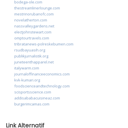
bodega-ole.com
thestreamlinerlounge.com
mestrinorubanofc.com
novelatherton.com
nassvalleygardens.net
electjohnstewart.com
omptourtravels.com
tribratanews-polreskebumen.com
rsudbayuasih.org
publikjurnalistik.org
juneteenthapparel.net
italywarm.com
journaloffinanceeconomics.com
kvk-kumari.org
foodscienceandtechnology.com
scisportsscience.com
addisababacuisineaz.com
burgerimcamas.com
Link Alternatif