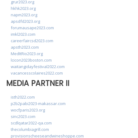
grur2023.org
hkhk2023.org
napm2023.org
apsdfd2023.org
forumausape2023.com
imkl2023.com
careerfaircsd2023.com
apsth2023.com
MedItRio2023.org
lcicon2023boston.com
waitangidayfestival2022.com
vacancesscolaires2022.com
MEDIA PARTNER II
isth2022.com
p2b2pabi2023-makassar.com
wocfparis2023.org
sinc2023.com
scdlqatar2022-qa.com
thecolumbiagrill.com
provisionscheeseandwineshoppe.com