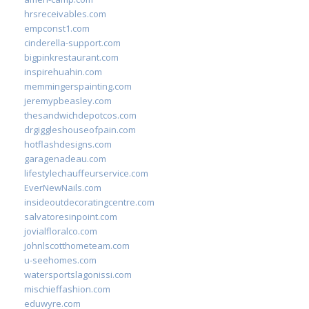
hrsreceivables.com
empconst1.com
cinderella-support.com
bigpinkrestaurant.com
inspirehuahin.com
memmingerspainting.com
jeremypbeasley.com
thesandwichdepotcos.com
drgiggleshouseofpain.com
hotflashdesigns.com
garagenadeau.com
lifestylechauffeurservice.com
EverNewNails.com
insideoutdecoratingcentre.com
salvatoresinpoint.com
jovialfloralco.com
johnlscotthometeam.com
u-seehomes.com
watersportslagonissi.com
mischieffashion.com
eduwyre.com