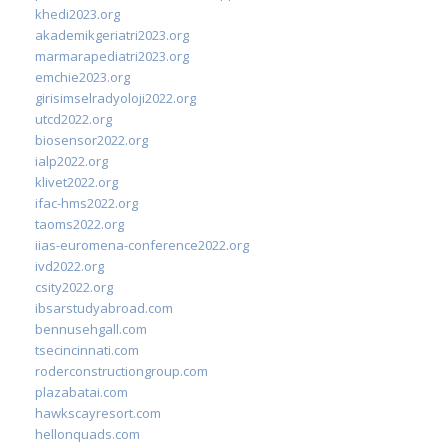
khedi2023.org
akademikgeriatri2023.org
marmarapediatri2023.org
emchie2023.org
girisimselradyoloji2022.org
utcd2022.org
biosensor2022.org
ialp2022.org
klivet2022.org
ifac-hms2022.org
taoms2022.org
iias-euromena-conference2022.org
ivd2022.org
csity2022.org
ibsarstudyabroad.com
bennusehgall.com
tsecincinnati.com
roderconstructiongroup.com
plazabatai.com
hawkscayresort.com
hellonquads.com