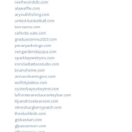
reefrecordsllc.com
alawaffle.com
aryouthfishing.com
united-basketball.com
tios-tacos.com
cafecito-satx.com
graduacionviu2023.com
pecanjackstogo.com
zengardendayspa.com
sparklejewelryinc.com
ironcladtattoostudio.com
bruinshome.com
annascleaningsvc.com
wolfcitytattoo.com
oysterbayturkeytrot.com
lafronterarestauranteybar.com
lilyandrosetearoom.com
olivesburgberrypatch.com
theslushkids.com
giobastian.com
glpascensori.com