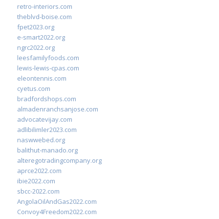
retro-interiors.com
theblvd-boise.com
fpet2023.org
e-smart2022.org
ngrc2022.org
leesfamilyfoods.com
lewis-lewis-cpas.com
eleontennis.com
cyetus.com
bradfordshops.com
almadenranchsanjose.com
advocatevijay.com
adlibilimler2023.com
naswwebed.org
balithut-manado.org
alteregotradingcompany.org
aprce2022.com
ibie2022.com
sbcc-2022.com
AngolaOilAndGas2022.com
Convoy4Freedom2022.com