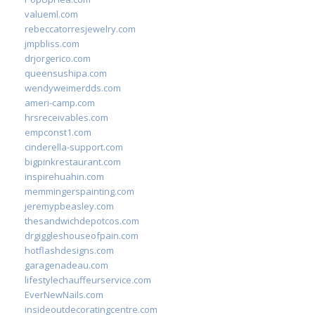
valueml.com
rebeccatorresjewelry.com
jmpbliss.com
drjorgerico.com
queensushipa.com
wendyweimerdds.com
ameri-camp.com
hrsreceivables.com
empconst1.com
cinderella-support.com
bigpinkrestaurant.com
inspirehuahin.com
memmingerspainting.com
jeremypbeasley.com
thesandwichdepotcos.com
drgiggleshouseofpain.com
hotflashdesigns.com
garagenadeau.com
lifestylechauffeurservice.com
EverNewNails.com
insideoutdecoratingcentre.com