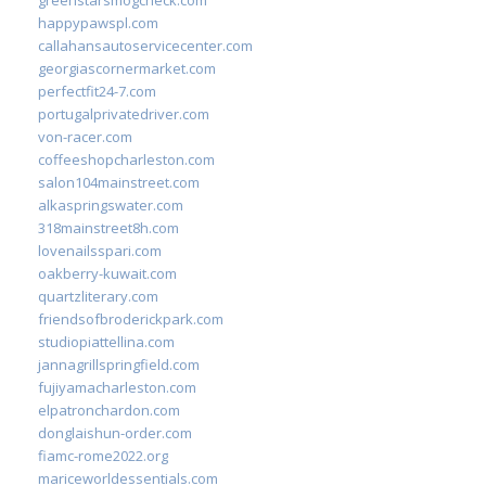
happypawspl.com
callahansautoservicecenter.com
georgiascornermarket.com
perfectfit24-7.com
portugalprivatedriver.com
von-racer.com
coffeeshopcharleston.com
salon104mainstreet.com
alkaspringswater.com
318mainstreet8h.com
lovenailsspari.com
oakberry-kuwait.com
quartzliterary.com
friendsofbroderickpark.com
studiopiattellina.com
jannagrillspringfield.com
fujiyamacharleston.com
elpatronchardon.com
donglaishun-order.com
fiamc-rome2022.org
mariceworldessentials.com