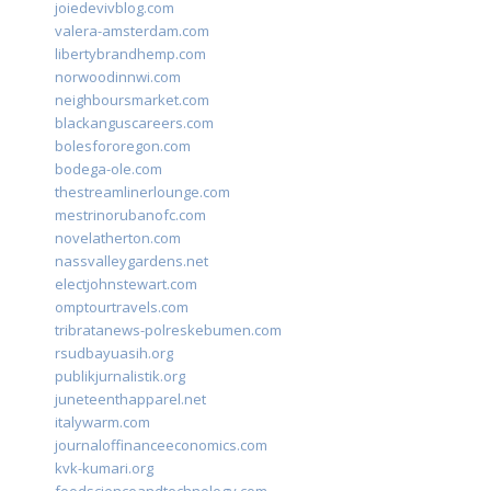
joiedevivblog.com
valera-amsterdam.com
libertybrandhemp.com
norwoodinnwi.com
neighboursmarket.com
blackanguscareers.com
bolesfororegon.com
bodega-ole.com
thestreamlinerlounge.com
mestrinorubanofc.com
novelatherton.com
nassvalleygardens.net
electjohnstewart.com
omptourtravels.com
tribratanews-polreskebumen.com
rsudbayuasih.org
publikjurnalistik.org
juneteenthapparel.net
italywarm.com
journaloffinanceeconomics.com
kvk-kumari.org