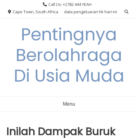
Skip
Call Us: +2782 444 YEAH
to
Cape Town, South Africa
data pengeluaran hk hari ini
content
Pentingnya
Berolahraga
Di Usia Muda
Menu
Inilah Dampak Buruk