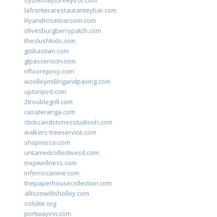
oysterbayturkeytrot.com
lafronterarestauranteybar.com
lilyandrosetearoom.com
olivesburgberrypatch.com
theslushkids.com
giobastian.com
glpascensori.com
rifloorepoxy.com
woolleymillingandpaving.com
uptonpvd.com
2troublegrill.com
casateranga.com
sticksandstonesstudiooh.com
walkers-treeservice.com
shopmossi.com
untamedcollectivesd.com
mxpwellness.com
infernocanine.com
thepaperhousecollection.com
allisonwillisholley.com
solslite.org
portwayinn.com