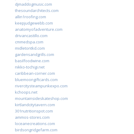
djmaddogmusic.com
thesoundarchitects.com
allin1roofing.com
keepjudgewebb.com
anatomyofadventure.com
drivancastillo.com
cmmedspa.com
midletontkd.com
gardensandgrills.com
basilfoodwine.com
nikko-tochigi.net
caribbean-corner.com
bluemoongiftcards.com
rivercitysteampunkexpo.com
kchoops.net
mountainsideskateshop.com
kirtlandcitytavern.com
301nutritionspot.com
ammos-stores.com
loceanecreations.com
birdsongridgefarm.com