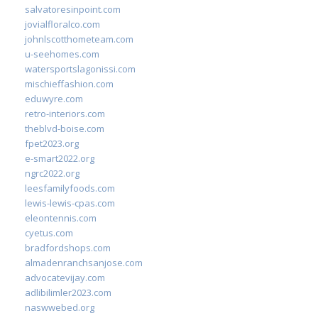
salvatoresinpoint.com
jovialfloralco.com
johnlscotthometeam.com
u-seehomes.com
watersportslagonissi.com
mischieffashion.com
eduwyre.com
retro-interiors.com
theblvd-boise.com
fpet2023.org
e-smart2022.org
ngrc2022.org
leesfamilyfoods.com
lewis-lewis-cpas.com
eleontennis.com
cyetus.com
bradfordshops.com
almadenranchsanjose.com
advocatevijay.com
adlibilimler2023.com
naswwebed.org