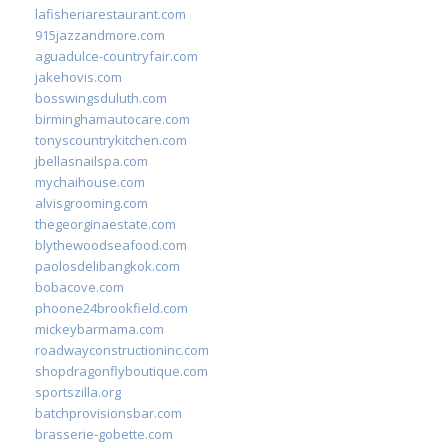
lafisheriarestaurant.com
915jazzandmore.com
aguadulce-countryfair.com
jakehovis.com
bosswingsduluth.com
birminghamautocare.com
tonyscountrykitchen.com
jbellasnailspa.com
mychaihouse.com
alvisgrooming.com
thegeorginaestate.com
blythewoodseafood.com
paolosdelibangkok.com
bobacove.com
phoone24brookfield.com
mickeybarmama.com
roadwayconstructioninc.com
shopdragonflyboutique.com
sportszilla.org
batchprovisionsbar.com
brasserie-gobette.com