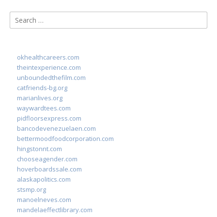
Search
for:
okhealthcareers.com
theintexperience.com
unboundedthefilm.com
catfriends-bg.org
marianlives.org
waywardtees.com
pidfloorsexpress.com
bancodevenezuelaen.com
bettermoodfoodcorporation.com
hingstonnt.com
chooseagender.com
hoverboardssale.com
alaskapolitics.com
stsmp.org
manoelneves.com
mandelaeffectlibrary.com