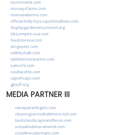
musicrearte.com
morseysfarms.com
riverviewtennis.com
official-kelly-toys-squishmallows.com
displaygardenonsuncrest.org
bbq-empire-usa.com
feedstoreva.com
drogopets.com
ediblechalk.com
tabletennisnearme.com
oaksofa.com
soultacohtx.com
capishcaps.com
gpsyfl.org
MEDIA PARTNER III
vwrepairarlington.com
cleaningservicebaltimore-md.com
beckslandscapeandfence.com
vistaaltadelveramendi.com
coastlinecateringnc.com