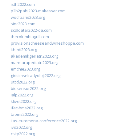
isth2022.com
p2b2pabi2023-makassar.com
wocfparis2023.org
sinc2023.com
scdlqatar2022-qa.com
thecolumbiagrill.com
provisionscheeseandwineshoppe.com
khedi2023.org
akademikgeriatri2023.org
marmarapediatri2023.org
emchie2023.org
girisimselradyoloji2022.org
utcd2022.org
biosensor2022.org
ialp2022.org
klivet2022.org
ifac-hms2022.org
taoms2022.org
iias-euromena-conference2022.org
ivd2022.org
csity2022.org