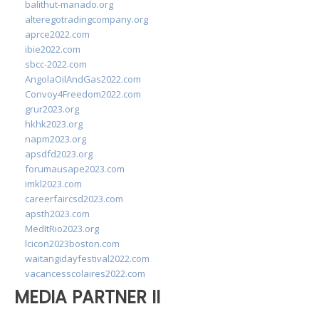
balithut-manado.org
alteregotradingcompany.org
aprce2022.com
ibie2022.com
sbcc-2022.com
AngolaOilAndGas2022.com
Convoy4Freedom2022.com
grur2023.org
hkhk2023.org
napm2023.org
apsdfd2023.org
forumausape2023.com
imkl2023.com
careerfaircsd2023.com
apsth2023.com
MedItRio2023.org
lcicon2023boston.com
waitangidayfestival2022.com
vacancesscolaires2022.com
MEDIA PARTNER II