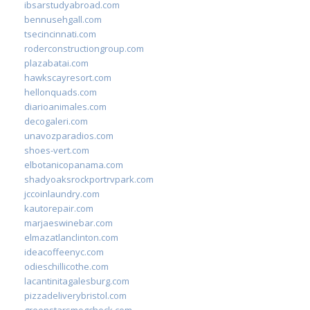
ibsarstudyabroad.com
bennusehgall.com
tsecincinnati.com
roderconstructiongroup.com
plazabatai.com
hawkscayresort.com
hellonquads.com
diarioanimales.com
decogaleri.com
unavozparadios.com
shoes-vert.com
elbotanicopanama.com
shadyoaksrockportrvpark.com
jccoinlaundry.com
kautorepair.com
marjaeswinebar.com
elmazatlanclinton.com
ideacoffeenyc.com
odieschillicothe.com
lacantinitagalesburg.com
pizzadeliverybristol.com
greenstarsmogcheck.com