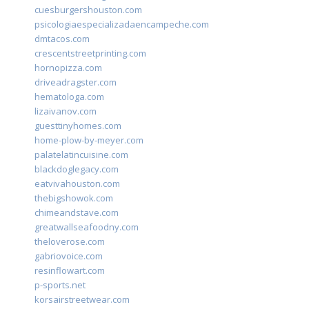
cuesburgershouston.com
psicologiaespecializadaencampeche.com
dmtacos.com
crescentstreetprinting.com
hornopizza.com
driveadragster.com
hematologa.com
lizaivanov.com
guesttinyhomes.com
home-plow-by-meyer.com
palatelatincuisine.com
blackdoglegacy.com
eatvivahouston.com
thebigshowok.com
chimeandstave.com
greatwallseafoodny.com
theloverose.com
gabriovoice.com
resinflowart.com
p-sports.net
korsairstreetwear.com