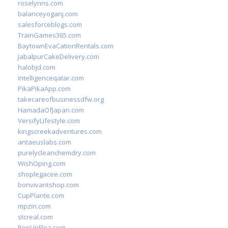
roselynns.com
balanceyoganj.com
salesforceblogs.com
TrainGames365.com
BaytownEvaCationRentals.com
JabalpurCakeDelivery.com
halobjd.com
intelligenceqatar.com
PikaPikaApp.com
takecareofbusinessdfw.org
HamadaOfJapan.com
VersifyLifestyle.com
kingscreekadventures.com
antaeuslabs.com
purelycleanchemdry.com
WishOping.com
shoplegacee.com
bonvivantshop.com
CupPlante.com
mpzin.com
stcreal.com
PopUpFlea.com