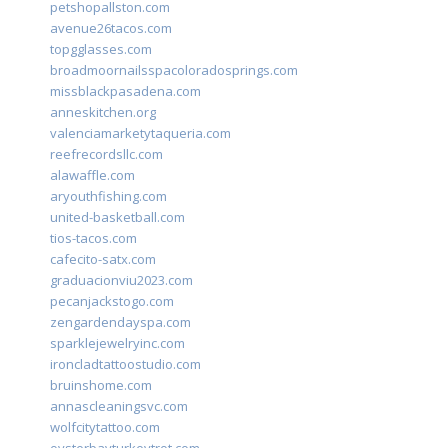
petshopallston.com
avenue26tacos.com
topgglasses.com
broadmoornailsspacoloradosprings.com
missblackpasadena.com
anneskitchen.org
valenciamarketytaqueria.com
reefrecordsllc.com
alawaffle.com
aryouthfishing.com
united-basketball.com
tios-tacos.com
cafecito-satx.com
graduacionviu2023.com
pecanjackstogo.com
zengardendayspa.com
sparklejewelryinc.com
ironcladtattoostudio.com
bruinshome.com
annascleaningsvc.com
wolfcitytattoo.com