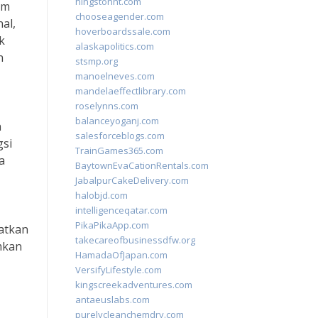
hingstonnt.com
am
chooseagender.com
al,
hoverboardssale.com
k
alaskapolitics.com
n
stsmp.org
manoelneves.com
mandelaeffectlibrary.com
roselynns.com
balanceyoganj.com
n
salesforceblogs.com
gsi
TrainGames365.com
a
BaytownEvaCationRentals.com
JabalpurCakeDelivery.com
halobjd.com
intelligenceqatar.com
PikaPikaApp.com
batkan
takecareofbusinessdfw.org
mkan
HamadaOfJapan.com
VersifyLifestyle.com
kingscreekadventures.com
antaeuslabs.com
purelycleanchemdry.com