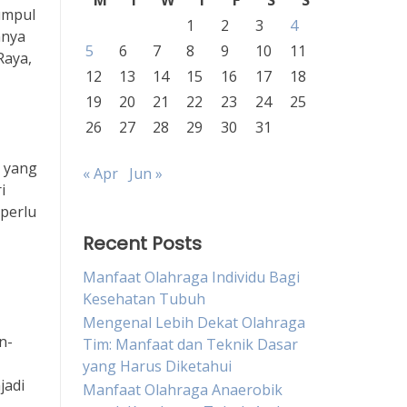
M
T
W
T
F
S
S
umpul
1
2
3
4
nnya
5
6
7
8
9
10
11
Raya,
12
13
14
15
16
17
18
19
20
21
22
23
24
25
26
27
28
29
30
31
u yang
« Apr
Jun »
i
perlu
Recent Posts
Manfaat Olahraga Individu Bagi
Kesehatan Tubuh
Mengenal Lebih Dekat Olahraga
n-
Tim: Manfaat dan Teknik Dasar
yang Harus Diketahui
jadi
Manfaat Olahraga Anaerobik