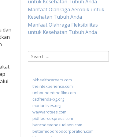
untuk Kesehatan Tubuh Anda
Manfaat Olahraga Aerobik untuk
Kesehatan Tubuh Anda
Manfaat Olahraga Fleksibilitas
a dan
untuk Kesehatan Tubuh Anda
tkan
n
Search
for:
rakat
iap
okhealthcareers.com
alui
theintexperience.com
unboundedthefilm.com
catfriends-bg.org
marianlives.org
waywardtees.com
pidfloorsexpress.com
bancodevenezuelaen.com
bettermoodfoodcorporation.com