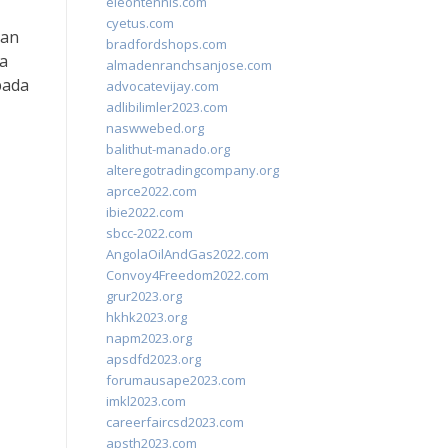
eleontennis.com
cyetus.com
kan
bradfordshops.com
a
almadenranchsanjose.com
pada
advocatevijay.com
adlibilimler2023.com
naswwebed.org
balithut-manado.org
alteregotradingcompany.org
aprce2022.com
ibie2022.com
sbcc-2022.com
AngolaOilAndGas2022.com
Convoy4Freedom2022.com
grur2023.org
hkhk2023.org
napm2023.org
apsdfd2023.org
forumausape2023.com
imkl2023.com
careerfaircsd2023.com
apsth2023.com