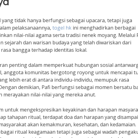
ya
 yang tidak hanya berfungsi sebagai upacara, tetapi juga
 Dalam pelaksanaannya,
togel hk
ini menghadirkan berbagai
an nilai-nilai agama serta tradisi nenek moyang. Melalui P
sejarah dan warisan budaya yang telah diwariskan dari
asa bangga terhadap identitas lokal.
 peran penting dalam memperkuat hubungan sosial antarwarg
al, anggota komunitas bergotong royong untuk mencapai t
ang lebih erat di antara individu-individu, memupuk rasa
l. Dengan demikian, Pafi berfungsi sebagai momen bersatu b
merayakan nilai-nilai yang mereka anut.
dium untuk mengekspresikan keyakinan dan harapan masyara
iap tahapan ritual, terdapat doa dan harapan yang disampa
masyarakat akan kemakmuran, kesehatan, dan kedamaian.
sebagai ritual keagamaan tetapi juga sebagai wadah pengak