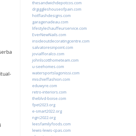
thesandwichdepotcos.com
drgiggleshouseofpain.com
hotflashdesigns.com
garagenadeau.com
lifestylechauffeurservice.com
EverNewNails.com
insideoutdecoratingcentre.com
salvatoresinpoint.com
serba
jovialfloralco.com
johnlscotthometeam.com
u-seehomes.com
watersportslagonissi.com
tual-
mischieffashion.com
eduwyre.com
retro-interiors.com
theblvd-boise.com
fpet2023.org
e-smart2022.org
ngrc2022.org
leesfamilyfoods.com
i
lewis-lewis-cpas.com