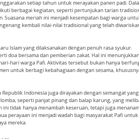
selenggarakan setiap tahun untuk merayakan panen padi. Dal
kuti berbagai kegiatan, seperti pertunjukan tarian tradision
. Suasana meriah ini menjadi kesempatan bagi warga untu
nang kembali nilai-nilai tradisional yang telah diwariska
 Baru Islam yang dilaksanakan dengan penuh rasa syukur.
erti doa bersama dan pemberian zakat. Hal ini menunjukka
i-hari warga Pafi. Aktivitas tersebut bukan hanya berfun
momen untuk berbagi kebahagiaan dengan sesama, khususny
n Republik Indonesia juga dirayakan dengan semangat yang
i lomba, seperti panjat pinang dan balap karung, yang meli
n ini tidak hanya menambah keseruan, tetapi juga menana
mua perayaan ini menjadi wadah bagi masyarakat Pafi untuk
aya mereka.