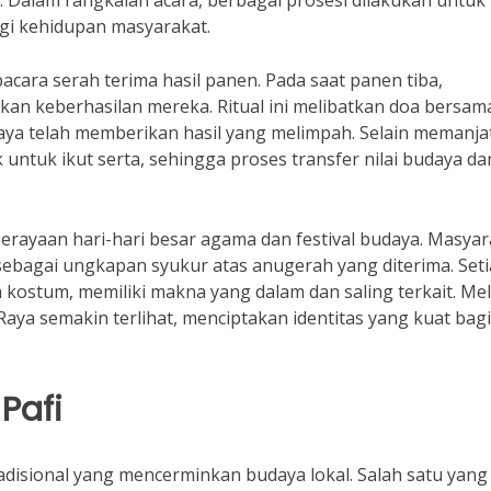
 Dalam rangkaian acara, berbagai prosesi dilakukan untuk
i kehidupan masyarakat.
pacara serah terima hasil panen. Pada saat panen tiba,
an keberhasilan mereka. Ritual ini melibatkan doa bersam
a telah memberikan hasil yang melimpah. Selain memanja
ntuk ikut serta, sehingga proses transfer nilai budaya da
 perayaan hari-hari besar agama dan festival budaya. Masya
sebagai ungkapan syukur atas anugerah yang diterima. Set
a kostum, memiliki makna yang dalam dan saling terkait. Mel
 Raya semakin terlihat, menciptakan identitas yang kuat bagi
Pafi
radisional yang mencerminkan budaya lokal. Salah satu yang