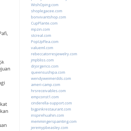
WishOping.com
shoplegacee.com
bonvivantshop.com
CupPlante.com
mpzin.com
afi,
stcreal.com
PopUpFlea.com
valueml.com
rebeccatorresjewelry.com
jmpbliss.com
a.
drjorgerico.com
ujuan
queensushipa.com
wendyweimerdds.com
agi
ameri-camp.com
hrsreceivables.com
empconst1.com
cinderella-support.com
kat
bigpinkrestaurant.com
ikan
inspirehuahin.com
memmingerspainting.com
uan
jeremypbeasley.com