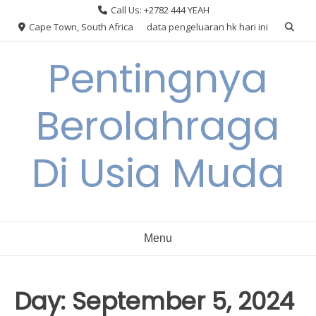
Skip
Call Us: +2782 444 YEAH
to
Cape Town, South Africa
data pengeluaran hk hari ini
content
Pentingnya
Berolahraga
Di Usia Muda
Menu
Day:
September 5, 2024