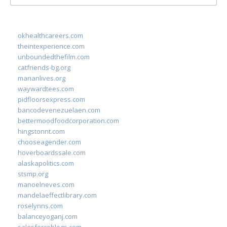
for:
okhealthcareers.com
theintexperience.com
unboundedthefilm.com
catfriends-bg.org
marianlives.org
waywardtees.com
pidfloorsexpress.com
bancodevenezuelaen.com
bettermoodfoodcorporation.com
hingstonnt.com
chooseagender.com
hoverboardssale.com
alaskapolitics.com
stsmp.org
manoelneves.com
mandelaeffectlibrary.com
roselynns.com
balanceyoganj.com