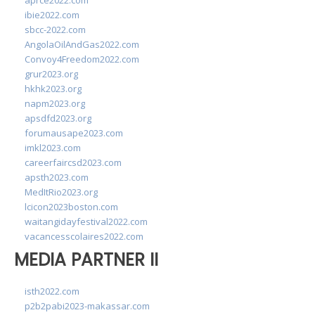
aprce2022.com
ibie2022.com
sbcc-2022.com
AngolaOilAndGas2022.com
Convoy4Freedom2022.com
grur2023.org
hkhk2023.org
napm2023.org
apsdfd2023.org
forumausape2023.com
imkl2023.com
careerfaircsd2023.com
apsth2023.com
MedItRio2023.org
lcicon2023boston.com
waitangidayfestival2022.com
vacancesscolaires2022.com
MEDIA PARTNER II
isth2022.com
p2b2pabi2023-makassar.com