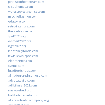
johnlscotthometeam.com
u-seehomes.com
watersportslagonissi.com
mischieffashion.com
eduwyre.com
retro-interiors.com
theblvd-boise.com
fpet2023.org
e-smart2022.org
ngrc2022.org
leesfamilyfoods.com
lewis-lewis-cpas.com
eleontennis.com
cyetus.com
bradfordshops.com
almadenranchsanjose.com
advocatevijay.com
adlibilimler2023.com
naswwebed.org
balithut-manado.org
alteregotradingcompany.org