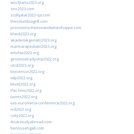
wocfparis2023.org
sinc2023.com
scdlqatar2022-qa.com
thecolumbiagrill.com
provisionscheeseandwineshoppe.com
khedi2023.org
akademikgeriatri2023.org
marmarapediatri2023.org
emchie2023.org
girisimselradyoloji2022.org
utcd2022.org
biosensor2022.org
ialp2022.org
klivet2022.org
ifac-hms2022.org
taoms2022.org
iias-euromena-conference2022.org
ivd2022.org
csity2022.org
ibsarstudyabroad.com
bennusehgall.com