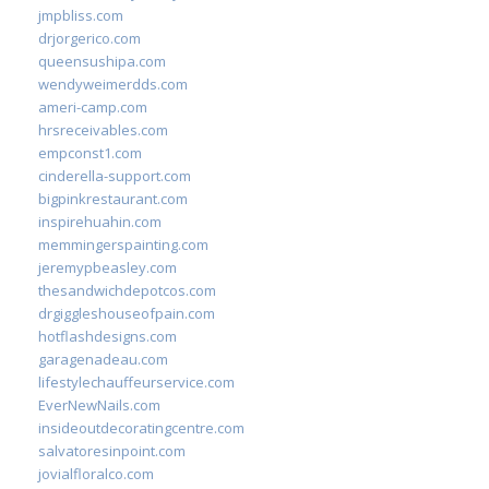
jmpbliss.com
drjorgerico.com
queensushipa.com
wendyweimerdds.com
ameri-camp.com
hrsreceivables.com
empconst1.com
cinderella-support.com
bigpinkrestaurant.com
inspirehuahin.com
memmingerspainting.com
jeremypbeasley.com
thesandwichdepotcos.com
drgiggleshouseofpain.com
hotflashdesigns.com
garagenadeau.com
lifestylechauffeurservice.com
EverNewNails.com
insideoutdecoratingcentre.com
salvatoresinpoint.com
jovialfloralco.com