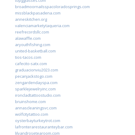
topgglasses.com
broadmoornailsspacoloradosprings.com
missblackpasadena.com
anneskitchen.org
valenciamarketytaqueria.com
reefrecordsllc.com
alawaffle.com
aryouthfishing.com
united-basketball.com
tios-tacos.com
cafecito-satx.com
graduacionviu2023.com
pecanjackstogo.com
zengardendayspa.com
sparklejewelryinc.com
ironcladtattoostudio.com
bruinshome.com
annascleaningsvc.com
wolfcitytattoo.com
oysterbayturkeytrot.com
lafronterarestauranteybar.com
lilyandrosetearoom.com