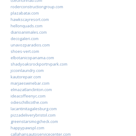
tsecincinnati.com
roderconstructiongroup.com
plazabatai.com
hawkscayresort.com
hellonquads.com
diarioanimales.com
decogaleri.com
unavozparadios.com
shoes-vert.com
elbotanicopanama.com
shadyoaksrockportrvpark.com
jccoinlaundry.com
kautorepair.com
marjaeswinebar.com
elmazatlanclinton.com
ideacoffeenyc.com
odieschillicothe.com
lacantinitagalesburg.com
pizzadeliverybristol.com
greenstarsmogcheck.com
happypawspl.com
callahansautoservicecenter.com