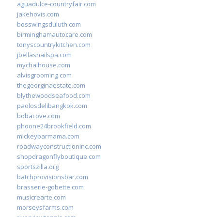
aguadulce-countryfair.com
jakehovis.com
bosswingsduluth.com
birminghamautocare.com
tonyscountrykitchen.com
jbellasnailspa.com
mychaihouse.com
alvisgrooming.com
thegeorginaestate.com
blythewoodseafood.com
paolosdelibangkok.com
bobacove.com
phoone24brookfield.com
mickeybarmama.com
roadwayconstructioninc.com
shopdragonflyboutique.com
sportszilla.org
batchprovisionsbar.com
brasserie-gobette.com
musicrearte.com
morseysfarms.com