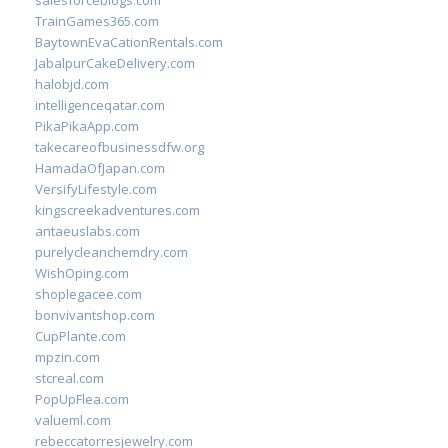
salesforceblogs.com
TrainGames365.com
BaytownEvaCationRentals.com
JabalpurCakeDelivery.com
halobjd.com
intelligenceqatar.com
PikaPikaApp.com
takecareofbusinessdfw.org
HamadaOfJapan.com
VersifyLifestyle.com
kingscreekadventures.com
antaeuslabs.com
purelycleanchemdry.com
WishOping.com
shoplegacee.com
bonvivantshop.com
CupPlante.com
mpzin.com
stcreal.com
PopUpFlea.com
valueml.com
rebeccatorresjewelry.com