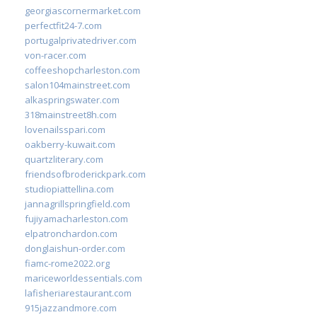
georgiascornermarket.com
perfectfit24-7.com
portugalprivatedriver.com
von-racer.com
coffeeshopcharleston.com
salon104mainstreet.com
alkaspringswater.com
318mainstreet8h.com
lovenailsspari.com
oakberry-kuwait.com
quartzliterary.com
friendsofbroderickpark.com
studiopiattellina.com
jannagrillspringfield.com
fujiyamacharleston.com
elpatronchardon.com
donglaishun-order.com
fiamc-rome2022.org
mariceworldessentials.com
lafisheriarestaurant.com
915jazzandmore.com