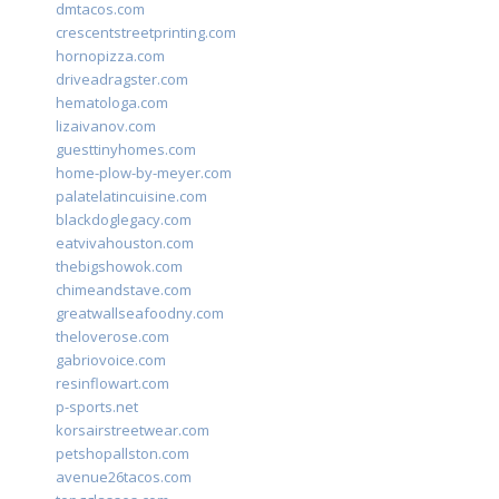
dmtacos.com
crescentstreetprinting.com
hornopizza.com
driveadragster.com
hematologa.com
lizaivanov.com
guesttinyhomes.com
home-plow-by-meyer.com
palatelatincuisine.com
blackdoglegacy.com
eatvivahouston.com
thebigshowok.com
chimeandstave.com
greatwallseafoodny.com
theloverose.com
gabriovoice.com
resinflowart.com
p-sports.net
korsairstreetwear.com
petshopallston.com
avenue26tacos.com