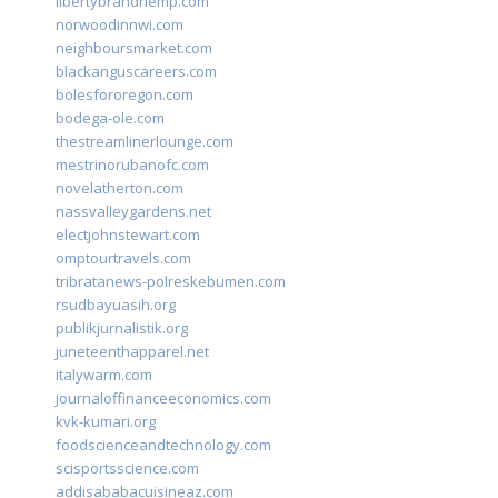
libertybrandhemp.com
norwoodinnwi.com
neighboursmarket.com
blackanguscareers.com
bolesfororegon.com
bodega-ole.com
thestreamlinerlounge.com
mestrinorubanofc.com
novelatherton.com
nassvalleygardens.net
electjohnstewart.com
omptourtravels.com
tribratanews-polreskebumen.com
rsudbayuasih.org
publikjurnalistik.org
juneteenthapparel.net
italywarm.com
journaloffinanceeconomics.com
kvk-kumari.org
foodscienceandtechnology.com
scisportsscience.com
addisababacuisineaz.com