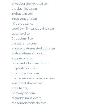
olivesburgberrypatch.com
theslushkids.com
giobastian.com
glpascensori.com
rifloorepoxy.com
woolleymillingandpaving.com
uptonpvd.com
2troublegrill.com
casateranga.com
sticksandstonesstudiooh.com
walkers-treeservice.com
shopmossi.com
untamedcollectivesd.com
mxpwellness.com
infernocanine.com
thepaperhousecollection.com
allisonwillisholley.com
solslite.org
portwayinn.com
djmaddogmusic.com
thesoundarchitects.com