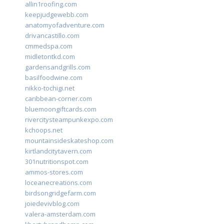
allin1roofing.com
keepjudgewebb.com
anatomyofadventure.com
drivancastillo.com
cmmedspa.com
midletontkd.com
gardensandgrills.com
basilfoodwine.com
nikko-tochigi.net
caribbean-corner.com
bluemoongiftcards.com
rivercitysteampunkexpo.com
kchoops.net
mountainsideskateshop.com
kirtlandcitytavern.com
301nutritionspot.com
ammos-stores.com
loceanecreations.com
birdsongridgefarm.com
joiedevivblog.com
valera-amsterdam.com