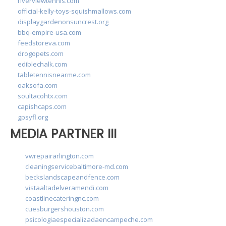
riverviewtennis.com
official-kelly-toys-squishmallows.com
displaygardenonsuncrest.org
bbq-empire-usa.com
feedstoreva.com
drogopets.com
ediblechalk.com
tabletennisnearme.com
oaksofa.com
soultacohtx.com
capishcaps.com
gpsyfl.org
MEDIA PARTNER III
vwrepairarlington.com
cleaningservicebaltimore-md.com
beckslandscapeandfence.com
vistaaltadelveramendi.com
coastlinecateringnc.com
cuesburgershouston.com
psicologiaespecializadaencampeche.com