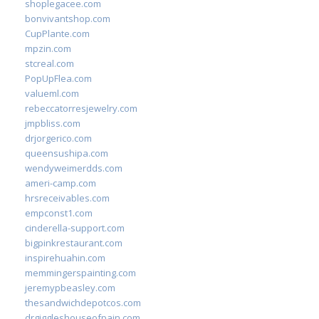
shoplegacee.com
bonvivantshop.com
CupPlante.com
mpzin.com
stcreal.com
PopUpFlea.com
valueml.com
rebeccatorresjewelry.com
jmpbliss.com
drjorgerico.com
queensushipa.com
wendyweimerdds.com
ameri-camp.com
hrsreceivables.com
empconst1.com
cinderella-support.com
bigpinkrestaurant.com
inspirehuahin.com
memmingerspainting.com
jeremypbeasley.com
thesandwichdepotcos.com
drgiggleshouseofpain.com