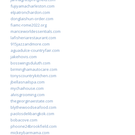
fujiyamacharleston.com
elpatronchardon.com
donglaishun-order.com
fiamc-rome2022.org
mariceworldessentials.com
lafisheriarestaurant.com
915jazzandmore.com
aguadulce-countryfair.com
jakehovis.com
bosswingsduluth.com
birminghamautocare.com
tonyscountrykitchen.com
jbellasnailspa.com
mychaihouse.com
alvisgrooming.com
thegeorginaestate.com
blythewoodseafood.com
paolosdelibangkok.com
bobacove.com
phoone24brookfield.com
mickeybarmama.com