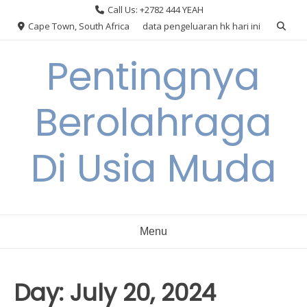
Skip
Call Us: +2782 444 YEAH
to
Cape Town, South Africa
data pengeluaran hk hari ini
content
Pentingnya
Berolahraga
Di Usia Muda
Menu
Day:
July 20, 2024