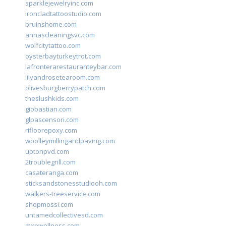
sparklejewelryinc.com
ironcladtattoostudio.com
bruinshome.com
annascleaningsvc.com
wolfcitytattoo.com
oysterbayturkeytrot.com
lafronterarestauranteybar.com
lilyandrosetearoom.com
olivesburgberrypatch.com
theslushkids.com
giobastian.com
glpascensori.com
rifloorepoxy.com
woolleymillingandpaving.com
uptonpvd.com
2troublegrill.com
casateranga.com
sticksandstonesstudiooh.com
walkers-treeservice.com
shopmossi.com
untamedcollectivesd.com
mxpwellness.com