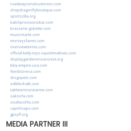
roadwayconstructioninc.com
shopdragonflyboutique.com
sportszilla.org
batchprovisionsbar.com
brasserie-gobette.com
musicrearte.com
morseysfarms.com
riverviewtennis.com
official-kelly-toys-squishmallows.com
displaygardenonsuncrest.org
bbq-empire-usa.com
feedstoreva.com
drogopets.com
ediblechalk.com
tabletennisnearme.com
oaksofa.com
soultacohtx.com
capishcaps.com
gpsyfl.org
MEDIA PARTNER III