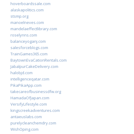
hoverboardssale.com
alaskapolitics.com
stsmp.org
manoelneves.com
mandelaeffectlibrary.com
roselynns.com
balanceyoganj.com
salesforceblogs.com
TrainGames365.com
BaytownEvaCationRentals.com
JabalpurCakeDelivery.com
halobjd.com
intelligenceqatar.com
PikaPikaApp.com
takecareofbusinessdfw.org
HamadaOfJapan.com
VersifyLifestyle.com
kingscreekadventures.com
antaeuslabs.com
purelycleanchemdry.com
WishOping.com