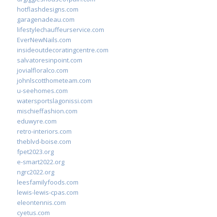
hotflashdesigns.com
garagenadeau.com
lifestylechauffeurservice.com
EverNewNails.com
insideoutdecoratingcentre.com
salvatoresinpoint.com
jovialfloralco.com
johnlscotthometeam.com
u-seehomes.com
watersportslagonissi.com
mischieffashion.com
eduwyre.com
retro-interiors.com
theblvd-boise.com
fpet2023.org
e-smart2022.org
ngrc2022.org
leesfamilyfoods.com
lewis-lewis-cpas.com
eleontennis.com
cyetus.com