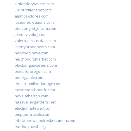
kirtlandcitytavern.com
301nutritionspot.com
ammos-stores.com
loceanecreations.com
birdsongridgefarm.com
joiedevivblog.com
valera-amsterdam.com
libertybrandhemp.com
norwoodinnwi.com
neighboursmarket.com
blackanguscareers.com
bolesfororegon.com
bodega-ole.com
thestreamlinerlounge.com
mestrinorubanofc.com
novelatherton.com
nassvalleygardens.net
electjohnstewart.com
omptourtravels.com
tribratanews-polreskebumen.com
rsudbayuasih.org