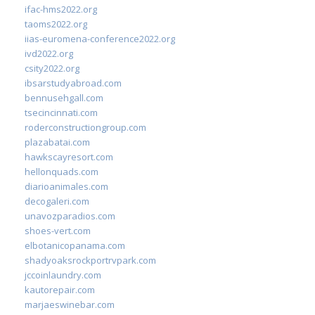
ifac-hms2022.org
taoms2022.org
iias-euromena-conference2022.org
ivd2022.org
csity2022.org
ibsarstudyabroad.com
bennusehgall.com
tsecincinnati.com
roderconstructiongroup.com
plazabatai.com
hawkscayresort.com
hellonquads.com
diarioanimales.com
decogaleri.com
unavozparadios.com
shoes-vert.com
elbotanicopanama.com
shadyoaksrockportrvpark.com
jccoinlaundry.com
kautorepair.com
marjaeswinebar.com