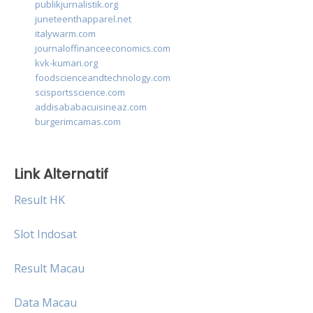
publikjurnalistik.org
juneteenthapparel.net
italywarm.com
journaloffinanceeconomics.com
kvk-kumari.org
foodscienceandtechnology.com
scisportsscience.com
addisababacuisineaz.com
burgerimcamas.com
Link Alternatif
Result HK
Slot Indosat
Result Macau
Data Macau