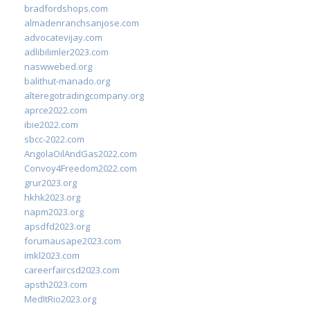
bradfordshops.com
almadenranchsanjose.com
advocatevijay.com
adlibilimler2023.com
naswwebed.org
balithut-manado.org
alteregotradingcompany.org
aprce2022.com
ibie2022.com
sbcc-2022.com
AngolaOilAndGas2022.com
Convoy4Freedom2022.com
grur2023.org
hkhk2023.org
napm2023.org
apsdfd2023.org
forumausape2023.com
imkl2023.com
careerfaircsd2023.com
apsth2023.com
MedItRio2023.org