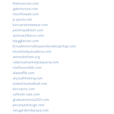
theloverose.com
gabriovoice.com
resinflowart.com
p-sports.net
korsairstreetwear.com
petshopallston.com
avenue26tacos.com
topgglasses.com
broadmoornailsspacoloradosprings.com
missblackpasadena.com
anneskitchen.org
valenciamarketytaqueria.com
reefrecordsllc.com
alawaffle.com
aryouthfishing.com
united-basketball.com
tios-tacos.com
cafecito-satx.com
graduacionviu2023.com
pecanjackstogo.com
zengardendayspa.com