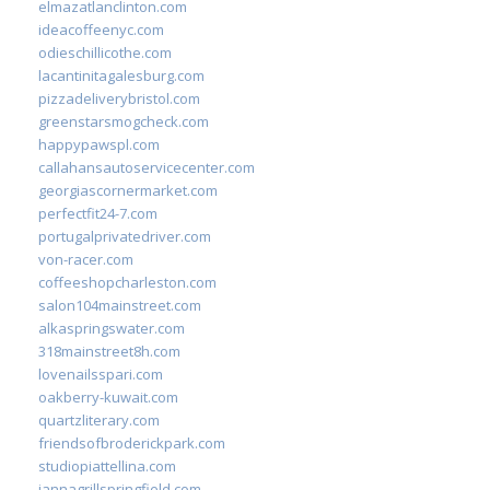
elmazatlanclinton.com
ideacoffeenyc.com
odieschillicothe.com
lacantinitagalesburg.com
pizzadeliverybristol.com
greenstarsmogcheck.com
happypawspl.com
callahansautoservicecenter.com
georgiascornermarket.com
perfectfit24-7.com
portugalprivatedriver.com
von-racer.com
coffeeshopcharleston.com
salon104mainstreet.com
alkaspringswater.com
318mainstreet8h.com
lovenailsspari.com
oakberry-kuwait.com
quartzliterary.com
friendsofbroderickpark.com
studiopiattellina.com
jannagrillspringfield.com