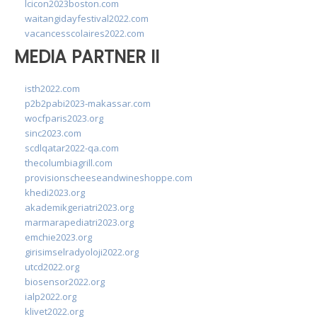
lcicon2023boston.com
waitangidayfestival2022.com
vacancesscolaires2022.com
MEDIA PARTNER II
isth2022.com
p2b2pabi2023-makassar.com
wocfparis2023.org
sinc2023.com
scdlqatar2022-qa.com
thecolumbiagrill.com
provisionscheeseandwineshoppe.com
khedi2023.org
akademikgeriatri2023.org
marmarapediatri2023.org
emchie2023.org
girisimselradyoloji2022.org
utcd2022.org
biosensor2022.org
ialp2022.org
klivet2022.org