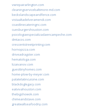
vwrepairarlington.com
cleaningservicebaltimore-md.com
beckslandscapeandfence.com
vistaaltadelveramendi.com
coastlinecateringnc.com
cuesburgershouston.com
psicologiaespecializadaencampeche.com
dmtacos.com
crescentstreetprinting.com
hornopizza.com
driveadragster.com
hematologa.com
lizaivanov.com
guesttinyhomes.com
home-plow-by-meyer.com
palatelatincuisine.com
blackdoglegacy.com
eatvivahouston.com
thebigshowok.com
chimeandstave.com
greatwallseafoodny.com