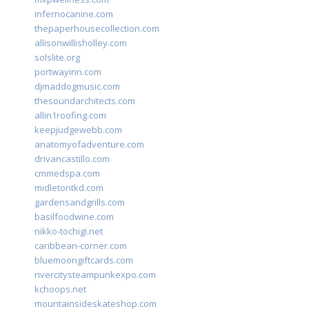
infernocanine.com
thepaperhousecollection.com
allisonwillisholley.com
solslite.org
portwayinn.com
djmaddogmusic.com
thesoundarchitects.com
allin1roofing.com
keepjudgewebb.com
anatomyofadventure.com
drivancastillo.com
cmmedspa.com
midletontkd.com
gardensandgrills.com
basilfoodwine.com
nikko-tochigi.net
caribbean-corner.com
bluemoongiftcards.com
rivercitysteampunkexpo.com
kchoops.net
mountainsideskateshop.com