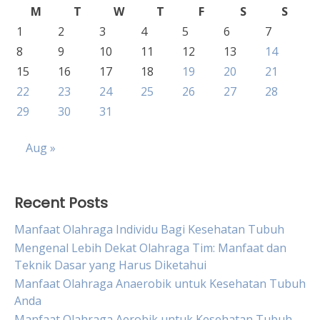
M
T
W
T
F
S
S
1
2
3
4
5
6
7
8
9
10
11
12
13
14
15
16
17
18
19
20
21
22
23
24
25
26
27
28
29
30
31
Aug »
Recent Posts
Manfaat Olahraga Individu Bagi Kesehatan Tubuh
Mengenal Lebih Dekat Olahraga Tim: Manfaat dan
Teknik Dasar yang Harus Diketahui
Manfaat Olahraga Anaerobik untuk Kesehatan Tubuh
Anda
Manfaat Olahraga Aerobik untuk Kesehatan Tubuh