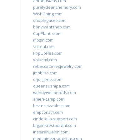
antaeuslabs.com
purelycleanchemdry.com
WishOping.com
shoplegacee.com
bonvivantshop.com
CupPlante.com
mpzin.com
stcreal.com
PopUpFlea.com
valueml.com
rebeccatorresjewelry.com
jmpbliss.com
drjorgerico.com
queensushipa.com
wendyweimerdds.com
ameri-camp.com
hrsreceivables.com
empconst1.com
cinderella-support.com
bigpinkrestaurant.com
inspirehuahin.com
memmingerspainting.com