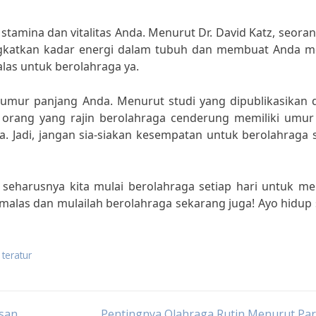
amina dan vitalitas Anda. Menurut Dr. David Katz, seoran
ingkatkan kadar energi dalam tubuh dan membuat Anda m
alas untuk berolahraga ya.
umur panjang Anda. Menurut studi yang dipublikasikan 
n, orang yang rajin berolahraga cenderung memiliki umur
a. Jadi, jangan sia-siakan kesempatan untuk berolahraga 
 seharusnya kita mulai berolahraga setiap hari untuk me
n malas dan mulailah berolahraga sekarang juga! Ayo hidup
teratur
asan
Pentingnya Olahraga Rutin Menurut Par