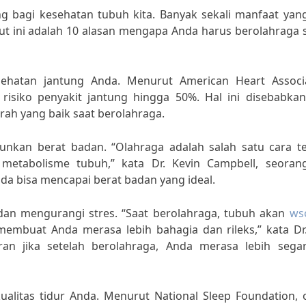
g bagi kesehatan tubuh kita. Banyak sekali manfaat yang
kut ini adalah 10 alasan mengapa Anda harus berolahraga 
ehatan jantung Anda. Menurut American Heart Associa
risiko penyakit jantung hingga 50%. Hal ini disebabkan
ah yang baik saat berolahraga.
kan berat badan. “Olahraga adalah salah satu cara te
tabolisme tubuh,” kata Dr. Kevin Campbell, seorang
da bisa mencapai berat badan yang ideal.
an mengurangi stres. “Saat berolahraga, tubuh akan
ws
mbuat Anda merasa lebih bahagia dan rileks,” kata Dr.
eran jika setelah berolahraga, Anda merasa lebih sega
alitas tidur Anda. Menurut National Sleep Foundation, 