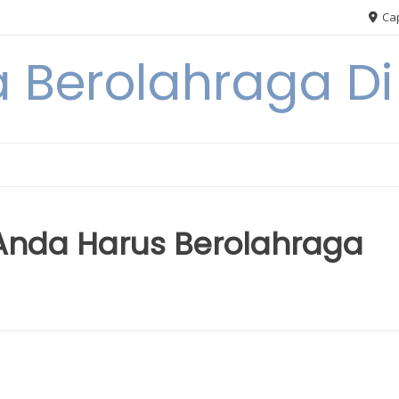
Cap
 Berolahraga D
Anda Harus Berolahraga