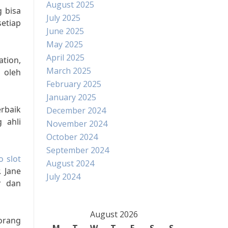
August 2025
 bisa
July 2025
setiap
June 2025
May 2025
April 2025
tion,
March 2025
 oleh
February 2025
January 2025
rbaik
December 2024
 ahli
November 2024
October 2024
September 2024
o slot
August 2024
 Jane
July 2024
r dan
August 2026
orang