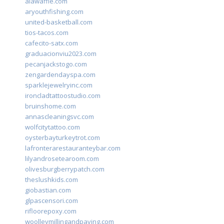
alawaffle.com
aryouthfishing.com
united-basketball.com
tios-tacos.com
cafecito-satx.com
graduacionviu2023.com
pecanjackstogo.com
zengardendayspa.com
sparklejewelryinc.com
ironcladtattoostudio.com
bruinshome.com
annascleaningsvc.com
wolfcitytattoo.com
oysterbayturkeytrot.com
lafronterarestauranteybar.com
lilyandrosetearoom.com
olivesburgberrypatch.com
theslushkids.com
giobastian.com
glpascensori.com
rifloorepoxy.com
woolleymillingandpaving.com