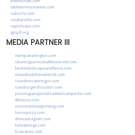
ediblechalk.com
tabletennisnearme.com
oaksofa.com
soultacohtx.com
capishcaps.com
gpsyfl.org
MEDIA PARTNER III
vwrepairarlington.com
cleaningservicebaltimore-md.com
beckslandscapeandfence.com
vistaaltadelveramendi.com
coastlinecateringnc.com
cuesburgershouston.com
psicologiaespecializadaencampeche.com
dmtacos.com
crescentstreetprinting.com
hornopizza.com
driveadragster.com
hematologa.com
lizaivanov.com