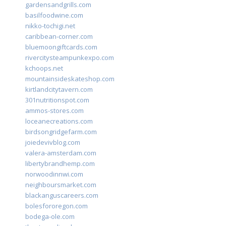
gardensandgrills.com
basilfoodwine.com
nikko-tochigi.net
caribbean-corner.com
bluemoongiftcards.com
rivercitysteampunkexpo.com
kchoops.net
mountainsideskateshop.com
kirtlandcitytavern.com
301nutritionspot.com
ammos-stores.com
loceanecreations.com
birdsongridgefarm.com
joiedevivblog.com
valera-amsterdam.com
libertybrandhemp.com
norwoodinnwi.com
neighboursmarket.com
blackanguscareers.com
bolesfororegon.com
bodega-ole.com