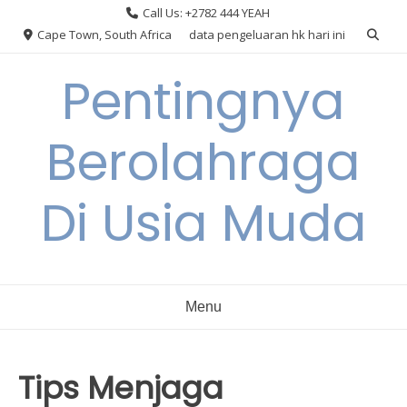
Skip
Call Us: +2782 444 YEAH
to
Cape Town, South Africa
data pengeluaran hk hari ini
content
Pentingnya
Berolahraga
Di Usia Muda
Menu
Tips Menjaga