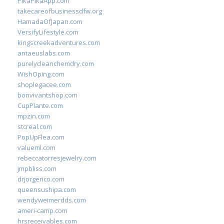
PikaPikaApp.com
takecareofbusinessdfw.org
HamadaOfJapan.com
VersifyLifestyle.com
kingscreekadventures.com
antaeuslabs.com
purelycleanchemdry.com
WishOping.com
shoplegacee.com
bonvivantshop.com
CupPlante.com
mpzin.com
stcreal.com
PopUpFlea.com
valueml.com
rebeccatorresjewelry.com
jmpbliss.com
drjorgerico.com
queensushipa.com
wendyweimerdds.com
ameri-camp.com
hrsreceivables.com