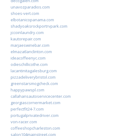
decogaleri.com
unavozparadios.com
shoes-vert.com
elbotanicopanama.com
shadyoaksrockportrvpark.com
jccoinlaundry.com
kautorepair.com
marjaeswinebar.com
elmazatlanclinton.com
ideacoffeenyc.com
odieschillicothe.com
lacantinitagalesburg.com
pizzadeliverybristol.com
greenstarsmogcheck.com
happypawspl.com
callahansautoservicecenter.com
georgiascornermarket.com
perfectfit24-7.com
portugalprivatedriver.com
von-racer.com
coffeeshopcharleston.com
salon104mainstreet.com