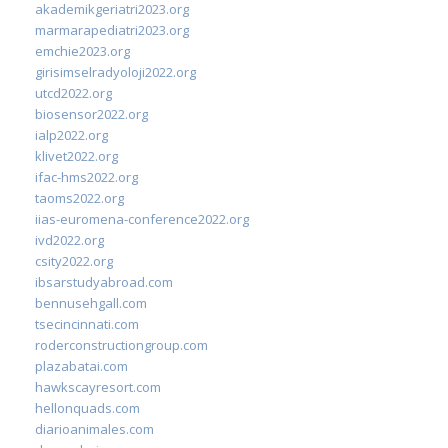
akademikgeriatri2023.org
marmarapediatri2023.org
emchie2023.org
girisimselradyoloji2022.org
utcd2022.org
biosensor2022.org
ialp2022.org
klivet2022.org
ifac-hms2022.org
taoms2022.org
iias-euromena-conference2022.org
ivd2022.org
csity2022.org
ibsarstudyabroad.com
bennusehgall.com
tsecincinnati.com
roderconstructiongroup.com
plazabatai.com
hawkscayresort.com
hellonquads.com
diarioanimales.com