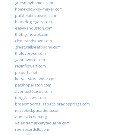
guesttinyhomes.com
home-plow-by-meyer.com
palatelatincuisine.com
blackdoglegacy.com
eatvivahouston.com
thebigshowok.com
chimeandstave.com
greatwallseafoodny.com
theloverose.com
gabriovoice.com
resinflowart.com
p-sports.net
korsairstreetwear.com
petshopallston.com
avenue26tacos.com
topgglasses.com
broadmoornailsspacoloradosprings.com
missblackpasadena.com
anneskitchen.org
valenciamarketytaqueria.com
reefrecordsllc.com