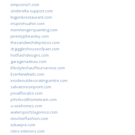
empconst1.com
cinderella-support.com
bigpinkrestaurant.com
inspirehuahin.com
memmingerspainting.com
jeremypbeasley.com
thesandwichdepotcos.com
drgiggleshouseofpain.com
hotflashdesigns.com
garagenadeau.com
lifestylechauffeurservice.com
EverNewNails.com
insideoutdecoratingcentre.com
salvatoresinpoint.com
jovialfloralco.com
johnlscotthometeam.com
u-seehomes.com
watersportslagonissi.com
mischieffashion.com
eduwyre.com
retro-interiors.com