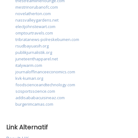
thestreamlinerlounge.com
mestrinorubanofc.com
novelatherton.com
nassvalleygardens.net
electjohnstewart.com
omptourtravels.com
tribratanews-polreskebumen.com
rsudbayuasih.org
publikjurnalistik.org
juneteenthapparel.net
italywarm.com
journaloffinanceeconomics.com
kvk-kumari.org
foodscienceandtechnology.com
scisportsscience.com
addisababacuisineaz.com
burgerimcamas.com
Link Alternatif