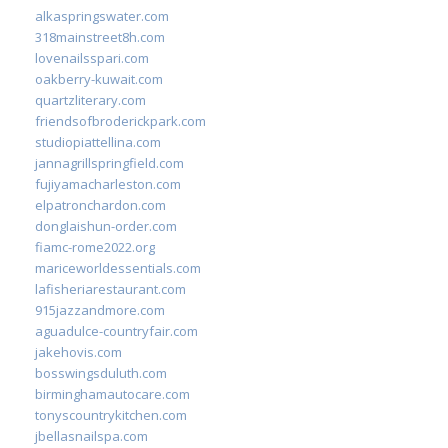
alkaspringswater.com
318mainstreet8h.com
lovenailsspari.com
oakberry-kuwait.com
quartzliterary.com
friendsofbroderickpark.com
studiopiattellina.com
jannagrillspringfield.com
fujiyamacharleston.com
elpatronchardon.com
donglaishun-order.com
fiamc-rome2022.org
mariceworldessentials.com
lafisheriarestaurant.com
915jazzandmore.com
aguadulce-countryfair.com
jakehovis.com
bosswingsduluth.com
birminghamautocare.com
tonyscountrykitchen.com
jbellasnailspa.com