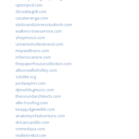
uptonpvd.com
2troublegrill.com
casateranga.com
sticksandstonesstudiooh.com
walkers-treeservice.com
shopmossi.com
untamedcollectivesd.com
mxpwellness.com
infernocanine.com
thepaperhousecollection.com
allisonwillisholley.com
solslite.org
portwayinn.com
djmaddogmusic.com
thesoundarchitects.com
allin1roofing.com
keepjudgewebb.com
anatomyofadventure.com
drivancastillo.com
cmmedspa.com
midletontkd.com