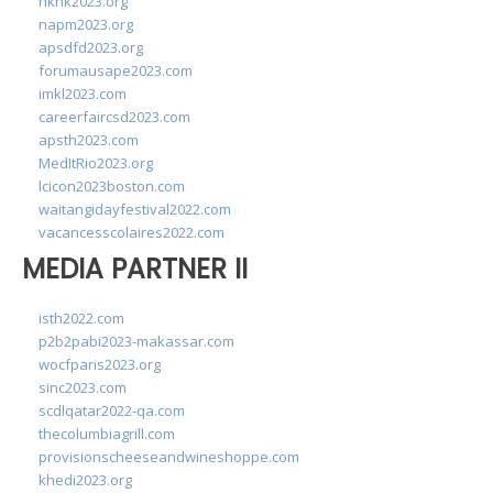
hkhk2023.org
napm2023.org
apsdfd2023.org
forumausape2023.com
imkl2023.com
careerfaircsd2023.com
apsth2023.com
MedItRio2023.org
lcicon2023boston.com
waitangidayfestival2022.com
vacancesscolaires2022.com
MEDIA PARTNER II
isth2022.com
p2b2pabi2023-makassar.com
wocfparis2023.org
sinc2023.com
scdlqatar2022-qa.com
thecolumbiagrill.com
provisionscheeseandwineshoppe.com
khedi2023.org