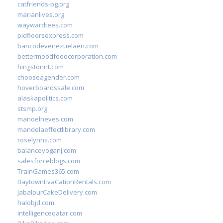
catfriends-bg.org
marianlives.org
waywardtees.com
pidfloorsexpress.com
bancodevenezuelaen.com
bettermoodfoodcorporation.com
hingstonnt.com
chooseagender.com
hoverboardssale.com
alaskapolitics.com
stsmp.org
manoelneves.com
mandelaeffectlibrary.com
roselynns.com
balanceyoganj.com
salesforceblogs.com
TrainGames365.com
BaytownEvaCationRentals.com
JabalpurCakeDelivery.com
halobjd.com
intelligenceqatar.com