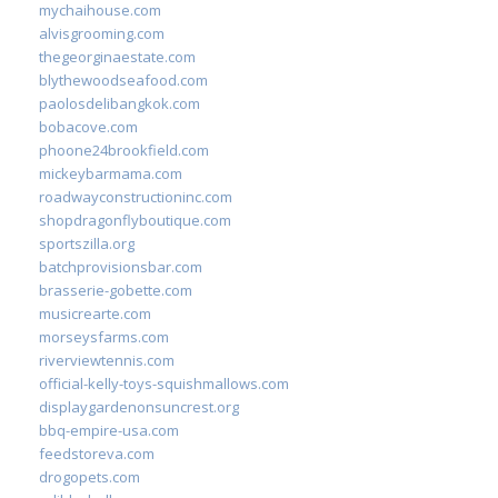
mychaihouse.com
alvisgrooming.com
thegeorginaestate.com
blythewoodseafood.com
paolosdelibangkok.com
bobacove.com
phoone24brookfield.com
mickeybarmama.com
roadwayconstructioninc.com
shopdragonflyboutique.com
sportszilla.org
batchprovisionsbar.com
brasserie-gobette.com
musicrearte.com
morseysfarms.com
riverviewtennis.com
official-kelly-toys-squishmallows.com
displaygardenonsuncrest.org
bbq-empire-usa.com
feedstoreva.com
drogopets.com