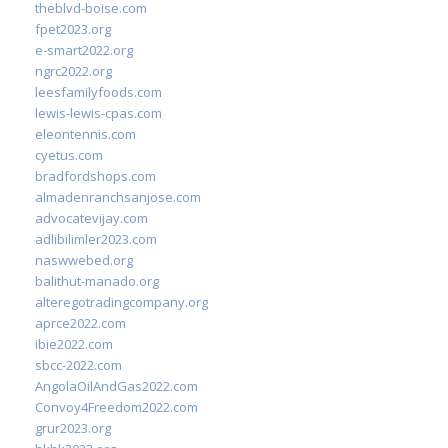
theblvd-boise.com
fpet2023.org
e-smart2022.org
ngrc2022.org
leesfamilyfoods.com
lewis-lewis-cpas.com
eleontennis.com
cyetus.com
bradfordshops.com
almadenranchsanjose.com
advocatevijay.com
adlibilimler2023.com
naswwebed.org
balithut-manado.org
alteregotradingcompany.org
aprce2022.com
ibie2022.com
sbcc-2022.com
AngolaOilAndGas2022.com
Convoy4Freedom2022.com
grur2023.org