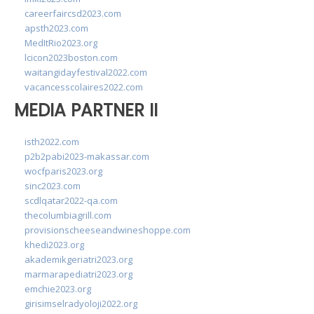
careerfaircsd2023.com
apsth2023.com
MedItRio2023.org
lcicon2023boston.com
waitangidayfestival2022.com
vacancesscolaires2022.com
MEDIA PARTNER II
isth2022.com
p2b2pabi2023-makassar.com
wocfparis2023.org
sinc2023.com
scdlqatar2022-qa.com
thecolumbiagrill.com
provisionscheeseandwineshoppe.com
khedi2023.org
akademikgeriatri2023.org
marmarapediatri2023.org
emchie2023.org
girisimselradyoloji2022.org