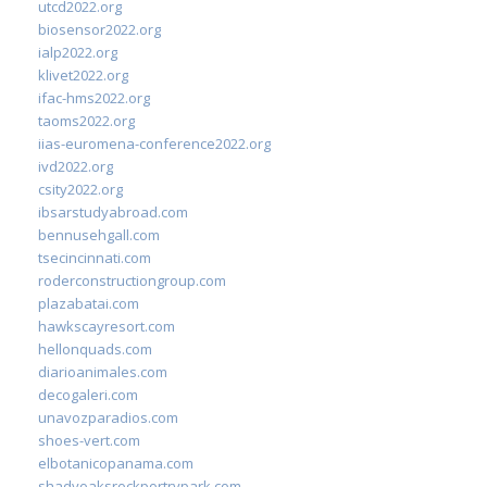
utcd2022.org
biosensor2022.org
ialp2022.org
klivet2022.org
ifac-hms2022.org
taoms2022.org
iias-euromena-conference2022.org
ivd2022.org
csity2022.org
ibsarstudyabroad.com
bennusehgall.com
tsecincinnati.com
roderconstructiongroup.com
plazabatai.com
hawkscayresort.com
hellonquads.com
diarioanimales.com
decogaleri.com
unavozparadios.com
shoes-vert.com
elbotanicopanama.com
shadyoaksrockportrvpark.com