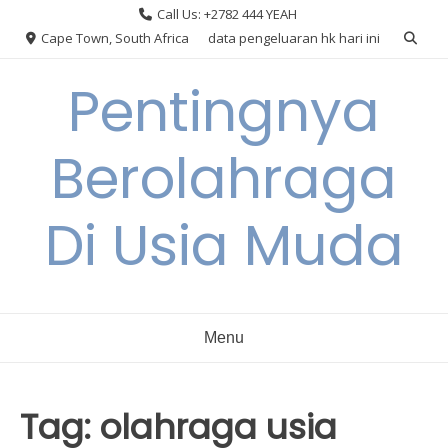
Skip
Call Us: +2782 444 YEAH
to
Cape Town, South Africa
data pengeluaran hk hari ini
content
Pentingnya
Berolahraga
Di Usia Muda
Menu
Tag:
olahraga usia