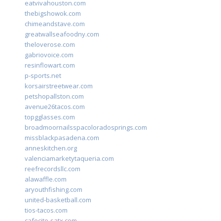
eatvivahouston.com
thebigshowok.com
chimeandstave.com
greatwallseafoodny.com
theloverose.com
gabriovoice.com
resinflowart.com
p-sports.net
korsairstreetwear.com
petshopallston.com
avenue26tacos.com
topgglasses.com
broadmoornailsspacoloradosprings.com
missblackpasadena.com
anneskitchen.org
valenciamarketytaqueria.com
reefrecordsllc.com
alawaffle.com
aryouthfishing.com
united-basketball.com
tios-tacos.com
cafecito-satx.com