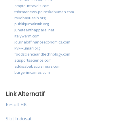
omptourtravels.com
tribratanews-polreskebumen.com
rsudbayuasih.org
publikjurnalistik.org
juneteenthapparel.net
italywarm.com
journaloffinanceeconomics.com
kvk-kumari.org
foodscienceandtechnology.com
scisportsscience.com
addisababacuisineaz.com
burgerimcamas.com
Link Alternatif
Result HK
Slot Indosat