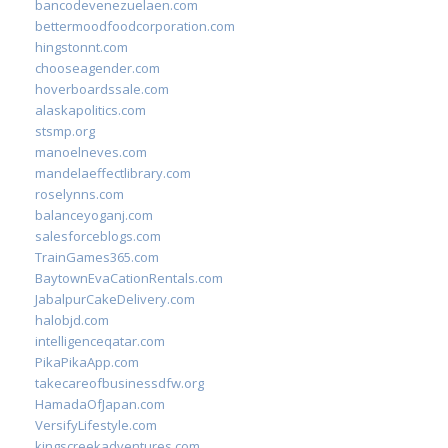
bancodevenezuelaen.com
bettermoodfoodcorporation.com
hingstonnt.com
chooseagender.com
hoverboardssale.com
alaskapolitics.com
stsmp.org
manoelneves.com
mandelaeffectlibrary.com
roselynns.com
balanceyoganj.com
salesforceblogs.com
TrainGames365.com
BaytownEvaCationRentals.com
JabalpurCakeDelivery.com
halobjd.com
intelligenceqatar.com
PikaPikaApp.com
takecareofbusinessdfw.org
HamadaOfJapan.com
VersifyLifestyle.com
kingscreekadventures.com