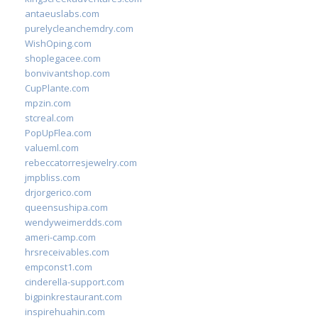
antaeuslabs.com
purelycleanchemdry.com
WishOping.com
shoplegacee.com
bonvivantshop.com
CupPlante.com
mpzin.com
stcreal.com
PopUpFlea.com
valueml.com
rebeccatorresjewelry.com
jmpbliss.com
drjorgerico.com
queensushipa.com
wendyweimerdds.com
ameri-camp.com
hrsreceivables.com
empconst1.com
cinderella-support.com
bigpinkrestaurant.com
inspirehuahin.com