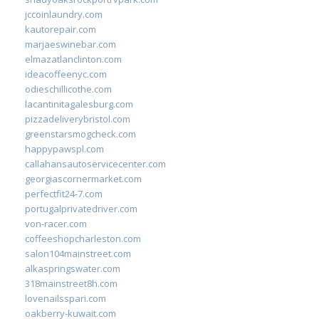
jccoinlaundry.com
kautorepair.com
marjaeswinebar.com
elmazatlanclinton.com
ideacoffeenyc.com
odieschillicothe.com
lacantinitagalesburg.com
pizzadeliverybristol.com
greenstarsmogcheck.com
happypawspl.com
callahansautoservicecenter.com
georgiascornermarket.com
perfectfit24-7.com
portugalprivatedriver.com
von-racer.com
coffeeshopcharleston.com
salon104mainstreet.com
alkaspringswater.com
318mainstreet8h.com
lovenailsspari.com
oakberry-kuwait.com