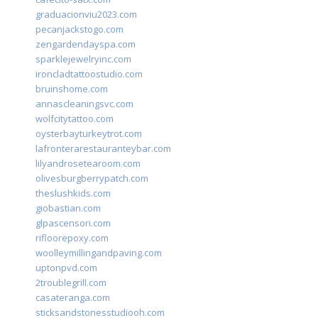
graduacionviu2023.com
pecanjackstogo.com
zengardendayspa.com
sparklejewelryinc.com
ironcladtattoostudio.com
bruinshome.com
annascleaningsvc.com
wolfcitytattoo.com
oysterbayturkeytrot.com
lafronterarestauranteybar.com
lilyandrosetearoom.com
olivesburgberrypatch.com
theslushkids.com
giobastian.com
glpascensori.com
rifloorepoxy.com
woolleymillingandpaving.com
uptonpvd.com
2troublegrill.com
casateranga.com
sticksandstonesstudiooh.com