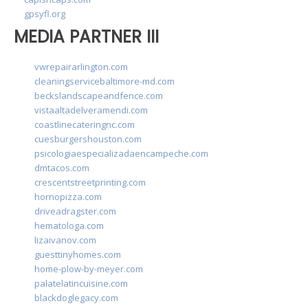
gpsyfl.org
MEDIA PARTNER III
vwrepairarlington.com
cleaningservicebaltimore-md.com
beckslandscapeandfence.com
vistaaltadelveramendi.com
coastlinecateringnc.com
cuesburgershouston.com
psicologiaespecializadaencampeche.com
dmtacos.com
crescentstreetprinting.com
hornopizza.com
driveadragster.com
hematologa.com
lizaivanov.com
guesttinyhomes.com
home-plow-by-meyer.com
palatelatincuisine.com
blackdoglegacy.com