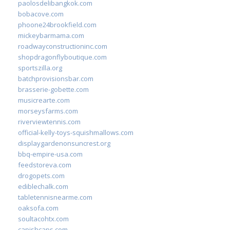
paolosdelibangkok.com
bobacove.com
phoone24brookfield.com
mickeybarmama.com
roadwayconstructioninc.com
shopdragonflyboutique.com
sportszilla.org
batchprovisionsbar.com
brasserie-gobette.com
musicrearte.com
morseysfarms.com
riverviewtennis.com
official-kelly-toys-squishmallows.com
displaygardenonsuncrest.org
bbq-empire-usa.com
feedstoreva.com
drogopets.com
ediblechalk.com
tabletennisnearme.com
oaksofa.com
soultacohtx.com
capishcaps.com