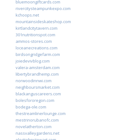
bluemoongiftcards.com
rivercitysteampunkexpo.com
kchoops.net
mountainsideskateshop.com
kirtlandcitytavern.com
301nutritionspot.com
ammos-stores.com
loceanecreations.com
birdsongridgefarm.com
joiedevivblog.com
valera-amsterdam.com
libertybrandhemp.com
norwoodinnwi.com
neighboursmarket.com
blackanguscareers.com
bolesfororegon.com
bodega-ole.com
thestreamlinerlounge.com
mestrinorubanofc.com
novelatherton.com
nassvalleygardens.net
electjohnstewart.com