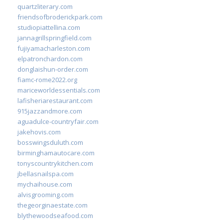
quartzliterary.com
friendsofbroderickpark.com
studiopiattellina.com
jannagrillspringfield.com
fujiyamacharleston.com
elpatronchardon.com
donglaishun-order.com
fiamc-rome2022.org
mariceworldessentials.com
lafisheriarestaurant.com
915jazzandmore.com
aguadulce-countryfair.com
jakehovis.com
bosswingsduluth.com
birminghamautocare.com
tonyscountrykitchen.com
jbellasnailspa.com
mychaihouse.com
alvisgrooming.com
thegeorginaestate.com
blythewoodseafood.com