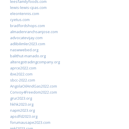
leesfamilyfoods.com
lewis-lewis-cpas.com
eleontennis.com
cyetus.com
bradfordshops.com
almadenranchsanjose.com
advocatevijay.com
adlibilimler2023.com
naswwebed.org
balithut-manado.org
alteregotradingcompany.org
aprce2022.com
ibie2022.com
sbcc-2022.com
AngolaOilAndGas2022.com
Convoy4Freedom2022.com
grur2023.org
hkhk2023.org
napm2023.org
apsdfd2023.org
forumausape2023.com
imkl2023.com