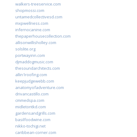
walkers-treeservice.com
shopmossi.com
untamedcollectivesd.com
mxpwellness.com
infernocanine.com
thepaperhousecollection.com
allisonwillisholley.com
solslite.org
portwayinn.com
djmaddogmusic.com
thesoundarchitects.com
allin1roofing.com
keepjudgewebb.com
anatomyofadventure.com
drivancastillo.com
cmmedspa.com
midletontkd.com
gardensandgrills.com
basilfoodwine.com
nikko-tochigi.net
caribbean-corner.com