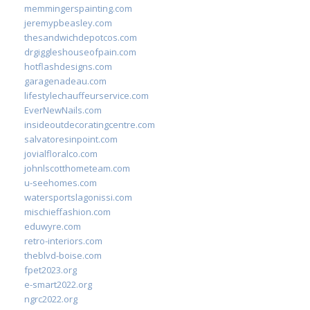
memmingerspainting.com
jeremypbeasley.com
thesandwichdepotcos.com
drgiggleshouseofpain.com
hotflashdesigns.com
garagenadeau.com
lifestylechauffeurservice.com
EverNewNails.com
insideoutdecoratingcentre.com
salvatoresinpoint.com
jovialfloralco.com
johnlscotthometeam.com
u-seehomes.com
watersportslagonissi.com
mischieffashion.com
eduwyre.com
retro-interiors.com
theblvd-boise.com
fpet2023.org
e-smart2022.org
ngrc2022.org