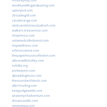
rifloorepoxy.com
woolleymillingandpaving.com
uptonpvd.com
2troublegrill.com
casateranga.com
sticksandstonesstudiooh.com
walkers-treeservice.com
shopmossi.com
untamedcollectivesd.com
mxpwellness.com
infernocanine.com
thepaperhousecollection.com
allisonwillisholley.com
solslite.org
portwayinn.com
djmaddogmusic.com
thesoundarchitects.com
allin1roofing.com
keepjudgewebb.com
anatomyofadventure.com
drivancastillo.com
cmmedspa.com