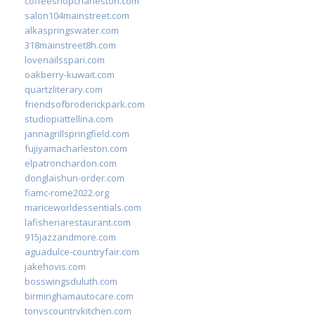
coffeeshopcharleston.com
salon104mainstreet.com
alkaspringswater.com
318mainstreet8h.com
lovenailsspari.com
oakberry-kuwait.com
quartzliterary.com
friendsofbroderickpark.com
studiopiattellina.com
jannagrillspringfield.com
fujiyamacharleston.com
elpatronchardon.com
donglaishun-order.com
fiamc-rome2022.org
mariceworldessentials.com
lafisheriarestaurant.com
915jazzandmore.com
aguadulce-countryfair.com
jakehovis.com
bosswingsduluth.com
birminghamautocare.com
tonyscountrykitchen.com