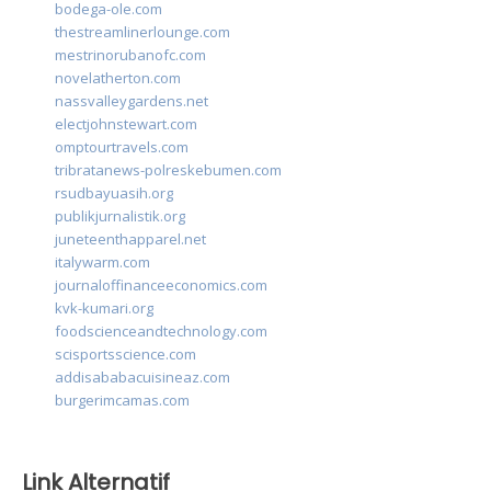
bodega-ole.com
thestreamlinerlounge.com
mestrinorubanofc.com
novelatherton.com
nassvalleygardens.net
electjohnstewart.com
omptourtravels.com
tribratanews-polreskebumen.com
rsudbayuasih.org
publikjurnalistik.org
juneteenthapparel.net
italywarm.com
journaloffinanceeconomics.com
kvk-kumari.org
foodscienceandtechnology.com
scisportsscience.com
addisababacuisineaz.com
burgerimcamas.com
Link Alternatif