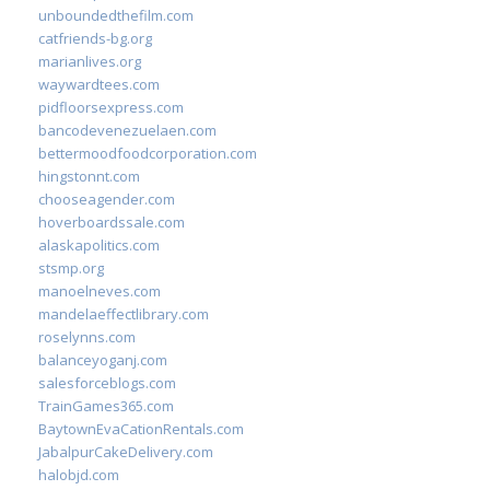
unboundedthefilm.com
catfriends-bg.org
marianlives.org
waywardtees.com
pidfloorsexpress.com
bancodevenezuelaen.com
bettermoodfoodcorporation.com
hingstonnt.com
chooseagender.com
hoverboardssale.com
alaskapolitics.com
stsmp.org
manoelneves.com
mandelaeffectlibrary.com
roselynns.com
balanceyoganj.com
salesforceblogs.com
TrainGames365.com
BaytownEvaCationRentals.com
JabalpurCakeDelivery.com
halobjd.com