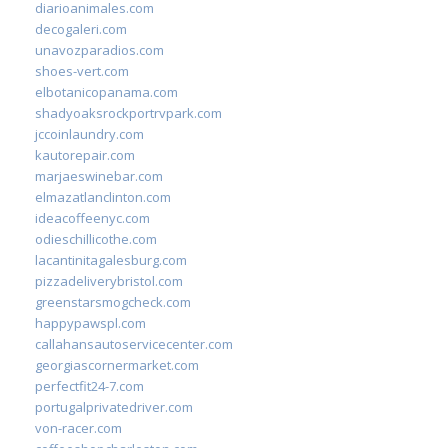
diarioanimales.com
decogaleri.com
unavozparadios.com
shoes-vert.com
elbotanicopanama.com
shadyoaksrockportrvpark.com
jccoinlaundry.com
kautorepair.com
marjaeswinebar.com
elmazatlanclinton.com
ideacoffeenyc.com
odieschillicothe.com
lacantinitagalesburg.com
pizzadeliverybristol.com
greenstarsmogcheck.com
happypawspl.com
callahansautoservicecenter.com
georgiascornermarket.com
perfectfit24-7.com
portugalprivatedriver.com
von-racer.com