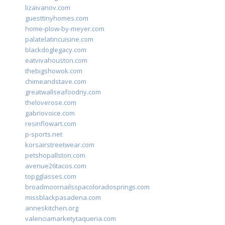
lizaivanov.com
guesttinyhomes.com
home-plow-by-meyer.com
palatelatincuisine.com
blackdoglegacy.com
eatvivahouston.com
thebigshowok.com
chimeandstave.com
greatwallseafoodny.com
theloverose.com
gabriovoice.com
resinflowart.com
p-sports.net
korsairstreetwear.com
petshopallston.com
avenue26tacos.com
topgglasses.com
broadmoornailsspacoloradosprings.com
missblackpasadena.com
anneskitchen.org
valenciamarketytaqueria.com