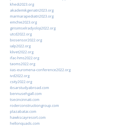
khedi2023.org
akademikgeriatri2023.org
marmarapediatri2023.org
emchie2023.org
girisimselradyoloji2022.org
utcd2022.org
biosensor2022.org
ialp2022.org
klivet2022.org
ifac-hms2022.org
taoms2022.org
iias-euromena-conference2022.org
ivd2022.org
csity2022.org
ibsarstudyabroad.com
bennusehgall.com
tsecincinnati.com
roderconstructiongroup.com
plazabatai.com
hawkscayresort.com
hellonquads.com