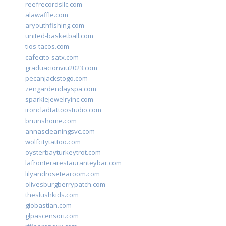
reefrecordsllc.com
alawaffle.com
aryouthfishing.com
united-basketball.com
tios-tacos.com
cafecito-satx.com
graduacionviu2023.com
pecanjackstogo.com
zengardendayspa.com
sparklejewelryinc.com
ironcladtattoostudio.com
bruinshome.com
annascleaningsvc.com
wolfcitytattoo.com
oysterbayturkeytrot.com
lafronterarestauranteybar.com
lilyandrosetearoom.com
olivesburgberrypatch.com
theslushkids.com
giobastian.com
glpascensori.com