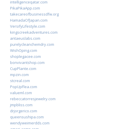
intelligenceqatar.com
PikaPikaApp.com
takecareofbusinessdfw.org
HamadaOfJapan.com
VersifyLifestyle.com
kingscreekadventures.com
antaeuslabs.com
purelycleanchemdry.com
WishOping.com
shoplegacee.com
bonvivantshop.com
CupPlante.com
mpzin.com
stcreal.com
PopUpFlea.com
valueml.com
rebeccatorresjewelry.com
jmpbliss.com
drjorgerico.com
queensushipa.com
wendyweimerdds.com