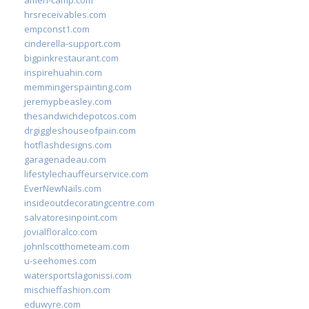
ameri-camp.com
hrsreceivables.com
empconst1.com
cinderella-support.com
bigpinkrestaurant.com
inspirehuahin.com
memmingerspainting.com
jeremypbeasley.com
thesandwichdepotcos.com
drgiggleshouseofpain.com
hotflashdesigns.com
garagenadeau.com
lifestylechauffeurservice.com
EverNewNails.com
insideoutdecoratingcentre.com
salvatoresinpoint.com
jovialfloralco.com
johnlscotthometeam.com
u-seehomes.com
watersportslagonissi.com
mischieffashion.com
eduwyre.com