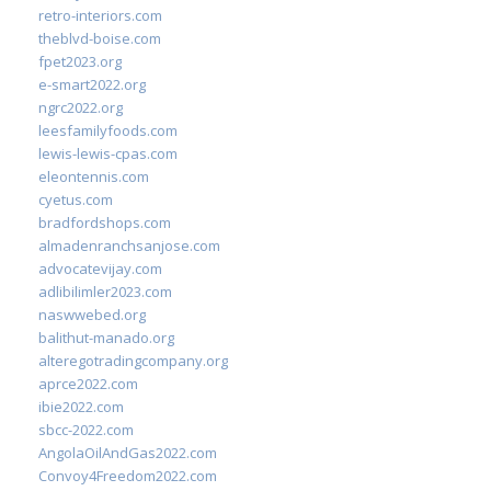
retro-interiors.com
theblvd-boise.com
fpet2023.org
e-smart2022.org
ngrc2022.org
leesfamilyfoods.com
lewis-lewis-cpas.com
eleontennis.com
cyetus.com
bradfordshops.com
almadenranchsanjose.com
advocatevijay.com
adlibilimler2023.com
naswwebed.org
balithut-manado.org
alteregotradingcompany.org
aprce2022.com
ibie2022.com
sbcc-2022.com
AngolaOilAndGas2022.com
Convoy4Freedom2022.com