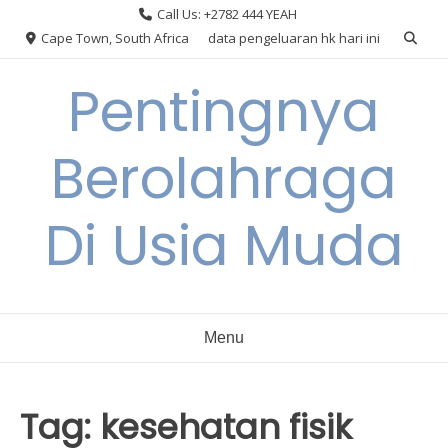
Skip
Call Us: +2782 444 YEAH
to
Cape Town, South Africa
data pengeluaran hk hari ini
content
Pentingnya
Berolahraga
Di Usia Muda
Menu
Tag:
kesehatan fisik