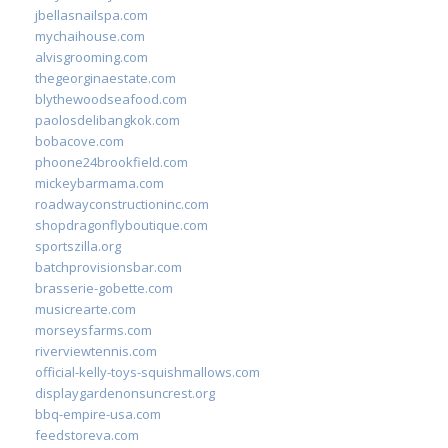
jbellasnailspa.com
mychaihouse.com
alvisgrooming.com
thegeorginaestate.com
blythewoodseafood.com
paolosdelibangkok.com
bobacove.com
phoone24brookfield.com
mickeybarmama.com
roadwayconstructioninc.com
shopdragonflyboutique.com
sportszilla.org
batchprovisionsbar.com
brasserie-gobette.com
musicrearte.com
morseysfarms.com
riverviewtennis.com
official-kelly-toys-squishmallows.com
displaygardenonsuncrest.org
bbq-empire-usa.com
feedstoreva.com