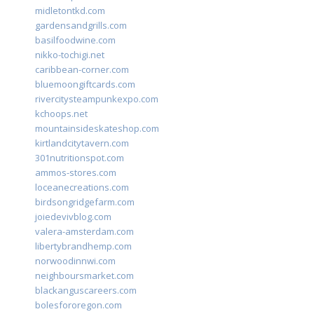
midletontkd.com
gardensandgrills.com
basilfoodwine.com
nikko-tochigi.net
caribbean-corner.com
bluemoongiftcards.com
rivercitysteampunkexpo.com
kchoops.net
mountainsideskateshop.com
kirtlandcitytavern.com
301nutritionspot.com
ammos-stores.com
loceanecreations.com
birdsongridgefarm.com
joiedevivblog.com
valera-amsterdam.com
libertybrandhemp.com
norwoodinnwi.com
neighboursmarket.com
blackanguscareers.com
bolesfororegon.com