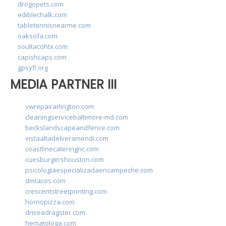
drogopets.com
ediblechalk.com
tabletennisnearme.com
oaksofa.com
soultacohtx.com
capishcaps.com
gpsyfl.org
MEDIA PARTNER III
vwrepairarlington.com
cleaningservicebaltimore-md.com
beckslandscapeandfence.com
vistaaltadelveramendi.com
coastlinecateringnc.com
cuesburgershouston.com
psicologiaespecializadaencampeche.com
dmtacos.com
crescentstreetprinting.com
hornopizza.com
driveadragster.com
hematologa.com