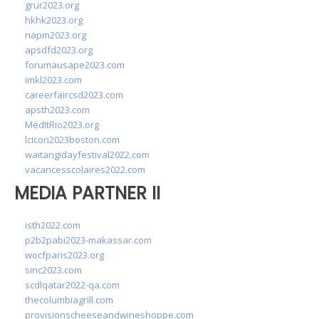
grur2023.org
hkhk2023.org
napm2023.org
apsdfd2023.org
forumausape2023.com
imkl2023.com
careerfaircsd2023.com
apsth2023.com
MedItRio2023.org
lcicon2023boston.com
waitangidayfestival2022.com
vacancesscolaires2022.com
MEDIA PARTNER II
isth2022.com
p2b2pabi2023-makassar.com
wocfparis2023.org
sinc2023.com
scdlqatar2022-qa.com
thecolumbiagrill.com
provisionscheeseandwineshoppe.com