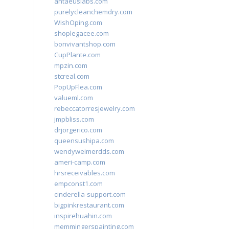
antaeuslabs.com
purelycleanchemdry.com
WishOping.com
shoplegacee.com
bonvivantshop.com
CupPlante.com
mpzin.com
stcreal.com
PopUpFlea.com
valueml.com
rebeccatorresjewelry.com
jmpbliss.com
drjorgerico.com
queensushipa.com
wendyweimerdds.com
ameri-camp.com
hrsreceivables.com
empconst1.com
cinderella-support.com
bigpinkrestaurant.com
inspirehuahin.com
memmingerspainting.com