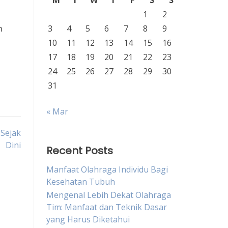
M
T
W
T
F
S
S
1
2
n
3
4
5
6
7
8
9
10
11
12
13
14
15
16
17
18
19
20
21
22
23
24
25
26
27
28
29
30
31
« Mar
 Sejak
Dini
Recent Posts
Manfaat Olahraga Individu Bagi
Kesehatan Tubuh
Mengenal Lebih Dekat Olahraga
Tim: Manfaat dan Teknik Dasar
yang Harus Diketahui