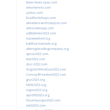
lewis-lewis-cpas.com
eleontennis.com
cyetus.com
bradfordshops.com
almadenranchsanjose.com
advocatevijay.com
adlibilimler2023.com
naswwebed.org
balithut-manado.org
alteregotradingcompany.org
aprce2022.com
ibie2022.com
sbcc-2022.com
AngolaOilAndGas2022.com
Convoy4Freedom2022.com
grur2023.org
hkhk2023.org
napm2023.org
apsdfd2023.org
forumausape2023.com
imkl2023.com