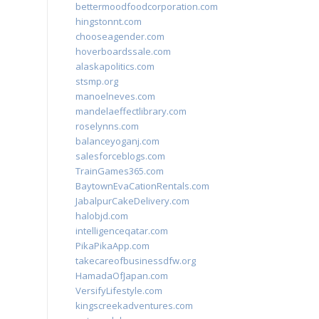
bettermoodfoodcorporation.com
hingstonnt.com
chooseagender.com
hoverboardssale.com
alaskapolitics.com
stsmp.org
manoelneves.com
mandelaeffectlibrary.com
roselynns.com
balanceyoganj.com
salesforceblogs.com
TrainGames365.com
BaytownEvaCationRentals.com
JabalpurCakeDelivery.com
halobjd.com
intelligenceqatar.com
PikaPikaApp.com
takecareofbusinessdfw.org
HamadaOfJapan.com
VersifyLifestyle.com
kingscreekadventures.com