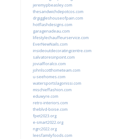
jeremypbeasley.com
thesandwichdepotcos.com
drgiggleshouseofpain.com
hotflashdesigns.com
garagenadeau.com
lifestylechauffeurservice.com
EverNewNails.com
insideoutdecoratingcentre.com
salvatoresinpoint.com
jovialfloralco.com
johnlscotthometeam.com
u-seehomes.com
watersportslagonissi.com
mischieffashion.com
eduwyre.com
retro-interiors.com
theblvd-boise.com
fpet2023.org
e-smart2022.org
ngrc2022.org
leesfamilyfoods.com