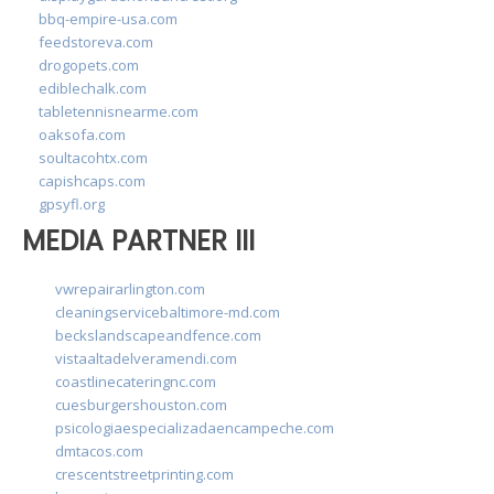
bbq-empire-usa.com
feedstoreva.com
drogopets.com
ediblechalk.com
tabletennisnearme.com
oaksofa.com
soultacohtx.com
capishcaps.com
gpsyfl.org
MEDIA PARTNER III
vwrepairarlington.com
cleaningservicebaltimore-md.com
beckslandscapeandfence.com
vistaaltadelveramendi.com
coastlinecateringnc.com
cuesburgershouston.com
psicologiaespecializadaencampeche.com
dmtacos.com
crescentstreetprinting.com