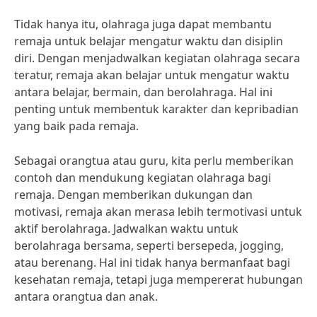
Tidak hanya itu, olahraga juga dapat membantu
remaja untuk belajar mengatur waktu dan disiplin
diri. Dengan menjadwalkan kegiatan olahraga secara
teratur, remaja akan belajar untuk mengatur waktu
antara belajar, bermain, dan berolahraga. Hal ini
penting untuk membentuk karakter dan kepribadian
yang baik pada remaja.
Sebagai orangtua atau guru, kita perlu memberikan
contoh dan mendukung kegiatan olahraga bagi
remaja. Dengan memberikan dukungan dan
motivasi, remaja akan merasa lebih termotivasi untuk
aktif berolahraga. Jadwalkan waktu untuk
berolahraga bersama, seperti bersepeda, jogging,
atau berenang. Hal ini tidak hanya bermanfaat bagi
kesehatan remaja, tetapi juga mempererat hubungan
antara orangtua dan anak.