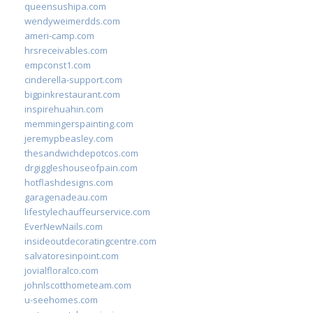
queensushipa.com
wendyweimerdds.com
ameri-camp.com
hrsreceivables.com
empconst1.com
cinderella-support.com
bigpinkrestaurant.com
inspirehuahin.com
memmingerspainting.com
jeremypbeasley.com
thesandwichdepotcos.com
drgiggleshouseofpain.com
hotflashdesigns.com
garagenadeau.com
lifestylechauffeurservice.com
EverNewNails.com
insideoutdecoratingcentre.com
salvatoresinpoint.com
jovialfloralco.com
johnlscotthometeam.com
u-seehomes.com