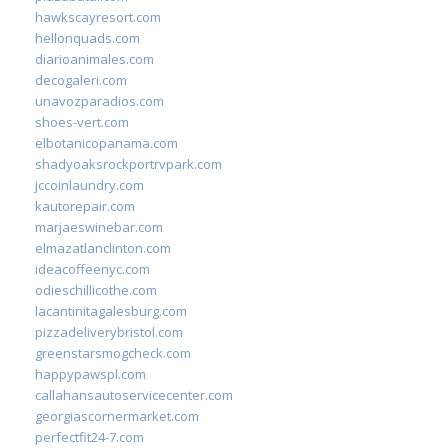
hawkscayresort.com
hellonquads.com
diarioanimales.com
decogaleri.com
unavozparadios.com
shoes-vert.com
elbotanicopanama.com
shadyoaksrockportrvpark.com
jccoinlaundry.com
kautorepair.com
marjaeswinebar.com
elmazatlanclinton.com
ideacoffeenyc.com
odieschillicothe.com
lacantinitagalesburg.com
pizzadeliverybristol.com
greenstarsmogcheck.com
happypawspl.com
callahansautoservicecenter.com
georgiascornermarket.com
perfectfit24-7.com