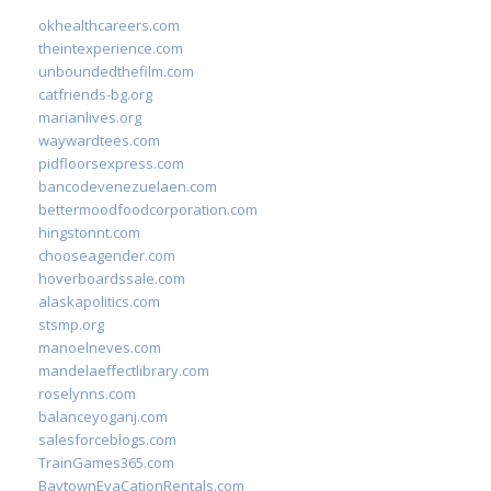
okhealthcareers.com
theintexperience.com
unboundedthefilm.com
catfriends-bg.org
marianlives.org
waywardtees.com
pidfloorsexpress.com
bancodevenezuelaen.com
bettermoodfoodcorporation.com
hingstonnt.com
chooseagender.com
hoverboardssale.com
alaskapolitics.com
stsmp.org
manoelneves.com
mandelaeffectlibrary.com
roselynns.com
balanceyoganj.com
salesforceblogs.com
TrainGames365.com
BaytownEvaCationRentals.com