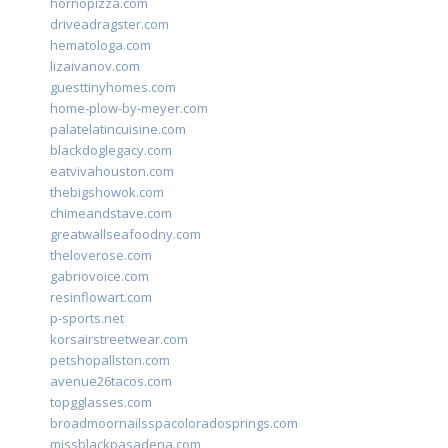
hornopizza.com
driveadragster.com
hematologa.com
lizaivanov.com
guesttinyhomes.com
home-plow-by-meyer.com
palatelatincuisine.com
blackdoglegacy.com
eatvivahouston.com
thebigshowok.com
chimeandstave.com
greatwallseafoodny.com
theloverose.com
gabriovoice.com
resinflowart.com
p-sports.net
korsairstreetwear.com
petshopallston.com
avenue26tacos.com
topgglasses.com
broadmoornailsspacoloradosprings.com
missblackpasadena.com