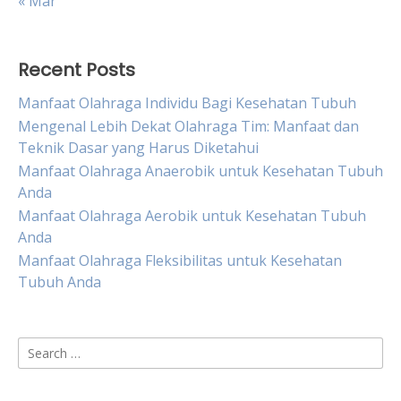
« Mar
Recent Posts
Manfaat Olahraga Individu Bagi Kesehatan Tubuh
Mengenal Lebih Dekat Olahraga Tim: Manfaat dan
Teknik Dasar yang Harus Diketahui
Manfaat Olahraga Anaerobik untuk Kesehatan Tubuh
Anda
Manfaat Olahraga Aerobik untuk Kesehatan Tubuh
Anda
Manfaat Olahraga Fleksibilitas untuk Kesehatan
Tubuh Anda
Search
for: