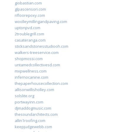
giobastian.com
glpascensori.com
rifloorepoxy.com
woolleymillingandpaving.com
uptonpvd.com
2troublegrill.com
casateranga.com
sticksandstonesstudiooh.com
walkers-treeservice.com
shopmossi.com
untamedcollectivesd.com
mxpwellness.com
infernocanine.com
thepaperhousecollection.com
allisonwillisholley.com
solslite.org
portwayinn.com
djmaddogmusic.com
thesoundarchitects.com
allin1roofing.com
keepjudgewebb.com