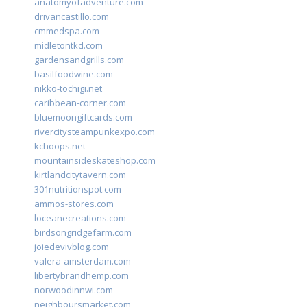
anatomyofadventure.com
drivancastillo.com
cmmedspa.com
midletontkd.com
gardensandgrills.com
basilfoodwine.com
nikko-tochigi.net
caribbean-corner.com
bluemoongiftcards.com
rivercitysteampunkexpo.com
kchoops.net
mountainsideskateshop.com
kirtlandcitytavern.com
301nutritionspot.com
ammos-stores.com
loceanecreations.com
birdsongridgefarm.com
joiedevivblog.com
valera-amsterdam.com
libertybrandhemp.com
norwoodinnwi.com
neighboursmarket.com