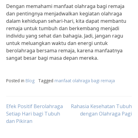
Dengan memahami manfaat olahraga bagi remaja
dan pentingnya menjadwalkan kegiatan olahraga
dalam kehidupan sehari-hari, kita dapat membantu
remaja untuk tumbuh dan berkembang menjadi
individu yang sehat dan bahagia. Jadi, jangan ragu
untuk meluangkan waktu dan energi untuk
berolahraga bersama remaja, karena manfaatnya
sangat besar bagi masa depan mereka.
Posted in
Blog
Tagged
manfaat olahraga bagi remaja
Post
Efek Positif Berolahraga
Rahasia Kesehatan Tubuh
Setiap Hari bagi Tubuh
dengan Olahraga Pagi
dan Pikiran
navigation