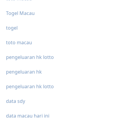
Togel Macau
togel
toto macau
pengeluaran hk lotto
pengeluaran hk
pengeluaran hk lotto
data sdy
data macau hari ini