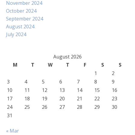
November 2024
October 2024
September 2024
August 2024
July 2024
August 2026
M
T
W
T
F
S
S
1
2
3
4
5
6
7
8
9
10
11
12
13
14
15
16
17
18
19
20
21
22
23
24
25
26
27
28
29
30
31
« Mar