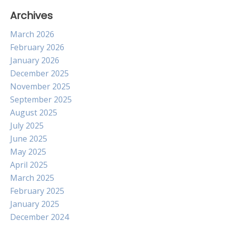
Archives
March 2026
February 2026
January 2026
December 2025
November 2025
September 2025
August 2025
July 2025
June 2025
May 2025
April 2025
March 2025
February 2025
January 2025
December 2024