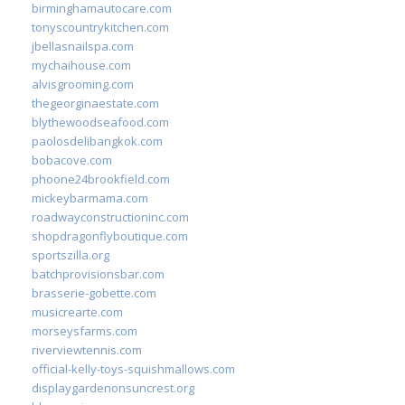
birminghamautocare.com
tonyscountrykitchen.com
jbellasnailspa.com
mychaihouse.com
alvisgrooming.com
thegeorginaestate.com
blythewoodseafood.com
paolosdelibangkok.com
bobacove.com
phoone24brookfield.com
mickeybarmama.com
roadwayconstructioninc.com
shopdragonflyboutique.com
sportszilla.org
batchprovisionsbar.com
brasserie-gobette.com
musicrearte.com
morseysfarms.com
riverviewtennis.com
official-kelly-toys-squishmallows.com
displaygardenonsuncrest.org