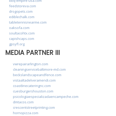
bbq-empire-usa.com
feedstoreva.com
drogopets.com
ediblechalk.com
tabletennisnearme.com
oaksofa.com
soultacohtx.com
capishcaps.com
gpsyfl.org
MEDIA PARTNER III
vwrepairarlington.com
cleaningservicebaltimore-md.com
beckslandscapeandfence.com
vistaaltadelveramendi.com
coastlinecateringnc.com
cuesburgershouston.com
psicologiaespecializadaencampeche.com
dmtacos.com
crescentstreetprinting.com
hornopizza.com