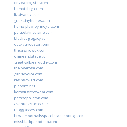
driveadragster.com
hematologa.com
lizaivanov.com
guesttinyhomes.com
home-plow-by-meyer.com
palatelatincuisine.com
blackdoglegacy.com
eatvivahouston.com
thebigshowok.com
chimeandstave.com
greatwallseafoodny.com
theloverose.com
gabriovoice.com
resinflowart.com
p-sports.net
korsairstreetwear.com
petshopallston.com
avenue26tacos.com
topgglasses.com
broadmoornailsspacoloradosprings.com
missblackpasadena.com