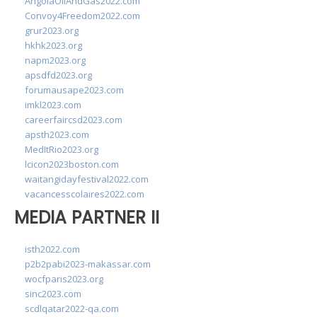
AngolaOilAndGas2022.com
Convoy4Freedom2022.com
grur2023.org
hkhk2023.org
napm2023.org
apsdfd2023.org
forumausape2023.com
imkl2023.com
careerfaircsd2023.com
apsth2023.com
MedItRio2023.org
lcicon2023boston.com
waitangidayfestival2022.com
vacancesscolaires2022.com
MEDIA PARTNER II
isth2022.com
p2b2pabi2023-makassar.com
wocfparis2023.org
sinc2023.com
scdlqatar2022-qa.com