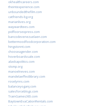
okhealthcareers.com
theintexperience.com
unboundedthefilm.com
catfriends-bg.org
marianlives.org
waywardtees.com
pidfloorsexpress.com
bancodevenezuelaen.com
bettermoodfoodcorporation.com
hingstonnt.com
chooseagender.com
hoverboardssale.com
alaskapolitics.com
stsmp.org
manoelneves.com
mandelaeffectlibrary.com
roselynns.com
balanceyoganj.com
salesforceblogs.com
TrainGames365.com
BaytownEvaCationRentals.com