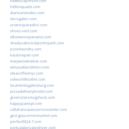
hawkscayresort.com
hellonquads.com
diarioanimales.com
decogaleri.com
unavozparadios.com
shoes-vert.com
elbotanicopanama.com
shadyoaksrockportrvpark.com
jccoinlaundry.com
kautorepair.com
marjaeswinebar.com
elmazatlanclinton.com
ideacoffeenyc.com
odieschillicothe.com
lacantinitagalesburg.com
pizzadeliverybristol.com
greenstarsmogcheck.com
happypawspl.com
callahansautoservicecenter.com
georgiascornermarket.com
perfectfit24-7.com
portugalprivatedriver.com