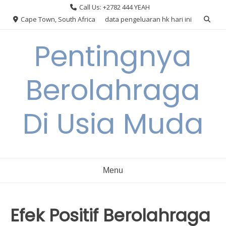
Skip
Call Us: +2782 444 YEAH
to
Cape Town, South Africa
data pengeluaran hk hari ini
content
Pentingnya
Berolahraga
Di Usia Muda
Menu
Efek Positif Berolahraga