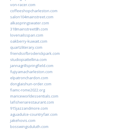
von-racer.com
coffeeshopcharleston.com
salon104mainstreet.com
alkaspringswater.com
318mainstreet8h.com
lovenailsspari.com
oakberry-kuwait.com
quartzliterary.com
friendsofbroderickpark.com
studiopiattellina.com
jannagrillspringfield.com
fujiyamacharleston.com
elpatronchardon.com
donglaishun-order.com
fiamc-rome2022.org
mariceworldessentials.com
lafisheriarestaurant.com
915jazzandmore.com
aguadulce-countryfair.com
jakehovis.com
bosswingsduluth.com