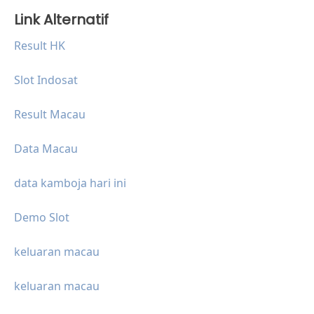
Link Alternatif
Result HK
Slot Indosat
Result Macau
Data Macau
data kamboja hari ini
Demo Slot
keluaran macau
keluaran macau