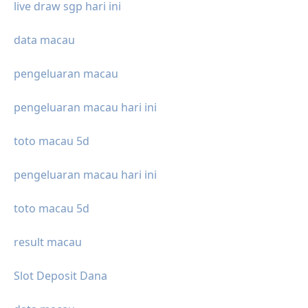
live draw sgp hari ini
data macau
pengeluaran macau
pengeluaran macau hari ini
toto macau 5d
pengeluaran macau hari ini
toto macau 5d
result macau
Slot Deposit Dana