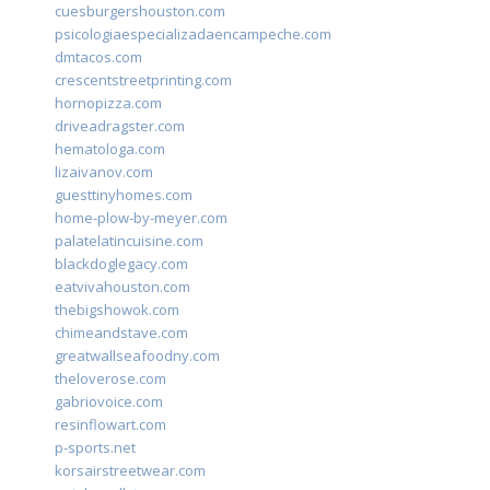
cuesburgershouston.com
psicologiaespecializadaencampeche.com
dmtacos.com
crescentstreetprinting.com
hornopizza.com
driveadragster.com
hematologa.com
lizaivanov.com
guesttinyhomes.com
home-plow-by-meyer.com
palatelatincuisine.com
blackdoglegacy.com
eatvivahouston.com
thebigshowok.com
chimeandstave.com
greatwallseafoodny.com
theloverose.com
gabriovoice.com
resinflowart.com
p-sports.net
korsairstreetwear.com