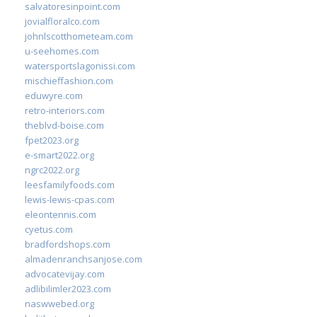
salvatoresinpoint.com
jovialfloralco.com
johnlscotthometeam.com
u-seehomes.com
watersportslagonissi.com
mischieffashion.com
eduwyre.com
retro-interiors.com
theblvd-boise.com
fpet2023.org
e-smart2022.org
ngrc2022.org
leesfamilyfoods.com
lewis-lewis-cpas.com
eleontennis.com
cyetus.com
bradfordshops.com
almadenranchsanjose.com
advocatevijay.com
adlibilimler2023.com
naswwebed.org