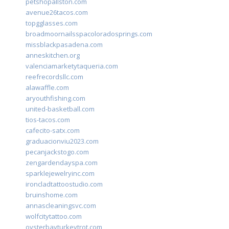
petshopallston.com
avenue26tacos.com
topgglasses.com
broadmoornailsspacoloradosprings.com
missblackpasadena.com
anneskitchen.org
valenciamarketytaqueria.com
reefrecordsllc.com
alawaffle.com
aryouthfishing.com
united-basketball.com
tios-tacos.com
cafecito-satx.com
graduacionviu2023.com
pecanjackstogo.com
zengardendayspa.com
sparklejewelryinc.com
ironcladtattoostudio.com
bruinshome.com
annascleaningsvc.com
wolfcitytattoo.com
oysterbayturkeytrot.com