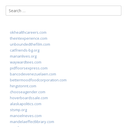
Search
for:
okhealthcareers.com
theintexperience.com
unboundedthefilm.com
catfriends-bg.org
marianlives.org
waywardtees.com
pidfloorsexpress.com
bancodevenezuelaen.com
bettermoodfoodcorporation.com
hingstonnt.com
chooseagender.com
hoverboardssale.com
alaskapolitics.com
stsmp.org
manoelneves.com
mandelaeffectlibrary.com