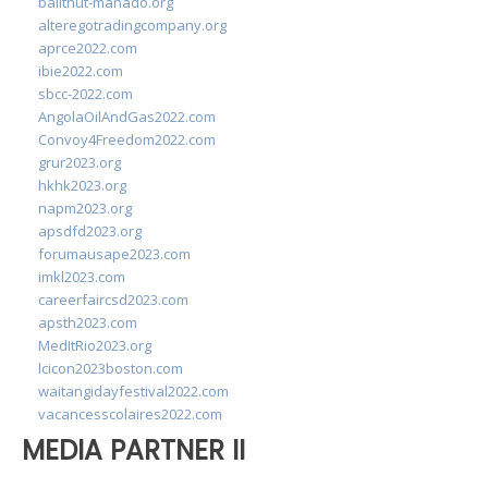
balithut-manado.org
alteregotradingcompany.org
aprce2022.com
ibie2022.com
sbcc-2022.com
AngolaOilAndGas2022.com
Convoy4Freedom2022.com
grur2023.org
hkhk2023.org
napm2023.org
apsdfd2023.org
forumausape2023.com
imkl2023.com
careerfaircsd2023.com
apsth2023.com
MedItRio2023.org
lcicon2023boston.com
waitangidayfestival2022.com
vacancesscolaires2022.com
MEDIA PARTNER II