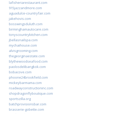
lafisheriarestaurant.com
915jazzandmore.com
aguadulce-countryfair.com
jakehovis.com
bosswingsduluth.com
birminghamautocare.com
tonyscountrykitchen.com
jbellasnailspa.com
mychaihouse.com
alvisgrooming.com
thegeorginaestate.com
blythewoodseafood.com
paolosdelibangkok.com
bobacove.com
phoone24brookfield.com
mickeybarmama.com
roadwayconstructioninc.com
shopdragonflyboutique.com
sportszilla.org
batchprovisionsbar.com
brasserie-gobette.com