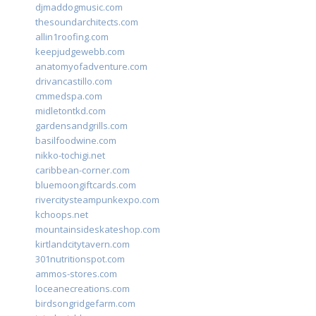
djmaddogmusic.com
thesoundarchitects.com
allin1roofing.com
keepjudgewebb.com
anatomyofadventure.com
drivancastillo.com
cmmedspa.com
midletontkd.com
gardensandgrills.com
basilfoodwine.com
nikko-tochigi.net
caribbean-corner.com
bluemoongiftcards.com
rivercitysteampunkexpo.com
kchoops.net
mountainsideskateshop.com
kirtlandcitytavern.com
301nutritionspot.com
ammos-stores.com
loceanecreations.com
birdsongridgefarm.com