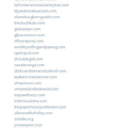
lafronterarestauranteybar.com
lilyandrosetearoom.com
olivesburgberrypatch.com
theslushkids.com
giobastian.com
glpascensori.com
rifloorepoxy.com
woolleymillingandpaving.com
uptonpvd.com
2troublegrill.com
casateranga.com
sticksandstonesstudiooh.com
walkers-treeservice.com
shopmossi.com
untamedcollectivesd.com
mxpwellness.com
infernocanine.com
thepaperhousecollection.com
allisonwillisholley.com
solslite.org
portwayinn.com