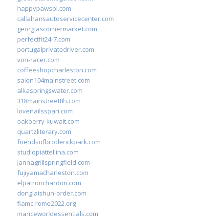
happypawspl.com
callahansautoservicecenter.com
georgiascornermarket.com
perfectfit24-7.com
portugalprivatedriver.com
von-racer.com
coffeeshopcharleston.com
salon104mainstreet.com
alkaspringswater.com
318mainstreet8h.com
lovenailsspari.com
oakberry-kuwait.com
quartzliterary.com
friendsofbroderickpark.com
studiopiattellina.com
jannagrillspringfield.com
fujiyamacharleston.com
elpatronchardon.com
donglaishun-order.com
fiamc-rome2022.org
mariceworldessentials.com