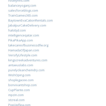
roselynns.com
balanceyoganj.com
salesforceblogs.com
TrainGames365.com
BaytownEvaCationRentals.com
JabalpurCakeDelivery.com
halobjd.com
intelligenceqatar.com
PikaPikaApp.com
takecareofbusinessdfw.org
HamadaOfJapan.com
VersifyLifestyle.com
kingscreekadventures.com
antaeuslabs.com
purelycleanchemdry.com
WishOping.com
shoplegacee.com
bonvivantshop.com
CupPlante.com
mpzin.com
stcreal.com
PopUpFlea.com