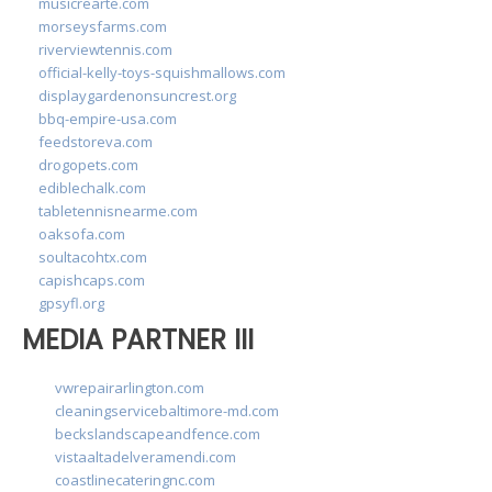
musicrearte.com
morseysfarms.com
riverviewtennis.com
official-kelly-toys-squishmallows.com
displaygardenonsuncrest.org
bbq-empire-usa.com
feedstoreva.com
drogopets.com
ediblechalk.com
tabletennisnearme.com
oaksofa.com
soultacohtx.com
capishcaps.com
gpsyfl.org
MEDIA PARTNER III
vwrepairarlington.com
cleaningservicebaltimore-md.com
beckslandscapeandfence.com
vistaaltadelveramendi.com
coastlinecateringnc.com