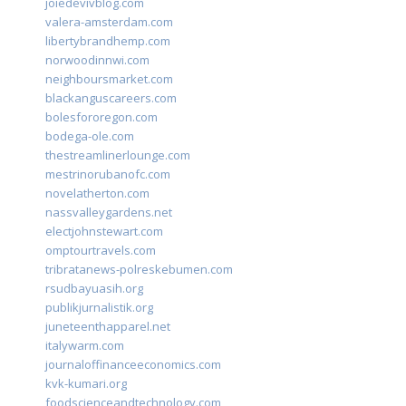
joiedevivblog.com
valera-amsterdam.com
libertybrandhemp.com
norwoodinnwi.com
neighboursmarket.com
blackanguscareers.com
bolesfororegon.com
bodega-ole.com
thestreamlinerlounge.com
mestrinorubanofc.com
novelatherton.com
nassvalleygardens.net
electjohnstewart.com
omptourtravels.com
tribratanews-polreskebumen.com
rsudbayuasih.org
publikjurnalistik.org
juneteenthapparel.net
italywarm.com
journaloffinanceeconomics.com
kvk-kumari.org
foodscienceandtechnology.com