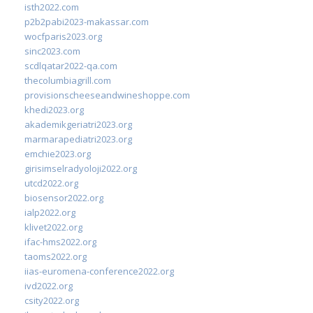
isth2022.com
p2b2pabi2023-makassar.com
wocfparis2023.org
sinc2023.com
scdlqatar2022-qa.com
thecolumbiagrill.com
provisionscheeseandwineshoppe.com
khedi2023.org
akademikgeriatri2023.org
marmarapediatri2023.org
emchie2023.org
girisimselradyoloji2022.org
utcd2022.org
biosensor2022.org
ialp2022.org
klivet2022.org
ifac-hms2022.org
taoms2022.org
iias-euromena-conference2022.org
ivd2022.org
csity2022.org