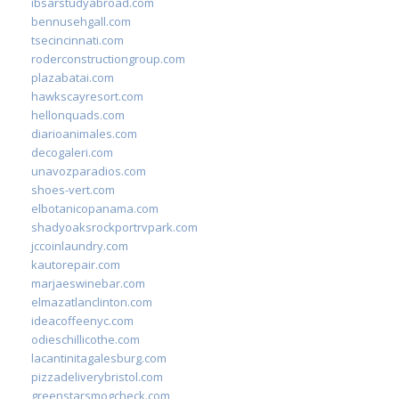
ibsarstudyabroad.com
bennusehgall.com
tsecincinnati.com
roderconstructiongroup.com
plazabatai.com
hawkscayresort.com
hellonquads.com
diarioanimales.com
decogaleri.com
unavozparadios.com
shoes-vert.com
elbotanicopanama.com
shadyoaksrockportrvpark.com
jccoinlaundry.com
kautorepair.com
marjaeswinebar.com
elmazatlanclinton.com
ideacoffeenyc.com
odieschillicothe.com
lacantinitagalesburg.com
pizzadeliverybristol.com
greenstarsmogcheck.com