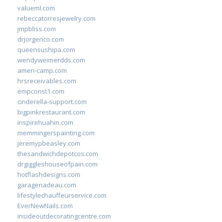
valueml.com
rebeccatorresjewelry.com
jmpbliss.com
drjorgerico.com
queensushipa.com
wendyweimerdds.com
ameri-camp.com
hrsreceivables.com
empconst1.com
cinderella-support.com
bigpinkrestaurant.com
inspirehuahin.com
memmingerspainting.com
jeremypbeasley.com
thesandwichdepotcos.com
drgiggleshouseofpain.com
hotflashdesigns.com
garagenadeau.com
lifestylechauffeurservice.com
EverNewNails.com
insideoutdecoratingcentre.com